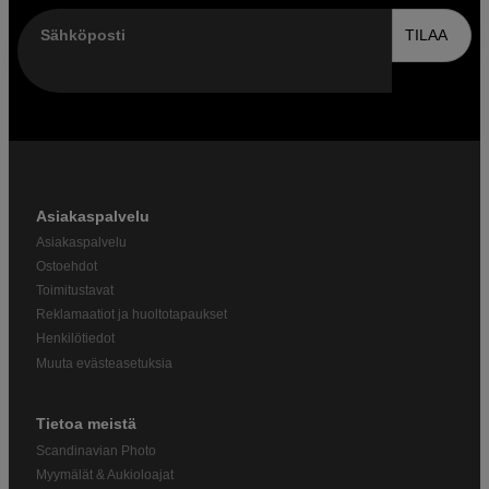
Sähköposti
TILAA
Asiakaspalvelu
Asiakaspalvelu
Ostoehdot
Toimitustavat
Reklamaatiot ja huoltotapaukset
Henkilötiedot
Muuta evästeasetuksia
Tietoa meistä
Scandinavian Photo
Myymälät & Aukioloajat