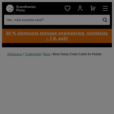
Hei, mitä tuotetta etsit?
30 % alennusta teenage engineering -tuotteista
– 7.8. asti!
Aloitussivu
Tuotemerkit
Boss
Boss Daisy Chain Cable for Pedals