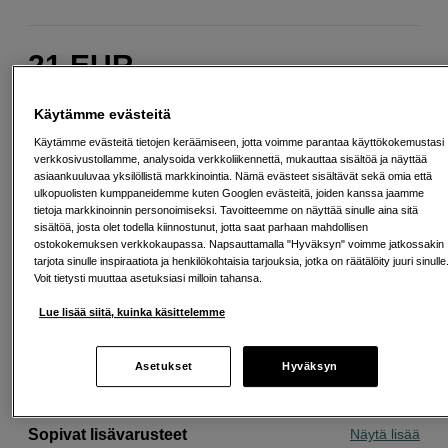
21
EUR
Maksa heti tai jaa useampaan osamaksuun
Lue lisää
Käytämme evästeitä
Määrä
Lisää ostoskoriin
Käytämme evästeitä tietojen keräämiseen, jotta voimme parantaa käyttökokemustasi
verkkosivustollamme, analysoida verkkoliikennettä, mukauttaa sisältöä ja näyttää
asiaankuuluvaa yksilöllistä markkinointia. Nämä evästeet sisältävät sekä omia että
ulkopuolisten kumppaneidemme kuten Googlen evästeitä, joiden kanssa jaamme
tietoja markkinoinnin personoimiseksi. Tavoitteemme on näyttää sinulle aina sitä
sisältöä, josta olet todella kiinnostunut, jotta saat parhaan mahdollisen
ostokokemuksen verkkokaupassa. Napsauttamalla "Hyväksyn" voimme jatkossakin
Ilmainen toimitus yli 200 EUR ostoksille
tarjota sinulle inspiraatiota ja henkilökohtaisia tarjouksia, jotka on räätälöity juuri sinulle
Voit tietysti muuttaa asetuksiasi milloin tahansa.
Osta nyt ja maksa myöhemmin
Lue lisää siitä, kuinka käsittelemme
Henkilökohtaista palvelua
Asetukset
Hyväksyn
Sopivat lisävarusteet
Näytä lisää