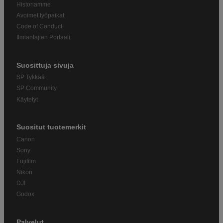
Historiamme
Avoimet työpaikat
Code of Conduct
Ilmiantajien Portaali
Suosittuja sivuja
SP Tykkää
SP Community
Käytetyt
Suositut tuotemerkit
Canon
Sony
Fujifilm
Nikon
DJI
Godox
Palvelut