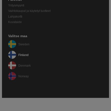
Yritysmyynti
Vaihtokaupat ja käytetyt tuotteet
Lahjakortti
Kuvataide
Valitse maa
Sweden
Finland
Denmark
Norway