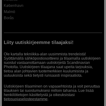
København
Malmö
Borås
Liity uutiskirjeemme tilaajaksi!
Ole kartalla tekniikka-alan uusimmista trendeistä!
Syöttämällä sähköpostiosoitteesi ja tilaamalla uutiskirjeen
suostut vastaanottamaan uutiskirjeitä Scandinavian
Photolta. Uutiskirjeen tilaajana saat upeita tarjouksia,
tietoa alan johtavien tuotemerkkien kuulumisista ja
uutuuksista sekä tietysti runsaasti inspiraatiota.
Uutiskirjeen tilaaminen on vapaaehtoista ja voit peruuttaa
tilauksen tai suostumuksesi milloin tahansa. Lue lisää
henkilötietojen käsittelystä ja oikeuksistasi
tietosuojaselosteestamme
.