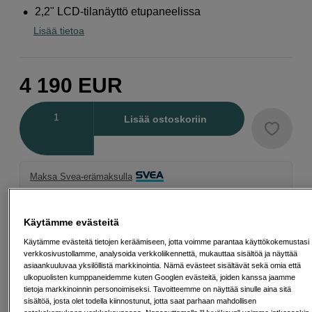
2,2" LCD-tilanäyttö etupaneelissa
Lisää tietoa
4 190
EUR
Määrä
Lisää ostoskoriin
Maksa Svea-erämaksulla
Esimerkki: 36 kk, 150 EUR/kk, yhteensä 5 405 EUR, todellinen vuosikorko
19,07 %
Avausmaksu 5 EUR, laskutusmaksu 0 EUR/kk lisäksi
Käytämme evästeitä
Käytämme evästeitä tietojen keräämiseen, jotta voimme parantaa käyttökokemustasi
Lainaaminen maksaa!
Jos et pysty maksamaan velkaa ajoissa, saatat
saada maksuhäiriömerkinnän. Se voi vaikeuttaa asunnon vuokraamista,
verkkosivustollamme, analysoida verkkoliikennettä, mukauttaa sisältöä ja näyttää
liittymien tekemistä ja uusien lainojen saamista. Apua saat kuntasi talous- ja
asiaankuuluvaa yksilöllistä markkinointia. Nämä evästeet sisältävät sekä omia että
velkaneuvonnasta. Yhteystiedot löydät sivulta
kkv.fi (avautuu uuteen
ulkopuolisten kumppaneidemme kuten Googlen evästeitä, joiden kanssa jaamme
välilehteen)
tietoja markkinoinnin personoimiseksi. Tavoitteemme on näyttää sinulle aina sitä
sisältöä, josta olet todella kiinnostunut, jotta saat parhaan mahdollisen