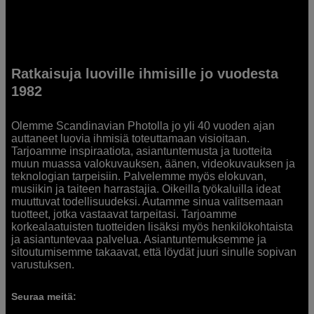
Ratkaisuja luoville ihmisille jo vuodesta
1982
Olemme Scandinavian Photolla jo yli 40 vuoden ajan
auttaneet luovia ihmisiä toteuttamaan visioitaan.
Tarjoamme inspiraatiota, asiantuntemusta ja tuotteita
muun muassa valokuvauksen, äänen, videokuvauksen ja
teknologian tarpeisiin. Palvelemme myös elokuvan,
musiikin ja taiteen harrastajia. Oikeilla työkaluilla ideat
muuttuvat todellisuudeksi. Autamme sinua valitsemaan
tuotteet, jotka vastaavat tarpeitasi. Tarjoamme
korkealaatuisten tuotteiden lisäksi myös henkilökohtaista
ja asiantuntevaa palvelua. Asiantuntemuksemme ja
sitoutumisemme takaavat, että löydät juuri sinulle sopivan
varustuksen.
Seuraa meitä: