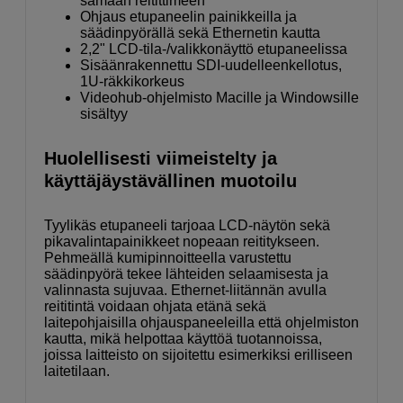
samaan reitittimeen
Ohjaus etupaneelin painikkeilla ja
säädinpyörällä sekä Ethernetin kautta
2,2" LCD-tila-/valikkonäyttö etupaneelissa
Sisäänrakennettu SDI-uudelleenkellotus,
1U-räkkikorkeus
Videohub-ohjelmisto Macille ja Windowsille
sisältyy
Huolellisesti viimeistelty ja
käyttäjäystävällinen muotoilu
Tyylikäs etupaneeli tarjoaa LCD-näytön sekä
pikavalintapainikkeet nopeaan reititykseen.
Pehmeällä kumipinnoitteella varustettu
säädinpyörä tekee lähteiden selaamisesta ja
valinnasta sujuvaa. Ethernet-liitännän avulla
reititintä voidaan ohjata etänä sekä
laitepohjaisilla ohjauspaneeleilla että ohjelmiston
kautta, mikä helpottaa käyttöä tuotannoissa,
joissa laitteisto on sijoitettu esimerkiksi erilliseen
laitetilaan.