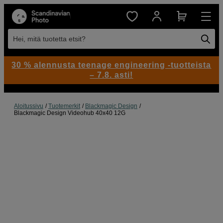
Hei, mitä tuotetta etsit?
30 % alennusta teenage engineering -tuotteista
– 7.8. asti!
Aloitussivu
Tuotemerkit
Blackmagic Design
Blackmagic Design Videohub 40x40 12G