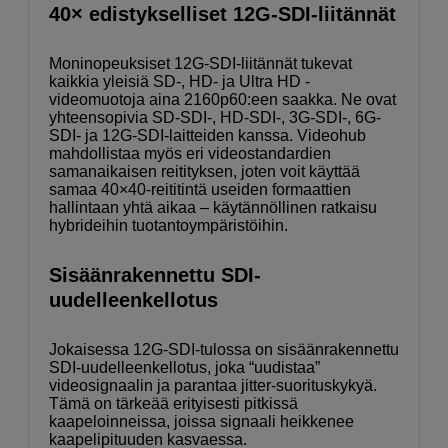
40× edistykselliset 12G-SDI-liitännät
Moninopeuksiset 12G-SDI-liitännät tukevat
kaikkia yleisiä SD-, HD- ja Ultra HD -
videomuotoja aina 2160p60:een saakka. Ne ovat
yhteensopivia SD-SDI-, HD-SDI-, 3G-SDI-, 6G-
SDI- ja 12G-SDI-laitteiden kanssa. Videohub
mahdollistaa myös eri videostandardien
samanaikaisen reitityksen, joten voit käyttää
samaa 40×40-reititintä useiden formaattien
hallintaan yhtä aikaa – käytännöllinen ratkaisu
hybrideihin tuotantoympäristöihin.
Sisäänrakennettu SDI-
uudelleenkellotus
Jokaisessa 12G-SDI-tulossa on sisäänrakennettu
SDI-uudelleenkellotus, joka “uudistaa”
videosignaalin ja parantaa jitter-suorituskykyä.
Tämä on tärkeää erityisesti pitkissä
kaapeloinneissa, joissa signaali heikkenee
kaapelipituuden kasvaessa.