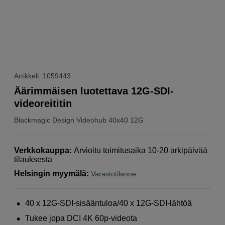
Artikkeli: 1059443
Äärimmäisen luotettava 12G-SDI-
videoreititin
Blackmagic Design
Videohub 40x40 12G
Verkkokauppa
:
Arvioitu toimitusaika 10-20 arkipäivää
tilauksesta
Helsingin myymälä
:
Varastotilanne
40 x 12G-SDI-sisääntuloa/40 x 12G-SDI-lähtöä
Tukee jopa DCI 4K 60p-videota