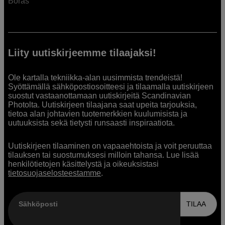
Borås
Liity uutiskirjeemme tilaajaksi!
Ole kartalla tekniikka-alan uusimmista trendeistä!
Syöttämällä sähköpostiosoitteesi ja tilaamalla uutiskirjeen
suostut vastaanottamaan uutiskirjeitä Scandinavian
Photolta. Uutiskirjeen tilaajana saat upeita tarjouksia,
tietoa alan johtavien tuotemerkkien kuulumisista ja
uutuuksista sekä tietysti runsaasti inspiraatiota.
Uutiskirjeen tilaaminen on vapaaehtoista ja voit peruuttaa
tilauksen tai suostumuksesi milloin tahansa. Lue lisää
henkilötietojen käsittelystä ja oikeuksistasi
tietosuojaselosteestamme
.
Sähköposti
TILAA