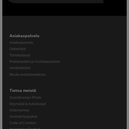
Asiakaspalvelu
Asiakaspalvelu
Ostoehdot
Toimitustavat
Reklamaatiot ja huoltotapaukset
Henkilötiedot
Muuta evästeasetuksia
Tietoa meistä
Scandinavian Photo
Myymälät & Aukioloajat
Historiamme
Avoimet työpaikat
Code of Conduct