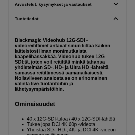
Arvostelut, kysymykset ja vastaukset
Tuotetiedot
Blackmagic Videohub 12G-SDI -
videoreitittimet antavat sinun liittää kaiken
laitteistosi ilman monimutkaista
kaapelihässäkkää. Videohub tukee 12G-
SDI:tä, joten voit reitittää minkä tahansa
yhdistelmän SD-, HD- ja Ultra HD -lähteitä
samassa reitittimessä samanaikaisesti.
Nollaviiveen ansiosta se on erinomainen
valinta live-tuotantoihin ja
lähetysympäristöihin.
Ominaisuudet
40 x 12G-SDI-tuloa / 40 x 12G-SDI-lähtöä
Tukee jopa DCI 4K 60p -videota
Yhdistää SD-, HD-, 4K- ja DCI 4K -videon