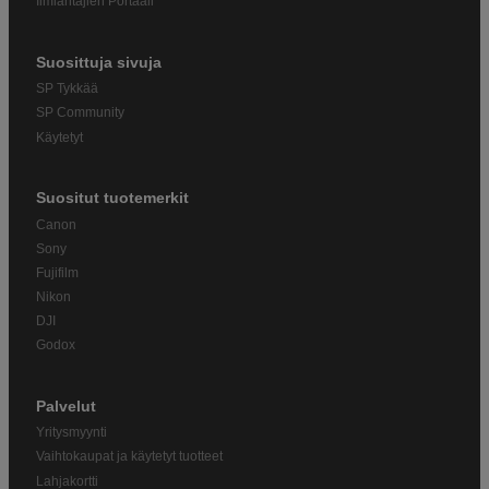
Ilmiantajien Portaali
Suosittuja sivuja
SP Tykkää
SP Community
Käytetyt
Suositut tuotemerkit
Canon
Sony
Fujifilm
Nikon
DJI
Godox
Palvelut
Yritysmyynti
Vaihtokaupat ja käytetyt tuotteet
Lahjakortti