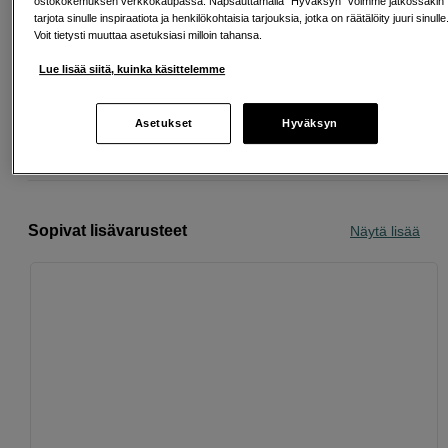
ostokokemuksen verkkokaupassa. Napsauttamalla "Hyväksyn" voimme jatkossakin
tarjota sinulle inspiraatiota ja henkilökohtaisia tarjouksia, jotka on räätälöity juuri sinulle
Voit tietysti muuttaa asetuksiasi milloin tahansa.
Ilmainen toimitus yli 200 EUR ostoksille
Lue lisää siitä, kuinka käsittelemme
Osta nyt ja maksa myöhemmin
Asetukset
Hyväksyn
Henkilökohtaista palvelua
Sopivat lisävarusteet
Näytä lisää