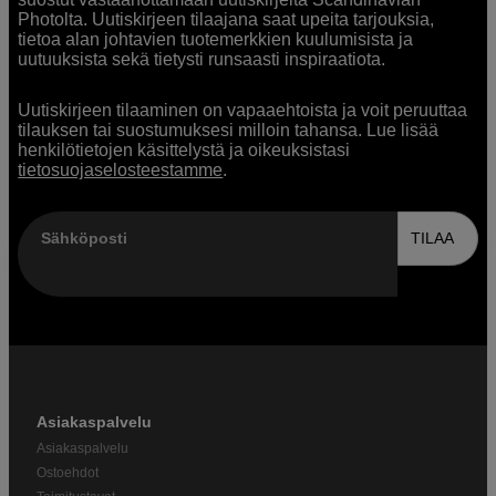
Photolta. Uutiskirjeen tilaajana saat upeita tarjouksia,
tietoa alan johtavien tuotemerkkien kuulumisista ja
uutuuksista sekä tietysti runsaasti inspiraatiota.
Uutiskirjeen tilaaminen on vapaaehtoista ja voit peruuttaa
tilauksen tai suostumuksesi milloin tahansa. Lue lisää
henkilötietojen käsittelystä ja oikeuksistasi
tietosuojaselosteestamme
.
Sähköposti
TILAA
Asiakaspalvelu
Asiakaspalvelu
Ostoehdot