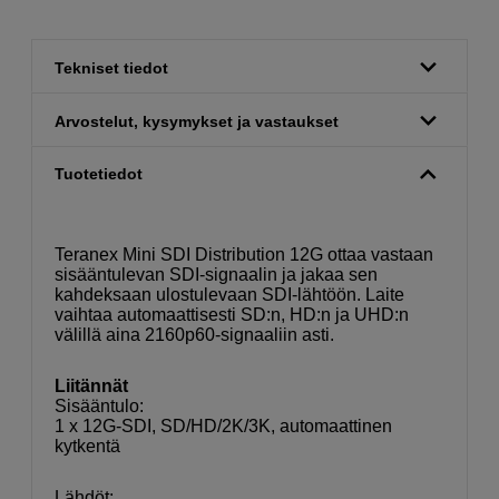
Tekniset tiedot
Arvostelut, kysymykset ja vastaukset
Tuotetiedot
Teranex Mini SDI Distribution 12G ottaa vastaan
sisääntulevan SDI-signaalin ja jakaa sen
kahdeksaan ulostulevaan SDI-lähtöön. Laite
vaihtaa automaattisesti SD:n, HD:n ja UHD:n
välillä aina 2160p60-signaaliin asti.
Liitännät
Sisääntulo:
1 x 12G-SDI, SD/HD/2K/3K, automaattinen
kytkentä
Lähdöt: