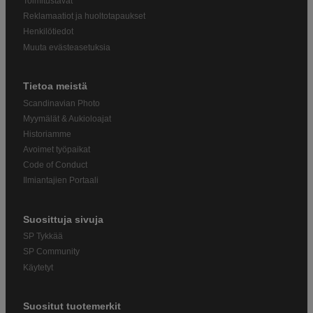
Toimitustavat
Reklamaatiot ja huoltotapaukset
Henkilötiedot
Muuta evästeasetuksia
Tietoa meistä
Scandinavian Photo
Myymälät & Aukioloajat
Historiamme
Avoimet työpaikat
Code of Conduct
Ilmiantajien Portaali
Suosittuja sivuja
SP Tykkää
SP Community
Käytetyt
Suositut tuotemerkit