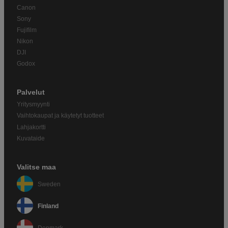
Canon
Sony
Fujifilm
Nikon
DJI
Godox
Palvelut
Yritysmyynti
Vaihtokaupat ja käytetyt tuotteet
Lahjakortti
Kuvataide
Valitse maa
Sweden
Finland
Denmark