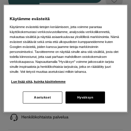
Käytämme evästeitä
Maksa Svea-erämaksulla
Käytämme evästeitä tietojen keräämiseen, jotta voimme parantaa
Esimerkki: 36 kk, 23 EUR/kk, yhteensä 833 EUR, todellinen vuosikorko
käyttökokemustasi verkkosivustollamme, analysoida verkkoliikennettä,
19,07 %
mukauttaa sisältöä ja näyttää asiaankuuluvaa yksilöllistä markkinointia. Nämä
Avausmaksu 5 EUR, laskutusmaksu 0 EUR/kk lisäksi
evästeet sisältävät sekä omia että ulkopuolisten kumppaneidemme kuten
Googlen evästeitä, joiden kanssa jaamme tietoja markkinoinnin
Lainaaminen maksaa!
Jos et pysty maksamaan velkaa ajoissa, saatat
personoimiseksi. Tavoitteemme on näyttää sinulle aina sitä sisältöä, josta olet
saada maksuhäiriömerkinnän. Se voi vaikeuttaa asunnon vuokraamista,
liittymien tekemistä ja uusien lainojen saamista. Apua saat kuntasi talous- ja
todella kiinnostunut, jotta saat parhaan mahdollisen ostokokemuksen
velkaneuvonnasta. Yhteystiedot löydät sivulta
kkv.fi (avautuu uuteen
verkkokaupassa. Napsauttamalla "Hyväksyn" voimme jatkossakin tarjota
välilehteen)
sinulle inspiraatiota ja henkilökohtaisia tarjouksia, jotka on räätälöity juuri
sinulle. Voit tietysti muuttaa asetuksiasi milloin tahansa.
Lue lisää siitä, kuinka käsittelemme
Ilmainen toimitus yli 200 EUR ostoksille
Asetukset
Hyväksyn
Osta nyt ja maksa myöhemmin
Henkilökohtaista palvelua