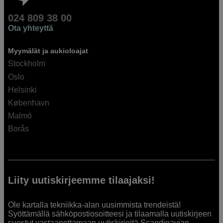
024 809 38 00
Ota yhteyttä
Myymälät ja aukioloajat
Stockholm
Oslo
Helsinki
København
Malmö
Borås
Liity uutiskirjeemme tilaajaksi!
Ole kartalla tekniikka-alan uusimmista trendeistä!
Syöttämällä sähköpostiosoitteesi ja tilaamalla uutiskirjeen
suostut vastaanottamaan uutiskirjeitä Scandinavian