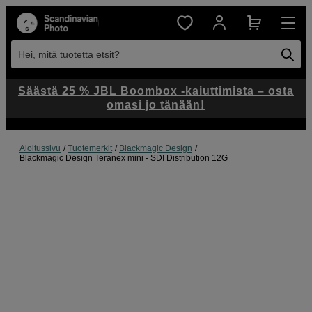
Hei, mitä tuotetta etsit?
Säästä 25 % JBL Boombox -kaiuttimista – osta
omasi jo tänään!
Aloitussivu
Tuotemerkit
Blackmagic Design
Blackmagic Design Teranex mini - SDI Distribution 12G