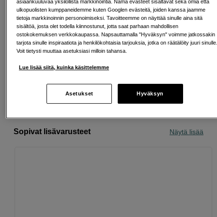
välilehteen)
asiaankuuluvaa yksilöllistä markkinointia. Nämä evästeet sisältävät sekä omia että
ulkopuolisten kumppaneidemme kuten Googlen evästeitä, joiden kanssa jaamme
tietoja markkinoinnin personoimiseksi. Tavoitteemme on näyttää sinulle aina sitä
sisältöä, josta olet todella kiinnostunut, jotta saat parhaan mahdollisen
ostokokemuksen verkkokaupassa. Napsauttamalla "Hyväksyn" voimme jatkossakin
tarjota sinulle inspiraatiota ja henkilökohtaisia tarjouksia, jotka on räätälöity juuri sinulle
Ilmainen toimitus yli 200 EUR ostoksille
Voit tietysti muuttaa asetuksiasi milloin tahansa.
Osta nyt ja maksa myöhemmin
Lue lisää siitä, kuinka käsittelemme
Henkilökohtaista palvelua
Asetukset
Hyväksyn
Sopivat lisävarusteet
Näytä lisää