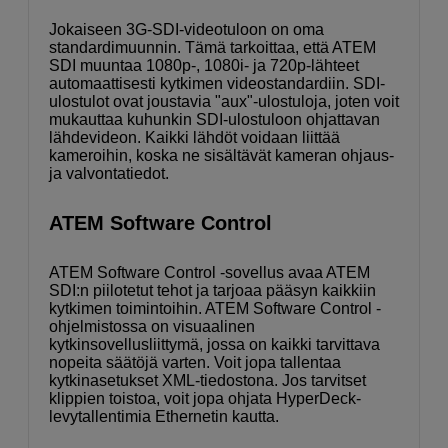
Jokaiseen 3G-SDI-videotuloon on oma
standardimuunnin. Tämä tarkoittaa, että ATEM
SDI muuntaa 1080p-, 1080i- ja 720p-lähteet
automaattisesti kytkimen videostandardiin. SDI-
ulostulot ovat joustavia "aux"-ulostuloja, joten voit
mukauttaa kuhunkin SDI-ulostuloon ohjattavan
lähdevideon. Kaikki lähdöt voidaan liittää
kameroihin, koska ne sisältävät kameran ohjaus-
ja valvontatiedot.
ATEM Software Control
ATEM Software Control -sovellus avaa ATEM
SDI:n piilotetut tehot ja tarjoaa pääsyn kaikkiin
kytkimen toimintoihin. ATEM Software Control -
ohjelmistossa on visuaalinen
kytkinsovellusliittymä, jossa on kaikki tarvittava
nopeita säätöjä varten. Voit jopa tallentaa
kytkinasetukset XML-tiedostona. Jos tarvitset
klippien toistoa, voit jopa ohjata HyperDeck-
levytallentimia Ethernetin kautta.