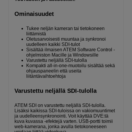
Ominaisuudet
Tukee neljän kameran tai tietokoneen
liittämistä
Oletusarvoisesti muuntaa ja synkronoi
uudelleen kaikki SDI-tulot
Sisältää ilmaisen ATEM Software Control -
ohjelmiston Macille ja Windowsille
Varustettu neljällä SDI-tulolla
Kompakti all-in-one-muotoilu sisältää sekä
ohjauspaneelin että useita
liitäntävaihtoehtoja
Varustettu neljällä SDI-tulolla
ATEM SDI on varustettu neljällä SDI-tulolla.
Lisäksi kaikissa SDI-tuloissa on vakiomuuntimet
ja uudelleensynkronointi. Voit käyttää DVE:tä
kuva kuvassa -efektejä varten. USB-portti toimii
web-kamerana, jonka avulla tietokoneeseen
voidaan liittää videokuva.