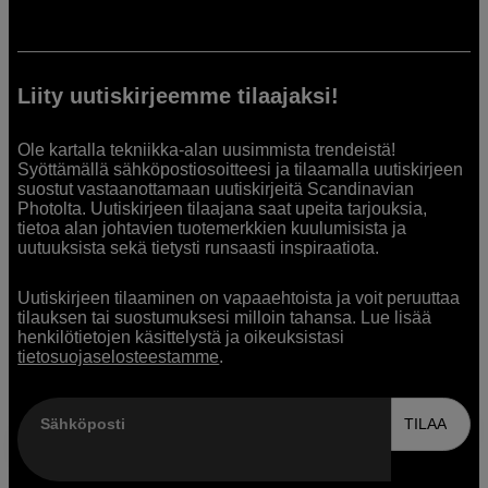
Liity uutiskirjeemme tilaajaksi!
Ole kartalla tekniikka-alan uusimmista trendeistä!
Syöttämällä sähköpostiosoitteesi ja tilaamalla uutiskirjeen
suostut vastaanottamaan uutiskirjeitä Scandinavian
Photolta. Uutiskirjeen tilaajana saat upeita tarjouksia,
tietoa alan johtavien tuotemerkkien kuulumisista ja
uutuuksista sekä tietysti runsaasti inspiraatiota.
Uutiskirjeen tilaaminen on vapaaehtoista ja voit peruuttaa
tilauksen tai suostumuksesi milloin tahansa. Lue lisää
henkilötietojen käsittelystä ja oikeuksistasi
tietosuojaselosteestamme
.
Sähköposti
TILAA