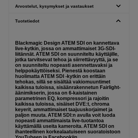
Arvostelut, kysymykset ja vastaukset
Tuotetiedot
Blackmagic Design ATEM SDI on kannettava
live-kytkin, jossa on ammattimaiset 3G-SDI-
liitännät. ATEM SDI on suunniteltu käyttäjille,
jotka tarvitsevat tehoa ja siirrettävyyttä, ja se
on suunniteltu nopeasti asennettavaksi ja
helppokäyttöiseksi. Pienestä koostaan
huolimatta ATEM SDI -kytkin on erittäin
tehokas, sillä se sisältää vakiomuuntimet
kaikissa tuloissa, sisäänrakennetun Fairlight-
äänimikserin, jossa on 6-kaistainen
parametrinen EQ, kompressori ja rajoitin
kaikissa tuloissa, sisäiset DVE:t, chroma
keyerit, ammattimaiset taajuuskorjaimet ja
paljon muuta. ATEM SDI:n avulla voit luoda
nopeasti ammattimaista live-tuotantoa
käyttämällä useita kameroita. ATEM SDI on
ihanteellinen korkealaatuiseen suoratoistoon
YouTubeen ja Facebookiin.