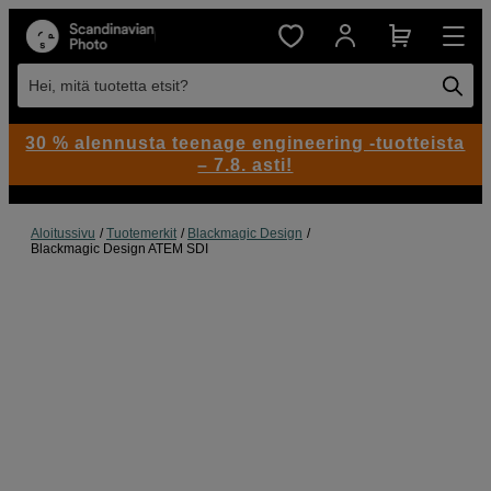
Hei, mitä tuotetta etsit?
30 % alennusta teenage engineering -tuotteista
– 7.8. asti!
Aloitussivu
Tuotemerkit
Blackmagic Design
Blackmagic Design ATEM SDI