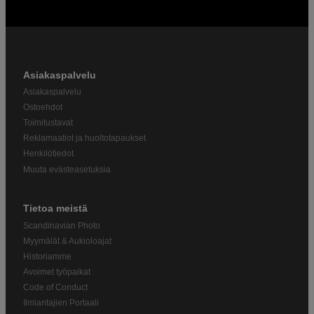
Asiakaspalvelu
Asiakaspalvelu
Ostoehdot
Toimitustavat
Reklamaatiot ja huoltotapaukset
Henkilötiedot
Muuta evästeasetuksia
Tietoa meistä
Scandinavian Photo
Myymälät & Aukioloajat
Historiamme
Avoimet työpaikat
Code of Conduct
Ilmiantajien Portaali