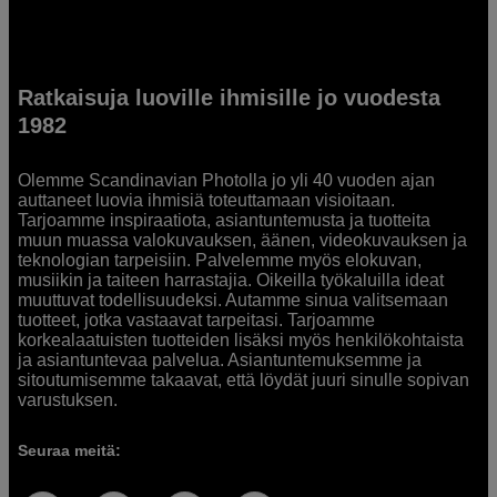
Ratkaisuja luoville ihmisille jo vuodesta
1982
Olemme Scandinavian Photolla jo yli 40 vuoden ajan
auttaneet luovia ihmisiä toteuttamaan visioitaan.
Tarjoamme inspiraatiota, asiantuntemusta ja tuotteita
muun muassa valokuvauksen, äänen, videokuvauksen ja
teknologian tarpeisiin. Palvelemme myös elokuvan,
musiikin ja taiteen harrastajia. Oikeilla työkaluilla ideat
muuttuvat todellisuudeksi. Autamme sinua valitsemaan
tuotteet, jotka vastaavat tarpeitasi. Tarjoamme
korkealaatuisten tuotteiden lisäksi myös henkilökohtaista
ja asiantuntevaa palvelua. Asiantuntemuksemme ja
sitoutumisemme takaavat, että löydät juuri sinulle sopivan
varustuksen.
Seuraa meitä: