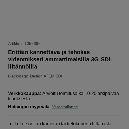
Artikkeli: 1056896
Erittäin kannettava ja tehokas
videomikseri ammattimaisilla 3G-SDI-
liitännöillä
Blackmagic Design
ATEM SDI
Verkkokauppa
:
Arvioitu toimitusaika 10-20 arkipäivää
tilauksesta
Helsingin myymälä
:
Varastotilanne
Tukee neljän kameran tai tietokoneen liittämistä