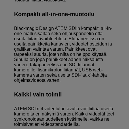
Kompakti all-in-one-muotoilu
Blackmagic Design ATEM SDI:n kompakti all-in-
one-malli sisältää sekä ohjauspaneelin että
useita liitäntävaihtoehtoja. Etupaneelissa on
useita painikkeita kanavien, videotehosteiden ja
grafiikan valintaa varten. Painikkeet ovat
tarpeeksi suuria, joten niitä on helppo käyttää.
Sinulla on jopa painikkeet äänen miksausta
varten. Takapaneelissa on SDI-liitännät
kameroille, lisämikrofoniliitännät, USB web-
kameraa varten sekä useita SDI-"aux"-lähtöjä
ohjelmavideota varten.
Kaikki vain toimii
ATEM SDI:n 4 videotulon avulla voit liittää useita
kameroita eri näkymiä varten. Kaikki videolähteet
synkronoidaan uudelleen kytkimelle, vaikka ne
toimisivat eri videostandardeilla.