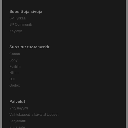
Suosittuja sivuja
SP Tykkää
SP Community
Käytetyt
Suositut tuotemerkit
Canon
Sony
Fujifilm
Nikon
DJI
Godox
Palvelut
Yritysmyynti
Vaihtokaupat ja käytetyt tuotteet
Lahjakortti
Kuvataide