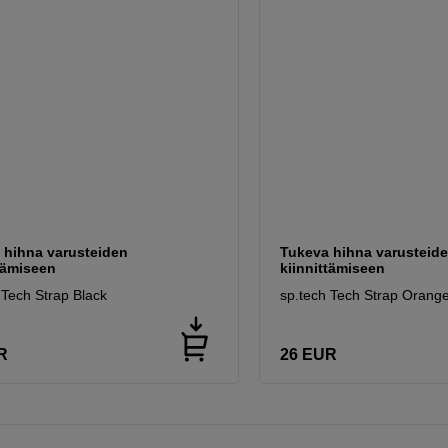
 hihna varusteiden
Tukeva hihna varusteid
tämiseen
kiinnittämiseen
 Tech Strap Black
sp.tech Tech Strap Orang
R
26
EUR