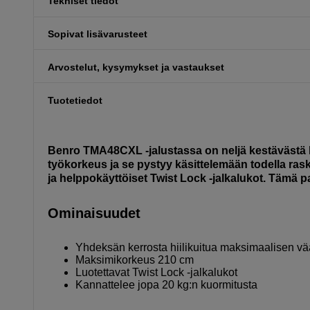
Tekniset tiedot
Sopivat lisävarusteet
Arvostelut, kysymykset ja vastaukset
Tuotetiedot
Benro TMA48CXL -jalustassa on neljä kestävästä hii
työkorkeus ja se pystyy käsittelemään todella rask
ja helppokäyttöiset Twist Lock -jalkalukot. Tämä p
Ominaisuudet
Yhdeksän kerrosta hiilikuitua maksimaalisen v
Maksimikorkeus 210 cm
Luotettavat Twist Lock -jalkalukot
Kannattelee jopa 20 kg:n kuormitusta