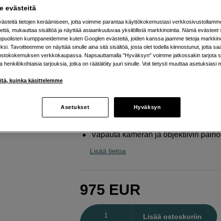
gimbaalilla
 evästeitä
Benro
TMA48CXL Mach3 Series 4 Carbon +
steitä tietojen keräämiseen, jotta voimme parantaa käyttökokemustasi verkkosivustollamm
että, mukauttaa sisältöä ja näyttää asiaankuuluvaa yksilöllistä markkinointia. Nämä evästeet 
Mini
kopuolisten kumppaneidemme kuten Googlen evästeitä, joiden kanssa jaamme tietoja markkin
si. Tavoitteemme on näyttää sinulle aina sitä sisältöä, josta olet todella kiinnostunut, jotta s
ostokokemuksen verkkokaupassa. Napsauttamalla "Hyväksyn" voimme jatkossakin tarjota si
Verkkokauppa
:
Varastossa
ja henkilökohtaisia tarjouksia, jotka on räätälöity juuri sinulle. Voit tietysti muuttaa asetuksiasi 
Helsingin myymälä
:
Varastotilanne
iitä, kuinka käsittelemme
Työkorkeus 40,5–210 cm:n välillä
Asetukset
Hyväksyn
Kestää 20 kg:n kuormituksen ja pain
Vapauta kameran ja objektiivin paino
Lisää tietoa
975
EUR
Määrä
Lisää ostoskoriin