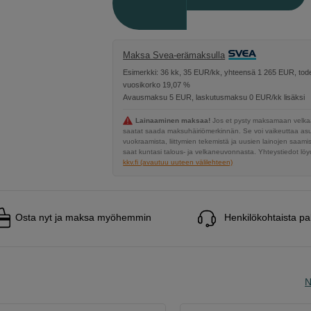
Maksa Svea-erämaksulla
Esimerkki: 36 kk, 35 EUR/kk, yhteensä 1 265 EUR, tode
vuosikorko 19,07 %
Avausmaksu 5 EUR, laskutusmaksu 0 EUR/kk lisäksi
Lainaaminen maksaa!
Jos et pysty maksamaan velkaa
saatat saada maksuhäiriömerkinnän. Se voi vaikeuttaa a
vuokraamista, liittymien tekemistä ja uusien lainojen saami
saat kuntasi talous- ja velkaneuvonnasta. Yhteystiedot löyd
kkv.fi (avautuu uuteen välilehteen)
Osta nyt ja maksa myöhemmin
Henkilökohtaista pa
N