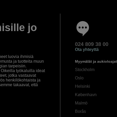
isille jo
024 809 38 00
Ota yhteyttä
eet luovia ihmisiä
emusta ja tuotteita muun
Myymälät ja aukioloajat
an tarpeisiin.
Stockholm
ikeilla työkaluilla ideat
eet, jotka vastaavat
Oslo
yös henkilökohtaista ja
semme takaavat, että
Helsinki
København
Malmö
Borås