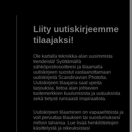
Liity uutiskirjeemme
tilaajaksi!
Ole kartalla tekniikka-alan uusimmista
trendeistä! Syöttämällä
sähköpostiosoitteesi ja tilaamalla
uutiskirjeen suostut vastaanottamaan
uutiskirjeitä Scandinavian Photolta.
Uutiskirjeen tilaajana saat upeita
tarjouksia, tietoa alan johtavien
tuotemerkkien kuulumisista ja uutuuksista
sekä tietysti runsaasti inspiraatiota.
Uutiskirjeen tilaaminen on vapaaehtoista ja
voit peruuttaa tilauksen tai suostumuksesi
milloin tahansa. Lue lisää henkilötietojen
käsittelystä ja oikeuksistasi