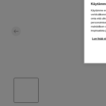
Käytämme
Käytämme evä
verkkoliikenn
omia että ul
personoimisek
mahdollisen 
inspiraatiota 
Lue lisää s