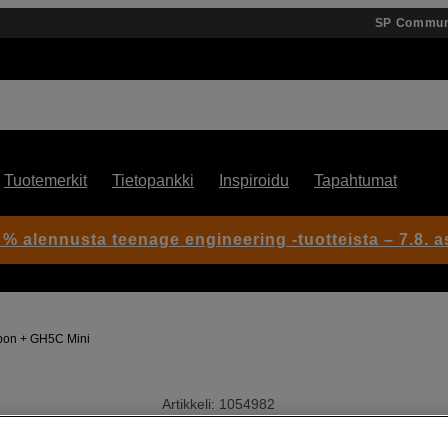
SP Commun
Tuotemerkit
Tietopankki
Inspiroidu
Tapahtumat
 % alennusta teenage engineering -tuotteista – 7.8. as
bon + GH5C Mini
Artikkeli: 1054982
Korkea hiilikuitujalusta GH5C 