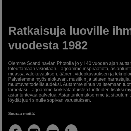
Ratkaisuja luoville ihm
vuodesta 1982
Olemme Scandinavian Photolla jo yli 40 vuoden ajan auttan
toteuttamaan visioitaan. Tarjoamme inspiraatiota, asiantunt
muassa valokuvauksen, äänen, videokuvauksen ja teknologi
Palvelemme myös elokuvan, musiikin ja taiteen harrastajia. O
muuttuvat todellisuudeksi. Autamme sinua valitsemaan tuott
tarpeitasi. Tarjoamme korkealaatuisten tuotteiden lisäksi m
asiantuntevaa palvelua. Asiantuntemuksemme ja sitoutumi
löydät juuri sinulle sopivan varustuksen.
Seuraa meitä: