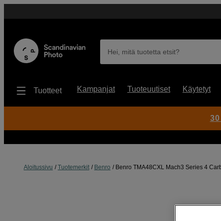
Hei, mitä tuotetta etsit?
Kampanjat
Tuoteuutiset
Käytetyt
Tuotteet
30
Aloitussivu
Tuotemerkit
Benro
Benro TMA48CXL Mach3 Series 4 Car