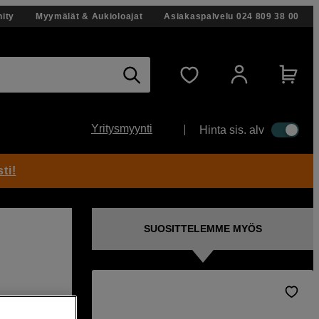
ity
Myymälät & Aukioloajat
Asiakaspalvelu
024 809 38 00
Yritysmyynti
Hinta sis. alv
ti!
SUOSITTELEMME MYÖS
Mini -