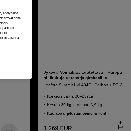
 GH5C
e, analysoida
sisältävät sekä
oinnin
aat parhaan
nulle
milloin tahansa.
aa 3,7 kg
Jykevä. Voimakas. Luotettava – Huippu
hiilikuitujalustasarja gimbaalilla
Leofoto Summit LM-404CL Carbon + PG-3
Korkeus välillä 36–237cm
Kestää 30 kg ja painaa 3,9 kg
Kuulapää, jalustan paino ja korit
1 269
EUR