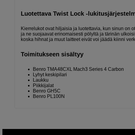
Luotettava Twist Lock -lukitusjärjestel
Kierrelukot ovat hiljaisia ja luotettavia, kun sinun on 
ja ne suojaavat erinomaisesti pölyltä ja tärinän ulkoisi
koska hihnat ja muut laitteet eivät voi jäädä kiinni ver
Toimitukseen sisältyy
Benro TMA48CXL Mach3 Series 4 Carbon
Lyhyt keskipilari
Laukku
Piikkijalat
Benro GH5C
Benro PL100N