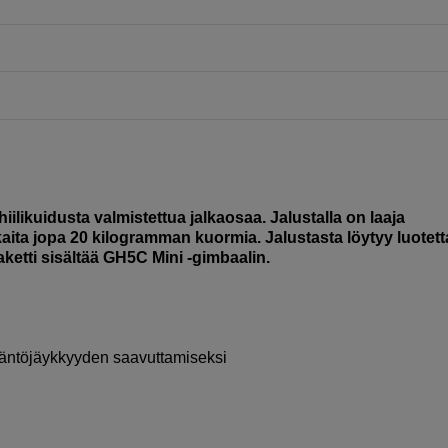
likuidusta valmistettua jalkaosaa. Jalustalla on laaja
aita jopa 20 kilogramman kuormia. Jalustasta löytyy luotett
aketti sisältää GH5C Mini -gimbaalin.
ääntöjäykkyyden saavuttamiseksi