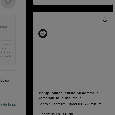
llinen
 ajoissa,
sunnon
sta. Apua
ät sivulta
lvelua
Monipuolinen jalusta pienemmälle
kameralle tai puhelimelle
Benro SuperSlim Tripod Kit - Aluminum
äytä lisää
Korkeus 18-156 cm