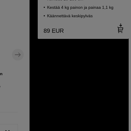
Kestää 4 kg painon ja painaa 1,1 kg
Käännettävä keskipylväs
89
EUR
en
Laajennettava ja kannettava jakkara
kaikkiin tilanteisiin
e
Jupio Seattex 45 Black
39
EUR