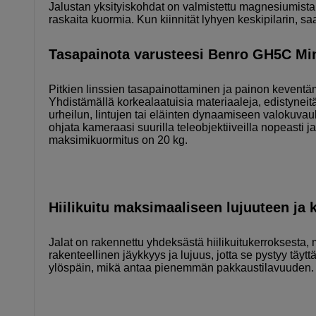
Jalustan yksityiskohdat on valmistettu magnesiumista j
raskaita kuormia. Kun kiinnität lyhyen keskipilarin, 
Tasapainota varusteesi Benro GH5C Min
Pitkien linssien tasapainottaminen ja painon keventäm
Yhdistämällä korkealaatuisia materiaaleja, edistyneitä 
urheilun, lintujen tai eläinten dynaamiseen valokuvauk
ohjata kameraasi suurilla teleobjektiiveilla nopeasti ja
maksimikuormitus on 20 kg.
Hiilikuitu maksimaaliseen lujuuteen ja 
Jalat on rakennettu yhdeksästä hiilikuitukerroksesta, m
rakenteellinen jäykkyys ja lujuus, jotta se pystyy täy
ylöspäin, mikä antaa pienemmän pakkaustilavuuden.