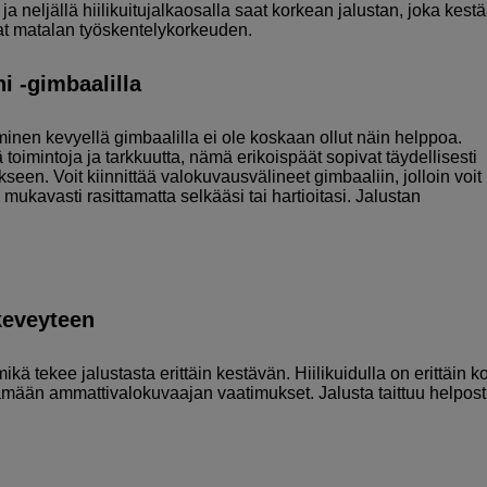
a neljällä hiilikuitujalkaosalla saat korkean jalustan, joka kest
saat matalan työskentelykorkeuden.
i -gimbaalilla
inen kevyellä gimbaalilla ei ole koskaan ollut näin helppoa.
toimintoja ja tarkkuutta, nämä erikoispäät sopivat täydellisesti
seen. Voit kiinnittää valokuvausvälineet gimbaaliin, jolloin voit
 mukavasti rasittamatta selkääsi tai hartioitasi. Jalustan
keveyteen
ikä tekee jalustasta erittäin kestävän. Hiilikuidulla on erittäin k
ttämään ammattivalokuvaajan vaatimukset. Jalusta taittuu helposti