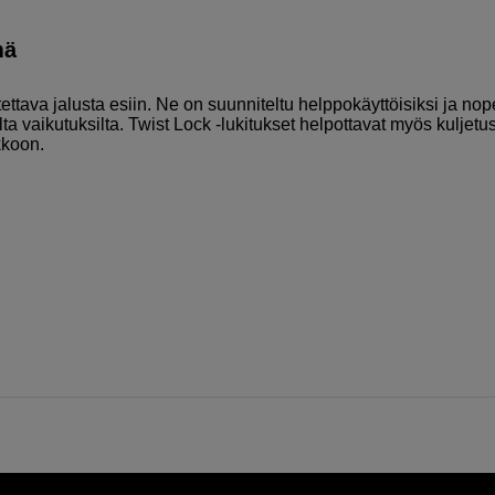
mä
otettava jalusta esiin. Ne on suunniteltu helppokäyttöisiksi ja nop
lta vaikutuksilta. Twist Lock -lukitukset helpottavat myös kuljetus
kkoon.