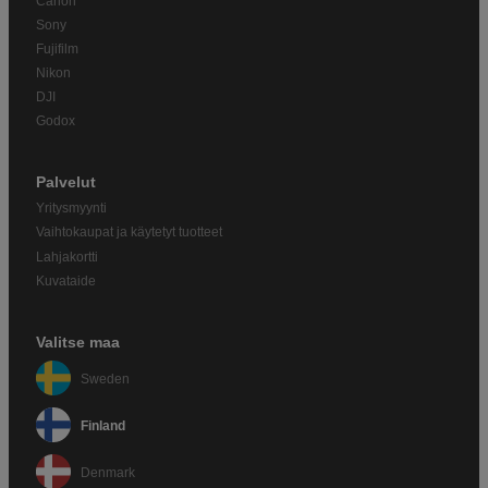
Canon
Sony
Fujifilm
Nikon
DJI
Godox
Palvelut
Yritysmyynti
Vaihtokaupat ja käytetyt tuotteet
Lahjakortti
Kuvataide
Valitse maa
Sweden
Finland
Denmark