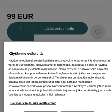
99
EUR
Määrä
Lisää ostoskoriin
Maksa Svea-erämaksulla
Käytämme evästeitä
Esimerkki: 36 kk, 4 EUR/kk, yhteensä 149 EUR, todellinen vuosikorko
19,07 %
Käytämme evästeitä tietojen keräämiseen, jotta voimme parantaa käyttökokemustasi
Avausmaksu 5 EUR, laskutusmaksu 0 EUR/kk lisäksi
verkkosivustollamme, analysoida verkkoliikennettä, mukauttaa sisältöä ja näyttää
asiaankuuluvaa yksilöllistä markkinointia. Nämä evästeet sisältävät sekä omia että
Lainaaminen maksaa!
Jos et pysty maksamaan velkaa ajoissa, saatat
ulkopuolisten kumppaneidemme kuten Googlen evästeitä, joiden kanssa jaamme
saada maksuhäiriömerkinnän. Se voi vaikeuttaa asunnon vuokraamista,
tietoja markkinoinnin personoimiseksi. Tavoitteemme on näyttää sinulle aina sitä
liittymien tekemistä ja uusien lainojen saamista. Apua saat kuntasi talous- ja
sisältöä, josta olet todella kiinnostunut, jotta saat parhaan mahdollisen
velkaneuvonnasta. Yhteystiedot löydät sivulta
kkv.fi (avautuu uuteen
ostokokemuksen verkkokaupassa. Napsauttamalla "Hyväksyn" voimme jatkossakin
välilehteen)
tarjota sinulle inspiraatiota ja henkilökohtaisia tarjouksia, jotka on räätälöity juuri sinulle
Voit tietysti muuttaa asetuksiasi milloin tahansa.
Lue lisää siitä, kuinka käsittelemme