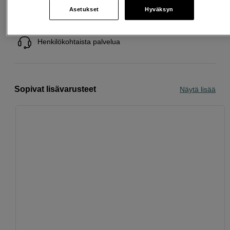
Ilmainen toimitus yli 200 EUR ostoksille
Asetukset
Hyväksyn
Osta nyt ja maksa myöhemmin
Henkilökohtaista palvelua
Sopivat lisävarusteet
Näytä lisää