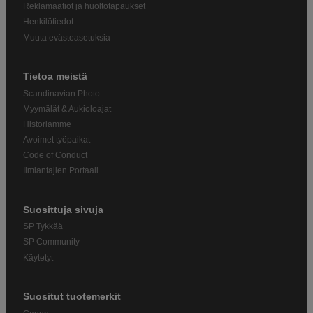
Reklamaatiot ja huoltotapaukset
Henkilötiedot
Muuta evästeasetuksia
Tietoa meistä
Scandinavian Photo
Myymälät & Aukioloajat
Historiamme
Avoimet työpaikat
Code of Conduct
Ilmiantajien Portaali
Suosittuja sivuja
SP Tykkää
SP Community
Käytetyt
Suositut tuotemerkit