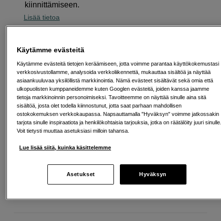
kiinnittämiseen.
Lisää tietoa
Käytämme evästeitä
22
EUR
Käytämme evästeitä tietojen keräämiseen, jotta voimme parantaa käyttökokemustasi
Maksa heti tai jaa useampaan osamaksuun
Lue lisää
verkkosivustollamme, analysoida verkkoliikennettä, mukauttaa sisältöä ja näyttää
asiaankuuluvaa yksilöllistä markkinointia. Nämä evästeet sisältävät sekä omia että
Määrä
Lisää ostoskoriin
ulkopuolisten kumppaneidemme kuten Googlen evästeitä, joiden kanssa jaamme
tietoja markkinoinnin personoimiseksi. Tavoitteemme on näyttää sinulle aina sitä
sisältöä, josta olet todella kiinnostunut, jotta saat parhaan mahdollisen
ostokokemuksen verkkokaupassa. Napsauttamalla "Hyväksyn" voimme jatkossakin
tarjota sinulle inspiraatiota ja henkilökohtaisia tarjouksia, jotka on räätälöity juuri sinulle
Voit tietysti muuttaa asetuksiasi milloin tahansa.
Lue lisää siitä, kuinka käsittelemme
Ilmainen toimitus yli 200 EUR ostoksille
Osta nyt ja maksa myöhemmin
Asetukset
Hyväksyn
Henkilökohtaista palvelua