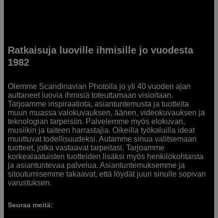
Ratkaisuja luoville ihmisille jo vuodesta
1982
Olemme Scandinavian Photolla jo yli 40 vuoden ajan
auttaneet luovia ihmisiä toteuttamaan visioitaan.
Tarjoamme inspiraatiota, asiantuntemusta ja tuotteita
muun muassa valokuvauksen, äänen, videokuvauksen ja
teknologian tarpeisiin. Palvelemme myös elokuvan,
musiikin ja taiteen harrastajia. Oikeilla työkaluilla ideat
muuttuvat todellisuudeksi. Autamme sinua valitsemaan
tuotteet, jotka vastaavat tarpeitasi. Tarjoamme
korkealaatuisten tuotteiden lisäksi myös henkilökohtaista
ja asiantuntevaa palvelua. Asiantuntemuksemme ja
sitoutumisemme takaavat, että löydät juuri sinulle sopivan
varustuksen.
Seuraa meitä: