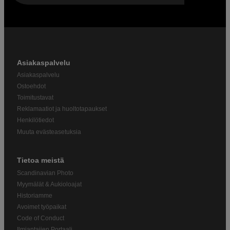
Asiakaspalvelu
Asiakaspalvelu
Ostoehdot
Toimitustavat
Reklamaatiot ja huoltotapaukset
Henkilötiedot
Muuta evästeasetuksia
Tietoa meistä
Scandinavian Photo
Myymälät & Aukioloajat
Historiamme
Avoimet työpaikat
Code of Conduct
Ilmiantajien Portaali