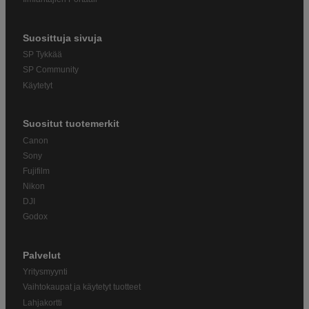
Suosittuja sivuja
SP Tykkää
SP Community
Käytetyt
Suositut tuotemerkit
Canon
Sony
Fujifilm
Nikon
DJI
Godox
Palvelut
Yritysmyynti
Vaihtokaupat ja käytetyt tuotteet
Lahjakortti