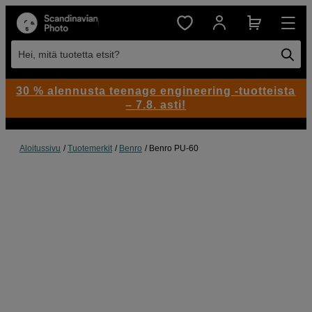
Hei, mitä tuotetta etsit?
30 % alennusta teenage engineering -tuotteista
– 7.8. asti!
Aloitussivu
Tuotemerkit
Benro
Benro PU-60