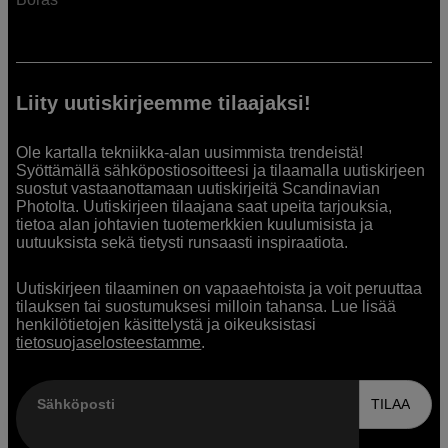
Liity uutiskirjeemme tilaajaksi!
Ole kartalla tekniikka-alan uusimmista trendeistä!
Syöttämällä sähköpostiosoitteesi ja tilaamalla uutiskirjeen
suostut vastaanottamaan uutiskirjeitä Scandinavian
Photolta. Uutiskirjeen tilaajana saat upeita tarjouksia,
tietoa alan johtavien tuotemerkkien kuulumisista ja
uutuuksista sekä tietysti runsaasti inspiraatiota.
Uutiskirjeen tilaaminen on vapaaehtoista ja voit peruuttaa
tilauksen tai suostumuksesi milloin tahansa. Lue lisää
henkilötietojen käsittelystä ja oikeuksistasi
tietosuojaselosteestamme
.
Sähköposti
TILAA