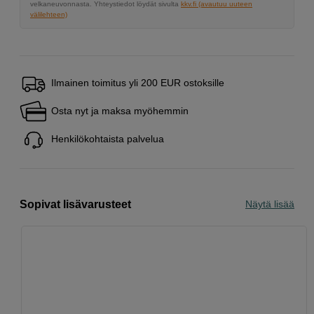
velkaneuvonnasta. Yhteystiedot löydät sivulta
kkv.fi (avautuu uuteen
välilehteen)
Ilmainen toimitus yli 200 EUR ostoksille
Osta nyt ja maksa myöhemmin
Henkilökohtaista palvelua
Sopivat lisävarusteet
Näytä lisää