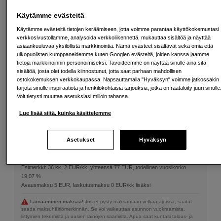
Käytämme evästeitä
Käytämme evästeitä tietojen keräämiseen, jotta voimme parantaa käyttökokemustasi
verkkosivustollamme, analysoida verkkoliikennettä, mukauttaa sisältöä ja näyttää
asiaankuuluvaa yksilöllistä markkinointia. Nämä evästeet sisältävät sekä omia että
72 mm
ulkopuolisten kumppaneidemme kuten Googlen evästeitä, joiden kanssa jaamme
tietoja markkinoinnin personoimiseksi. Tavoitteemme on näyttää sinulle aina sitä
sisältöä, josta olet todella kiinnostunut, jotta saat parhaan mahdollisen
ostokokemuksen verkkokaupassa. Napsauttamalla "Hyväksyn" voimme jatkossakin
67
EUR
tarjota sinulle inspiraatiota ja henkilökohtaisia tarjouksia, jotka on räätälöity juuri sinulle
Voit tietysti muuttaa asetuksiasi milloin tahansa.
Määrä
Lue lisää siitä, kuinka käsittelemme
Lisää ostoskoriin
Asetukset
Hyväksyn
Maksa Svea-erämaksulla
Esimerkki: 36 kk, 2 EUR/kk, yhteensä 77 EUR, todellinen vuosikorko
19,07 %
Avausmaksu 5 EUR, laskutusmaksu 0 EUR/kk lisäksi
Lainaaminen maksaa!
Jos et pysty maksamaan velkaa ajoissa, saatat
saada maksuhäiriömerkinnän. Se voi vaikeuttaa asunnon vuokraamista,
liittymien tekemistä ja uusien lainojen saamista. Apua saat kuntasi talous- ja