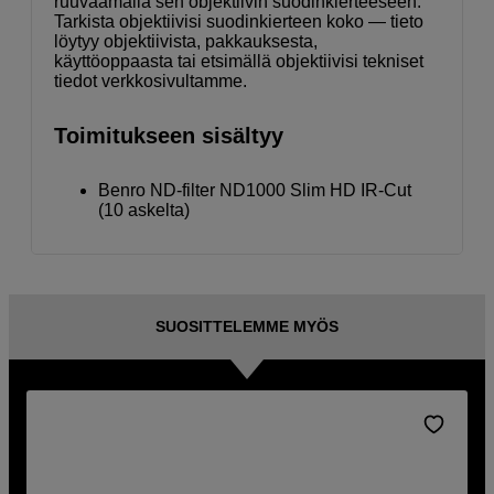
ruuvaamalla sen objektiivin suodinkierteeseen.
Tarkista objektiivisi suodinkierteen koko — tieto
löytyy objektiivista, pakkauksesta,
käyttöoppaasta tai etsimällä objektiivisi tekniset
tiedot verkkosivultamme.
Toimitukseen sisältyy
Benro ND-filter ND1000 Slim HD IR-Cut
(10 askelta)
SUOSITTELEMME MYÖS