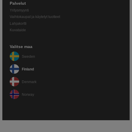
Palvelut
Yritysmyynti
Vaihtokaupat ja käytetyt tuotteet
Lahjakortti
Kuvataide
Valitse maa
Sweden
Finland
Denmark
Norway