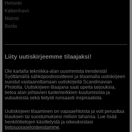
Helsinki
København
Malmö
Borås
Liity uutiskirjeemme tilaajaksi!
Ole kartalla tekniikka-alan uusimmista trendeistä!
Syöttämällä sähköpostiosoitteesi ja tilaamalla uutiskirjeen
suostut vastaanottamaan uutiskirjeitä Scandinavian
Photolta. Uutiskirjeen tilaajana saat upeita tarjouksia,
tietoa alan johtavien tuotemerkkien kuulumisista ja
uutuuksista sekä tietysti runsaasti inspiraatiota.
Uutiskirjeen tilaaminen on vapaaehtoista ja voit peruuttaa
tilauksen tai suostumuksesi milloin tahansa. Lue lisää
henkilötietojen käsittelystä ja oikeuksistasi
tietosuojaselosteestamme
.