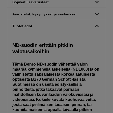
Sopivat lisävarusteet
Arvostelut, kysymykset ja vastaukset
Tuotetiedot
ND-suodin erittäin pitkiin
valotusaikoihin
Tämä Benro ND-suodin vähentää valon
määrää kymmenellä askeleella (ND1000) ja on
valmistettu saksalaisesta korkealaatuisesta
optisesta B270 German Schott -lasista.
Suotimessa on useita edistyksellisiä
pinnoitteita, jotka takaavat parhaan
mahdollisen kuvanlaadun valokuvissasi ja
videoissasi. Kokeile kuvata kuohuvaa vettä,
josta saat peilimäisen tasaisen pinnan, tai
kauniita maisemia upealla taivaalla pitkien