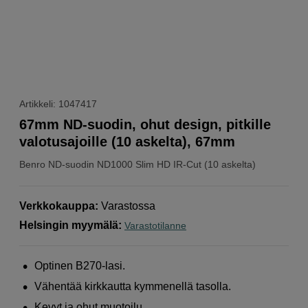
Artikkeli: 1047417
67mm ND-suodin, ohut design, pitkille
valotusajoille (10 askelta), 67mm
Benro
ND-suodin ND1000 Slim HD IR-Cut (10 askelta)
Verkkokauppa
:
Varastossa
Helsingin myymälä
:
Varastotilanne
Optinen B270-lasi.
Vähentää kirkkautta kymmenellä tasolla.
Kevyt ja ohut muotoilu.