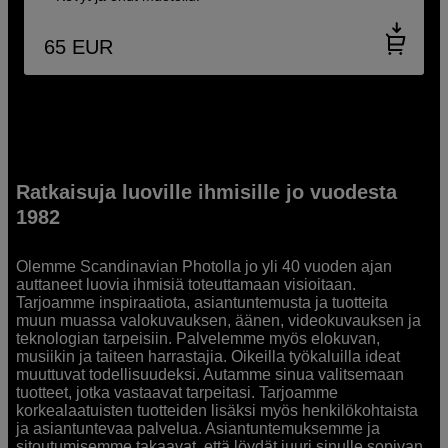
65
EUR
Ratkaisuja luoville ihmisille jo vuodesta
1982
Olemme Scandinavian Photolla jo yli 40 vuoden ajan
auttaneet luovia ihmisiä toteuttamaan visioitaan.
Tarjoamme inspiraatiota, asiantuntemusta ja tuotteita
muun muassa valokuvauksen, äänen, videokuvauksen ja
teknologian tarpeisiin. Palvelemme myös elokuvan,
musiikin ja taiteen harrastajia. Oikeilla työkaluilla ideat
muuttuvat todellisuudeksi. Autamme sinua valitsemaan
tuotteet, jotka vastaavat tarpeitasi. Tarjoamme
korkealaatuisten tuotteiden lisäksi myös henkilökohtaista
ja asiantuntevaa palvelua. Asiantuntemuksemme ja
sitoutumisemme takaavat, että löydät juuri sinulle sopivan