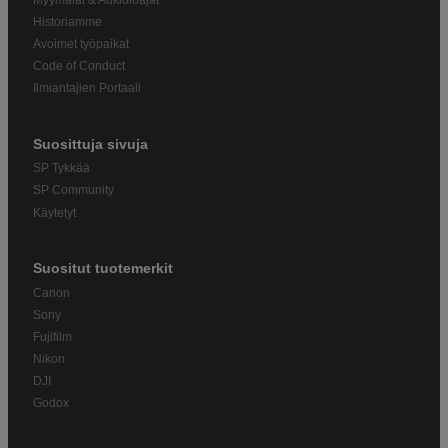
Historiamme
Avoimet työpaikat
Code of Conduct
Ilmiantajien Portaali
Suosittuja sivuja
SP Tykkää
SP Community
Käytetyt
Suositut tuotemerkit
Canon
Sony
Fujifilm
Nikon
DJI
Godox