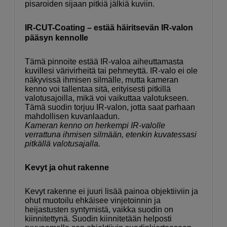
pisaroiden sijaan pitkiä jälkiä kuviin.
IR-CUT-Coating – estää häiritsevän IR-valon
pääsyn kennolle
Tämä pinnoite estää IR-valoa aiheuttamasta
kuvillesi värivirheitä tai pehmeyttä. IR-valo ei ole
näkyvissä ihmisen silmälle, mutta kameran
kenno voi tallentaa sitä, erityisesti pitkillä
valotusajoilla, mikä voi vaikuttaa valotukseen.
Tämä suodin torjuu IR-valon, jotta saat parhaan
mahdollisen kuvanlaadun.
Kameran kenno on herkempi IR-valolle
verrattuna ihmisen silmään, etenkin kuvatessasi
pitkällä valotusajalla.
Kevyt ja ohut rakenne
Kevyt rakenne ei juuri lisää painoa objektiiviin ja
ohut muotoilu ehkäisee vinjetoinnin ja
heijastusten syntymistä, vaikka suodin on
kiinnitettynä. Suodin kiinnitetään helposti