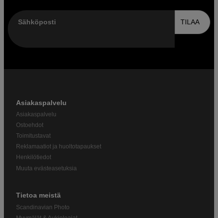
Sähköposti
TILAA
Asiakaspalvelu
Asiakaspalvelu
Ostoehdot
Toimitustavat
Reklamaatiot ja huoltotapaukset
Henkilötiedot
Muuta evästeasetuksia
Tietoa meistä
Scandinavian Photo
Myymälät & Aukioloajat