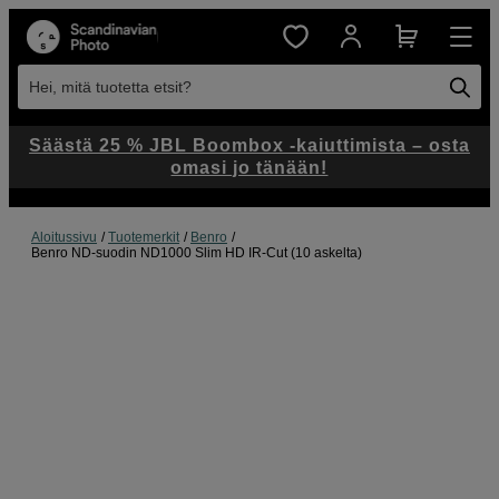
Hei, mitä tuotetta etsit?
Säästä 25 % JBL Boombox -kaiuttimista – osta
omasi jo tänään!
Aloitussivu
Tuotemerkit
Benro
Benro ND-suodin ND1000 Slim HD IR-Cut (10 askelta)