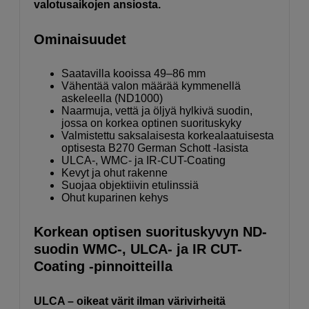
valotusaikojen ansiosta.
Ominaisuudet
Saatavilla kooissa 49–86 mm
Vähentää valon määrää kymmenellä
askeleella (ND1000)
Naarmuja, vettä ja öljyä hylkivä suodin,
jossa on korkea optinen suorituskyky
Valmistettu saksalaisesta korkealaatuisesta
optisesta B270 German Schott -lasista
ULCA-, WMC- ja IR-CUT-Coating
Kevyt ja ohut rakenne
Suojaa objektiivin etulinssiä
Ohut kuparinen kehys
Korkean optisen suorituskyvyn ND-
suodin WMC-, ULCA- ja IR CUT-
Coating -pinnoitteilla
ULCA – oikeat värit ilman värivirheitä