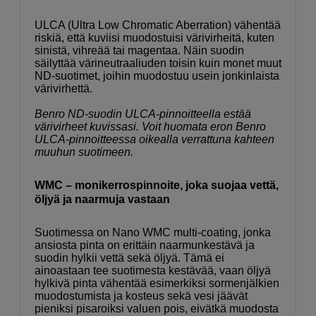
ULCA (Ultra Low Chromatic Aberration) vähentää
riskiä, että kuviisi muodostuisi värivirheitä, kuten
sinistä, vihreää tai magentaa. Näin suodin
säilyttää värineutraaliuden toisin kuin monet muut
ND-suotimet, joihin muodostuu usein jonkinlaista
värivirhettä.
Benro ND-suodin ULCA-pinnoitteella estää
värivirheet kuvissasi. Voit huomata eron Benro
ULCA-pinnoitteessa oikealla verrattuna kahteen
muuhun suotimeen.
WMC – monikerrospinnoite, joka suojaa vettä,
öljyä ja naarmuja vastaan
Suotimessa on Nano WMC multi-coating, jonka
ansiosta pinta on erittäin naarmunkestävä ja
suodin hylkii vettä sekä öljyä. Tämä ei
ainoastaan tee suotimesta kestävää, vaan öljyä
hylkivä pinta vähentää esimerkiksi sormenjälkien
muodostumista ja kosteus sekä vesi jäävät
pieniksi pisaroiksi valuen pois, eivätkä muodosta