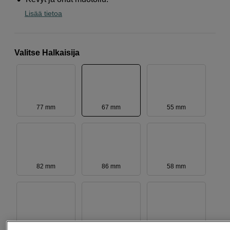
Lisää tietoa
Valitse Halkaisija
77 mm
67 mm
55 mm
82 mm
86 mm
58 mm
52 mm
49 mm
62 mm