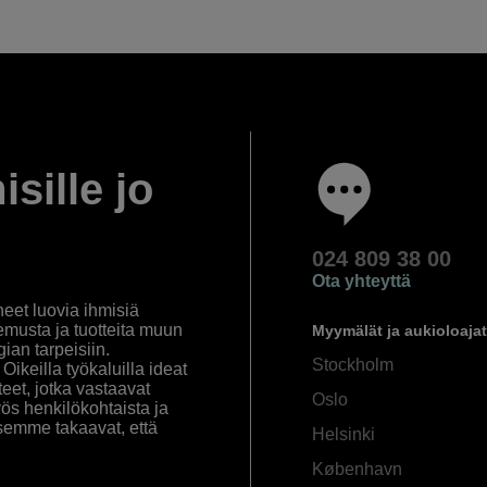
isille jo
024 809 38 00
Ota yhteyttä
eet luovia ihmisiä
emusta ja tuotteita muun
Myymälät ja aukioloajat
an tarpeisiin.
Stockholm
ikeilla työkaluilla ideat
eet, jotka vastaavat
Oslo
yös henkilökohtaista ja
semme takaavat, että
Helsinki
København