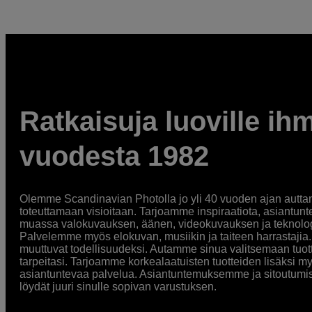
Ratkaisuja luoville ihm
vuodesta 1982
Olemme Scandinavian Photolla jo yli 40 vuoden ajan auttan
toteuttamaan visioitaan. Tarjoamme inspiraatiota, asiantunt
muassa valokuvauksen, äänen, videokuvauksen ja teknologi
Palvelemme myös elokuvan, musiikin ja taiteen harrastajia. O
muuttuvat todellisuudeksi. Autamme sinua valitsemaan tuott
tarpeitasi. Tarjoamme korkealaatuisten tuotteiden lisäksi m
asiantuntevaa palvelua. Asiantuntemuksemme ja sitoutumi
löydät juuri sinulle sopivan varustuksen.