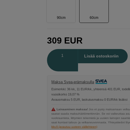
90cm
60cm
309
EUR
Määrä
Lisää ostoskoriin
Maksa Svea-erämaksulla
Esimerkki: 36 kk, 11 EUR/kk, yhteensä 401 EUR, todell
vuosikorko 19,07 %
Avausmaksu 5 EUR, laskutusmaksu 0 EUR/kk lisäksi
Lainaaminen maksaa!
Jos et pysty maksamaan velkaa
saatat saada maksuhäiriömerkinnän. Se voi vaikeuttaa a
vuokraamista, liittymien tekemistä ja uusien lainojen saami
saat kuntasi talous- ja velkaneuvonnasta. Yhteystiedot löyd
kkv.fi (avautuu uuteen välilehteen)