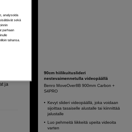
lä
O
e, analysoida
sisältävät sekä
oinnin
aat parhaan
nulle
milloin tahansa.
an
tää
90cm hiilikuituslideri
 varten
nestevaimennetulla videopäällä
t ja
Benro MoveOver8B 900mm Carbon +
S4PRO
Kevyt slideri videopäällä, joka voidaan
sijoittaa tasaiselle alustalle tai kiinnittää
jalustalle
Luo pehmeitä liikkeitä upeita videoita
varten