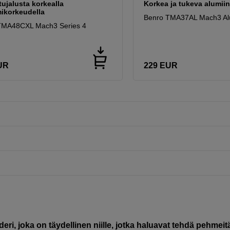
itujalusta korkealla
Korkea ja tukeva alumiin
ikorkeudella
Benro TMA37AL Mach3 Al
TMA48CXL Mach3 Series 4
UR
229
EUR
ri, joka on täydellinen niille, jotka haluavat tehdä pehmeit