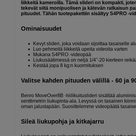
liikkeitä kameroilla. Tämä slideri on kompakti, jote
tekevät siitä monipuolisen ja kätevän ratkaisun pa
pituudet. Tähän tuotepakettiin sisältyy S4PRO -vi
Ominaisuudet
Kevyt slideri, joka voidaan sijoittaa tasaiselle alu
Luo pehmeitä liikkeitä upeita videoita varten
Mukana S4PRO -videopää
Liukusäätimessä on neljä 1/4"-20 kierteen reikää
Kestää jopa 8 kg:n kuormituksen
Valitse kahden pituuden välillä - 60 ja 
Benro MoveOver8B -hiilikuituslideri sisältää alumiinise
senttimetrin liukupinta-ala. Levyssä on tasainen kiinnit
oman jalustapään. Suosittelemme videopäätä tasaisel
Sileä liukupohja ja kitkajarru