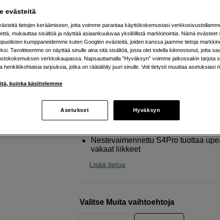
nestevaimennetulla videopääl
 evästeitä
Benro
MoveOver8B 600mm Carbon + S4PR
steitä tietojen keräämiseen, jotta voimme parantaa käyttökokemustasi verkkosivustollamm
että, mukauttaa sisältöä ja näyttää asiaankuuluvaa yksilöllistä markkinointia. Nämä evästeet 
kopuolisten kumppaneidemme kuten Googlen evästeitä, joiden kanssa jaamme tietoja markkin
si. Tavoitteemme on näyttää sinulle aina sitä sisältöä, josta olet todella kiinnostunut, jotta s
Verkkokauppa
:
Varastossa
ostokokemuksen verkkokaupassa. Napsauttamalla "Hyväksyn" voimme jatkossakin tarjota si
Helsingin myymälä
:
Varastotilanne
ja henkilökohtaisia tarjouksia, jotka on räätälöity juuri sinulle. Voit tietysti muuttaa asetuksiasi 
iitä, kuinka käsittelemme
Kevyt slideri videopäällä, joka voida
sijoittaa tasaiselle alustalle tai kiinnit
Asetukset
Hyväksyn
jalustalle
Luo pehmeitä liikkeitä upeita videoita
Nestevaimennettu S4Pro tuottaa upea
vakaat liikkeet
Lisää tietoa
Valitse Muita vaihtoehtoja