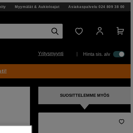
ity
Myymälät & Aukioloajat
Asiakaspalvelu
024 809 38 00
Yritysmyynti
Hinta sis. alv
ti!
SUOSITTELEMME MYÖS