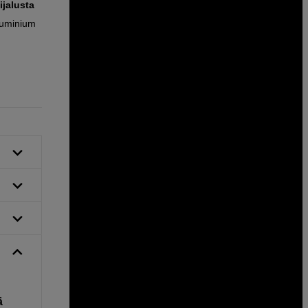
ijalusta
uminium
ä