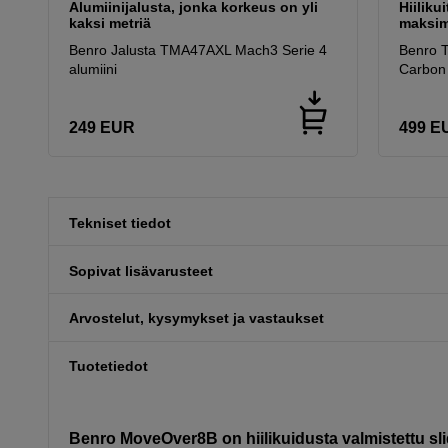
Alumiinijalusta, jonka korkeus on yli
Hiiliku
kaksi metriä
maksim
Benro Jalusta TMA47AXL Mach3 Serie 4
Benro 
alumiini
Carbon
249
EUR
499
E
Tekniset tiedot
Sopivat lisävarusteet
Arvostelut, kysymykset ja vastaukset
Tuotetiedot
Benro MoveOver8B on hiilikuidusta valmistettu slide