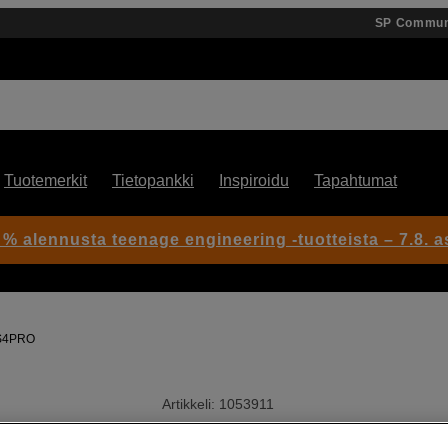
SP Commun
Tuotemerkit
Tietopankki
Inspiroidu
Tapahtumat
 % alennusta teenage engineering -tuotteista – 7.8. as
 S4PRO
Artikkeli: 1053911
60cm hiilikuituslideri