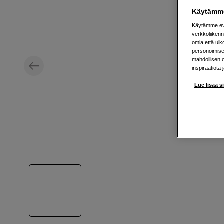
Käytämme
Käytämme evä
verkkoliikenn
omia että ul
personoimisek
mahdollisen 
inspiraatiota 
Lue lisää s