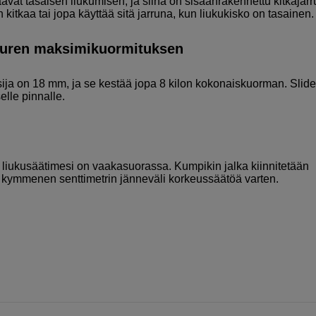
aavat tasaisen liukumisen, ja siinä on sisäänrakennettu kitkajarru
kitkaa tai jopa käyttää sitä jarruna, kun liukukisko on tasainen.
 suuren maksimikuormituksen
sija on 18 mm, ja se kestää jopa 8 kilon kokonaiskuorman. Slide
elle pinnalle.
 liukusäätimesi on vaakasuorassa. Kumpikin jalka kiinnitetään
 kymmenen senttimetrin jänneväli korkeussäätöä varten.