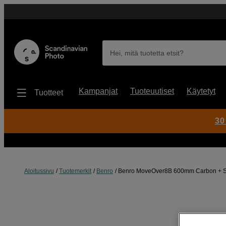
Hei, mitä tuotetta etsit?
Kampanjat
Tuoteuutiset
Käytetyt
Tuotteet
30
Aloitussivu
Tuotemerkit
Benro
Benro MoveOver8B 600mm Carbon +