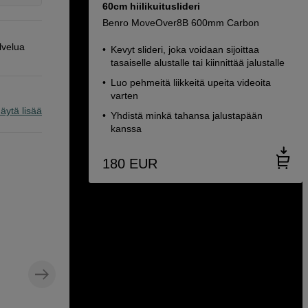
60cm hiilikuituslideri
Benro MoveOver8B 600mm Carbon
lvelua
Kevyt slideri, joka voidaan sijoittaa
tasaiselle alustalle tai kiinnittää jalustalle
Luo pehmeitä liikkeitä upeita videoita
varten
äytä lisää
Yhdistä minkä tahansa jalustapään
kanssa
180
EUR