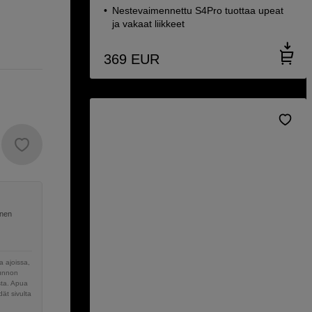
Nestevaimennettu S4Pro tuottaa upeat
ja vakaat liikkeet
369
EUR
inen
 ajoissa,
sunnon
sta. Apua
ät sivulta