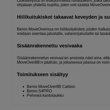
Liukulevyssä on esikuormitetut rullalaakerit, jotka tak
ohjataan yhdellä nupilla, joten voit säätää MoveOverin 
Hiilikuitukiskot takaavat keveyden ja
Benro MoveOverissa on hiilikuitukiskot, joiden halkai
voidaan asentaa jalustalle, valaisinjalustalle tai tasais
Sisäänrakennettu vesivaaka
Sisäänrakennetun vesivaa'an ansiosta näet aina, että
MoveOver8B:n päähän, ja jokaisessa jalassa on noin
Toimitukseen sisältyy
Benro MoveOver8B Carbon
Benro S4PRO
Pehmeä kantolaukku