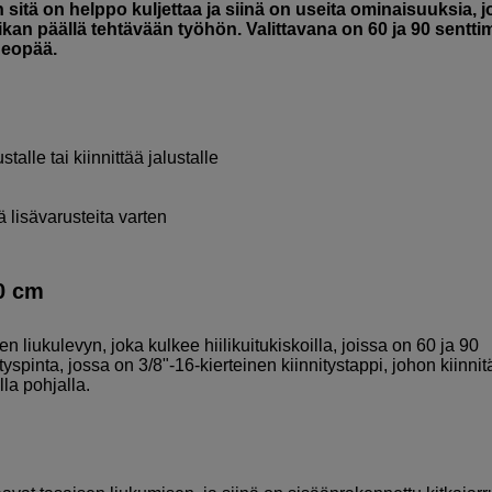
n sitä on helppo kuljettaa ja siinä on useita ominaisuuksia, j
ikan päällä tehtävään työhön. Valittavana on 60 ja 90 sentti
deopää.
stalle tai kiinnittää jalustalle
 lisävarusteita varten
90 cm
n liukulevyn, joka kulkee hiilikuitukiskoilla, joissa on 60 ja 90
yspinta, jossa on 3/8"-16-kierteinen kiinnitystappi, johon kiinnit
la pohjalla.