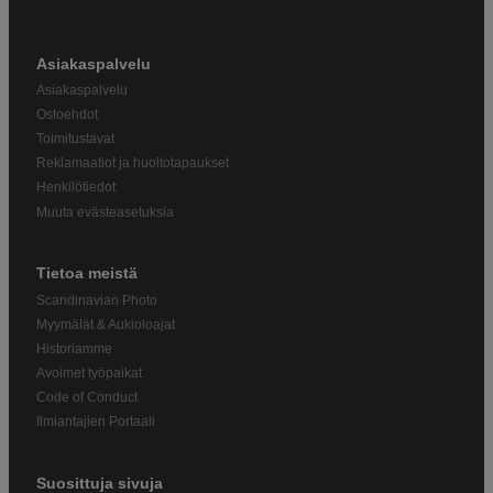
Asiakaspalvelu
Asiakaspalvelu
Ostoehdot
Toimitustavat
Reklamaatiot ja huoltotapaukset
Henkilötiedot
Muuta evästeasetuksia
Tietoa meistä
Scandinavian Photo
Myymälät & Aukioloajat
Historiamme
Avoimet työpaikat
Code of Conduct
Ilmiantajien Portaali
Suosittuja sivuja