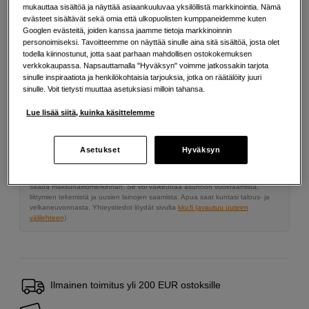
mukauttaa sisältöä ja näyttää asiaankuuluvaa yksilöllistä markkinointia. Nämä
142
EUR
evästeet sisältävät sekä omia että ulkopuolisten kumppaneidemme kuten
Googlen evästeitä, joiden kanssa jaamme tietoja markkinoinnin
personoimiseksi. Tavoitteemme on näyttää sinulle aina sitä sisältöä, josta olet
Määrä
Lisää ostoskoriin
todella kiinnostunut, jotta saat parhaan mahdollisen ostokokemuksen
verkkokaupassa. Napsauttamalla "Hyväksyn" voimme jatkossakin tarjota
sinulle inspiraatiota ja henkilökohtaisia tarjouksia, jotka on räätälöity juuri
sinulle. Voit tietysti muuttaa asetuksiasi milloin tahansa.
Maksa Svea-erämaksulla
Lue lisää siitä, kuinka käsittelemme
Esimerkki: 36 kk, 5 EUR/kk, yhteensä 185 EUR, todellinen vuosikorko
19,07 %
Asetukset
Hyväksyn
Avausmaksu 5 EUR, laskutusmaksu 0 EUR/kk lisäksi
Lainaaminen maksaa!
Jos et pysty maksamaan velkaa ajoissa, saatat
saada maksuhäiriömerkinnän. Se voi vaikeuttaa asunnon vuokraamista,
liittymien tekemistä ja uusien lainojen saamista. Apua saat kuntasi talous- ja
velkaneuvonnasta. Yhteystiedot löydät sivulta
kkv.fi (avautuu uuteen
välilehteen)
Ilmainen toimitus yli 200 EUR ostoksille