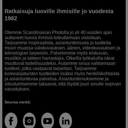
Ratkaisuja luoville ihmisille jo vuodesta
1982
Olemme Scandinavian Photolla jo yli 40 vuoden ajan
auttaneet luovia ihmisiä toteuttamaan visioitaan.
Tarjoamme inspiraatiota, asiantuntemusta ja tuotteita
muun muassa valokuvauksen, äänen, videokuvauksen ja
teknologian tarpeisiin. Palvelemme myös elokuvan,
musiikin ja taiteen harrastajia. Oikeilla työkaluilla ideat
muuttuvat todellisuudeksi. Autamme sinua valitsemaan
tuotteet, jotka vastaavat tarpeitasi. Tarjoamme
korkealaatuisten tuotteiden lisäksi myös henkilökohtaista
ja asiantuntevaa palvelua. Asiantuntemuksemme ja
sitoutumisemme takaavat, että löydät juuri sinulle sopivan
varustuksen.
Seuraa meitä: