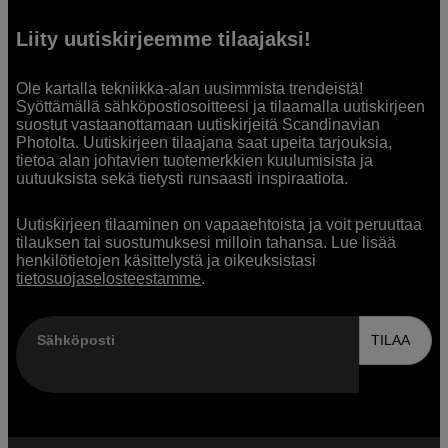
Liity uutiskirjeemme tilaajaksi!
Ole kartalla tekniikka-alan uusimmista trendeistä!
Syöttämällä sähköpostiosoitteesi ja tilaamalla uutiskirjeen
suostut vastaanottamaan uutiskirjeitä Scandinavian
Photolta. Uutiskirjeen tilaajana saat upeita tarjouksia,
tietoa alan johtavien tuotemerkkien kuulumisista ja
uutuuksista sekä tietysti runsaasti inspiraatiota.
Uutiskirjeen tilaaminen on vapaaehtoista ja voit peruuttaa
tilauksen tai suostumuksesi milloin tahansa. Lue lisää
henkilötietojen käsittelystä ja oikeuksistasi
tietosuojaselosteestamme
.
Sähköposti
TILAA