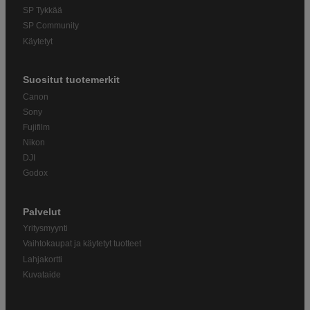
SP Tykkää
SP Community
Käytetyt
Suositut tuotemerkit
Canon
Sony
Fujifilm
Nikon
DJI
Godox
Palvelut
Yritysmyynti
Vaihtokaupat ja käytetyt tuotteet
Lahjakortti
Kuvataide