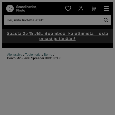
Hei, mitä tuotetta etsit?
Säästä 25 % JBL Boombox -kaiuttimista – osta
omasi jo tänään!
Aloitussivu
Tuotemerkit
Benro
Benro Mid-Level Spreader BVX18CFK