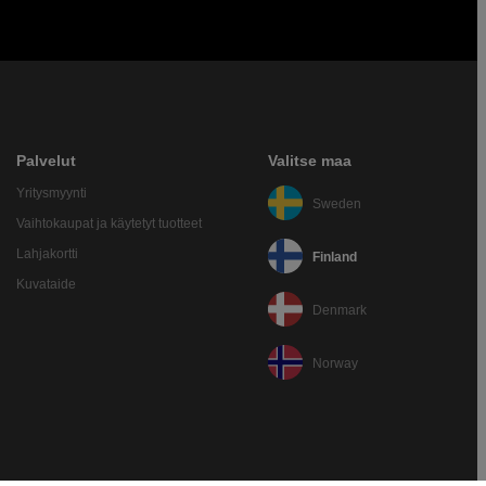
Palvelut
Valitse maa
Yritysmyynti
Sweden
Vaihtokaupat ja käytetyt tuotteet
Lahjakortti
Finland
Kuvataide
Denmark
Norway