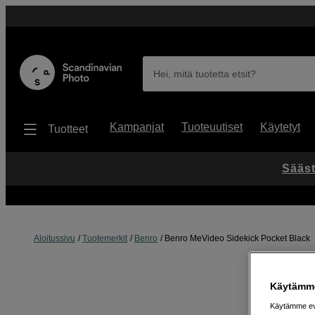
Hei, mitä tuotetta etsit?
Kampanjat
Tuoteuutiset
Käytetyt
Tuotteet
Sääst
Aloitussivu
Tuotemerkit
Benro
Benro MeVideo Sidekick Pocket Black
Käytämme
Käytämme evä