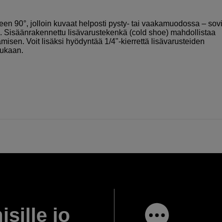
een 90°, jolloin kuvaat helposti pysty- tai vaakamuodossa – sovi
n. Sisäänrakennettu lisävarustekenkä (cold shoe) mahdollistaa
misen. Voit lisäksi hyödyntää 1/4"-kierrettä lisävarusteiden
mukaan.
isille jo