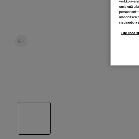
verkkoliikenn
omia että ul
personoimisek
mahdollisen 
inspiraatiota 
Lue lisää s