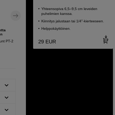
Yhteensopiva 6,5–9,5 cm leveiden
puhelimien kanssa.
Kiinnitys jalustaan tai 1/4"-kierteeseen.
Helppokäyttöinen.
etta
Monipuolinen valaisinjalusta
en
hiilikuidusta
29
EUR
unt PT-2
Benro MeVideo Carbon Livestream Stand
89
EUR