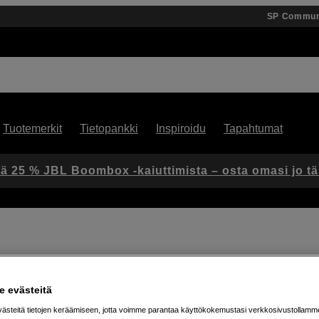
SP Commun
Tuotemerkit
Tietopankki
Inspiroidu
Tapahtumat
ä 25 % JBL Boombox -kaiuttimista – osta omasi jo t
Artikkeli: 1051077
 evästeitä
Puhelinteline jalustalle –
steitä tietojen keräämiseen, jotta voimme parantaa käyttökokemustasi verkkosivustollamm