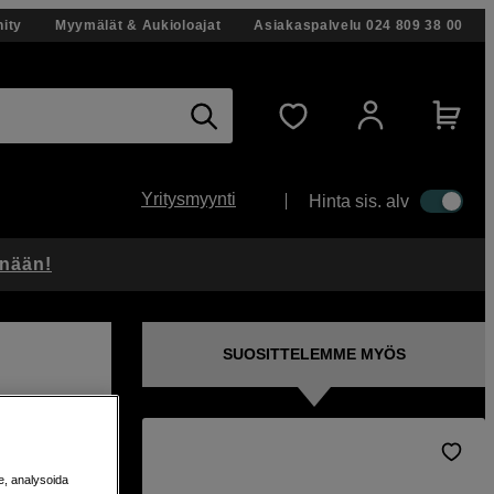
ity
Myymälät & Aukioloajat
Asiakaspalvelu
024 809 38 00
Yritysmyynti
Hinta sis. alv
änään!
SUOSITTELEMME MYÖS
e, analysoida