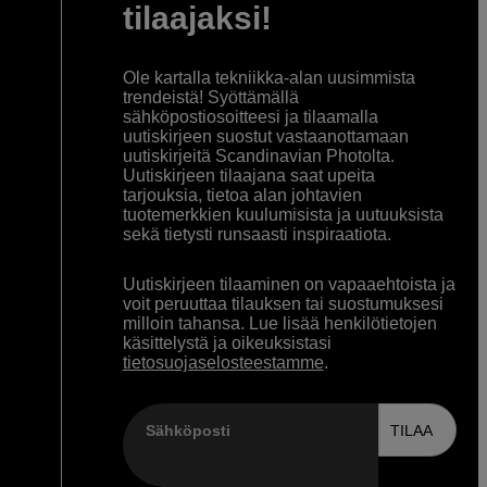
tilaajaksi!
Ole kartalla tekniikka-alan uusimmista
trendeistä! Syöttämällä
sähköpostiosoitteesi ja tilaamalla
uutiskirjeen suostut vastaanottamaan
uutiskirjeitä Scandinavian Photolta.
Uutiskirjeen tilaajana saat upeita
tarjouksia, tietoa alan johtavien
tuotemerkkien kuulumisista ja uutuuksista
sekä tietysti runsaasti inspiraatiota.
Uutiskirjeen tilaaminen on vapaaehtoista ja
voit peruuttaa tilauksen tai suostumuksesi
milloin tahansa. Lue lisää henkilötietojen
käsittelystä ja oikeuksistasi
tietosuojaselosteestamme
.
Sähköposti
TILAA