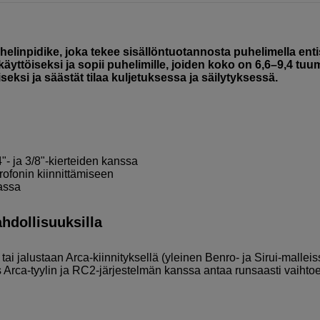
linpidike, joka tekee sisällöntuotannosta puhelimella enti
yttöiseksi ja sopii puhelimille, joiden koko on 6,6–9,4 tuu
eksi ja säästät tilaa kuljetuksessa ja säilytyksessä.
"- ja 3/8"-kierteiden kanssa
rofonin kiinnittämiseen
lassa
ahdollisuuksilla
n tai jalustaan Arca-kiinnityksellä (yleinen Benro- ja Sirui-malleis
 Arca-tyylin ja RC2-järjestelmän kanssa antaa runsaasti vaihto