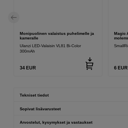
Monipuolinen valaistus puhelimelle ja
Magic A
kameralle
molemm
Ulanzi LED-Valaisin VL81 Bi-Color
SmallRi
300mAh
34
EUR
6
EUR
Tekniset tiedot
Sopivat lisävarusteet
Arvostelut, kysymykset ja vastaukset