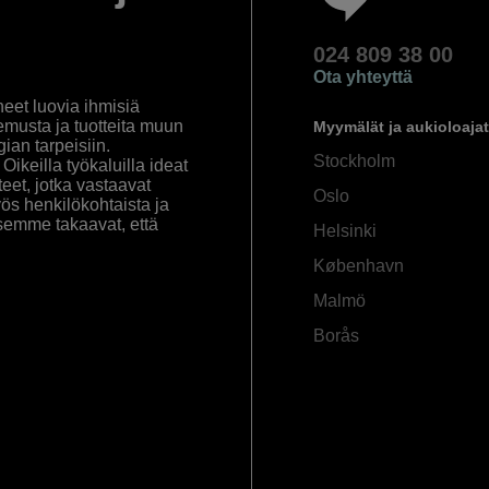
024 809 38 00
Ota yhteyttä
eet luovia ihmisiä
emusta ja tuotteita muun
Myymälät ja aukioloajat
an tarpeisiin.
Stockholm
ikeilla työkaluilla ideat
eet, jotka vastaavat
Oslo
yös henkilökohtaista ja
semme takaavat, että
Helsinki
København
Malmö
Borås