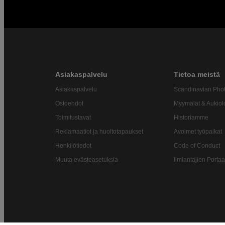
Asiakaspalvelu
Tietoa meistä
Asiakaspalvelu
Scandinavian Pho
Ostoehdot
Myymälät & Aukiol
Toimitustavat
Historiamme
Reklamaatiot ja huoltotapaukset
Avoimet työpaikat
Henkilötiedot
Code of Conduct
Muuta evästeasetuksia
Ilmiantajien Portaa