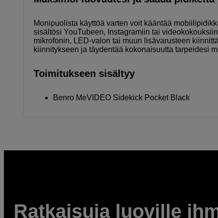
Monipuolista käyttöä varten voit kääntää mobiilipidikk
sisältösi YouTubeen, Instagramiin tai videokokouksii
mikrofonin, LED-valon tai muun lisävarusteen kiinnittä
kiinnitykseen ja täydentää kokonaisuutta tarpeidesi 
Toimitukseen sisältyy
Benro MeVIDEO Sidekick Pocket Black
Ratkaisuja luoville ihm