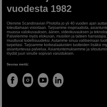
vuodesta 1982
Olemme Scandinavian Photolla jo yli 40 vuoden ajan auttan
toteuttamaan visioitaan. Tarjoamme inspiraatiota, asiantunt
muassa valokuvauksen, äänen, videokuvauksen ja teknologi
Palvelemme myös elokuvan, musiikin ja taiteen harrastajia. O
muuttuvat todellisuudeksi. Autamme sinua valitsemaan tuott
tarpeitasi. Tarjoamme korkealaatuisten tuotteiden lisäksi m
asiantuntevaa palvelua. Asiantuntemuksemme ja sitoutumi
löydät juuri sinulle sopivan varustuksen.
Seuraa meitä: