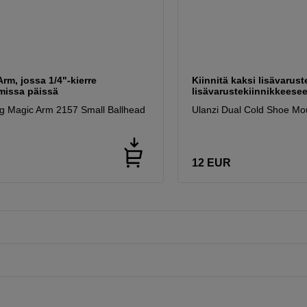
rm, jossa 1/4"-kierre
Kiinnitä kaksi lisävarust
issa päissä
lisävarustekiinnikkeese
g Magic Arm 2157 Small Ballhead
Ulanzi Dual Cold Shoe Mo
12
EUR