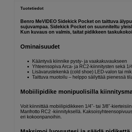
Tuotetiedot
Benro MeVIDEO Sidekick Pocket on taittuva älypuhe
sujuvampaa. Sidekick Pocket on suunniteltu yleiskä
Kun kuvaus on valmis, taitat pidikkeen taskukokois
Ominaisuudet
Kääntyvä kiinnike pysty- ja vaakakuvaukseen
Yhteensopiva Arca- ja RC2-kiinnitysten sekä 1/4
Lisävarustekenkä (cold shoe) LED-valon tai mik
Taittuva muotoilu – helppo säilyttää pienessä ti
Mobiilipidike monipuolisilla kiinnitysm
Voit kiinnittää mobiilipidikkeen 1/4"- tai 3/8"-kierteisii
Manfrotto RC2 -kiinnityksellä. Kaksoisyhteensopivuus
eri kokoonpanoihin.
Maksimoi luovuutesi ja säädä pidikettä