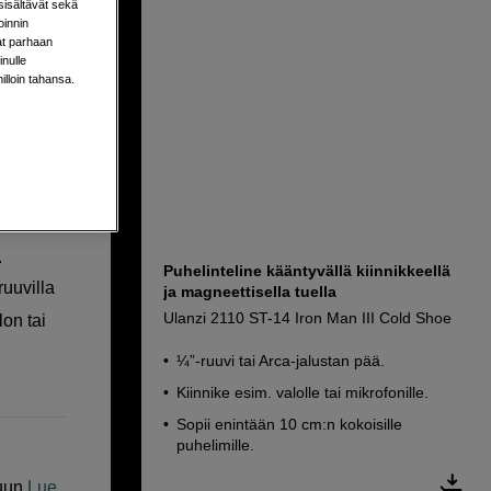
sisältävät sekä
oinnin
aat parhaan
nulle
milloin tahansa.
.
Puhelinteline kääntyvällä kiinnikkeellä
ruuvilla
ja magneettisella tuella
Ulanzi 2110 ST-14 Iron Man III Cold Shoe
on tai
¼”-ruuvi tai Arca-jalustan pää.
Kiinnike esim. valolle tai mikrofonille.
Sopii enintään 10 cm:n kokoisille
puhelimille.
uun
Lue