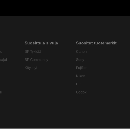
Suosittuja sivuja
Suositut tuotemerkit
to
SP Tykkää
Canon
oajat
SP Community
Sony
Käytetyt
Fujifilm
Nikon
DJI
li
Godox