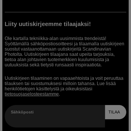
Liity uutiskirjeemme tilaajaksi!
Ole kartalla tekniikka-alan uusimmista trendeistä!
Syöttämällä sähköpostiosoitteesi ja tilaamalla uutiskirjeen
suostut vastaanottamaan uutiskirjeitä Scandinavian
Photolta. Uutiskirjeen tilaajana saat upeita tarjouksia,
tietoa alan johtavien tuotemerkkien kuulumisista ja
uutuuksista sekä tietysti runsaasti inspiraatiota.
Uutiskirjeen tilaaminen on vapaaehtoista ja voit peruuttaa
tilauksen tai suostumuksesi milloin tahansa. Lue lisää
henkilötietojen käsittelystä ja oikeuksistasi
tietosuojaselosteestamme
.
Sähköposti
TILAA