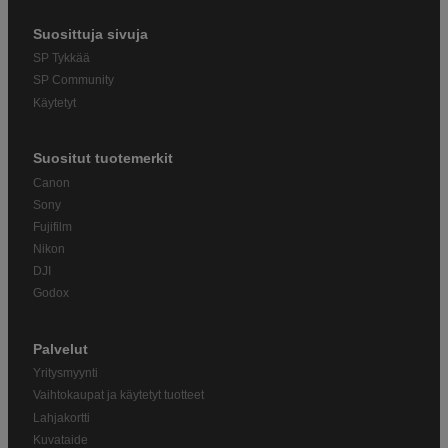
Suosittuja sivuja
SP Tykkää
SP Community
Käytetyt
Suositut tuotemerkit
Canon
Sony
Fujifilm
Nikon
DJI
Godox
Palvelut
Yritysmyynti
Vaihtokaupat ja käytetyt tuotteet
Lahjakortti
Kuvataide