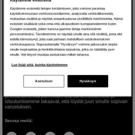
Käytämme evästeitä tietojen keräämiseen, jotta voimme parantaa
käyttökokemustasi verkkosivustollamme, analysoida verkkoliikennettä,
mukauttaa sisältöä ja näyttää asiaankuuluvaa yksilöllistä markkinointia. Nämä
Ratkaisuja luoville ihmisille jo vuodesta
evästeet sisältävät sekä omia että ulkopuolisten kumppaneidemme kuten
Googlen evästeitä, joiden kanssa jaamme tietoja markkinoinnin
1982
personoimiseksi. Tavoitteemme on näyttää sinulle aina sitä sisältöä, josta olet
todella kiinnostunut, jotta saat parhaan mahdollisen ostokokemuksen
verkkokaupassa. Napsauttamalla "Hyväksyn" voimme jatkossakin tarjota
Olemme Scandinavian Photolla jo yli 40 vuoden ajan
sinulle inspiraatiota ja henkilökohtaisia tarjouksia, jotka on räätälöity juuri
auttaneet luovia ihmisiä toteuttamaan visioitaan.
sinulle. Voit tietysti muuttaa asetuksiasi milloin tahansa.
Tarjoamme inspiraatiota, asiantuntemusta ja tuotteita
muun muassa valokuvauksen, äänen, videokuvauksen ja
Lue lisää siitä, kuinka käsittelemme
teknologian tarpeisiin. Palvelemme myös elokuvan,
musiikin ja taiteen harrastajia. Oikeilla työkaluilla ideat
muuttuvat todellisuudeksi. Autamme sinua valitsemaan
Asetukset
Hyväksyn
tuotteet, jotka vastaavat tarpeitasi. Tarjoamme
korkealaatuisten tuotteiden lisäksi myös henkilökohtaista
ja asiantuntevaa palvelua. Asiantuntemuksemme ja
sitoutumisemme takaavat, että löydät juuri sinulle sopivan
varustuksen.
Seuraa meitä: