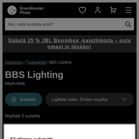
Hei, mitä tuotetta etsit?
Säästä 25 % JBL Boombox -kaiuttimista – osta
omasi jo tänään!
Aloitussivu
Tuotemerkit
BBS Lighting
BBS Lighting
Näytä lisää
Suodata
Lajittele haku
:
Eniten myydyt
Näyttää 0 tuotetta
Käytämme evästeitä