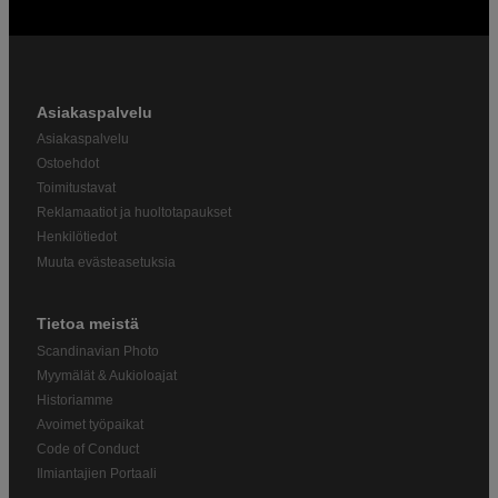
Asiakaspalvelu
Asiakaspalvelu
Ostoehdot
Toimitustavat
Reklamaatiot ja huoltotapaukset
Henkilötiedot
Muuta evästeasetuksia
Tietoa meistä
Scandinavian Photo
Myymälät & Aukioloajat
Historiamme
Avoimet työpaikat
Code of Conduct
Ilmiantajien Portaali