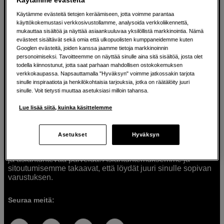
Käytämme evästeitä tietojen keräämiseen, jotta voimme parantaa
käyttökokemustasi verkkosivustollamme, analysoida verkkoliikennettä,
mukauttaa sisältöä ja näyttää asiaankuuluvaa yksilöllistä markkinointia. Nämä
Ratkaisuja luoville ihmisille jo vuodesta
evästeet sisältävät sekä omia että ulkopuolisten kumppaneidemme kuten
Googlen evästeitä, joiden kanssa jaamme tietoja markkinoinnin
1982
personoimiseksi. Tavoitteemme on näyttää sinulle aina sitä sisältöä, josta olet
todella kiinnostunut, jotta saat parhaan mahdollisen ostokokemuksen
verkkokaupassa. Napsauttamalla "Hyväksyn" voimme jatkossakin tarjota
Olemme Scandinavian Photolla jo yli 40 vuoden ajan
sinulle inspiraatiota ja henkilökohtaisia tarjouksia, jotka on räätälöity juuri
auttaneet luovia ihmisiä toteuttamaan visioitaan.
sinulle. Voit tietysti muuttaa asetuksiasi milloin tahansa.
Tarjoamme inspiraatiota, asiantuntemusta ja tuotteita
muun muassa valokuvauksen, äänen, videokuvauksen ja
Lue lisää siitä, kuinka käsittelemme
teknologian tarpeisiin. Palvelemme myös elokuvan,
musiikin ja taiteen harrastajia. Oikeilla työkaluilla ideat
muuttuvat todellisuudeksi. Autamme sinua valitsemaan
Asetukset
Hyväksyn
tuotteet, jotka vastaavat tarpeitasi. Tarjoamme
korkealaatuisten tuotteiden lisäksi myös henkilökohtaista
ja asiantuntevaa palvelua. Asiantuntemuksemme ja
sitoutumisemme takaavat, että löydät juuri sinulle sopivan
varustuksen.
Seuraa meitä: