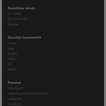
Suosittuja sivuja
SP Tykkää
SP Community
Käytetyt
Suositut tuotemerkit
Canon
Sony
Fujifilm
Nikon
DJI
Godox
Palvelut
Yritysmyynti
Vaihtokaupat ja käytetyt tuotteet
Lahjakortti
Kuvataide