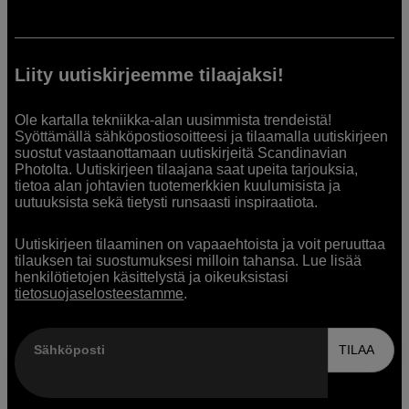
Liity uutiskirjeemme tilaajaksi!
Ole kartalla tekniikka-alan uusimmista trendeistä!
Syöttämällä sähköpostiosoitteesi ja tilaamalla uutiskirjeen
suostut vastaanottamaan uutiskirjeitä Scandinavian
Photolta. Uutiskirjeen tilaajana saat upeita tarjouksia,
tietoa alan johtavien tuotemerkkien kuulumisista ja
uutuuksista sekä tietysti runsaasti inspiraatiota.
Uutiskirjeen tilaaminen on vapaaehtoista ja voit peruuttaa
tilauksen tai suostumuksesi milloin tahansa. Lue lisää
henkilötietojen käsittelystä ja oikeuksistasi
tietosuojaselosteestamme
.
Sähköposti
TILAA