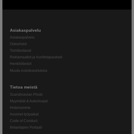
Asiakaspalvelu
Asiakaspalvelu
Ostoehdot
Toimitustavat
Reklamaatiot ja huoltotapaukset
Henkilötiedot
Muuta evästeasetuksia
Tietoa meistä
Scandinavian Photo
Myymälät & Aukioloajat
Historiamme
Avoimet työpaikat
Code of Conduct
Ilmiantajien Portaali