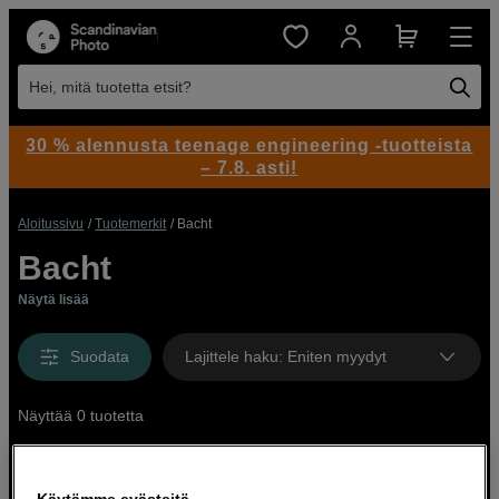
Hei, mitä tuotetta etsit?
30 % alennusta teenage engineering -tuotteista
– 7.8. asti!
Aloitussivu
Tuotemerkit
Bacht
Bacht
Näytä lisää
Suodata
Lajittele haku
:
Eniten myydyt
Näyttää 0 tuotetta
Käytämme evästeitä