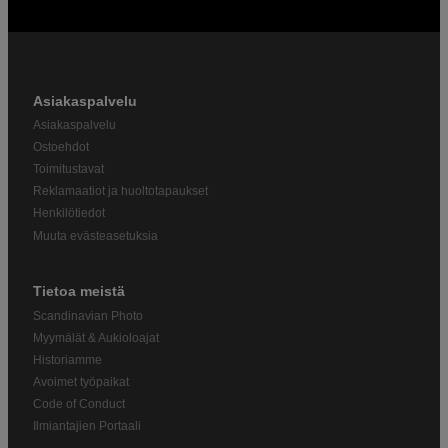
Asiakaspalvelu
Asiakaspalvelu
Ostoehdot
Toimitustavat
Reklamaatiot ja huoltotapaukset
Henkilötiedot
Muuta evästeasetuksia
Tietoa meistä
Scandinavian Photo
Myymälät & Aukioloajat
Historiamme
Avoimet työpaikat
Code of Conduct
Ilmiantajien Portaali