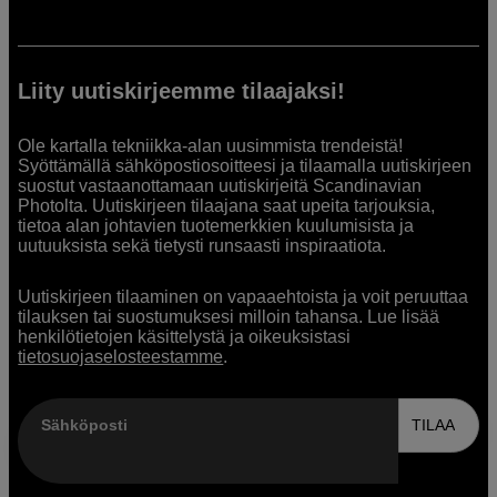
Liity uutiskirjeemme tilaajaksi!
Ole kartalla tekniikka-alan uusimmista trendeistä!
Syöttämällä sähköpostiosoitteesi ja tilaamalla uutiskirjeen
suostut vastaanottamaan uutiskirjeitä Scandinavian
Photolta. Uutiskirjeen tilaajana saat upeita tarjouksia,
tietoa alan johtavien tuotemerkkien kuulumisista ja
uutuuksista sekä tietysti runsaasti inspiraatiota.
Uutiskirjeen tilaaminen on vapaaehtoista ja voit peruuttaa
tilauksen tai suostumuksesi milloin tahansa. Lue lisää
henkilötietojen käsittelystä ja oikeuksistasi
tietosuojaselosteestamme
.
Sähköposti
TILAA