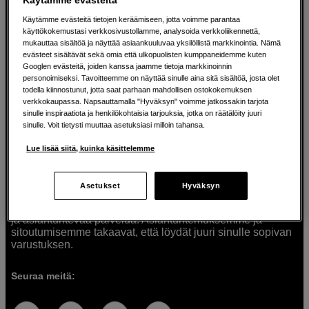
Käytämme evästeitä tietojen keräämiseen, jotta voimme parantaa
käyttökokemustasi verkkosivustollamme, analysoida verkkoliikennettä,
mukauttaa sisältöä ja näyttää asiaankuuluvaa yksilöllistä markkinointia. Nämä
Ratkaisuja luoville ihmisille jo vuodesta
evästeet sisältävät sekä omia että ulkopuolisten kumppaneidemme kuten
Googlen evästeitä, joiden kanssa jaamme tietoja markkinoinnin
1982
personoimiseksi. Tavoitteemme on näyttää sinulle aina sitä sisältöä, josta olet
todella kiinnostunut, jotta saat parhaan mahdollisen ostokokemuksen
verkkokaupassa. Napsauttamalla "Hyväksyn" voimme jatkossakin tarjota
Olemme Scandinavian Photolla jo yli 40 vuoden ajan
sinulle inspiraatiota ja henkilökohtaisia tarjouksia, jotka on räätälöity juuri
auttaneet luovia ihmisiä toteuttamaan visioitaan.
sinulle. Voit tietysti muuttaa asetuksiasi milloin tahansa.
Tarjoamme inspiraatiota, asiantuntemusta ja tuotteita
muun muassa valokuvauksen, äänen, videokuvauksen ja
Lue lisää siitä, kuinka käsittelemme
teknologian tarpeisiin. Palvelemme myös elokuvan,
musiikin ja taiteen harrastajia. Oikeilla työkaluilla ideat
muuttuvat todellisuudeksi. Autamme sinua valitsemaan
Asetukset
Hyväksyn
tuotteet, jotka vastaavat tarpeitasi. Tarjoamme
korkealaatuisten tuotteiden lisäksi myös henkilökohtaista
ja asiantuntevaa palvelua. Asiantuntemuksemme ja
sitoutumisemme takaavat, että löydät juuri sinulle sopivan
varustuksen.
Seuraa meitä: