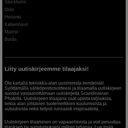
Stockholm
Oslo
Helsinki
København
Malmö
Borås
Liity uutiskirjeemme tilaajaksi!
Ole kartalla tekniikka-alan uusimmista trendeistä!
Syöttämällä sähköpostiosoitteesi ja tilaamalla uutiskirjeen
suostut vastaanottamaan uutiskirjeitä Scandinavian
Photolta. Uutiskirjeen tilaajana saat upeita tarjouksia,
tietoa alan johtavien tuotemerkkien kuulumisista ja
uutuuksista sekä tietysti runsaasti inspiraatiota.
Uutiskirjeen tilaaminen on vapaaehtoista ja voit peruuttaa
tilauksen tai suostumuksesi milloin tahansa. Lue lisää