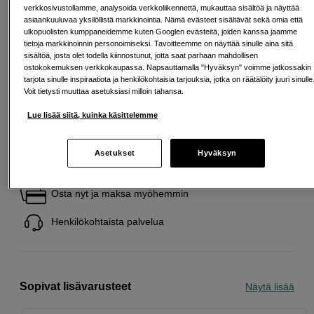
verkkosivustollamme, analysoida verkkoliikennettä, mukauttaa sisältöä ja näyttää
asiaankuuluvaa yksilöllistä markkinointia. Nämä evästeet sisältävät sekä omia että
ulkopuolisten kumppaneidemme kuten Googlen evästeitä, joiden kanssa jaamme
Back to Work
tietoja markkinoinnin personoimiseksi. Tavoitteemme on näyttää sinulle aina sitä
sisältöä, josta olet todella kiinnostunut, jotta saat parhaan mahdollisen
Tämä tuote kuuluu Back to Work -valikoimaamme
ostokokemuksen verkkokaupassa. Napsauttamalla "Hyväksyn" voimme jatkossakin
– huolella valittu luoviin työnkulkuihin.
tarjota sinulle inspiraatiota ja henkilökohtaisia tarjouksia, jotka on räätälöity juuri sinulle
Lue lisää
Voit tietysti muuttaa asetuksiasi milloin tahansa.
Lue lisää siitä, kuinka käsittelemme
Asetukset
Hyväksyn
Ilmainen toimitus yli 200 EUR ostoksille
Osta nyt ja maksa myöhemmin
Henkilökohtaista palvelua
Sopivat lisävarusteet
Näytä lisää