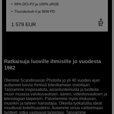
99% DCI-P3 ja 100% sRGB
Thunderbolt 4 ja 96W PD
1 579
EUR
Ratkaisuja luoville ihmisille jo vuodesta
1982
Olemme Scandinavian Photolla jo yli 40 vuoden ajan
auttaneet luovia ihmisiä toteuttamaan visioitaan.
Tarjoamme inspiraatiota, asiantuntemusta ja tuotteita
muun muassa valokuvauksen, äänen, videokuvauksen ja
teknologian tarpeisiin. Palvelemme myös elokuvan,
musiikin ja taiteen harrastajia. Oikeilla työkaluilla ideat
muuttuvat todellisuudeksi. Autamme sinua valitsemaan
tuotteet, jotka vastaavat tarpeitasi. Tarjoamme