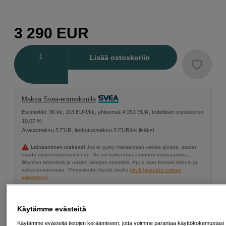
3 290
EUR
Määrä
Lisää ostoskoriin
Maksa Svea-erämaksulla
Esimerkki: 36 kk, 118 EUR/kk, yhteensä 4 253 EUR, todellinen vuosikorko
19,07 %
Avausmaksu 5 EUR, laskutusmaksu 0 EUR/kk lisäksi
Lainaaminen maksaa!
Jos et pysty maksamaan velkaa ajoissa, saatat
saada maksuhäiriömerkinnän. Se voi vaikeuttaa asunnon vuokraamista,
liittymien tekemistä ja uusien lainojen saamista. Apua saat kuntasi talous- ja
velkaneuvonnasta. Yhteystiedot löydät sivulta
kkv.fi (avautuu uuteen
välilehteen)
Energialuokka
Käytämme evästeitä
Tuotelehti
Käytämme evästeitä tietojen keräämiseen, jotta voimme parantaa käyttökokemustasi