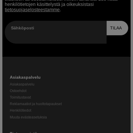
henkilötietojen käsittelystä ja oikeuksistasi
tietosuojaselosteestamme
.
Sähköposti
TILAA
Asiakaspalvelu
Asiakaspalvelu
Ostoehdot
Toimitustavat
Reklamaatiot ja huoltotapaukset
Henkilötiedot
Muuta evästeasetuksia