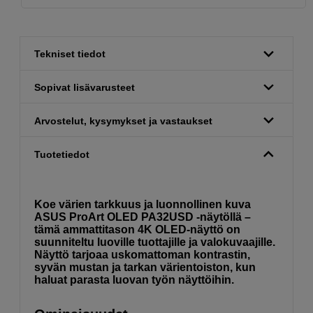
Tekniset tiedot
Sopivat lisävarusteet
Arvostelut, kysymykset ja vastaukset
Tuotetiedot
Koe värien tarkkuus ja luonnollinen kuva
ASUS ProArt OLED PA32USD -näytöllä –
tämä ammattitason 4K OLED-näyttö on
suunniteltu luoville tuottajille ja valokuvaajille.
Näyttö tarjoaa uskomattoman kontrastin,
syvän mustan ja tarkan värientoiston, kun
haluat parasta luovan työn näyttöihin.