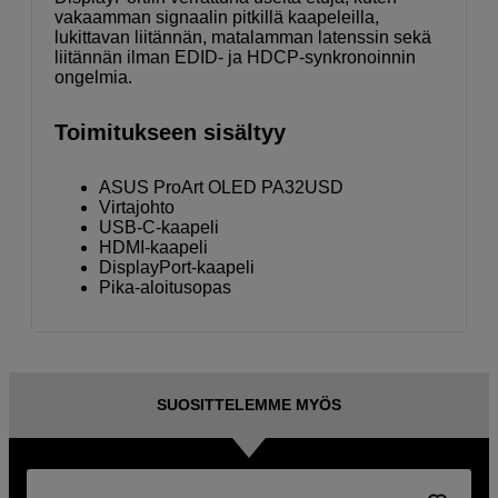
vakaamman signaalin pitkillä kaapeleilla,
lukittavan liitännän, matalamman latenssin sekä
liitännän ilman EDID- ja HDCP-synkronoinnin
ongelmia.
Toimitukseen sisältyy
ASUS ProArt OLED PA32USD
Virtajohto
USB-C-kaapeli
HDMI-kaapeli
DisplayPort-kaapeli
Pika-aloitusopas
SUOSITTELEMME MYÖS