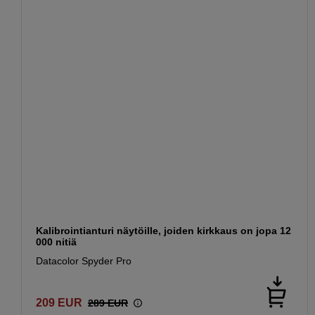
Kalibrointianturi näytöille, joiden kirkkaus on jopa 12
000 nitiä
Datacolor Spyder Pro
209
EUR
289
EUR