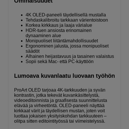
Ominaisuudet
4K OLED-paneeli täydellisellä mustalla
Tehdaskalibroitu tarkkaan värientoistoon
Korkea kirkkaus ja laaja värialue
HDR-tuen ansiosta erinomainen
dynaaminen alue
Monipuoliset liitäntämahdollisuudet
Ergonominen jalusta, jossa monipuoliset
säädöt
Alhainen heijastavuus ja tasainen valaistus
Sopii sekä Mac- että PC-käyttöön
Lumoava kuvanlaatu luovaan työhön
ProArt OLED tarjoaa 4K-tarkkuuden ja syvän
kontrastin, jotka tekevät kuvankäsittelystä,
videoeditoinnista ja graafisesta suunnittelusta
elävää ja virheetöntä. OLED-paneeli näyttää
kirkkaat värit ja täydellisen mustan, joten voit
luottaa jokaisen yksityiskohdan tarkkuuteen –
olitpa sitten editointityössä tai viimeistelyssä.