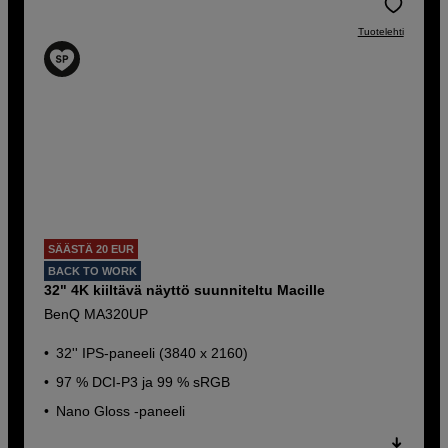
Tuotelehti
SÄÄSTÄ 20 EUR
BACK TO WORK
32" 4K kiiltävä näyttö suunniteltu Macille
BenQ MA320UP
32'' IPS-paneeli (3840 x 2160)
97 % DCI-P3 ja 99 % sRGB
Nano Gloss -paneeli