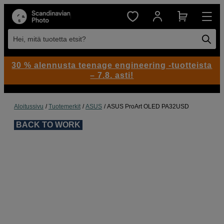
Hei, mitä tuotetta etsit?
30 % alennusta teenage engineering -tuotteista
– 7.8. asti!
Aloitussivu
Tuotemerkit
ASUS
ASUS ProArt OLED PA32USD
BACK TO WORK