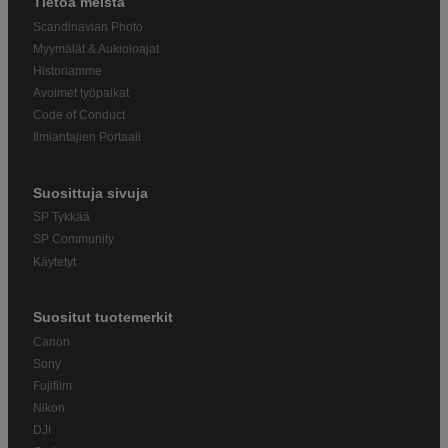
Tietoa meistä
Scandinavian Photo
Myymälät & Aukioloajat
Historiamme
Avoimet työpaikat
Code of Conduct
Ilmiantajien Portaali
Suosittuja sivuja
SP Tykkää
SP Community
Käytetyt
Suositut tuotemerkit
Canon
Sony
Fujifilm
Nikon
DJI