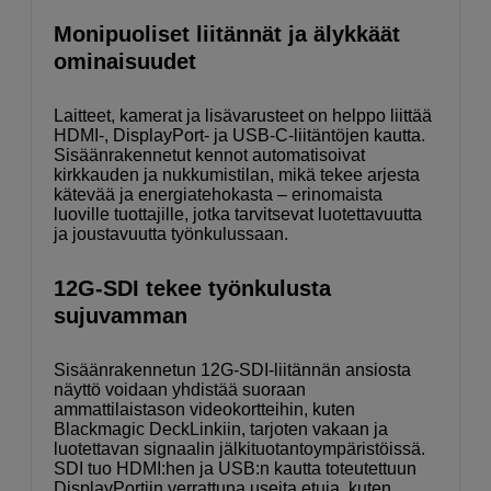
Monipuoliset liitännät ja älykkäät
ominaisuudet
Laitteet, kamerat ja lisävarusteet on helppo liittää
HDMI-, DisplayPort- ja USB-C-liitäntöjen kautta.
Sisäänrakennetut kennot automatisoivat
kirkkauden ja nukkumistilan, mikä tekee arjesta
kätevää ja energiatehokasta – erinomaista
luoville tuottajille, jotka tarvitsevat luotettavuutta
ja joustavuutta työnkulussaan.
12G-SDI tekee työnkulusta
sujuvamman
Sisäänrakennetun 12G-SDI-liitännän ansiosta
näyttö voidaan yhdistää suoraan
ammattilaistason videokortteihin, kuten
Blackmagic DeckLinkiin, tarjoten vakaan ja
luotettavan signaalin jälkituotantoympäristöissä.
SDI tuo HDMI:hen ja USB:n kautta toteutettuun
DisplayPortiin verrattuna useita etuja, kuten