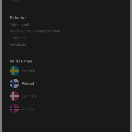
Godox
Palvelut
Yritysmyynti
Vaihtokaupat ja käytetyt tuotteet
Lahjakortti
Kuvataide
Valitse maa
Sweden
Finland
Denmark
Norway