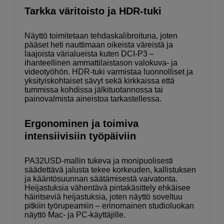
Tarkka väritoisto ja HDR-tuki
Näyttö toimitetaan tehdaskalibroituna, joten
pääset heti nauttimaan oikeista väreistä ja
laajoista värialueista kuten DCI-P3 –
ihanteellinen ammattilaistason valokuva- ja
videotyöhön. HDR-tuki varmistaa luonnolliset ja
yksityiskohtaiset sävyt sekä kirkkaissa että
tummissa kohdissa jälkituotannossa tai
painovalmista aineistoa tarkastellessa.
Ergonominen ja toimiva
intensiivisiin työpäiviin
PA32USD-mallin tukeva ja monipuolisesti
säädettävä jalusta tekee korkeuden, kallistuksen
ja kääntösuunnan säätämisestä vaivatonta.
Heijastuksia vähentävä pintakäsittely ehkäisee
häiritseviä heijastuksia, joten näyttö soveltuu
pitkiin työrupeamiin – erinomainen studioluokan
näyttö Mac- ja PC-käyttäjille.