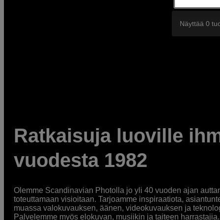
Näyttää 0 tuo
Ratkaisuja luoville ihm
vuodesta 1982
Olemme Scandinavian Photolla jo yli 40 vuoden ajan auttan
toteuttamaan visioitaan. Tarjoamme inspiraatiota, asiantunt
muassa valokuvauksen, äänen, videokuvauksen ja teknologi
Palvelemme myös elokuvan, musiikin ja taiteen harrastajia. O