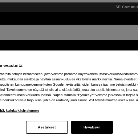
SP Commun
Tuotemerkit
Tietopankki
Inspiroidu
Tapahtumat
 evästeitä
 % alennusta teenage engineering -tuotteista – 7.8. as
steitä tietojen keräämiseen, jotta voimme parantaa käyttökokemustasi verkkosivustollamm
että, mukauttaa sisältöä ja näyttää asiaankuuluvaa yksilöllistä markkinointia. Nämä evästeet 
kopuolisten kumppaneidemme kuten Googlen evästeitä, joiden kanssa jaamme tietoja markkin
si. Tavoitteemme on näyttää sinulle aina sitä sisältöä, josta olet todella kiinnostunut, jotta s
ostokokemuksen verkkokaupassa. Napsauttamalla "Hyväksyn" voimme jatkossakin tarjota si
ja henkilökohtaisia tarjouksia, jotka on räätälöity juuri sinulle. Voit tietysti muuttaa asetuksiasi 
iitä, kuinka käsittelemme
ot, valaistuspaketit, videovalot, softboxit, LCD-monitorit, nappi
Asetukset
Hyväksyn
eeleista ammattimaisiin valoihin.