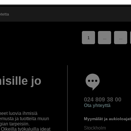
tetta
1
...
...
isille jo
024 809 38 00
Ota yhteyttä
eet luovia ihmisiä
emusta ja tuotteita muun
Myymälät ja aukioloajat
an tarpeisiin.
Stockholm
ikeilla työkaluilla ideat