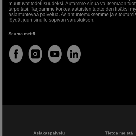
muuttuvat todellisuudeksi. Autamme sinua valitsemaan tuott
tarpeitasi. Tarjoamme korkealaatuisten tuotteiden lisäksi m
asiantuntevaa palvelua. Asiantuntemuksemme ja sitoutumi
löydät juuri sinulle sopivan varustuksen.
Seuraa meitä:
Asiakaspalvelu
Tietoa meistä