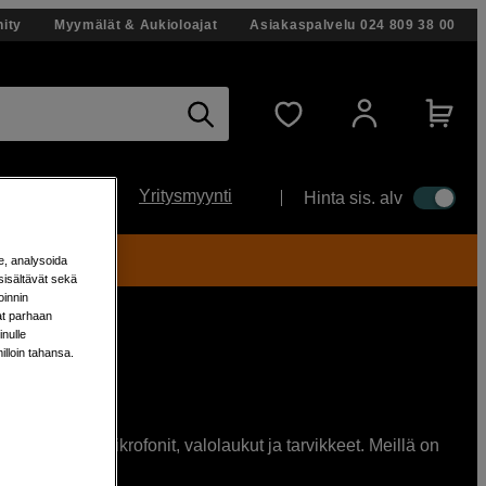
ity
Myymälät & Aukioloajat
Asiakaspalvelu
024 809 38 00
Yritysmyynti
Hinta sis. alv
ti!
e, analysoida
sisältävät sekä
oinnin
aat parhaan
nulle
milloin tahansa.
mikrofonit, mikrofonit, valolaukut ja tarvikkeet. Meillä on