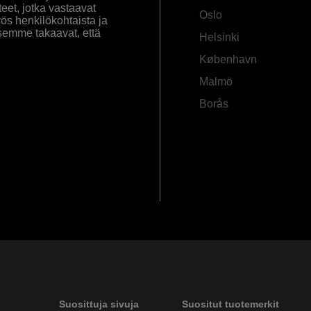
eet, jotka vastaavat
Oslo
yös henkilökohtaista ja
semme takaavat, että
Helsinki
København
Malmö
Borås
Suosittuja sivuja
Suositut tuotemerkit