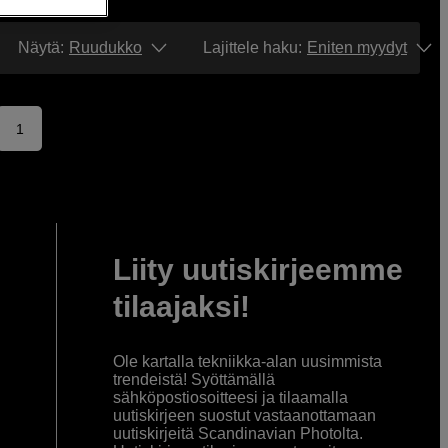
Näytä:
Ruudukko
Lajittele haku
:
Eniten myydyt
1
Liity uutiskirjeemme
tilaajaksi!
Ole kartalla tekniikka-alan uusimmista
trendeistä! Syöttämällä
sähköpostiosoitteesi ja tilaamalla
uutiskirjeen suostut vastaanottamaan
uutiskirjeitä Scandinavian Photolta.