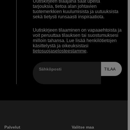
Uutiskirjeen tilaajana saat upeita
tarjouksia, tietoa alan johtavien
tuotemerkkien kuulumisista ja uutuuksista
sekä tietysti runsaasti inspiraatiota.
Uutiskirjeen tilaaminen on vapaaehtoista ja
voit peruuttaa tilauksen tai suostumuksesi
milloin tahansa. Lue lisää henkilötietojen
käsittelystä ja oikeuksistasi
tietosuojaselosteestamme
.
Sähköposti
TILAA
Palvelut
Valitse maa