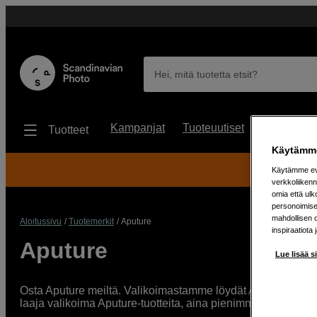
Hei, mitä tuotetta etsit?
Kampanjat
Tuoteuutiset
Käytetyt
Tuotteet
Käytämme
30
Käytämme evä
verkkoliikenn
omia että ul
personoimisek
mahdollisen 
Aloitussivu
Tuotemerkit
Aputure
inspiraatiota 
Aputure
Lue lisää s
Osta Aputure meiltä. Valikoimastamme löydät Aputuren LED-val
laaja valikoima Aputure-tuotteita, aina pienimmistä led-pan