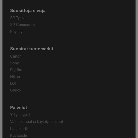
Suosittuja sivuja
SP Tykkää
SP Community
Käytetyt
Suositut tuotemerkit
Canon
Sony
Fujifilm
Nikon
DJI
Godox
Palvelut
Yritysmyynti
Vaihtokaupat ja käytetyt tuotteet
Lahjakortti
Kuvataide