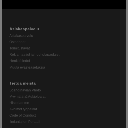
Asiakaspalvelu
Asiakaspalvelu
Ostoehdot
Toimitustavat
Reklamaatiot ja huoltotapaukset
Henkilötiedot
Muuta evästeasetuksia
Tietoa meistä
Scandinavian Photo
Myymälät & Aukioloajat
Historiamme
Avoimet työpaikat
Code of Conduct
Ilmiantajien Portaali