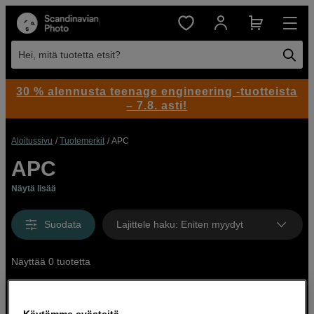
Hei, mitä tuotetta etsit?
30 % alennusta teenage engineering -tuotteista
– 7.8. asti!
Aloitussivu
Tuotemerkit
APC
APC
Näytä lisää
Suodata
Lajittele haku
:
Eniten myydyt
Näyttää 0 tuotetta
Käytämme evästeitä