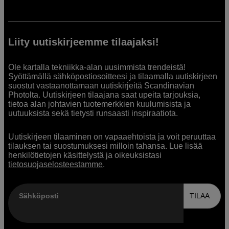
Liity uutiskirjeemme tilaajaksi!
Ole kartalla tekniikka-alan uusimmista trendeistä!
Syöttämällä sähköpostiosoitteesi ja tilaamalla uutiskirjeen
suostut vastaanottamaan uutiskirjeitä Scandinavian
Photolta. Uutiskirjeen tilaajana saat upeita tarjouksia,
tietoa alan johtavien tuotemerkkien kuulumisista ja
uutuuksista sekä tietysti runsaasti inspiraatiota.
Uutiskirjeen tilaaminen on vapaaehtoista ja voit peruuttaa
tilauksen tai suostumuksesi milloin tahansa. Lue lisää
henkilötietojen käsittelystä ja oikeuksistasi
tietosuojaselosteestamme
.
Sähköposti
TILAA