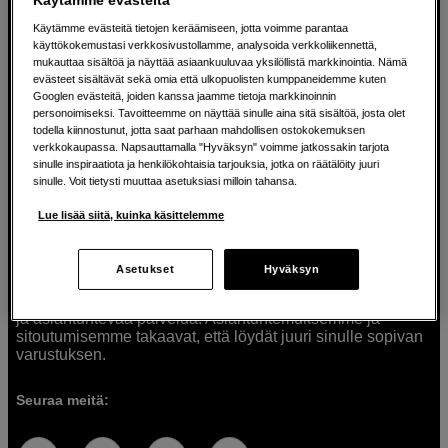
Käytämme evästeitä tietojen keräämiseen, jotta voimme parantaa
käyttökokemustasi verkkosivustollamme, analysoida verkkoliikennettä,
mukauttaa sisältöä ja näyttää asiaankuuluvaa yksilöllistä markkinointia. Nämä
Ratkaisuja luoville ihmisille jo vuodesta
evästeet sisältävät sekä omia että ulkopuolisten kumppaneidemme kuten
Googlen evästeitä, joiden kanssa jaamme tietoja markkinoinnin
1982
personoimiseksi. Tavoitteemme on näyttää sinulle aina sitä sisältöä, josta olet
todella kiinnostunut, jotta saat parhaan mahdollisen ostokokemuksen
verkkokaupassa. Napsauttamalla "Hyväksyn" voimme jatkossakin tarjota
Olemme Scandinavian Photolla jo yli 40 vuoden ajan
sinulle inspiraatiota ja henkilökohtaisia tarjouksia, jotka on räätälöity juuri
auttaneet luovia ihmisiä toteuttamaan visioitaan.
sinulle. Voit tietysti muuttaa asetuksiasi milloin tahansa.
Tarjoamme inspiraatiota, asiantuntemusta ja tuotteita
muun muassa valokuvauksen, äänen, videokuvauksen ja
Lue lisää siitä, kuinka käsittelemme
teknologian tarpeisiin. Palvelemme myös elokuvan,
musiikin ja taiteen harrastajia. Oikeilla työkaluilla ideat
muuttuvat todellisuudeksi. Autamme sinua valitsemaan
Asetukset
Hyväksyn
tuotteet, jotka vastaavat tarpeitasi. Tarjoamme
korkealaatuisten tuotteiden lisäksi myös henkilökohtaista
ja asiantuntevaa palvelua. Asiantuntemuksemme ja
sitoutumisemme takaavat, että löydät juuri sinulle sopivan
varustuksen.
Seuraa meitä: