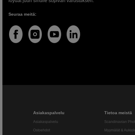
löydät juuri sinulle sopivan varustuksen.
Seuraa meitä:
Asiakaspalvelu
Tietoa meistä
Asiakaspalvelu
Scandinavian Pho
Ostoehdot
Myymälät & Aukiol