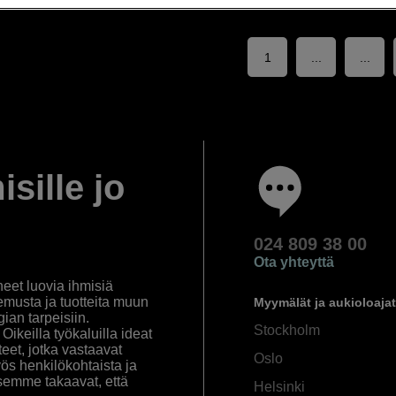
1
...
...
isille jo
024 809 38 00
Ota yhteyttä
eet luovia ihmisiä
emusta ja tuotteita muun
Myymälät ja aukioloajat
an tarpeisiin.
Stockholm
ikeilla työkaluilla ideat
eet, jotka vastaavat
Oslo
yös henkilökohtaista ja
semme takaavat, että
Helsinki