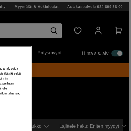
ity
Myymälät & Aukioloajat
Asiakaspalvelu
024 809 38 00
Yritysmyynti
Hinta sis. alv
e, analysoida
ti!
sisältävät sekä
oinnin
aat parhaan
nulle
milloin tahansa.
Näytä:
Ruudukko
Lajittele haku
:
Eniten myydyt