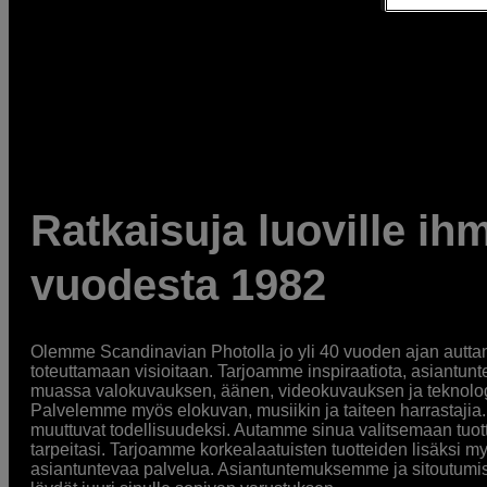
Ratkaisuja luoville ihm
vuodesta 1982
Olemme Scandinavian Photolla jo yli 40 vuoden ajan auttan
toteuttamaan visioitaan. Tarjoamme inspiraatiota, asiantunt
muassa valokuvauksen, äänen, videokuvauksen ja teknologi
Palvelemme myös elokuvan, musiikin ja taiteen harrastajia. O
muuttuvat todellisuudeksi. Autamme sinua valitsemaan tuott
tarpeitasi. Tarjoamme korkealaatuisten tuotteiden lisäksi m
asiantuntevaa palvelua. Asiantuntemuksemme ja sitoutumi