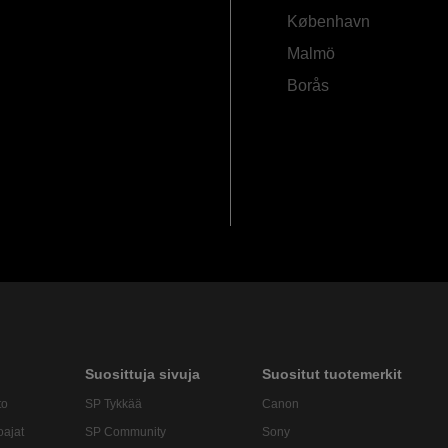
København
Malmö
Borås
Suosittuja sivuja
Suositut tuotemerkit
to
SP Tykkää
Canon
oajat
SP Community
Sony