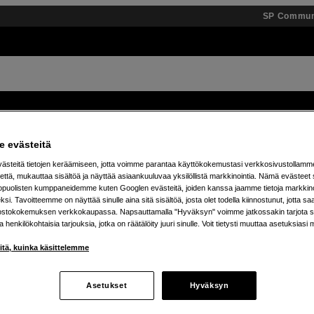
SP Commun
Tuotemerkit
Tietopankki
Inspiroidu
Tapahtumat
 evästeitä
steitä tietojen keräämiseen, jotta voimme parantaa käyttökokemustasi verkkosivustollamm
 % alennusta teenage engineering -tuotteista – 7.8. as
että, mukauttaa sisältöä ja näyttää asiaankuuluvaa yksilöllistä markkinointia. Nämä evästeet 
kopuolisten kumppaneidemme kuten Googlen evästeitä, joiden kanssa jaamme tietoja markkin
si. Tavoitteemme on näyttää sinulle aina sitä sisältöä, josta olet todella kiinnostunut, jotta s
ostokokemuksen verkkokaupassa. Napsauttamalla "Hyväksyn" voimme jatkossakin tarjota si
ja henkilökohtaisia tarjouksia, jotka on räätälöity juuri sinulle. Voit tietysti muuttaa asetuksiasi 
iitä, kuinka käsittelemme
Asetukset
Hyväksyn
tetta