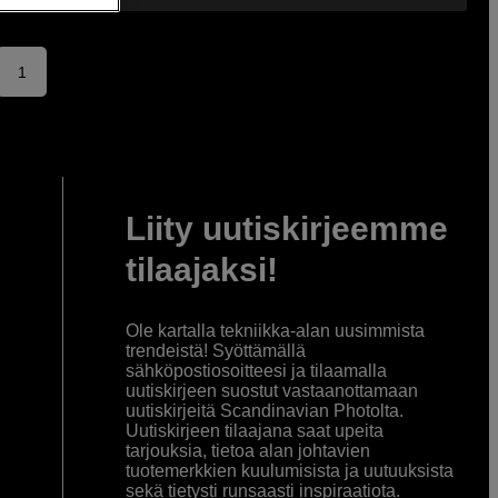
1
Liity uutiskirjeemme
tilaajaksi!
Ole kartalla tekniikka-alan uusimmista
trendeistä! Syöttämällä
sähköpostiosoitteesi ja tilaamalla
uutiskirjeen suostut vastaanottamaan
uutiskirjeitä Scandinavian Photolta.
Uutiskirjeen tilaajana saat upeita
tarjouksia, tietoa alan johtavien
tuotemerkkien kuulumisista ja uutuuksista
sekä tietysti runsaasti inspiraatiota.