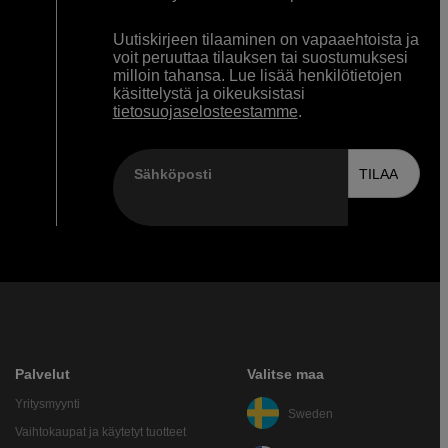
Uutiskirjeen tilaaminen on vapaaehtoista ja
voit peruuttaa tilauksen tai suostumuksesi
milloin tahansa. Lue lisää henkilötietojen
käsittelystä ja oikeuksistasi
tietosuojaselosteestamme
.
Sähköposti
TILAA
Palvelut
Valitse maa
Yritysmyynti
Sweden
Vaihtokaupat ja käytetyt tuotteet