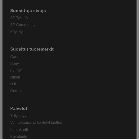
Suosittuja sivuja
SP Tykkää
SP Community
Käytetyt
Suositut tuotemerkit
Canon
Sony
Fujifilm
Nikon
DJI
Godox
Palvelut
Yritysmyynti
Vaihtokaupat ja käytetyt tuotteet
Lahjakortti
Kuvataide