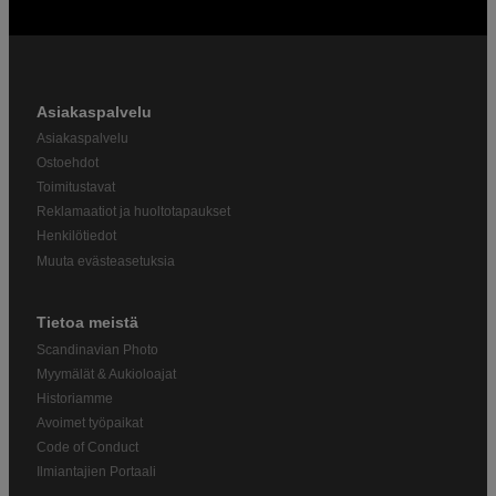
Asiakaspalvelu
Asiakaspalvelu
Ostoehdot
Toimitustavat
Reklamaatiot ja huoltotapaukset
Henkilötiedot
Muuta evästeasetuksia
Tietoa meistä
Scandinavian Photo
Myymälät & Aukioloajat
Historiamme
Avoimet työpaikat
Code of Conduct
Ilmiantajien Portaali