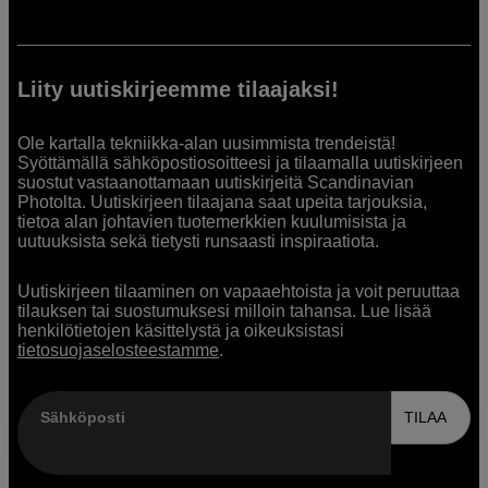
Liity uutiskirjeemme tilaajaksi!
Ole kartalla tekniikka-alan uusimmista trendeistä!
Syöttämällä sähköpostiosoitteesi ja tilaamalla uutiskirjeen
suostut vastaanottamaan uutiskirjeitä Scandinavian
Photolta. Uutiskirjeen tilaajana saat upeita tarjouksia,
tietoa alan johtavien tuotemerkkien kuulumisista ja
uutuuksista sekä tietysti runsaasti inspiraatiota.
Uutiskirjeen tilaaminen on vapaaehtoista ja voit peruuttaa
tilauksen tai suostumuksesi milloin tahansa. Lue lisää
henkilötietojen käsittelystä ja oikeuksistasi
tietosuojaselosteestamme
.
Sähköposti
TILAA