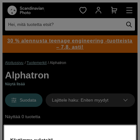
Hei, mitä tuotetta etsit?
30 % alennusta teenage engineering -tuotteista
– 7.8. asti!
Aloitussivu
Tuotemerkit
Alphatron
Alphatron
Näytä lisää
Suodata
Lajittele haku
:
Eniten myydyt
Näyttää 0 tuotetta
Käytämme evästeitä