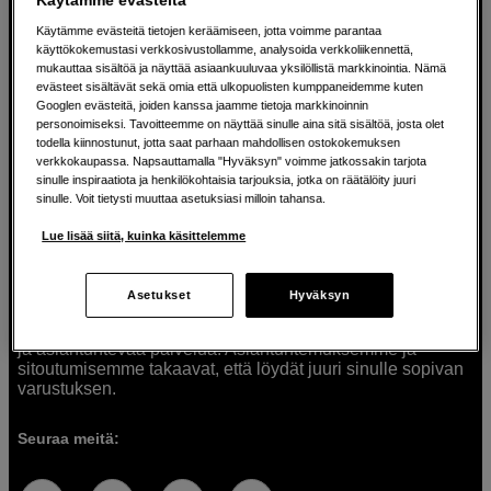
Käytämme evästeitä tietojen keräämiseen, jotta voimme parantaa
käyttökokemustasi verkkosivustollamme, analysoida verkkoliikennettä,
mukauttaa sisältöä ja näyttää asiaankuuluvaa yksilöllistä markkinointia. Nämä
Ratkaisuja luoville ihmisille jo vuodesta
evästeet sisältävät sekä omia että ulkopuolisten kumppaneidemme kuten
Googlen evästeitä, joiden kanssa jaamme tietoja markkinoinnin
1982
personoimiseksi. Tavoitteemme on näyttää sinulle aina sitä sisältöä, josta olet
todella kiinnostunut, jotta saat parhaan mahdollisen ostokokemuksen
verkkokaupassa. Napsauttamalla "Hyväksyn" voimme jatkossakin tarjota
Olemme Scandinavian Photolla jo yli 40 vuoden ajan
sinulle inspiraatiota ja henkilökohtaisia tarjouksia, jotka on räätälöity juuri
auttaneet luovia ihmisiä toteuttamaan visioitaan.
sinulle. Voit tietysti muuttaa asetuksiasi milloin tahansa.
Tarjoamme inspiraatiota, asiantuntemusta ja tuotteita
muun muassa valokuvauksen, äänen, videokuvauksen ja
Lue lisää siitä, kuinka käsittelemme
teknologian tarpeisiin. Palvelemme myös elokuvan,
musiikin ja taiteen harrastajia. Oikeilla työkaluilla ideat
muuttuvat todellisuudeksi. Autamme sinua valitsemaan
Asetukset
Hyväksyn
tuotteet, jotka vastaavat tarpeitasi. Tarjoamme
korkealaatuisten tuotteiden lisäksi myös henkilökohtaista
ja asiantuntevaa palvelua. Asiantuntemuksemme ja
sitoutumisemme takaavat, että löydät juuri sinulle sopivan
varustuksen.
Seuraa meitä: