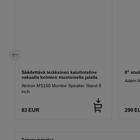
Säädettävä teräksinen kaiutinteline
8" stud
vakaalla kolmion muotoisella jalalla
Adam Au
Alctron MS150 Monitor Speaker Stand 8
inch
83
EUR
299
E
Tekniset tiedot