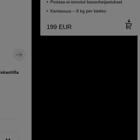
Poistaa ei-toivotut bassoheijastukset
Kantavuus – 8 kg per kiekko
199
EUR
skantilla
5" studiokaiutin nauhadiskantilla
Adam Audio T5V
179
EUR