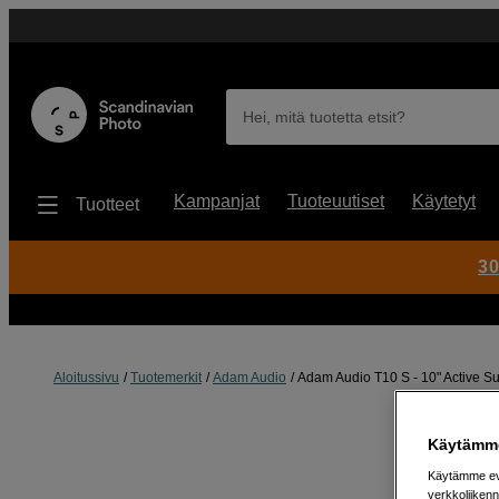
Hei, mitä tuotetta etsit?
Kampanjat
Tuoteuutiset
Käytetyt
Tuotteet
30
Aloitussivu
Tuotemerkit
Adam Audio
Adam Audio T10 S - 10" Active S
Käytämme
Käytämme evä
verkkoliikenn