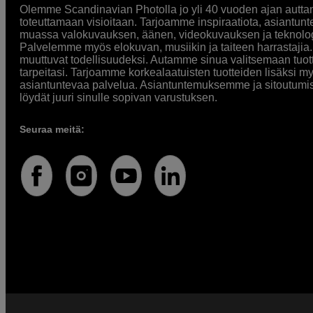
Olemme Scandinavian Photolla jo yli 40 vuoden ajan auttan
toteuttamaan visioitaan. Tarjoamme inspiraatiota, asiantunt
muassa valokuvauksen, äänen, videokuvauksen ja teknologi
Palvelemme myös elokuvan, musiikin ja taiteen harrastajia. O
muuttuvat todellisuudeksi. Autamme sinua valitsemaan tuott
tarpeitasi. Tarjoamme korkealaatuisten tuotteiden lisäksi m
asiantuntevaa palvelua. Asiantuntemuksemme ja sitoutumi
löydät juuri sinulle sopivan varustuksen.
Seuraa meitä: