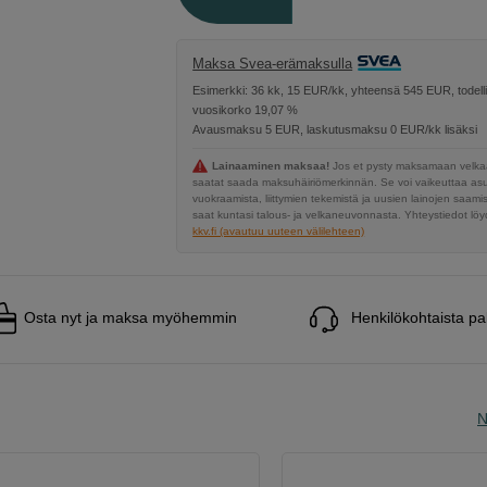
Maksa Svea-erämaksulla
Esimerkki: 36 kk, 15 EUR/kk, yhteensä 545 EUR, todell
vuosikorko 19,07 %
Avausmaksu 5 EUR, laskutusmaksu 0 EUR/kk lisäksi
Lainaaminen maksaa!
Jos et pysty maksamaan velkaa
saatat saada maksuhäiriömerkinnän. Se voi vaikeuttaa a
vuokraamista, liittymien tekemistä ja uusien lainojen saami
saat kuntasi talous- ja velkaneuvonnasta. Yhteystiedot löyd
kkv.fi (avautuu uuteen välilehteen)
Osta nyt ja maksa myöhemmin
Henkilökohtaista pa
N