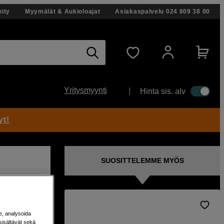
ity
Myymälät & Aukioloajat
Asiakaspalvelu
024 809 38 00
Yritysmyynti
Hinta sis. alv
yt!
SUOSITTELEMME MYÖS
e, analysoida
am
sisältävät sekä