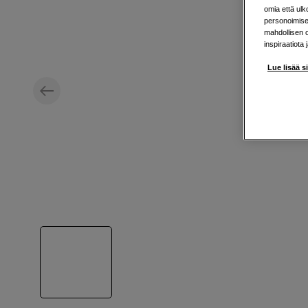
omia että ul
personoimisek
mahdollisen 
inspiraatiota 
Lue lisää s