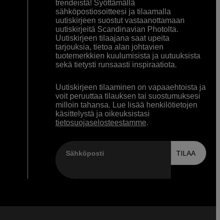
trendeistä! Syöttämällä
sähköpostiosoitteesi ja tilaamalla
uutiskirjeen suostut vastaanottamaan
uutiskirjeitä Scandinavian Photolta.
Uutiskirjeen tilaajana saat upeita
tarjouksia, tietoa alan johtavien
tuotemerkkien kuulumisista ja uutuuksista
sekä tietysti runsaasti inspiraatiota.
Uutiskirjeen tilaaminen on vapaaehtoista ja
voit peruuttaa tilauksen tai suostumuksesi
milloin tahansa. Lue lisää henkilötietojen
käsittelystä ja oikeuksistasi
tietosuojaselosteestamme
.
Sähköposti
TILAA