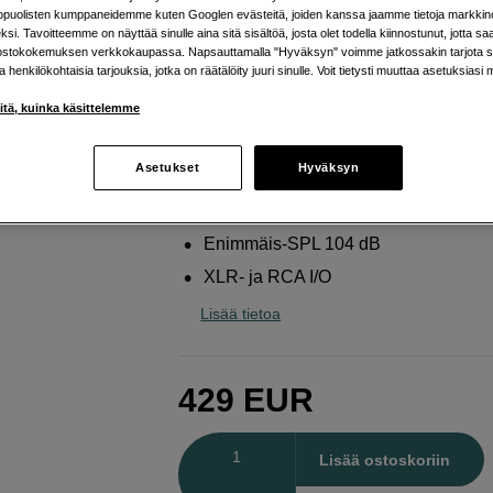
Audio T-sarjalle
kopuolisten kumppaneidemme kuten Googlen evästeitä, joiden kanssa jaamme tietoja markkin
si. Tavoitteemme on näyttää sinulle aina sitä sisältöä, josta olet todella kiinnostunut, jotta s
Adam Audio
T10 S - 10" Active Subwoofer
ostokokemuksen verkkokaupassa. Napsauttamalla "Hyväksyn" voimme jatkossakin tarjota si
ja henkilökohtaisia tarjouksia, jotka on räätälöity juuri sinulle. Voit tietysti muuttaa asetuksiasi 
iitä, kuinka käsittelemme
Verkkokauppa
:
Varastossa
Helsingin myymälä
:
Varastotilanne
Asetukset
Hyväksyn
130 W:n subwooferi
Enimmäis-SPL 104 dB
XLR- ja RCA I/O
Lisää tietoa
429
EUR
Määrä
Lisää ostoskoriin