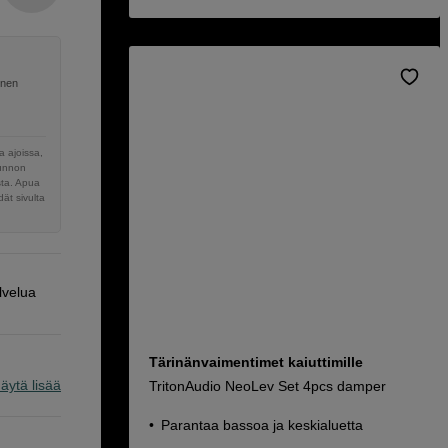
inen
 ajoissa,
sunnon
sta. Apua
ät sivulta
lvelua
Tärinänvaimentimet kaiuttimille
äytä lisää
TritonAudio NeoLev Set 4pcs damper
Parantaa bassoa ja keskialuetta