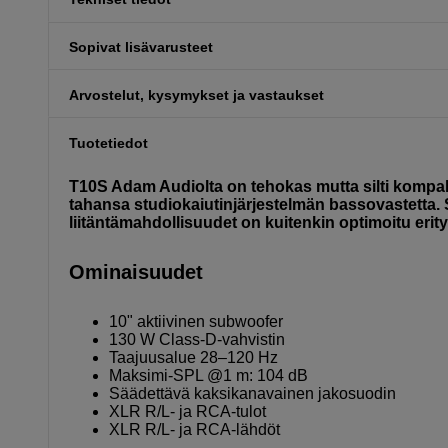
Sopivat lisävarusteet
Arvostelut, kysymykset ja vastaukset
Tuotetiedot
T10S Adam Audiolta on tehokas mutta silti kompak
tahansa studiokaiutinjärjestelmän bassovastetta.
liitäntämahdollisuudet on kuitenkin optimoitu eri
Ominaisuudet
10" aktiivinen subwoofer
130 W Class-D-vahvistin
Taajuusalue 28–120 Hz
Maksimi-SPL @1 m: 104 dB
Säädettävä kaksikanavainen jakosuodin
XLR R/L- ja RCA-tulot
XLR R/L- ja RCA-lähdöt