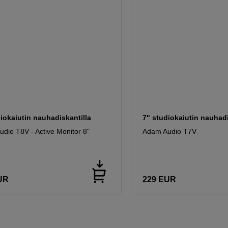
iokaiutin nauhadiskantilla
7" studiokaiutin nauhadi
dio T8V - Active Monitor 8"
Adam Audio T7V
UR
229
EUR