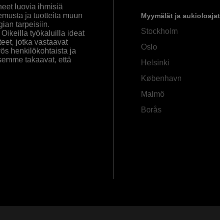
eet luovia ihmisiä
emusta ja tuotteita muun
Myymälät ja aukioloajat
an tarpeisiin.
Stockholm
ikeilla työkaluilla ideat
eet, jotka vastaavat
Oslo
yös henkilökohtaista ja
semme takaavat, että
Helsinki
København
Malmö
Borås