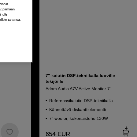
oinnin
aat parhaan
nulle
milloin tahansa.
7" kaiutin DSP-tekniikalla luoville
tekijöille
Adam Audio A7V Active Monitor 7"
Referenssikaiutin DSP-tekniikalla
Kännettävä diskanttielementti
7" woofer, kokonaisteho 130W
654
EUR