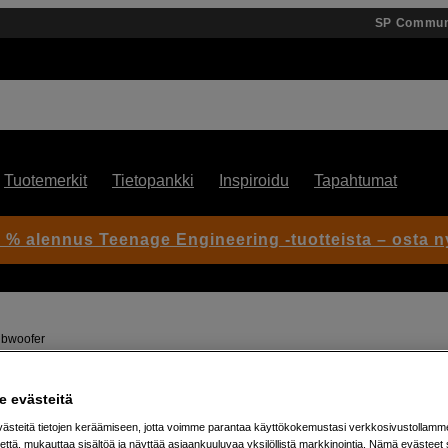
SP Commun
Tuotemerkit
Tietopankki
Inspiroidu
Tapahtumat
 % alennus Teenage Engineering -tuotteista – osta n
ubwoofer
 evästeitä
Artikkeli: 1053191
steitä tietojen keräämiseen, jotta voimme parantaa käyttökokemustasi verkkosivustollamm
10” subwoofer, optimoitu Ad
että, mukauttaa sisältöä ja näyttää asiaankuuluvaa yksilöllistä markkinointia. Nämä evästeet 