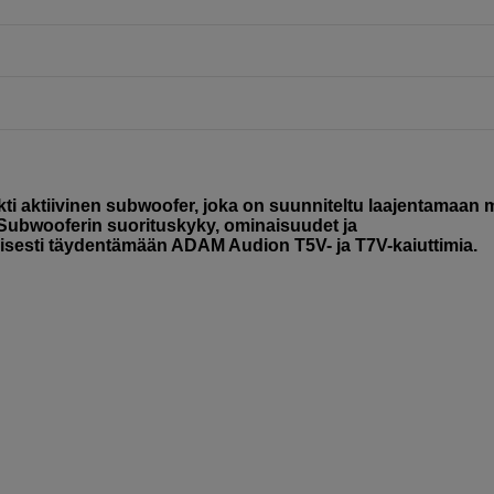
ti aktiivinen subwoofer, joka on suunniteltu laajentamaan 
 Subwooferin suorituskyky, ominaisuudet ja
tyisesti täydentämään ADAM Audion T5V- ja T7V-kaiuttimia.