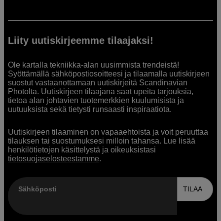
Liity uutiskirjeemme tilaajaksi!
Ole kartalla tekniikka-alan uusimmista trendeistä!
Syöttämällä sähköpostiosoitteesi ja tilaamalla uutiskirjeen
suostut vastaanottamaan uutiskirjeitä Scandinavian
Photolta. Uutiskirjeen tilaajana saat upeita tarjouksia,
tietoa alan johtavien tuotemerkkien kuulumisista ja
uutuuksista sekä tietysti runsaasti inspiraatiota.
Uutiskirjeen tilaaminen on vapaaehtoista ja voit peruuttaa
tilauksen tai suostumuksesi milloin tahansa. Lue lisää
henkilötietojen käsittelystä ja oikeuksistasi
tietosuojaselosteestamme
.
Sähköposti
TILAA