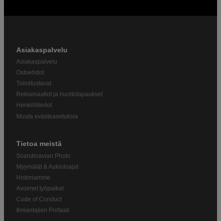
Asiakaspalvelu
Asiakaspalvelu
Ostoehdot
Toimitustavat
Reklamaatiot ja huoltotapaukset
Henkilötiedot
Muuta evästeasetuksia
Tietoa meistä
Scandinavian Photo
Myymälät & Aukioloajat
Historiamme
Avoimet työpaikat
Code of Conduct
Ilmiantajien Portaali