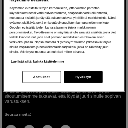
Käytämme evästeitä tietojen keräämiseen, jotta voimme parantaa
käyttökokemustasi verkkosivustollamme, analysoida verkkoliikennettä,
mukauttaa sisältöä ja näyttää asiaankuuluvaa yksilöllistä markkinointia. Nämä
Ratkaisuja luoville ihmisille jo vuodesta
evästeet sisältävät sekä omia että ulkopuolisten kumppaneidemme kuten
Googlen evästeitä, joiden kanssa jaamme tietoja markkinoinnin
1982
personoimiseksi. Tavoitteemme on näyttää sinulle aina sitä sisältöä, josta olet
todella kiinnostunut, jotta saat parhaan mahdollisen ostokokemuksen
verkkokaupassa. Napsauttamalla "Hyväksyn" voimme jatkossakin tarjota
Olemme Scandinavian Photolla jo yli 40 vuoden ajan
sinulle inspiraatiota ja henkilökohtaisia tarjouksia, jotka on räätälöity juuri
auttaneet luovia ihmisiä toteuttamaan visioitaan.
sinulle. Voit tietysti muuttaa asetuksiasi milloin tahansa.
Tarjoamme inspiraatiota, asiantuntemusta ja tuotteita
muun muassa valokuvauksen, äänen, videokuvauksen ja
Lue lisää siitä, kuinka käsittelemme
teknologian tarpeisiin. Palvelemme myös elokuvan,
musiikin ja taiteen harrastajia. Oikeilla työkaluilla ideat
muuttuvat todellisuudeksi. Autamme sinua valitsemaan
Asetukset
Hyväksyn
tuotteet, jotka vastaavat tarpeitasi. Tarjoamme
korkealaatuisten tuotteiden lisäksi myös henkilökohtaista
ja asiantuntevaa palvelua. Asiantuntemuksemme ja
sitoutumisemme takaavat, että löydät juuri sinulle sopivan
varustuksen.
Seuraa meitä: