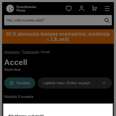
Hei, mitä tuotetta etsit?
30 % alennusta teenage engineering -tuotteista
– 7.8. asti!
Aloitussivu
Tuotemerkit
Accell
Accell
Näytä lisää
Suodata
Lajittele haku
:
Eniten myydyt
Näyttää 0 tuotetta
Käytämme evästeitä