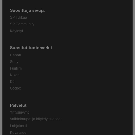
Suosittuja sivuja
SP Tykkää
SP Community
Käytetyt
Suositut tuotemerkit
Canon
Sony
Fujifilm
Nikon
DJI
Godox
Palvelut
Yritysmyynti
Vaihtokaupat ja käytetyt tuotteet
Lahjakortti
Kuvataide