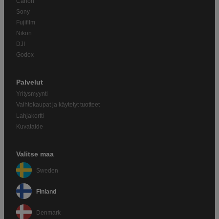
Canon
Sony
Fujifilm
Nikon
DJI
Godox
Palvelut
Yritysmyynti
Vaihtokaupat ja käytetyt tuotteet
Lahjakortti
Kuvataide
Valitse maa
Sweden
Finland
Denmark