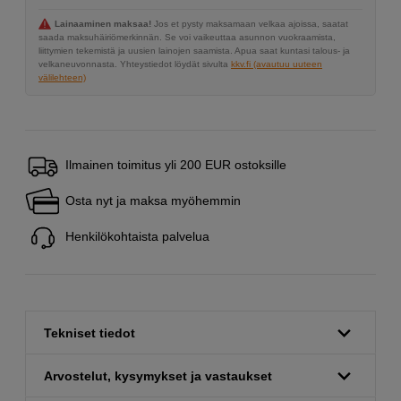
Lainaaminen maksaa!
Jos et pysty maksamaan velkaa ajoissa, saatat
saada maksuhäiriömerkinnän. Se voi vaikeuttaa asunnon vuokraamista,
liittymien tekemistä ja uusien lainojen saamista. Apua saat kuntasi talous- ja
velkaneuvonnasta. Yhteystiedot löydät sivulta
kkv.fi (avautuu uuteen
välilehteen)
Ilmainen toimitus yli 200 EUR ostoksille
Osta nyt ja maksa myöhemmin
Henkilökohtaista palvelua
Tekniset tiedot
Arvostelut, kysymykset ja vastaukset