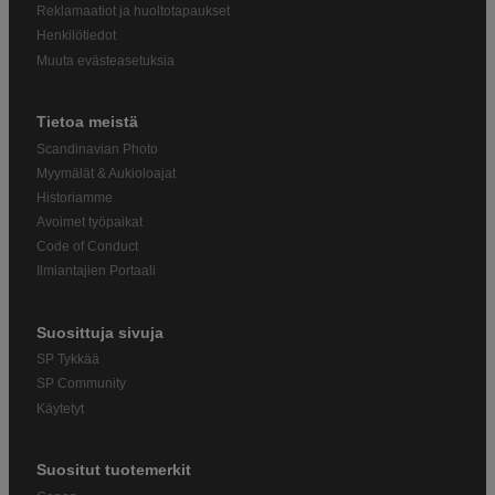
Reklamaatiot ja huoltotapaukset
Henkilötiedot
Muuta evästeasetuksia
Tietoa meistä
Scandinavian Photo
Myymälät & Aukioloajat
Historiamme
Avoimet työpaikat
Code of Conduct
Ilmiantajien Portaali
Suosittuja sivuja
SP Tykkää
SP Community
Käytetyt
Suositut tuotemerkit