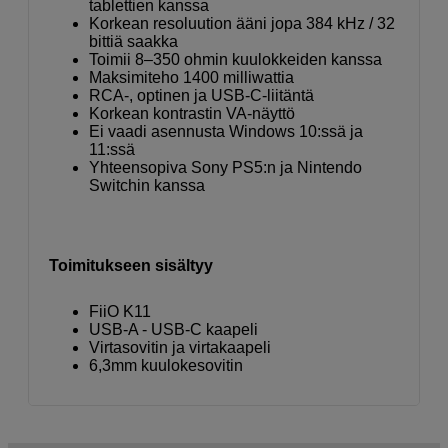
tablettien kanssa
Korkean resoluution ääni jopa 384 kHz / 32
bittiä saakka
Toimii 8–350 ohmin kuulokkeiden kanssa
Maksimiteho 1400 milliwattia
RCA-, optinen ja USB-C-liitäntä
Korkean kontrastin VA-näyttö
Ei vaadi asennusta Windows 10:ssä ja
11:ssä
Yhteensopiva Sony PS5:n ja Nintendo
Switchin kanssa
Toimitukseen sisältyy
FiiO K11
USB-A - USB-C kaapeli
Virtasovitin ja virtakaapeli
6,3mm kuulokesovitin