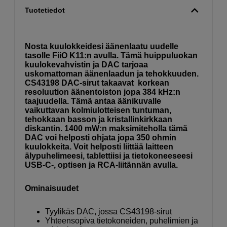
Tuotetiedot
Nosta kuulokkeidesi äänenlaatu uudelle
tasolle FiiO K11:n avulla. Tämä huippuluokan
kuulokevahvistin ja DAC tarjoaa
uskomattoman äänenlaadun ja tehokkuuden.
CS43198 DAC-sirut takaavat korkean
resoluution äänentoiston jopa 384 kHz:n
taajuudella. Tämä antaa äänikuvalle
vaikuttavan kolmiulotteisen tuntuman,
tehokkaan basson ja kristallinkirkkaan
diskantin. 1400 mW:n maksimiteholla tämä
DAC voi helposti ohjata jopa 350 ohmin
kuulokkeita. Voit helposti liittää laitteen
älypuhelimeesi, tablettiisi ja tietokoneeseesi
USB-C-, optisen ja RCA-liitännän avulla.
Ominaisuudet
Tyylikäs DAC, jossa CS43198-sirut
Yhteensopiva tietokoneiden, puhelimien ja