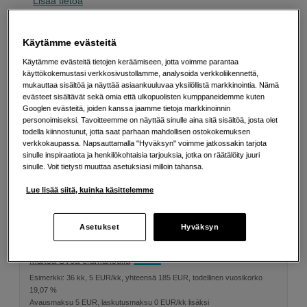
Lisää tietoa
Käytämme evästeitä
Valitse Muita vaihtoehtoja
Käytämme evästeitä tietojen keräämiseen, jotta voimme parantaa
käyttökokemustasi verkkosivustollamme, analysoida verkkoliikennettä,
mukauttaa sisältöä ja näyttää asiaankuuluvaa yksilöllistä markkinointia. Nämä
evästeet sisältävät sekä omia että ulkopuolisten kumppaneidemme kuten
Googlen evästeitä, joiden kanssa jaamme tietoja markkinoinnin
personoimiseksi. Tavoitteemme on näyttää sinulle aina sitä sisältöä, josta olet
todella kiinnostunut, jotta saat parhaan mahdollisen ostokokemuksen
verkkokaupassa. Napsauttamalla "Hyväksyn" voimme jatkossakin tarjota
sinulle inspiraatiota ja henkilökohtaisia tarjouksia, jotka on räätälöity juuri
149
EUR
sinulle. Voit tietysti muuttaa asetuksiasi milloin tahansa.
Lue lisää siitä, kuinka käsittelemme
Määrä
Lisää ostoskoriin
Asetukset
Hyväksyn
Maksa Svea-erämaksulla
Esimerkki: 36 kk, 5 EUR/kk, yhteensä 185 EUR, todellinen vuosikorko
19,07 %
Avausmaksu 5 EUR, laskutusmaksu 0 EUR/kk lisäksi