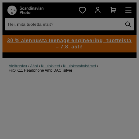
Hei, mitä tuotetta etsit?
30 % alennusta teenage engineering -tuotteista
– 7.8. asti!
Aloitussivu
Ääni
Kuulokkeet
Kuulokevahvistimet
FiiO K11 Headphone Amp DAC, silver