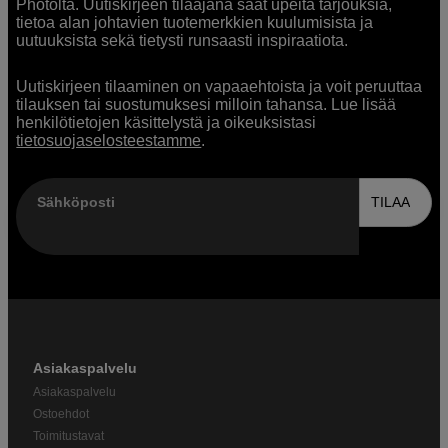
Photolta. Uutiskirjeen tilaajana saat upeita tarjouksia,
tietoa alan johtavien tuotemerkkien kuulumisista ja
uutuuksista sekä tietysti runsaasti inspiraatiota.
Uutiskirjeen tilaaminen on vapaaehtoista ja voit peruuttaa
tilauksen tai suostumuksesi milloin tahansa. Lue lisää
henkilötietojen käsittelystä ja oikeuksistasi
tietosuojaselosteestamme
.
Sähköposti
TILAA
Asiakaspalvelu
Asiakaspalvelu
Ostoehdot
Toimitustavat