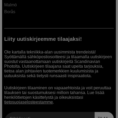
Malmö
Borås
Liity uutiskirjeemme tilaajaksi!
Ole kartalla tekniikka-alan uusimmista trendeistä!
Syöttämällä sähköpostiosoitteesi ja tilaamalla uutiskirjeen
suostut vastaanottamaan uutiskirjeitä Scandinavian
Photolta. Uutiskirjeen tilaajana saat upeita tarjouksia,
tietoa alan johtavien tuotemerkkien kuulumisista ja
uutuuksista sekä tietysti runsaasti inspiraatiota.
Uutiskirjeen tilaaminen on vapaaehtoista ja voit peruuttaa
tilauksen tai suostumuksesi milloin tahansa. Lue lisää
henkilötietojen käsittelystä ja oikeuksistasi
tietosuojaselosteestamme
.