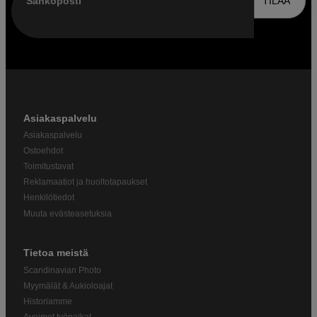
Sähköposti
TILAA
Asiakaspalvelu
Asiakaspalvelu
Ostoehdot
Toimitustavat
Reklamaatiot ja huoltotapaukset
Henkilötiedot
Muuta evästeasetuksia
Tietoa meistä
Scandinavian Photo
Myymälät & Aukioloajat
Historiamme
Avoimet työpaikat