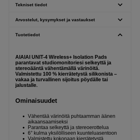
Tekniset tiedot
Arvostelut, kysymykset ja vastaukset
Tuotetiedot
AIAIAI UNIT-4 Wireless+ Isolation Pads
parantavat studiomonitoriesi selkeyttä ja
stereoääntä vähentämällä värinöitä.
Valmistettu 100 % kierrätetystä silikonista –
vakaa ja turvallinen sijoitus pöydälle tai
jalustalle.
Ominaisuudet
Vähentää värinöitä puhtaamman äänen
aikaansaamiseksi
Parantaa selkeyttä ja stereoerottelua
6° kulma yksilölliseen kuunteluasentoon
Valmistettu kokonaan kierrätetystä