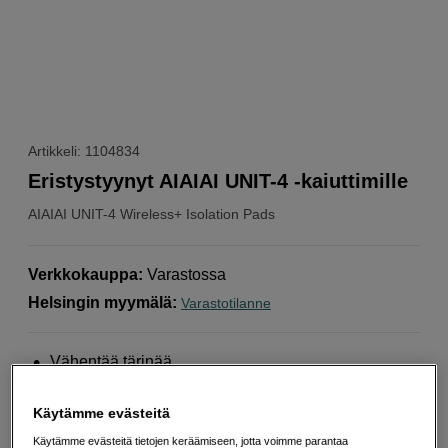
Artikkeli: 1104834
Eristystyynyt AIAIAI UNIT-4 -kaiuttimille
AIAIAI
UNIT-4 Wireless+ Isolation Pads
Verkkokauppa
:
Varastossa
Helsingin myymälä
:
Varastotilanne
Vähentää tärinää
100 % kierrätettyä silikonia
Käytämme evästeitä
Valitse 6° kaltevuus ylös- tai alaspäin
Käytämme evästeitä tietojen keräämiseen, jotta voimme parantaa