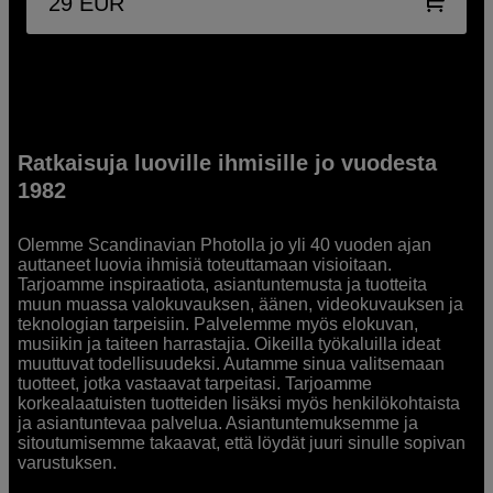
29
EUR
Ratkaisuja luoville ihmisille jo vuodesta
1982
Olemme Scandinavian Photolla jo yli 40 vuoden ajan
auttaneet luovia ihmisiä toteuttamaan visioitaan.
Tarjoamme inspiraatiota, asiantuntemusta ja tuotteita
muun muassa valokuvauksen, äänen, videokuvauksen ja
teknologian tarpeisiin. Palvelemme myös elokuvan,
musiikin ja taiteen harrastajia. Oikeilla työkaluilla ideat
muuttuvat todellisuudeksi. Autamme sinua valitsemaan
tuotteet, jotka vastaavat tarpeitasi. Tarjoamme
korkealaatuisten tuotteiden lisäksi myös henkilökohtaista
ja asiantuntevaa palvelua. Asiantuntemuksemme ja
sitoutumisemme takaavat, että löydät juuri sinulle sopivan
varustuksen.