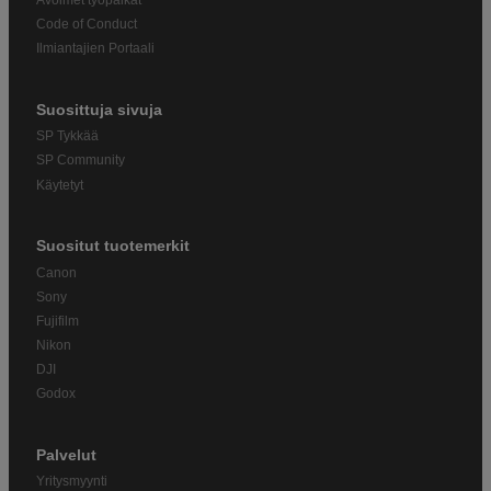
Code of Conduct
Ilmiantajien Portaali
Suosittuja sivuja
SP Tykkää
SP Community
Käytetyt
Suositut tuotemerkit
Canon
Sony
Fujifilm
Nikon
DJI
Godox
Palvelut
Yritysmyynti