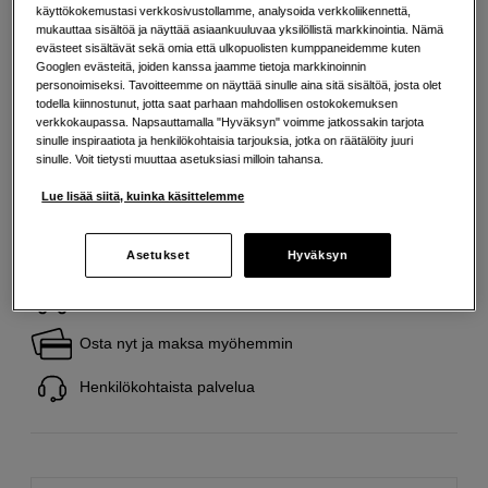
Lisää tietoa
käyttökokemustasi verkkosivustollamme, analysoida verkkoliikennettä,
mukauttaa sisältöä ja näyttää asiaankuuluvaa yksilöllistä markkinointia. Nämä
evästeet sisältävät sekä omia että ulkopuolisten kumppaneidemme kuten
Googlen evästeitä, joiden kanssa jaamme tietoja markkinoinnin
39
EUR
personoimiseksi. Tavoitteemme on näyttää sinulle aina sitä sisältöä, josta olet
todella kiinnostunut, jotta saat parhaan mahdollisen ostokokemuksen
Maksa heti tai jaa useampaan osamaksuun
Lue lisää
verkkokaupassa. Napsauttamalla "Hyväksyn" voimme jatkossakin tarjota
sinulle inspiraatiota ja henkilökohtaisia tarjouksia, jotka on räätälöity juuri
Määrä
Lisää ostoskoriin
sinulle. Voit tietysti muuttaa asetuksiasi milloin tahansa.
Lue lisää siitä, kuinka käsittelemme
Asetukset
Hyväksyn
Ilmainen toimitus yli 200 EUR ostoksille
Osta nyt ja maksa myöhemmin
Henkilökohtaista palvelua