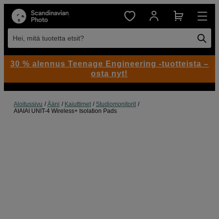
Hei, mitä tuotetta etsit?
30 % alennus Teenage Engineering -tuotteista –
osta nyt!
Aloitussivu
Ääni
Kaiuttimet
Studiomonitorit
AIAIAI UNIT-4 Wireless+ Isolation Pads