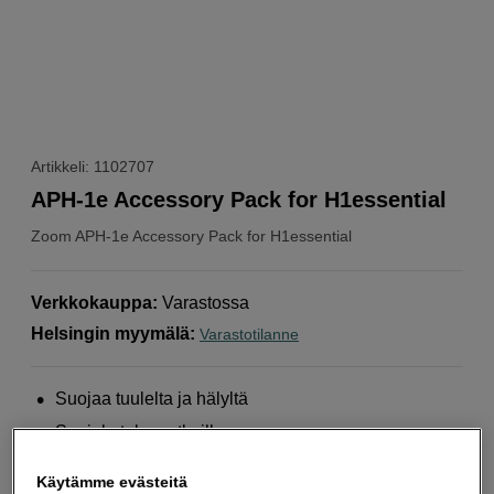
Artikkeli: 1102707
APH-1e Accessory Pack for H1essential
Zoom
APH-1e Accessory Pack for H1essential
Verkkokauppa
:
Varastossa
Helsingin myymälä
:
Varastotilanne
Suojaa tuulelta ja hälyltä
Suojakotelo matkoille
Sopii Zoom H1essential -laitteelle
Käytämme evästeitä