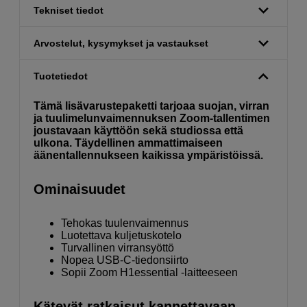
Tekniset tiedot
Arvostelut, kysymykset ja vastaukset
Tuotetiedot
Tämä lisävarustepaketti tarjoaa suojan, virran
ja tuulimelunvaimennuksen Zoom-tallentimen
joustavaan käyttöön sekä studiossa että
ulkona. Täydellinen ammattimaiseen
äänentallennukseen kaikissa ympäristöissä.
Ominaisuudet
Tehokas tuulenvaimennus
Luotettava kuljetuskotelo
Turvallinen virransyöttö
Nopea USB-C-tiedonsiirto
Sopii Zoom H1essential -laitteeseen
Kätevät ratkaisut kannettavaan