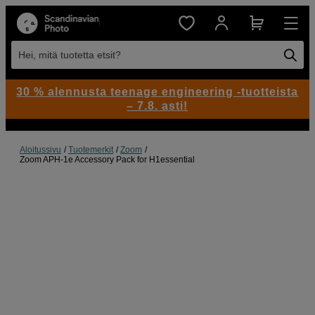
Hei, mitä tuotetta etsit?
30 % alennusta teenage engineering -tuotteista
– 7.8. asti!
Aloitussivu
Tuotemerkit
Zoom
Zoom APH-1e Accessory Pack for H1essential