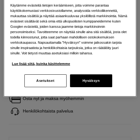
Lisää tietoa
Käytämme evästeitä tietojen keräämiseen, jotta voimme parantaa
käyttökokemustasi verkkosivustollamme, analysoida verkkoliikennettä,
mukauttaa sisältöä ja näyttää asiaankuuluvaa yksilöllistä markkinointia. Nämä
evästeet sisältävät sekä omia että ulkopuolisten kumppaneidemme kuten
45
EUR
Googlen evästeitä, joiden kanssa jaamme tietoja markkinoinnin
Maksa heti tai jaa useampaan osamaksuun
Lue lisää
personoimiseksi. Tavoitteemme on näyttää sinulle aina sitä sisältöä, josta olet
todella kiinnostunut, jotta saat parhaan mahdollisen ostokokemuksen
verkkokaupassa. Napsauttamalla "Hyväksyn" voimme jatkossakin tarjota
Määrä
Lisää ostoskoriin
sinulle inspiraatiota ja henkilökohtaisia tarjouksia, jotka on räätälöity juuri
sinulle. Voit tietysti muuttaa asetuksiasi milloin tahansa.
Lue lisää siitä, kuinka käsittelemme
Asetukset
Hyväksyn
Ilmainen toimitus yli 200 EUR ostoksille
Osta nyt ja maksa myöhemmin
Henkilökohtaista palvelua