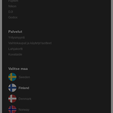
Fujifilm
Nikon
DJI
Godox
Palvelut
Yritysmyynti
Vaihtokaupat ja käytetyt tuotteet
Lahjakortti
Kuvataide
Valitse maa
Sweden
Finland
Denmark
Norway