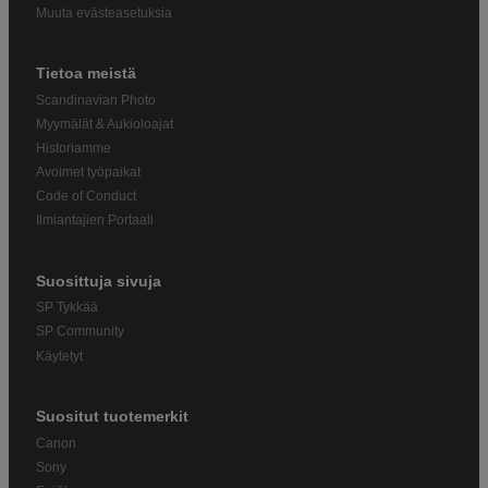
Muuta evästeasetuksia
Tietoa meistä
Scandinavian Photo
Myymälät & Aukioloajat
Historiamme
Avoimet työpaikat
Code of Conduct
Ilmiantajien Portaali
Suosittuja sivuja
SP Tykkää
SP Community
Käytetyt
Suositut tuotemerkit
Canon
Sony