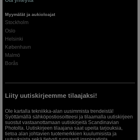
Ota yhteyttä
Myymälät ja aukioloajat
Stockholm
Oslo
Helsinki
København
Malmö
Borås
Liity uutiskirjeemme tilaajaksi!
Ole kartalla tekniikka-alan uusimmista trendeistä!
Syöttämällä sähköpostiosoitteesi ja tilaamalla uutiskirjeen
suostut vastaanottamaan uutiskirjeitä Scandinavian
Photolta. Uutiskirjeen tilaajana saat upeita tarjouksia,
tietoa alan johtavien tuotemerkkien kuulumisista ja
uutuuksista sekä tietysti runsaasti inspiraatiota.