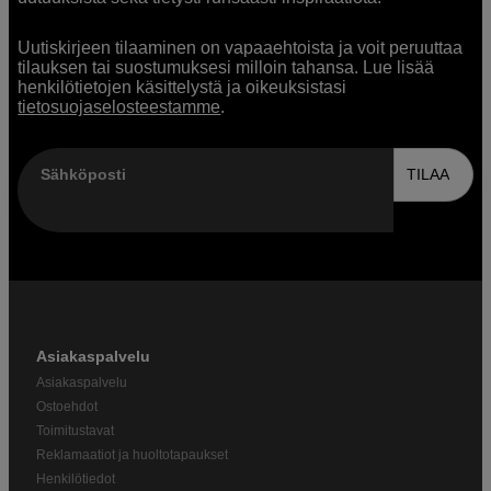
Uutiskirjeen tilaaminen on vapaaehtoista ja voit peruuttaa
tilauksen tai suostumuksesi milloin tahansa. Lue lisää
henkilötietojen käsittelystä ja oikeuksistasi
tietosuojaselosteestamme
.
Sähköposti
TILAA
Asiakaspalvelu
Asiakaspalvelu
Ostoehdot
Toimitustavat
Reklamaatiot ja huoltotapaukset
Henkilötiedot