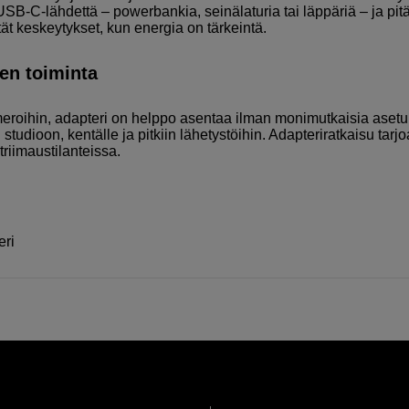
USB-C-lähdettä – powerbankia, seinälaturia tai läppäriä – ja pit
t keskeytykset, kun energia on tärkeintä.
en toiminta
roihin, adapteri on helppo asentaa ilman monimutkaisia asetu
tudioon, kentälle ja pitkiin lähetystöihin. Adapteriratkaisu tarj
triimaustilanteissa.
eri