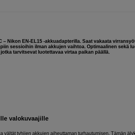
 – Nikon EN-EL15 -akkuadapterilla. Saat vakaata virransyö
in sessioihin ilman akkujen vaihtoa. Optimaalinen sekä luo
jotka tarvitsevat luotettavaa virtaa paikan päällä.
lle valokuvaajille
a vältät tyhjien akkujen aiheuttaman turhautumisen. Tämän äl