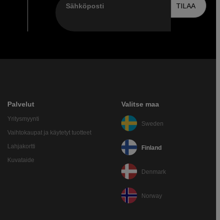
Sähköposti
TILAA
Palvelut
Valitse maa
Yritysmyynti
Sweden
Vaihtokaupat ja käytetyt tuotteet
Lahjakortti
Finland
Kuvataide
Denmark
Norway