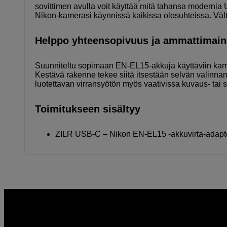
sovittimen avulla voit käyttää mitä tahansa modernia 
Nikon-kamerasi käynnissä kaikissa olosuhteissa. Vältä
Helppo yhteensopivuus ja ammattimain
Suunniteltu sopimaan EN-EL15-akkuja käyttäviin kame
Kestävä rakenne tekee siitä itsestään selvän valinnan s
luotettavan virransyötön myös vaativissa kuvaus- tai s
Toimitukseen sisältyy
ZILR USB-C – Nikon EN-EL15 -akkuvirta-adapt