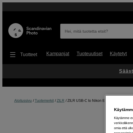
Hei, mitä tuotetta etsit?
Kampanjat
Tuoteuutiset
Käytetyt
Tuotteet
Sääst
Aloitussivu
Tuotemerkit
ZILR
ZILR USB-C to Nikon EN-EL15 Battery P
Käytämme
Käytämme evä
verkkoliikenn
omia että ul
personoimisek