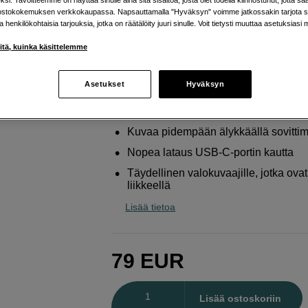
akku Nikonille
ostokokemuksen verkkokaupassa. Napsauttamalla "Hyväksyn" voimme jatkossakin tarjota si
ja henkilökohtaisia tarjouksia, jotka on räätälöity juuri sinulle. Voit tietysti muuttaa asetuksiasi 
ZILR
USB-C to Nikon EN-EL15 Battery Power
iitä, kuinka käsittelemme
Verkkokauppa
:
Varastossa
Asetukset
Hyväksyn
Helsingin myymälä
:
Varastotilanne
Kuvaa pidempään älykkäällä sovittim
Nopea lataus USB-C-portin kautta
Täydellinen valokuvaajille, jotka ovat
liikkeellä
Lisää tietoa
79
EUR
Määrä
Lisää ostoskoriin