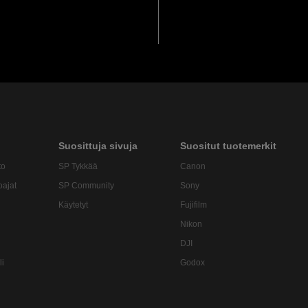
Suosittuja sivuja
Suositut tuotemerkit
to
SP Tykkää
Canon
oajat
SP Community
Sony
Käytetyt
Fujifilm
Nikon
DJI
li
Godox