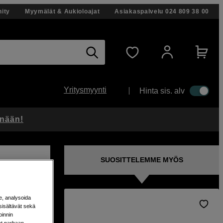
ity
Myymälät & Aukioloajat
Asiakaspalvelu
024 809 38 00
Yritysmyynti
Hinta sis. alv
änään!
SUOSITTELEMME MYÖS
e, analysoida
sisältävät sekä
my-
oinnin
aat parhaan