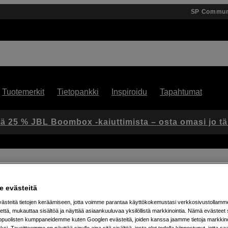
SP Commun
Tuotemerkit
Tietopankki
Inspiroidu
Tapahtumat
ä 25 % JBL Boombox -kaiuttimista – osta omasi jo t
ower Adapter
 evästeitä
steitä tietojen keräämiseen, jotta voimme parantaa käyttökokemustasi verkkosivustollamm
Artikkeli: 1103484
että, mukauttaa sisältöä ja näyttää asiaankuuluvaa yksilöllistä markkinointia. Nämä evästeet 
Kätevä USB-C-sovitin ja dum
kopuolisten kumppaneidemme kuten Googlen evästeitä, joiden kanssa jaamme tietoja markkin
si. Tavoitteemme on näyttää sinulle aina sitä sisältöä, josta olet todella kiinnostunut, jotta s