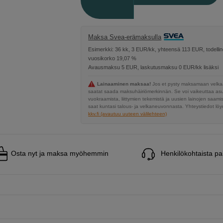
Maksa Svea-erämaksulla
Esimerkki: 36 kk, 3 EUR/kk, yhteensä 113 EUR, todelli
vuosikorko 19,07 %
Avausmaksu 5 EUR, laskutusmaksu 0 EUR/kk lisäksi
Lainaaminen maksaa!
Jos et pysty maksamaan velkaa
saatat saada maksuhäiriömerkinnän. Se voi vaikeuttaa a
vuokraamista, liittymien tekemistä ja uusien lainojen saami
saat kuntasi talous- ja velkaneuvonnasta. Yhteystiedot löyd
kkv.fi (avautuu uuteen välilehteen)
Osta nyt ja maksa myöhemmin
Henkilökohtaista pa