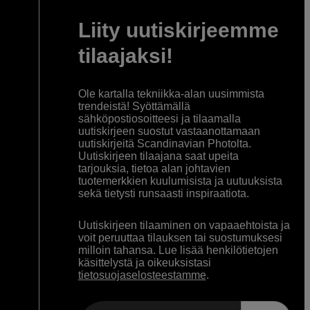
Liity uutiskirjeemme
tilaajaksi!
Ole kartalla tekniikka-alan uusimmista
trendeistä! Syöttämällä
sähköpostiosoitteesi ja tilaamalla
uutiskirjeen suostut vastaanottamaan
uutiskirjeitä Scandinavian Photolta.
Uutiskirjeen tilaajana saat upeita
tarjouksia, tietoa alan johtavien
tuotemerkkien kuulumisista ja uutuuksista
sekä tietysti runsaasti inspiraatiota.
Uutiskirjeen tilaaminen on vapaaehtoista ja
voit peruuttaa tilauksen tai suostumuksesi
milloin tahansa. Lue lisää henkilötietojen
käsittelystä ja oikeuksistasi
tietosuojaselosteestamme
.