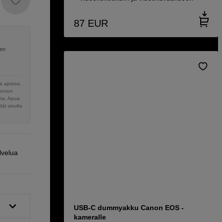
87
EUR
nen
 ajoissa,
sunnon
sta. Apua
ät sivulta
lvelua
USB-C dummyakku Canon EOS -
kameralle