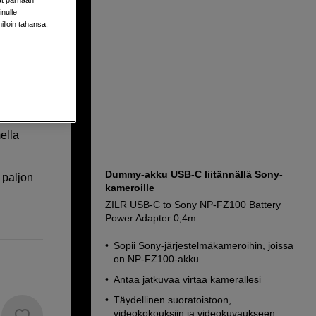
nulle
milloin tahansa.
 Adapter
ella
Dummy-akku USB-C liitännällä Sony-
 paljon
kameroille
ZILR USB-C to Sony NP-FZ100 Battery
Power Adapter 0,4m
Sopii Sony-järjestelmäkameroihin, joissa
on NP-FZ100-akku
Antaa jatkuvaa virtaa kamerallesi
Täydellinen suoratoistoon,
videokokouksiin ja videokuvaukseen