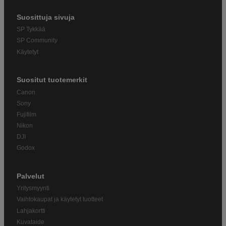
Suosittuja sivuja
SP Tykkää
SP Community
Käytetyt
Suositut tuotemerkit
Canon
Sony
Fujifilm
Nikon
DJI
Godox
Palvelut
Yritysmyynti
Vaihtokaupat ja käytetyt tuotteet
Lahjakortti
Kuvataide