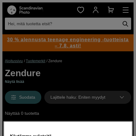
Hei, mitä tuotetta etsit?
30 % alennusta teenage engineering -tuotteista
– 7.8. asti!
Aloitussivu
Tuotemerkit
Zendure
Zendure
Näytä lisää
Suodata
Lajittele haku
:
Eniten myydyt
Näyttää 0 tuotetta
Käytämme evästeitä