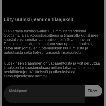
Liity uutiskirjeemme tilaajaksi!
Ole kartalla tekniikka-alan uusimmista trendeistä!
Syöttämällä sähköpostiosoitteesi ja tilaamalla uutiskirjeen
suostut vastaanottamaan uutiskirjeitä Scandinavian
Photolta. Uutiskirjeen tilaajana saat upeita tarjouksia,
tietoa alan johtavien tuotemerkkien kuulumisista ja
uutuuksista sekä tietysti runsaasti inspiraatiota.
Uutiskirjeen tilaaminen on vapaaehtoista ja voit peruuttaa
tilauksen tai suostumuksesi milloin tahansa. Lue lisää
henkilötietojen käsittelystä ja oikeuksistasi
tietosuojaselosteestamme
.
Sähköposti
TILAA