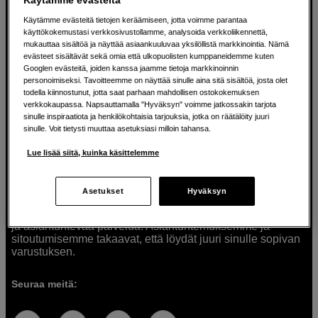
Käytämme evästeitä tietojen keräämiseen, jotta voimme parantaa
käyttökokemustasi verkkosivustollamme, analysoida verkkoliikennettä,
mukauttaa sisältöä ja näyttää asiaankuuluvaa yksilöllistä markkinointia. Nämä
Ratkaisuja luoville ihmisille jo vuodesta
evästeet sisältävät sekä omia että ulkopuolisten kumppaneidemme kuten
Googlen evästeitä, joiden kanssa jaamme tietoja markkinoinnin
1982
personoimiseksi. Tavoitteemme on näyttää sinulle aina sitä sisältöä, josta olet
todella kiinnostunut, jotta saat parhaan mahdollisen ostokokemuksen
verkkokaupassa. Napsauttamalla "Hyväksyn" voimme jatkossakin tarjota
Olemme Scandinavian Photolla jo yli 40 vuoden ajan
sinulle inspiraatiota ja henkilökohtaisia tarjouksia, jotka on räätälöity juuri
auttaneet luovia ihmisiä toteuttamaan visioitaan.
sinulle. Voit tietysti muuttaa asetuksiasi milloin tahansa.
Tarjoamme inspiraatiota, asiantuntemusta ja tuotteita
muun muassa valokuvauksen, äänen, videokuvauksen ja
Lue lisää siitä, kuinka käsittelemme
teknologian tarpeisiin. Palvelemme myös elokuvan,
musiikin ja taiteen harrastajia. Oikeilla työkaluilla ideat
muuttuvat todellisuudeksi. Autamme sinua valitsemaan
Asetukset
Hyväksyn
tuotteet, jotka vastaavat tarpeitasi. Tarjoamme
korkealaatuisten tuotteiden lisäksi myös henkilökohtaista
ja asiantuntevaa palvelua. Asiantuntemuksemme ja
sitoutumisemme takaavat, että löydät juuri sinulle sopivan
varustuksen.
Seuraa meitä: