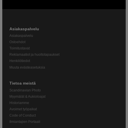
Asiakaspalvelu
Asiakaspalvelu
Ostoehdot
Toimitustavat
Reklamaatiot ja huoltotapaukset
Henkilötiedot
Muuta evästeasetuksia
Tietoa meistä
Scandinavian Photo
Myymälät & Aukioloajat
Historiamme
Avoimet työpaikat
Code of Conduct
Ilmiantajien Portaali