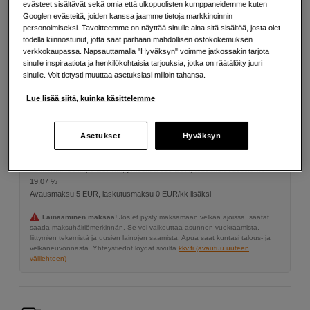
evästeet sisältävät sekä omia että ulkopuolisten kumppaneidemme kuten
Lisää tietoa
Googlen evästeitä, joiden kanssa jaamme tietoja markkinoinnin
personoimiseksi. Tavoitteemme on näyttää sinulle aina sitä sisältöä, josta olet
todella kiinnostunut, jotta saat parhaan mahdollisen ostokokemuksen
verkkokaupassa. Napsauttamalla "Hyväksyn" voimme jatkossakin tarjota
250
EUR
sinulle inspiraatiota ja henkilökohtaisia tarjouksia, jotka on räätälöity juuri
sinulle. Voit tietysti muuttaa asetuksiasi milloin tahansa.
Määrä
Lisää ostoskoriin
Lue lisää siitä, kuinka käsittelemme
Asetukset
Hyväksyn
Maksa Svea-erämaksulla
Esimerkki: 36 kk, 9 EUR/kk, yhteensä 329 EUR, todellinen vuosikorko
19,07 %
Avausmaksu 5 EUR, laskutusmaksu 0 EUR/kk lisäksi
Lainaaminen maksaa!
Jos et pysty maksamaan velkaa ajoissa, saatat
saada maksuhäiriömerkinnän. Se voi vaikeuttaa asunnon vuokraamista,
liittymien tekemistä ja uusien lainojen saamista. Apua saat kuntasi talous- ja
velkaneuvonnasta. Yhteystiedot löydät sivulta
kkv.fi (avautuu uuteen
välilehteen)