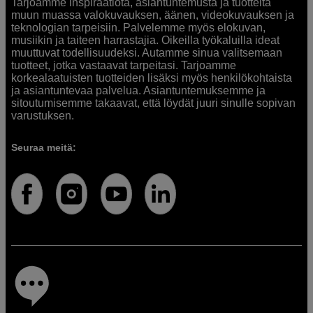
Tarjoamme inspiraatiota, asiantuntemusta ja tuotteita
muun muassa valokuvauksen, äänen, videokuvauksen ja
teknologian tarpeisiin. Palvelemme myös elokuvan,
musiikin ja taiteen harrastajia. Oikeilla työkaluilla ideat
muuttuvat todellisuudeksi. Autamme sinua valitsemaan
tuotteet, jotka vastaavat tarpeitasi. Tarjoamme
korkealaatuisten tuotteiden lisäksi myös henkilökohtaista
ja asiantuntevaa palvelua. Asiantuntemuksemme ja
sitoutumisemme takaavat, että löydät juuri sinulle sopivan
varustuksen.
Seuraa meitä: