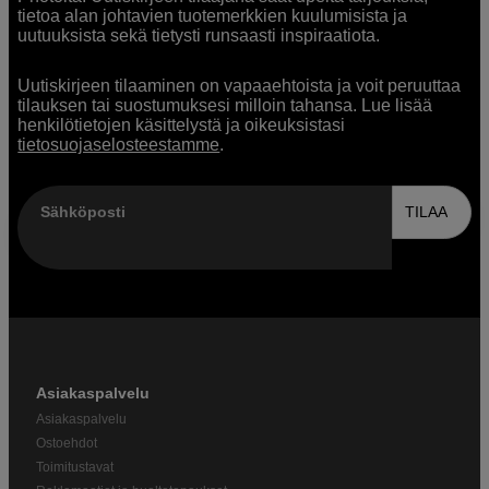
tietoa alan johtavien tuotemerkkien kuulumisista ja
uutuuksista sekä tietysti runsaasti inspiraatiota.
Uutiskirjeen tilaaminen on vapaaehtoista ja voit peruuttaa
tilauksen tai suostumuksesi milloin tahansa. Lue lisää
henkilötietojen käsittelystä ja oikeuksistasi
tietosuojaselosteestamme
.
Sähköposti
TILAA
Asiakaspalvelu
Asiakaspalvelu
Ostoehdot
Toimitustavat