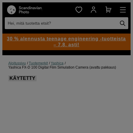
Hei, mitä tuotetta etsit?
30 % alennusta teenage engineering -tuotteista
– 7.8. asti!
Aloitussivu
Tuotemerkit
Yashica
Yashica FX-D 100 Digital Film Simulation Camera (avattu pakkaus)
KÄYTETTY