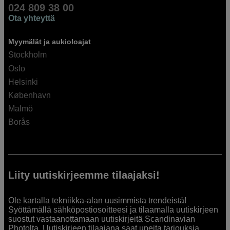
024 809 38 00
Ota yhteyttä
Myymälät ja aukioloajat
Stockholm
Oslo
Helsinki
København
Malmö
Borås
Liity uutiskirjeemme tilaajaksi!
Ole kartalla tekniikka-alan uusimmista trendeistä!
Syöttämällä sähköpostiosoitteesi ja tilaamalla uutiskirjeen
suostut vastaanottamaan uutiskirjeitä Scandinavian
Photolta. Uutiskirjeen tilaajana saat upeita tarjouksia,