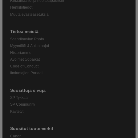
Reklamaatiot ja huoltotapaukset
Henkilötiedot
Muuta evästeasetuksia
Tietoa meistä
Scandinavian Photo
Myymälät & Aukioloajat
Historiamme
Avoimet työpaikat
Code of Conduct
Ilmiantajien Portaali
Suosittuja sivuja
SP Tykkää
SP Community
Käytetyt
Suositut tuotemerkit
Canon