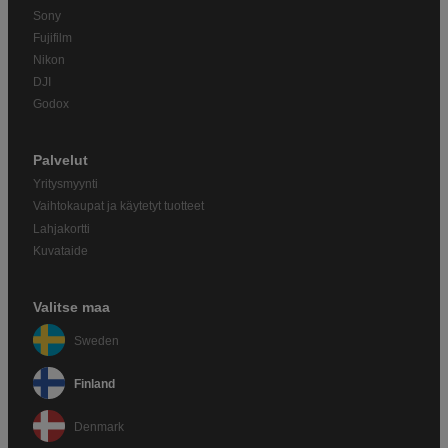
Sony
Fujifilm
Nikon
DJI
Godox
Palvelut
Yritysmyynti
Vaihtokaupat ja käytetyt tuotteet
Lahjakortti
Kuvataide
Valitse maa
Sweden
Finland
Denmark