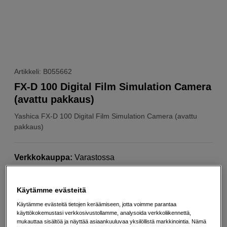
Artikkeli: B055662
FX-D 100 Digital Film Simulation Camera
(avattu pakkaus)
Yashica
FX-D 100 Digital Film Simulation Camera (avattu
pakkaus)
Verkkokauppa
:
Varastossa
Kuin uusi
Käytämme evästeitä
1 vuoden takuu
Käytämme evästeitä tietojen keräämiseen, jotta voimme parantaa
käyttökokemustasi verkkosivustollamme, analysoida verkkoliikennettä,
Valmistajan tuotekuva sivulla
mukauttaa sisältöä ja näyttää asiaankuuluvaa yksilöllistä markkinointia. Nämä