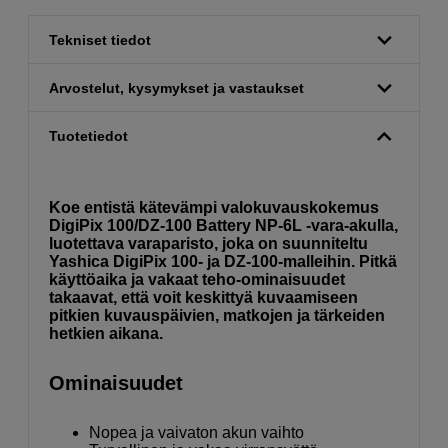
Tekniset tiedot
Arvostelut, kysymykset ja vastaukset
Tuotetiedot
Koe entistä kätevämpi valokuvauskokemus
DigiPix 100/DZ-100 Battery NP-6L -vara-akulla,
luotettava varaparisto, joka on suunniteltu
Yashica DigiPix 100- ja DZ-100-malleihin. Pitkä
käyttöaika ja vakaat teho-ominaisuudet
takaavat, että voit keskittyä kuvaamiseen
pitkien kuvauspäivien, matkojen ja tärkeiden
hetkien aikana.
Ominaisuudet
Nopea ja vaivaton akun vaihto