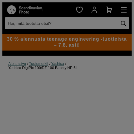
Hei, mitä tuotetta etsit?
30 % alennusta teenage engineering -tuotteista
– 7.8. asti!
Aloitussivu
Tuotemerkit
Yashica
Yashica DigiPix 100/DZ-100 Battery NP-6L