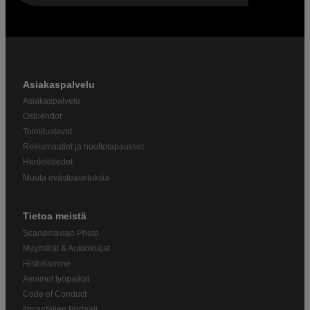
Asiakaspalvelu
Asiakaspalvelu
Ostoehdot
Toimitustavat
Reklamaatiot ja huoltotapaukset
Henkilötiedot
Muuta evästeasetuksia
Tietoa meistä
Scandinavian Photo
Myymälät & Aukioloajat
Historiamme
Avoimet työpaikat
Code of Conduct
Ilmiantajien Portaali