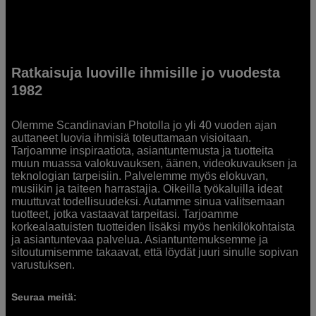
Ratkaisuja luoville ihmisille jo vuodesta
1982
Olemme Scandinavian Photolla jo yli 40 vuoden ajan
auttaneet luovia ihmisiä toteuttamaan visioitaan.
Tarjoamme inspiraatiota, asiantuntemusta ja tuotteita
muun muassa valokuvauksen, äänen, videokuvauksen ja
teknologian tarpeisiin. Palvelemme myös elokuvan,
musiikin ja taiteen harrastajia. Oikeilla työkaluilla ideat
muuttuvat todellisuudeksi. Autamme sinua valitsemaan
tuotteet, jotka vastaavat tarpeitasi. Tarjoamme
korkealaatuisten tuotteiden lisäksi myös henkilökohtaista
ja asiantuntevaa palvelua. Asiantuntemuksemme ja
sitoutumisemme takaavat, että löydät juuri sinulle sopivan
varustuksen.
Seuraa meitä: