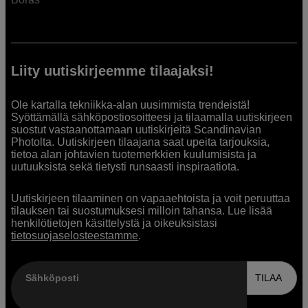
Liity uutiskirjeemme tilaajaksi!
Ole kartalla tekniikka-alan uusimmista trendeistä!
Syöttämällä sähköpostiosoitteesi ja tilaamalla uutiskirjeen
suostut vastaanottamaan uutiskirjeitä Scandinavian
Photolta. Uutiskirjeen tilaajana saat upeita tarjouksia,
tietoa alan johtavien tuotemerkkien kuulumisista ja
uutuuksista sekä tietysti runsaasti inspiraatiota.
Uutiskirjeen tilaaminen on vapaaehtoista ja voit peruuttaa
tilauksen tai suostumuksesi milloin tahansa. Lue lisää
henkilötietojen käsittelystä ja oikeuksistasi
tietosuojaselosteestamme
.
Sähköposti
TILAA