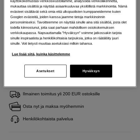
käyttökokemustasi verkkosivustollamme, analysoida verkkoliikennettä,
mukauttaa sisältöä ja näyttää asiaankuuluvaa yksilöllistä markkinointia. Nämä
Lisää tietoa
evästeet sisältävät sekä omia että ulkopuolisten kumppaneidemme kuten
Googlen evästeitä, joiden kanssa jaamme tietoja markkinoinnin
personoimiseksi. Tavoitteemme on näyttää sinulle aina sitä sisältöä, josta olet
todella kiinnostunut, jotta saat parhaan mahdollisen ostokokemuksen
15
EUR
verkkokaupassa. Napsauttamalla "Hyväksyn" voimme jatkossakin tarjota
sinulle inspiraatiota ja henkilökohtaisia tarjouksia, jotka on räätälöity juuri
Maksa heti tai jaa useampaan osamaksuun
Lue lisää
sinulle. Voit tietysti muuttaa asetuksiasi milloin tahansa.
Määrä
Lisää ostoskoriin
Lue lisää siitä, kuinka käsittelemme
Asetukset
Hyväksyn
Ilmainen toimitus yli 200 EUR ostoksille
Osta nyt ja maksa myöhemmin
Henkilökohtaista palvelua