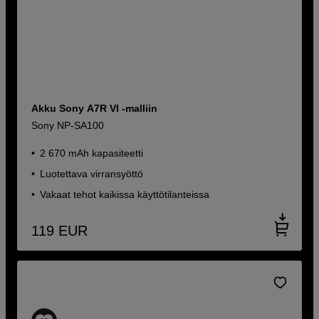
Akku Sony A7R VI -malliin
Sony NP-SA100
2 670 mAh kapasiteetti
Luotettava virransyöttö
Vakaat tehot kaikissa käyttötilanteissa
119
EUR