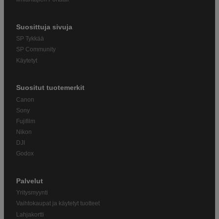
Suosittuja sivuja
SP Tykkää
SP Community
Käytetyt
Suositut tuotemerkit
Canon
Sony
Fujifilm
Nikon
DJI
Godox
Palvelut
Yritysmyynti
Vaihtokaupat ja käytetyt tuotteet
Lahjakortti