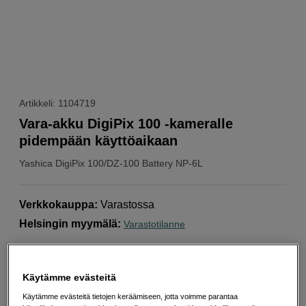
Artikkeli: 1104719
Vara-akku DigiPix 100 -kameralle
pidempään käyttöaikaan
Yashica
DigiPix 100/DZ-100 Battery NP-6L
Verkkokauppa
:
Varastossa
Helsingin myymälä
:
Varastotilanne
700 mAh kapasiteetti
Käytämme evästeitä
Kompakti muotoilu
Käytämme evästeitä tietojen keräämiseen, jotta voimme parantaa
Täydellinen istuvuus