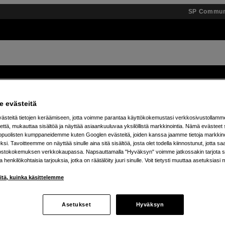
SP Commun
Tuotemerkit
Tietopankki
Inspiroidu
Tapahtumat
 evästeitä
steitä tietojen keräämiseen, jotta voimme parantaa käyttökokemustasi verkkosivustollamm
ä 25 % JBL Boombox -kaiuttimista – osta omasi jo t
että, mukauttaa sisältöä ja näyttää asiaankuuluvaa yksilöllistä markkinointia. Nämä evästeet 
kopuolisten kumppaneidemme kuten Googlen evästeitä, joiden kanssa jaamme tietoja markkin
si. Tavoitteemme on näyttää sinulle aina sitä sisältöä, josta olet todella kiinnostunut, jotta s
ostokokemuksen verkkokaupassa. Napsauttamalla "Hyväksyn" voimme jatkossakin tarjota si
ja henkilökohtaisia tarjouksia, jotka on räätälöity juuri sinulle. Voit tietysti muuttaa asetuksiasi 
iitä, kuinka käsittelemme
Asetukset
Hyväksyn
tetta