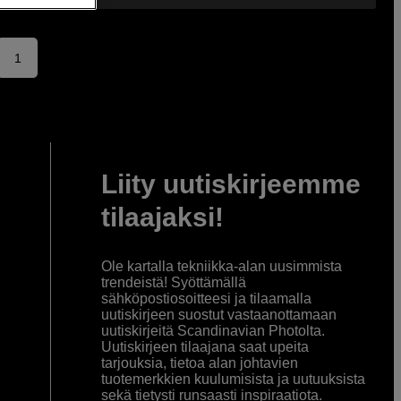
1
Liity uutiskirjeemme
tilaajaksi!
Ole kartalla tekniikka-alan uusimmista
trendeistä! Syöttämällä
sähköpostiosoitteesi ja tilaamalla
uutiskirjeen suostut vastaanottamaan
uutiskirjeitä Scandinavian Photolta.
Uutiskirjeen tilaajana saat upeita
tarjouksia, tietoa alan johtavien
tuotemerkkien kuulumisista ja uutuuksista
sekä tietysti runsaasti inspiraatiota.