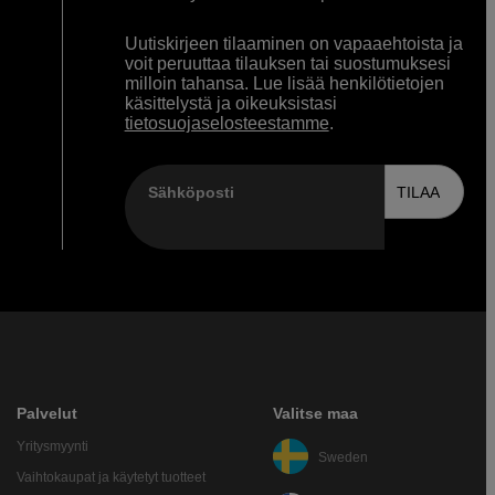
Uutiskirjeen tilaaminen on vapaaehtoista ja
voit peruuttaa tilauksen tai suostumuksesi
milloin tahansa. Lue lisää henkilötietojen
käsittelystä ja oikeuksistasi
tietosuojaselosteestamme
.
Sähköposti
TILAA
Palvelut
Valitse maa
Yritysmyynti
Sweden
Vaihtokaupat ja käytetyt tuotteet