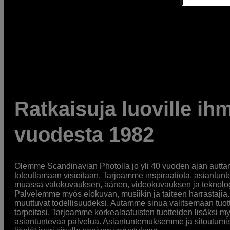
Ratkaisuja luoville ihm
vuodesta 1982
Olemme Scandinavian Photolla jo yli 40 vuoden ajan auttan
toteuttamaan visioitaan. Tarjoamme inspiraatiota, asiantunt
muassa valokuvauksen, äänen, videokuvauksen ja teknologi
Palvelemme myös elokuvan, musiikin ja taiteen harrastajia. O
muuttuvat todellisuudeksi. Autamme sinua valitsemaan tuott
tarpeitasi. Tarjoamme korkealaatuisten tuotteiden lisäksi m
asiantuntevaa palvelua. Asiantuntemuksemme ja sitoutumi