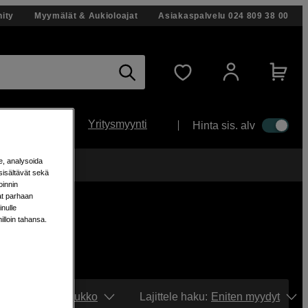
ity
Myymälät & Aukioloajat
Asiakaspalvelu
024 809 38 00
Yritysmyynti
Hinta sis. alv
e, analysoida
änään!
sisältävät sekä
oinnin
aat parhaan
nulle
milloin tahansa.
Näytä:
Ruudukko
Lajittele haku
:
Eniten myydyt