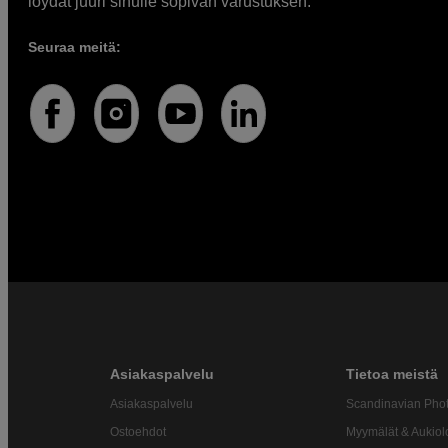
löydät juuri sinulle sopivan varustuksen.
Seuraa meitä:
Asiakaspalvelu
Tietoa meistä
Asiakaspalvelu
Scandinavian Pho
Ostoehdot
Myymälät & Aukiol