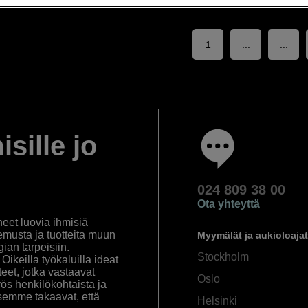
1
...
...
isille jo
024 809 38 00
Ota yhteyttä
eet luovia ihmisiä
emusta ja tuotteita muun
Myymälät ja aukioloajat
an tarpeisiin.
Stockholm
ikeilla työkaluilla ideat
eet, jotka vastaavat
Oslo
yös henkilökohtaista ja
semme takaavat, että
Helsinki