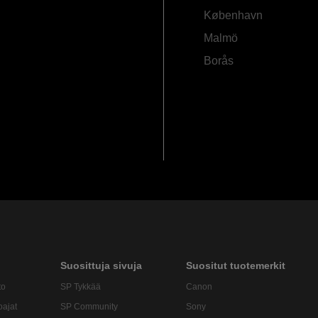
København
Malmö
Borås
Suosittuja sivuja
Suositut tuotemerkit
to
SP Tykkää
Canon
oajat
SP Community
Sony