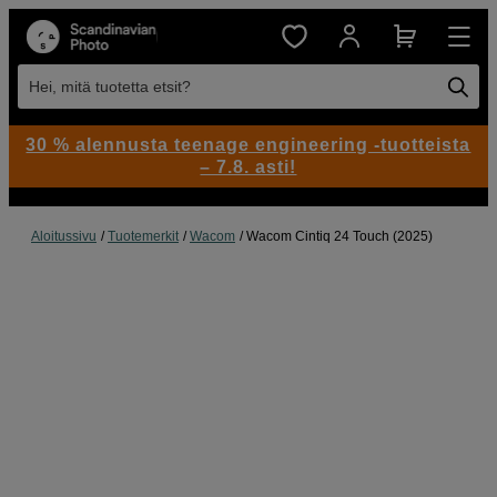
Hei, mitä tuotetta etsit?
30 % alennusta teenage engineering -tuotteista
– 7.8. asti!
Aloitussivu
Tuotemerkit
Wacom
Wacom Cintiq 24 Touch (2025)