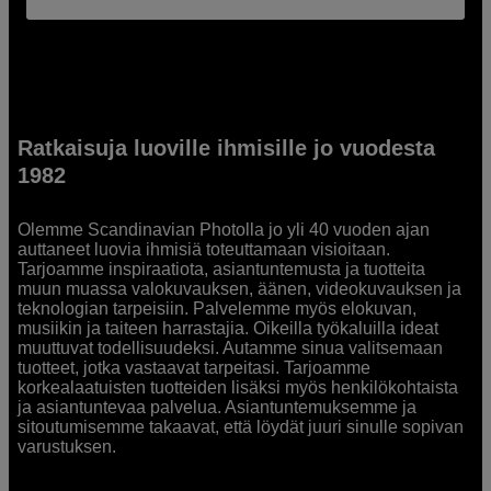
Ratkaisuja luoville ihmisille jo vuodesta
1982
Olemme Scandinavian Photolla jo yli 40 vuoden ajan
auttaneet luovia ihmisiä toteuttamaan visioitaan.
Tarjoamme inspiraatiota, asiantuntemusta ja tuotteita
muun muassa valokuvauksen, äänen, videokuvauksen ja
teknologian tarpeisiin. Palvelemme myös elokuvan,
musiikin ja taiteen harrastajia. Oikeilla työkaluilla ideat
muuttuvat todellisuudeksi. Autamme sinua valitsemaan
tuotteet, jotka vastaavat tarpeitasi. Tarjoamme
korkealaatuisten tuotteiden lisäksi myös henkilökohtaista
ja asiantuntevaa palvelua. Asiantuntemuksemme ja
sitoutumisemme takaavat, että löydät juuri sinulle sopivan
varustuksen.