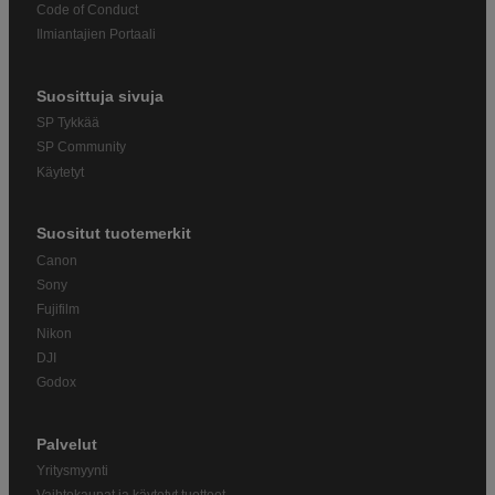
Code of Conduct
Ilmiantajien Portaali
Suosittuja sivuja
SP Tykkää
SP Community
Käytetyt
Suositut tuotemerkit
Canon
Sony
Fujifilm
Nikon
DJI
Godox
Palvelut
Yritysmyynti