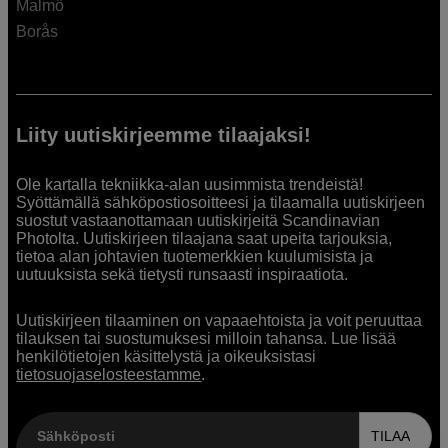
Malmö
Borås
Liity uutiskirjeemme tilaajaksi!
Ole kartalla tekniikka-alan uusimmista trendeistä!
Syöttämällä sähköpostiosoitteesi ja tilaamalla uutiskirjeen
suostut vastaanottamaan uutiskirjeitä Scandinavian
Photolta. Uutiskirjeen tilaajana saat upeita tarjouksia,
tietoa alan johtavien tuotemerkkien kuulumisista ja
uutuuksista sekä tietysti runsaasti inspiraatiota.
Uutiskirjeen tilaaminen on vapaaehtoista ja voit peruuttaa
tilauksen tai suostumuksesi milloin tahansa. Lue lisää
henkilötietojen käsittelystä ja oikeuksistasi
tietosuojaselosteestamme
.
Sähköposti
TILAA