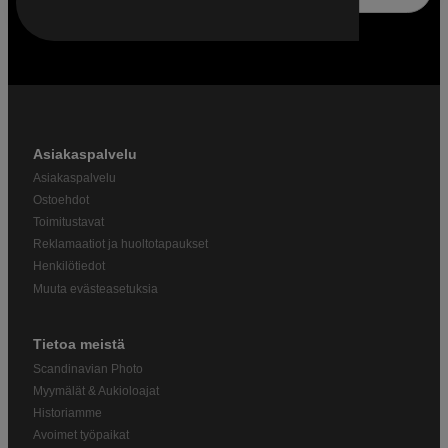
Asiakaspalvelu
Asiakaspalvelu
Ostoehdot
Toimitustavat
Reklamaatiot ja huoltotapaukset
Henkilötiedot
Muuta evästeasetuksia
Tietoa meistä
Scandinavian Photo
Myymälät & Aukioloajat
Historiamme
Avoimet työpaikat