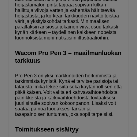
heijastamaton pinta tarjoaa sopivan kitkan
hallittuja viivoja varten ja vähentää häiritsevää
heijastusta, ja korkean tarkkuuden näyttö toistaa
värit ja yksityiskohdat tarkasti. Minimaalisen
parallaksin ansiosta jokainen viiva osuu tarkasti
kynän kärkeen – täydellinen kaikkeen nopeista
luonnoksista monimutkaisiin illustraatioihin.
Wacom Pro Pen 3 – maailmanluokan
tarkkuus
Pro Pen 3 on yksi markkinoiden herkimmistä ja
tarkimmista kynistä. Kynä ei tarvitse paristoja tai
latausta, mikä tekee siitä sekä käytännöllisen että
pitkäikäisen. Voit valita eri kahvavaihtoehdoista,
painikkeista ja kärkivaihtoehdoista löytääksesi
juuri sinulle sopivan kokoonpanon. Lisäksi voit
säätää painoa luodaksesi tarkan ja
tasapainoisen tuntuman, joka sopii tarpeisiisi.
Toimitukseen sisältyy