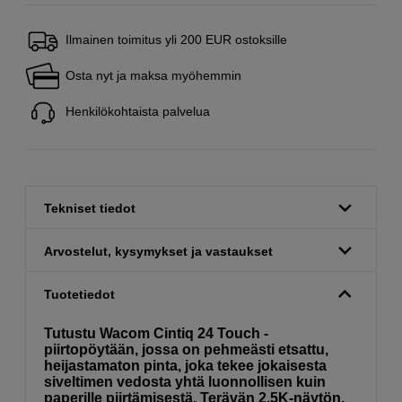
Ilmainen toimitus yli 200 EUR ostoksille
Osta nyt ja maksa myöhemmin
Henkilökohtaista palvelua
Tekniset tiedot
Arvostelut, kysymykset ja vastaukset
Tuotetiedot
Tutustu Wacom Cintiq 24 Touch -
piirtopöytään, jossa on pehmeästi etsattu,
heijastamaton pinta, joka tekee jokaisesta
siveltimen vedosta yhtä luonnollisen kuin
paperille piirtämisestä. Terävän 2,5K-näytön,