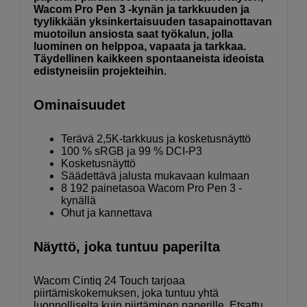
Wacom Pro Pen 3 -kynän ja tarkkuuden ja
tyylikkään yksinkertaisuuden tasapainottavan
muotoilun ansiosta saat työkalun, jolla
luominen on helppoa, vapaata ja tarkkaa.
Täydellinen kaikkeen spontaaneista ideoista
edistyneisiin projekteihin.
Ominaisuudet
Terävä 2,5K-tarkkuus ja kosketusnäyttö
100 % sRGB ja 99 % DCI-P3
Kosketusnäyttö
Säädettävä jalusta mukavaan kulmaan
8 192 painetasoa Wacom Pro Pen 3 -
kynällä
Ohut ja kannettava
Näyttö, joka tuntuu paperilta
Wacom Cintiq 24 Touch tarjoaa
piirtämiskokemuksen, joka tuntuu yhtä
luonnolliselta kuin piirtäminen paperille. Etsattu