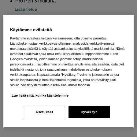
Pro Pen 3 mukana
Lisää tietoa
Käytämme evästeitä
1 769
EUR
Käytämme evästeitä tietojen keräämiseen, jotta voimme parantaa
käyttökokemustasi verkkosivustollamme, analysoida verkkoliikennettä,
Määrä
Lisää ostoskoriin
mukauttaa sisältöä ja näyttää asiaankuuluvaa yksilöllistä markkinointia. Nämä
evästeet sisältävät sekä omia että ulkopuolisten kumppaneidemme kuten
Googlen evästeitä, joiden kanssa jaamme tietoja markkinoinnin
personoimiseksi. Tavoitteemme on näyttää sinulle aina sitä sisältöä, josta olet
todella kiinnostunut, jotta saat parhaan mahdollisen ostokokemuksen
Maksa Svea-erämaksulla
verkkokaupassa. Napsauttamalla "Hyväksyn" voimme jatkossakin tarjota
sinulle inspiraatiota ja henkilökohtaisia tarjouksia, jotka on räätälöity juuri
Esimerkki: 36 kk, 64 EUR/kk, yhteensä 2 309 EUR, todellinen vuosikorko
sinulle. Voit tietysti muuttaa asetuksiasi milloin tahansa.
19,07 %
Avausmaksu 5 EUR, laskutusmaksu 0 EUR/kk lisäksi
Lue lisää siitä, kuinka käsittelemme
Lainaaminen maksaa!
Jos et pysty maksamaan velkaa ajoissa, saatat
saada maksuhäiriömerkinnän. Se voi vaikeuttaa asunnon vuokraamista,
liittymien tekemistä ja uusien lainojen saamista. Apua saat kuntasi talous- ja
Asetukset
Hyväksyn
velkaneuvonnasta. Yhteystiedot löydät sivulta
kkv.fi (avautuu uuteen
välilehteen)