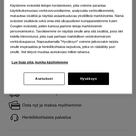
Käytämme evästeitä tietojen keräämiseen, jotta voimme parantaa
käyttökokemustasi verkkosivustollamme, analysoida verkkoliikennettä,
mukauttaa sisältöä ja näyttää asiaankuuluvaa yksilöllistä markkinointia. Nämä
Maksa Svea-erämaksulla
evästeet sisältävät sekä omia että ulkopuolisten kumppaneidemme kuten
Esimerkki: 36 kk, 33 EUR/kk, yhteensä 1 193 EUR, todellinen vuosikorko
Googlen evästeitä, joiden kanssa jaamme tietoja markkinoinnin
19,07 %
personoimiseksi. Tavoitteemme on näyttää sinulle aina sitä sisältöä, josta olet
Avausmaksu 5 EUR, laskutusmaksu 0 EUR/kk lisäksi
todella kiinnostunut, jotta saat parhaan mahdollisen ostokokemuksen
verkkokaupassa. Napsauttamalla "Hyväksyn" voimme jatkossakin tarjota
Lainaaminen maksaa!
Jos et pysty maksamaan velkaa ajoissa, saatat
sinulle inspiraatiota ja henkilökohtaisia tarjouksia, jotka on räätälöity juuri
saada maksuhäiriömerkinnän. Se voi vaikeuttaa asunnon vuokraamista,
sinulle. Voit tietysti muuttaa asetuksiasi milloin tahansa.
liittymien tekemistä ja uusien lainojen saamista. Apua saat kuntasi talous- ja
velkaneuvonnasta. Yhteystiedot löydät sivulta
kkv.fi (avautuu uuteen
Lue lisää siitä, kuinka käsittelemme
välilehteen)
Asetukset
Hyväksyn
Ilmainen toimitus yli 200 EUR ostoksille
Osta nyt ja maksa myöhemmin
Henkilökohtaista palvelua