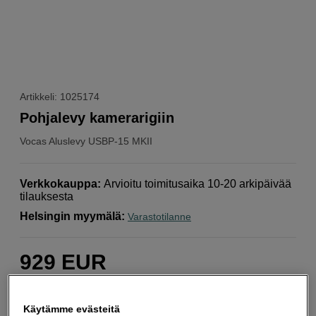
Artikkeli: 1025174
Pohjalevy kamerarigiin
Vocas
Aluslevy USBP-15 MKII
Verkkokauppa
:
Arvioitu toimitusaika 10-20 arkipäivää
tilauksesta
Helsingin myymälä
:
Varastotilanne
929
EUR
Määrä
Lisää ostoskoriin
Käytämme evästeitä