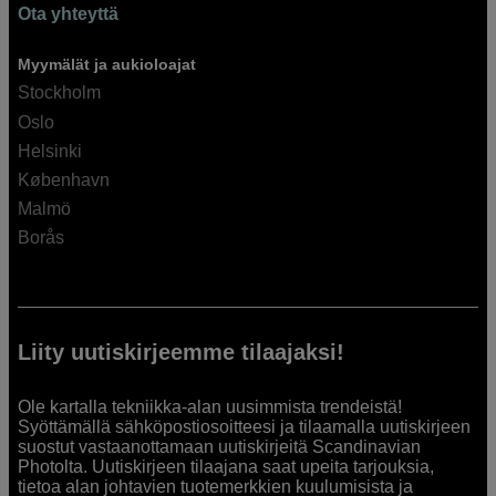
Ota yhteyttä
Myymälät ja aukioloajat
Stockholm
Oslo
Helsinki
København
Malmö
Borås
Liity uutiskirjeemme tilaajaksi!
Ole kartalla tekniikka-alan uusimmista trendeistä!
Syöttämällä sähköpostiosoitteesi ja tilaamalla uutiskirjeen
suostut vastaanottamaan uutiskirjeitä Scandinavian
Photolta. Uutiskirjeen tilaajana saat upeita tarjouksia,
tietoa alan johtavien tuotemerkkien kuulumisista ja