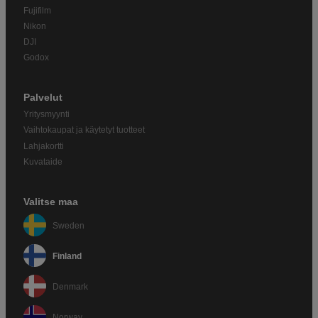
Fujifilm
Nikon
DJI
Godox
Palvelut
Yritysmyynti
Vaihtokaupat ja käytetyt tuotteet
Lahjakortti
Kuvataide
Valitse maa
Sweden
Finland
Denmark
Norway