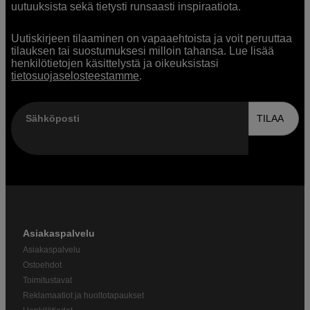
uutuuksista sekä tietysti runsaasti inspiraatiota.
Uutiskirjeen tilaaminen on vapaaehtoista ja voit peruuttaa
tilauksen tai suostumuksesi milloin tahansa. Lue lisää
henkilötietojen käsittelystä ja oikeuksistasi
tietosuojaselosteestamme
.
Sähköposti
TILAA
Asiakaspalvelu
Asiakaspalvelu
Ostoehdot
Toimitustavat
Reklamaatiot ja huoltotapaukset