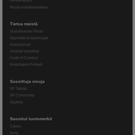
Henkilötiedot
Muuta evästeasetuksia
Tietoa meistä
Scandinavian Photo
Myymälät & Aukioloajat
Historiamme
Avoimet työpaikat
Code of Conduct
Ilmiantajien Portaali
Suosittuja sivuja
SP Tykkää
SP Community
Käytetyt
Suositut tuotemerkit
Canon
Sony