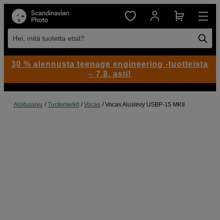
Hei, mitä tuotetta etsit?
30 % alennusta teenage engineering -tuotteista
– 7.8. asti!
Aloitussivu
Tuotemerkit
Vocas
Vocas Aluslevy USBP-15 MKII