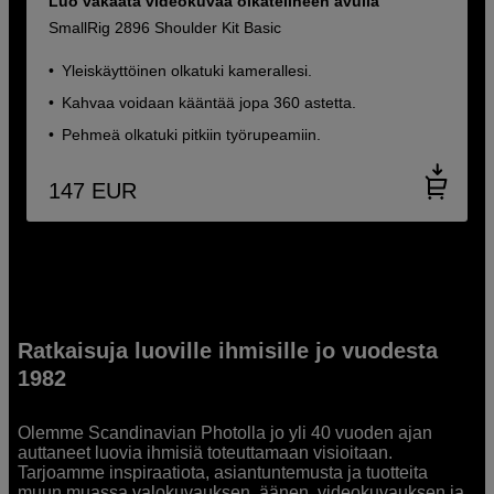
Luo vakaata videokuvaa olkatelineen avulla
SmallRig 2896 Shoulder Kit Basic
Yleiskäyttöinen olkatuki kamerallesi.
Kahvaa voidaan kääntää jopa 360 astetta.
Pehmeä olkatuki pitkiin työrupeamiin.
147
EUR
Ratkaisuja luoville ihmisille jo vuodesta
1982
Olemme Scandinavian Photolla jo yli 40 vuoden ajan
auttaneet luovia ihmisiä toteuttamaan visioitaan.
Tarjoamme inspiraatiota, asiantuntemusta ja tuotteita
muun muassa valokuvauksen, äänen, videokuvauksen ja