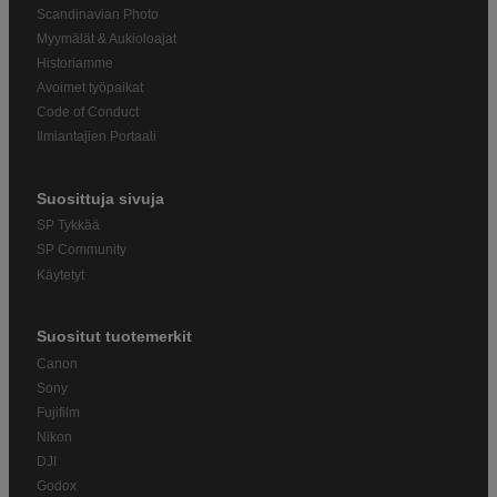
Scandinavian Photo
Myymälät & Aukioloajat
Historiamme
Avoimet työpaikat
Code of Conduct
Ilmiantajien Portaali
Suosittuja sivuja
SP Tykkää
SP Community
Käytetyt
Suositut tuotemerkit
Canon
Sony
Fujifilm
Nikon
DJI
Godox