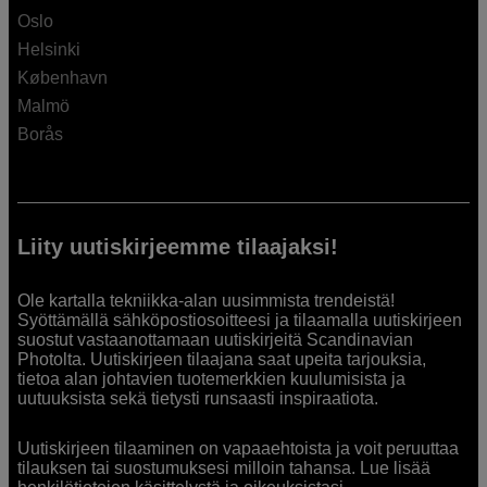
Oslo
Helsinki
København
Malmö
Borås
Liity uutiskirjeemme tilaajaksi!
Ole kartalla tekniikka-alan uusimmista trendeistä!
Syöttämällä sähköpostiosoitteesi ja tilaamalla uutiskirjeen
suostut vastaanottamaan uutiskirjeitä Scandinavian
Photolta. Uutiskirjeen tilaajana saat upeita tarjouksia,
tietoa alan johtavien tuotemerkkien kuulumisista ja
uutuuksista sekä tietysti runsaasti inspiraatiota.
Uutiskirjeen tilaaminen on vapaaehtoista ja voit peruuttaa
tilauksen tai suostumuksesi milloin tahansa. Lue lisää