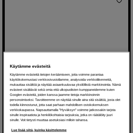
Käytämme evästeitä
Käytämme evästeitä tietojen keräämiseen, jotta voimme parantaa
käyttökokemustasi verkkosivustollamme, analysoida verkkoliikennettä,
Ronin 4D PROSSD Mount
mukauttaa sisältöä ja näyttää asiaankuuluvaa yksilöllistä markkinointia. Nämä
evästeet sisältävät sekä omia että ulkopuolisten kumppaneidemme kuten
DJI PROSSD Mount
Googlen evästeitä, joiden kanssa jaamme tietoja markkinoinnin
personoimiseksi. Tavoitteemme on näyttää sinulle aina sitä sisältöä, josta olet
todella kiinnostunut, jotta saat parhaan mahdollisen ostokokemuksen
verkkokaupassa. Napsauttamalla "Hyväksyn" voimme jatkossakin tarjota
186
EUR
sinulle inspiraatiota ja henkilökohtaisia tarjouksia, jotka on räätälöity juuri
sinulle. Voit tietysti muuttaa asetuksiasi milloin tahansa.
Lue lisää siitä, kuinka käsittelemme