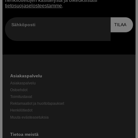
henkilötietojen käsittelystä ja oikeuksistasi
tietosuojaselosteestamme
.
Sähköposti
TILAA
Asiakaspalvelu
Asiakaspalvelu
Ostoehdot
Toimitustavat
Reklamaatiot ja huoltotapaukset
Henkilötiedot
Muuta evästeasetuksia
Tietoa meistä