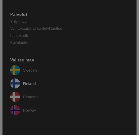
Palvelut
Yritysmyynti
Vaihtokaupat ja käytetyt tuotteet
Lahjakortti
Kuvataide
Valitse maa
Sweden
Finland
Denmark
Norway