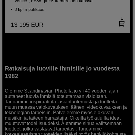
Venice-, FS55- ja F5-kameroiden kanssa.
3 kpl:n pakkaus.
13 195
EUR
Ratkaisuja luoville ihmisille jo vuodesta
1982
Olemme Scandinavian Photolla jo yli 40 vuoden ajan
auttaneet luovia ihmisiä toteuttamaan visioitaan.
Tarjoamme inspiraatiota, asiantuntemusta ja tuotteita
muun muassa valokuvauksen, äänen, videokuvauksen ja
teknologian tarpeisiin. Palvelemme myös elokuvan,
musiikin ja taiteen harrastajia. Oikeilla työkaluilla ideat
muuttuvat todellisuudeksi. Autamme sinua valitsemaan
tuotteet, jotka vastaavat tarpeitasi. Tarjoamme
korkealaatuisten tuotteiden lisäksi myös henkilökohtaista