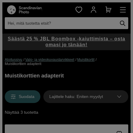
Hei, mitä tuotetta etsit?
Säästä 25 % JBL Boombox -kaiuttimista – osta
omasi jo tänään!
Aloitussivu
Valo- ja videokuvaustarvikkeet
Muistikortit
Muistikorttien adapterit
Muistikorttien adapterit
Suodata
Lajittele haku
:
Eniten myydyt
Näyttää 3 tuotetta