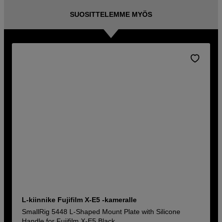
SUOSITTELEMME MYÖS
L-kiinnike Fujifilm X-E5 -kameralle
SmallRig 5448 L-Shaped Mount Plate with Silicone
Handle for Fujifilm X-E5 Black