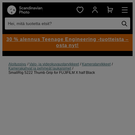
Hei, mitä tuotetta etsit?
30 % alennus Teenage Engineering -tuotteista –
osta nyt!
Aloitussivu
Valo- ja videokuvaustarvikkeet
Kameratarvikkeet
Kamerakahvat ja pehmeät laukaisimet
SmallRig 5222 Thumb Grip for FUJIFILM X half Black