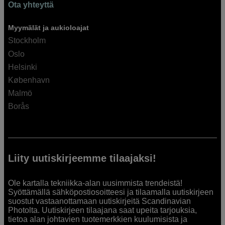
Ota yhteyttä
Myymälät ja aukioloajat
Stockholm
Oslo
Helsinki
København
Malmö
Borås
Liity uutiskirjeemme tilaajaksi!
Ole kartalla tekniikka-alan uusimmista trendeistä!
Syöttämällä sähköpostiosoitteesi ja tilaamalla uutiskirjeen
suostut vastaanottamaan uutiskirjeitä Scandinavian
Photolta. Uutiskirjeen tilaajana saat upeita tarjouksia,
tietoa alan johtavien tuotemerkkien kuulumisista ja