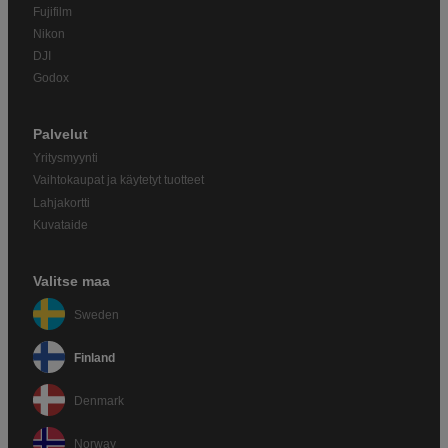
Fujifilm
Nikon
DJI
Godox
Palvelut
Yritysmyynti
Vaihtokaupat ja käytetyt tuotteet
Lahjakortti
Kuvataide
Valitse maa
Sweden
Finland
Denmark
Norway