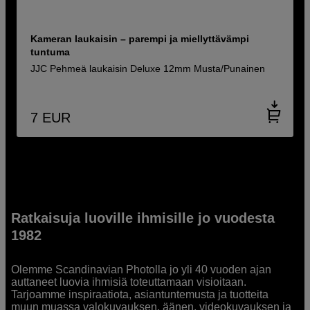
Kameran laukaisin – parempi ja miellyttävämpi
tuntuma
JJC Pehmeä laukaisin Deluxe 12mm Musta/Punainen
7
EUR
Ratkaisuja luoville ihmisille jo vuodesta
1982
Olemme Scandinavian Photolla jo yli 40 vuoden ajan
auttaneet luovia ihmisiä toteuttamaan visioitaan.
Tarjoamme inspiraatiota, asiantuntemusta ja tuotteita
muun muassa valokuvauksen, äänen, videokuvauksen ja