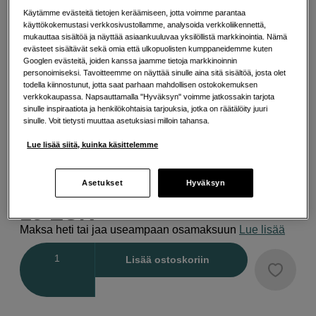
Kestävä muotoilu
Käytämme evästeitä tietojen keräämiseen, jotta voimme parantaa
käyttökokemustasi verkkosivustollamme, analysoida verkkoliikennettä,
Lisää tietoa
mukauttaa sisältöä ja näyttää asiaankuuluvaa yksilöllistä markkinointia. Nämä
evästeet sisältävät sekä omia että ulkopuolisten kumppaneidemme kuten
Googlen evästeitä, joiden kanssa jaamme tietoja markkinoinnin
personoimiseksi. Tavoitteemme on näyttää sinulle aina sitä sisältöä, josta olet
Valitse Väri
todella kiinnostunut, jotta saat parhaan mahdollisen ostokokemuksen
verkkokaupassa. Napsauttamalla "Hyväksyn" voimme jatkossakin tarjota
sinulle inspiraatiota ja henkilökohtaisia tarjouksia, jotka on räätälöity juuri
sinulle. Voit tietysti muuttaa asetuksiasi milloin tahansa.
Lue lisää siitä, kuinka käsittelemme
Harmaa
Hopea
Musta
Asetukset
Hyväksyn
19
EUR
Maksa heti tai jaa useampaan osamaksuun
Lue lisää
Määrä
Lisää ostoskoriin