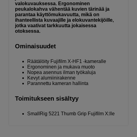
valokuvauksessa. Ergonominen
peukalokahva vähentää kuvien tärinää ja
parantaa käyttömukavuutta, mikä on
ihanteellista kuvaajille ja elokuvantekijöille,
jotka vaativat tarkkuutta jokaisessa
otoksessa.
Ominaisuudet
Räätälöity Fujifilm X-HF1 -kameralle
Ergonominen ja mukava muoto
Nopea asennus ilman työkaluja
Kevyt alumiinirakenne
Parannettu kameran hallinta
Toimitukseen sisältyy
SmallRig 5221 Thumb Grip Fujifilm X:lle