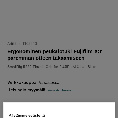
Artikkeli: 1103343
Ergonominen peukalotuki Fujifilm X:n
paremman otteen takaamiseen
SmallRig
5222 Thumb Grip for FUJIFILM X half Black
Verkkokauppa
:
Varastossa
Helsingin myymälä
:
Varastotilanne
Saatavilla useissa väreissä
Tarjoaa paremman ergonomian
Käytämme evästeitä