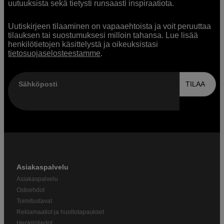
uutuuksista sekä tietysti runsaasti inspiraatiota.
Uutiskirjeen tilaaminen on vapaaehtoista ja voit peruuttaa
tilauksen tai suostumuksesi milloin tahansa. Lue lisää
henkilötietojen käsittelystä ja oikeuksistasi
tietosuojaselosteestamme
.
Sähköposti
TILAA
Asiakaspalvelu
Asiakaspalvelu
Ostoehdot
Toimitustavat
Reklamaatiot ja huoltotapaukset
Henkilötiedot