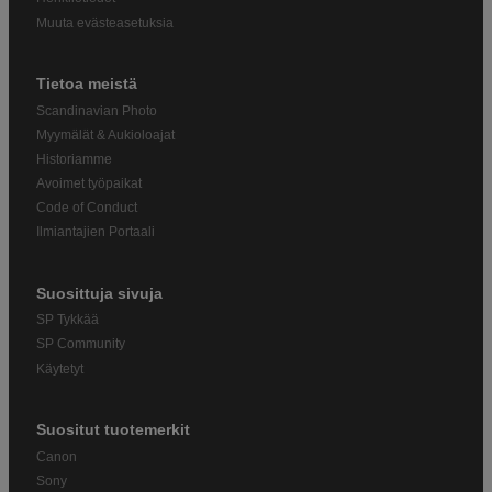
Muuta evästeasetuksia
Tietoa meistä
Scandinavian Photo
Myymälät & Aukioloajat
Historiamme
Avoimet työpaikat
Code of Conduct
Ilmiantajien Portaali
Suosittuja sivuja
SP Tykkää
SP Community
Käytetyt
Suositut tuotemerkit
Canon
Sony