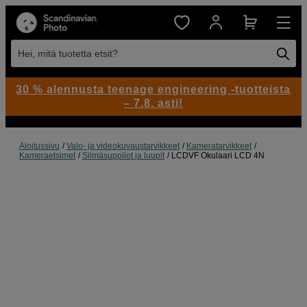
Hei, mitä tuotetta etsit?
30 % alennusta teenage engineering -tuotteista
– 7.8. asti!
Aloitussivu
Valo- ja videokuvaustarvikkeet
Kameratarvikkeet
Kameraetsimet
Silmäsuppilot ja luupit
LCDVF Okulaari LCD 4N