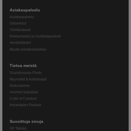
Asiakaspalvelu
Asiakaspalvelu
Ostoehdot
Toimitustavat
Reklamaatiot ja huoltotapaukset
Henkilötiedot
Muuta evästeasetuksia
Tietoa meistä
Scandinavian Photo
Myymälät & Aukioloajat
Historiamme
Avoimet työpaikat
Code of Conduct
Ilmiantajien Portaali
Suosittuja sivuja
SP Tykkää