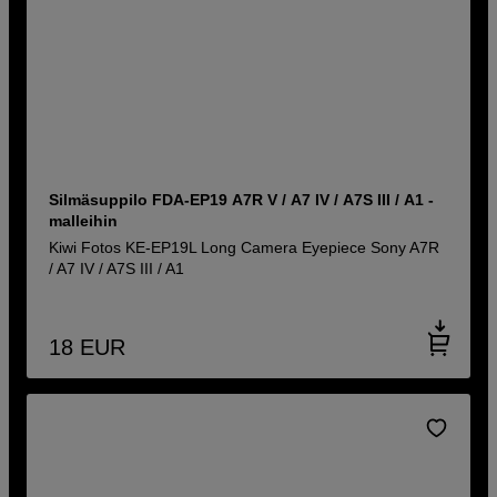
Silmäsuppilo FDA-EP19 A7R V / A7 IV / A7S III / A1 -
malleihin
Kiwi Fotos KE-EP19L Long Camera Eyepiece Sony A7R
/ A7 IV / A7S III / A1
18
EUR