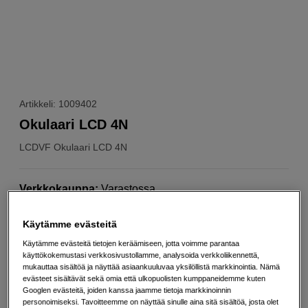
Artikkeli: 1009402
Okulaari LCD 4N
LCDVF
Okulaari LCD 4N
Verkkokauppa
:
Varastossa
Helsingin myymälä
:
Varastotilanne
Käytämme evästeitä
Käytämme evästeitä tietojen keräämiseen, jotta voimme parantaa
98
EUR
käyttökokemustasi verkkosivustollamme, analysoida verkkoliikennettä,
mukauttaa sisältöä ja näyttää asiaankuuluvaa yksilöllistä markkinointia. Nämä
evästeet sisältävät sekä omia että ulkopuolisten kumppaneidemme kuten
Määrä
Lisää ostoskoriin
Googlen evästeitä, joiden kanssa jaamme tietoja markkinoinnin
personoimiseksi. Tavoitteemme on näyttää sinulle aina sitä sisältöä, josta olet