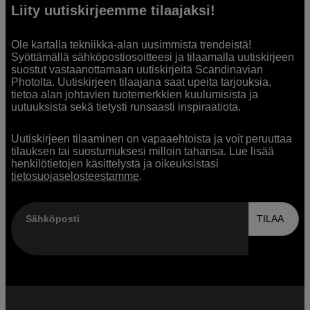
Liity uutiskirjeemme tilaajaksi!
Ole kartalla tekniikka-alan uusimmista trendeistä!
Syöttämällä sähköpostiosoitteesi ja tilaamalla uutiskirjeen
suostut vastaanottamaan uutiskirjeitä Scandinavian
Photolta. Uutiskirjeen tilaajana saat upeita tarjouksia,
tietoa alan johtavien tuotemerkkien kuulumisista ja
uutuuksista sekä tietysti runsaasti inspiraatiota.
Uutiskirjeen tilaaminen on vapaaehtoista ja voit peruuttaa
tilauksen tai suostumuksesi milloin tahansa. Lue lisää
henkilötietojen käsittelystä ja oikeuksistasi
tietosuojaselosteestamme
.
Sähköposti
TILAA