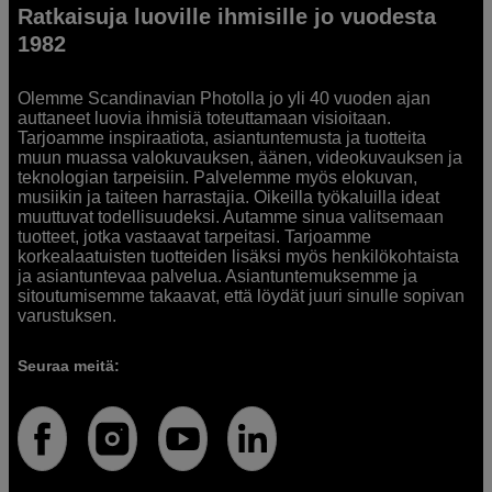
Ratkaisuja luoville ihmisille jo vuodesta
1982
Olemme Scandinavian Photolla jo yli 40 vuoden ajan
auttaneet luovia ihmisiä toteuttamaan visioitaan.
Tarjoamme inspiraatiota, asiantuntemusta ja tuotteita
muun muassa valokuvauksen, äänen, videokuvauksen ja
teknologian tarpeisiin. Palvelemme myös elokuvan,
musiikin ja taiteen harrastajia. Oikeilla työkaluilla ideat
muuttuvat todellisuudeksi. Autamme sinua valitsemaan
tuotteet, jotka vastaavat tarpeitasi. Tarjoamme
korkealaatuisten tuotteiden lisäksi myös henkilökohtaista
ja asiantuntevaa palvelua. Asiantuntemuksemme ja
sitoutumisemme takaavat, että löydät juuri sinulle sopivan
varustuksen.
Seuraa meitä: