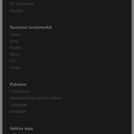
SP Community
Käytetyt
Suositut tuotemerkit
Canon
Sony
Fujifilm
Nikon
DJI
Godox
Palvelut
Yritysmyynti
Vaihtokaupat ja käytetyt tuotteet
Lahjakortti
Kuvataide
Valitse maa