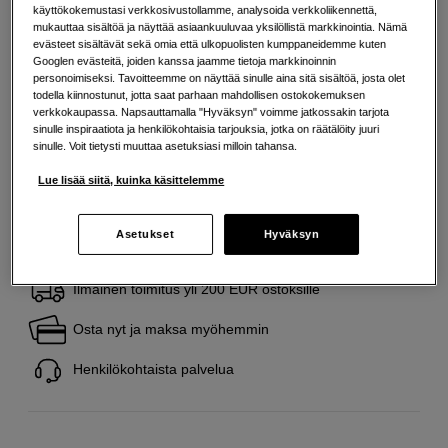
käyttökokemustasi verkkosivustollamme, analysoida verkkoliikennettä,
Lisää tietoa
mukauttaa sisältöä ja näyttää asiaankuuluvaa yksilöllistä markkinointia. Nämä
evästeet sisältävät sekä omia että ulkopuolisten kumppaneidemme kuten
Googlen evästeitä, joiden kanssa jaamme tietoja markkinoinnin
personoimiseksi. Tavoitteemme on näyttää sinulle aina sitä sisältöä, josta olet
29
EUR
todella kiinnostunut, jotta saat parhaan mahdollisen ostokokemuksen
verkkokaupassa. Napsauttamalla "Hyväksyn" voimme jatkossakin tarjota
Maksa heti tai jaa useampaan osamaksuun
Lue lisää
sinulle inspiraatiota ja henkilökohtaisia tarjouksia, jotka on räätälöity juuri
sinulle. Voit tietysti muuttaa asetuksiasi milloin tahansa.
Määrä
Lisää ostoskoriin
Lue lisää siitä, kuinka käsittelemme
Asetukset
Hyväksyn
Ilmainen toimitus yli 200 EUR ostoksille
Osta nyt ja maksa myöhemmin
Henkilökohtaista palvelua