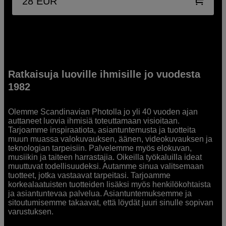
28
EUR
Ratkaisuja luoville ihmisille jo vuodesta
1982
Olemme Scandinavian Photolla jo yli 40 vuoden ajan
auttaneet luovia ihmisiä toteuttamaan visioitaan.
Tarjoamme inspiraatiota, asiantuntemusta ja tuotteita
muun muassa valokuvauksen, äänen, videokuvauksen ja
teknologian tarpeisiin. Palvelemme myös elokuvan,
musiikin ja taiteen harrastajia. Oikeilla työkaluilla ideat
muuttuvat todellisuudeksi. Autamme sinua valitsemaan
tuotteet, jotka vastaavat tarpeitasi. Tarjoamme
korkealaatuisten tuotteiden lisäksi myös henkilökohtaista
ja asiantuntevaa palvelua. Asiantuntemuksemme ja
sitoutumisemme takaavat, että löydät juuri sinulle sopivan
varustuksen.