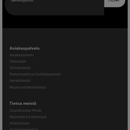
Sähköposti
TILAA
Asiakaspalvelu
Asiakaspalvelu
Ostoehdot
Toimitustavat
Reklamaatiot ja huoltotapaukset
Henkilötiedot
Muuta evästeasetuksia
Tietoa meistä
Scandinavian Photo
Myymälät & Aukioloajat
Historiamme
Avoimet työpaikat