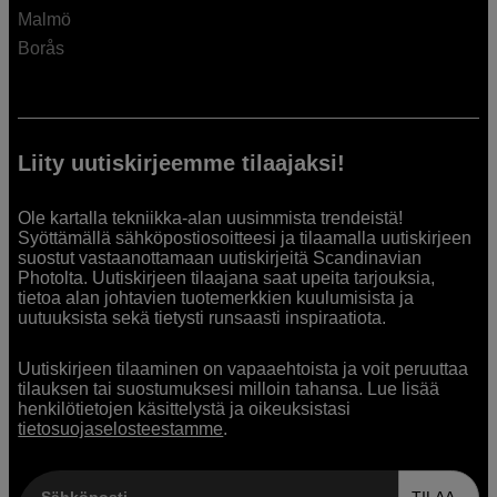
Malmö
Borås
Liity uutiskirjeemme tilaajaksi!
Ole kartalla tekniikka-alan uusimmista trendeistä!
Syöttämällä sähköpostiosoitteesi ja tilaamalla uutiskirjeen
suostut vastaanottamaan uutiskirjeitä Scandinavian
Photolta. Uutiskirjeen tilaajana saat upeita tarjouksia,
tietoa alan johtavien tuotemerkkien kuulumisista ja
uutuuksista sekä tietysti runsaasti inspiraatiota.
Uutiskirjeen tilaaminen on vapaaehtoista ja voit peruuttaa
tilauksen tai suostumuksesi milloin tahansa. Lue lisää
henkilötietojen käsittelystä ja oikeuksistasi
tietosuojaselosteestamme
.