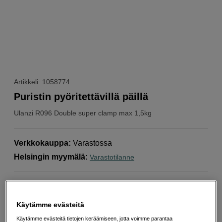
Artikkeli: 1058774
Puristin pyöritettävillä päillä
Ulanzi
R096 Double super clamp max 1,5kg
Verkkokauppa
:
Varastossa
Helsingin myymälä
:
Varastotilanne
Pyöritettävät kiinnittimet
Puristimen aukkojen väli on 12-58mm
Käytämme evästeitä
Kestää jopa 1,5 kg:n kuormia
Käytämme evästeitä tietojen keräämiseen, jotta voimme parantaa