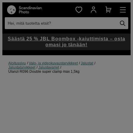
Hei, mitä tuotetta etsit?
Säästä 25 % JBL Boombox -kaiuttimista – osta
omasi jo tänään!
Aloitussivu
Valo- ja videokuvaustarvikkeet
Jalustat
Jalustatarvikkeet
Jalustavarret
Ulanzi R096 Double super clamp max 1,5kg