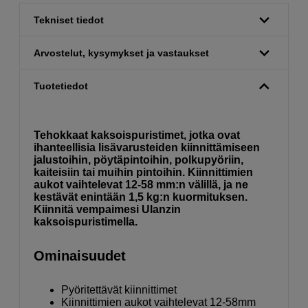
Tekniset tiedot
Arvostelut, kysymykset ja vastaukset
Tuotetiedot
Tehokkaat kaksoispuristimet, jotka ovat
ihanteellisia lisävarusteiden kiinnittämiseen
jalustoihin, pöytäpintoihin, polkupyöriin,
kaiteisiin tai muihin pintoihin. Kiinnittimien
aukot vaihtelevat 12-58 mm:n välillä, ja ne
kestävät enintään 1,5 kg:n kuormituksen.
Kiinnitä vempaimesi Ulanzin
kaksoispuristimella.
Ominaisuudet
Pyöritettävät kiinnittimet
Kiinnittimien aukot vaihtelevat 12-58mm