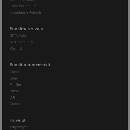
Code of Conduct
Ilmiantajien Portaali
Suosittuja sivuja
SP Tykkää
SP Community
Käytetyt
Suositut tuotemerkit
Canon
Sony
Fujifilm
Nikon
DJI
Godox
Palvelut
Yritysmyynti