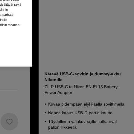
sisältävät sekä
oinnin
aat parhaan
nulle
milloin tahansa.
nssa
Kätevä USB-C-sovitin ja dummy-akku
Nikonille
ZILR USB-C to Nikon EN-EL15 Battery
Power Adapter
Kuvaa pidempään älykkäällä sovittimella
Nopea lataus USB-C-portin kautta
Täydellinen valokuvaajille, jotka ovat
paljon liikkeellä