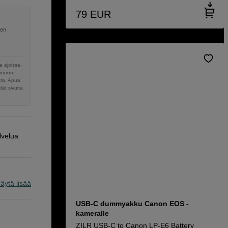
79
EUR
nen
 ajoissa,
sunnon
sta. Apua
ät sivulta
lvelua
äytä lisää
USB-C dummyakku Canon EOS -
kameralle
ZILR USB-C to Canon LP-E6 Battery