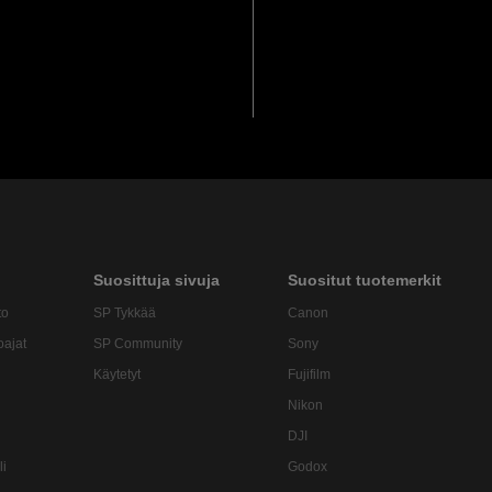
Suosittuja sivuja
Suositut tuotemerkit
to
SP Tykkää
Canon
oajat
SP Community
Sony
Käytetyt
Fujifilm
Nikon
DJI
li
Godox