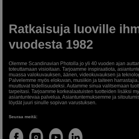
Ratkaisuja luoville ihm
vuodesta 1982
Olemme Scandinavian Photolla jo yli 40 vuoden ajan auttan
toteuttamaan visioitaan. Tarjoamme inspiraatiota, asiantunt
muassa valokuvauksen, äänen, videokuvauksen ja teknologi
Palvelemme myös elokuvan, musiikin ja taiteen harrastajia. O
muuttuvat todellisuudeksi. Autamme sinua valitsemaan tuott
tarpeitasi. Tarjoamme korkealaatuisten tuotteiden lisäksi m
asiantuntevaa palvelua. Asiantuntemuksemme ja sitoutumi
löydät juuri sinulle sopivan varustuksen.
Seuraa meitä: