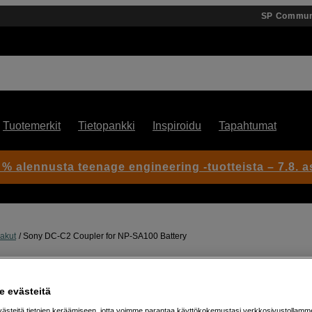
SP Commun
Tuotemerkit
Tietopankki
Inspiroidu
Tapahtumat
 % alennusta teenage engineering -tuotteista – 7.8. as
akut
Sony DC-C2 Coupler for NP-SA100 Battery
Artikkeli: 1106158
 evästeitä
Dummy-akku NP-SA100 akull
steitä tietojen keräämiseen, jotta voimme parantaa käyttökokemustasi verkkosivustollamm