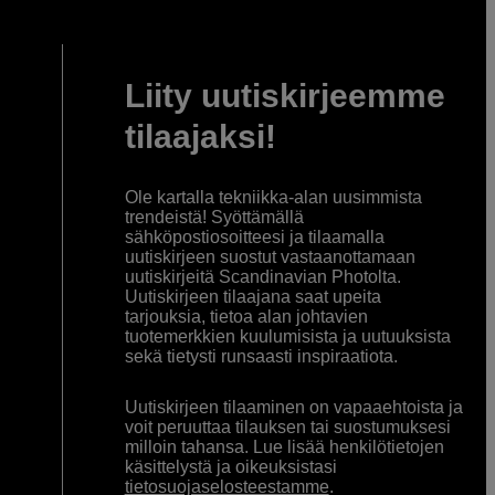
Liity uutiskirjeemme
tilaajaksi!
Ole kartalla tekniikka-alan uusimmista
trendeistä! Syöttämällä
sähköpostiosoitteesi ja tilaamalla
uutiskirjeen suostut vastaanottamaan
uutiskirjeitä Scandinavian Photolta.
Uutiskirjeen tilaajana saat upeita
tarjouksia, tietoa alan johtavien
tuotemerkkien kuulumisista ja uutuuksista
sekä tietysti runsaasti inspiraatiota.
Uutiskirjeen tilaaminen on vapaaehtoista ja
voit peruuttaa tilauksen tai suostumuksesi
milloin tahansa. Lue lisää henkilötietojen
käsittelystä ja oikeuksistasi
tietosuojaselosteestamme
.