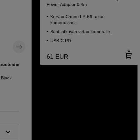
Power Adapter 0,4m
Korvaa Canon LP-E6 -akun
kamerassasi.
Saat jatkuvaa virtaa kameralle.
USB-C PD.
61
EUR
arusteiden
HyperJuice 100W USB-C GaN Travel
Charger (3C+1A) – White
 Black
Hyper HyperJuice 100W USB-C GaN
Travel Charger (3C+1A) – White
79
EUR