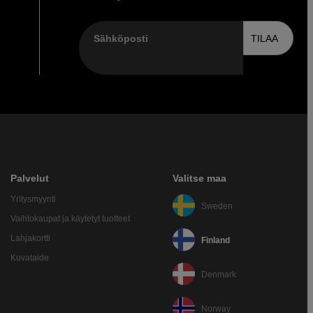
Sähköposti
TILAA
Palvelut
Valitse maa
Yritysmyynti
Sweden
Vaihtokaupat ja käytetyt tuotteet
Lahjakortti
Finland
Kuvataide
Denmark
Norway