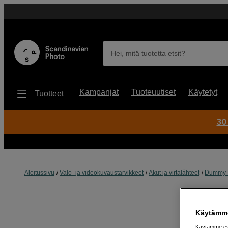
Hei, mitä tuotetta etsit?
Kampanjat
Tuoteuutiset
Käytetyt
Tuotteet
30
Aloitussivu
Valo- ja videokuvaustarvikkeet
Akut ja virtalähteet
Dummy-
Käytämme
Käytämme evä