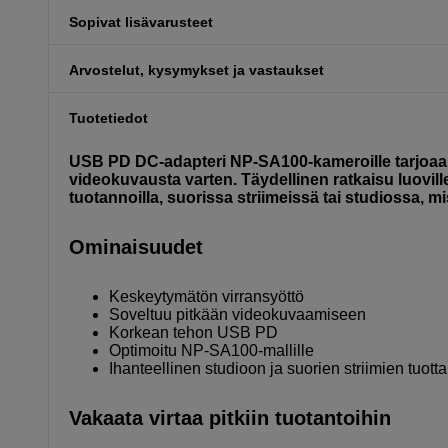
Sopivat lisävarusteet
Arvostelut, kysymykset ja vastaukset
Tuotetiedot
USB PD DC-adapteri NP-SA100-kameroille tarjoaa 
videokuvausta varten. Täydellinen ratkaisu luoville t
tuotannoilla, suorissa striimeissä tai studiossa, m
Ominaisuudet
Keskeytymätön virransyöttö
Soveltuu pitkään videokuvaamiseen
Korkean tehon USB PD
Optimoitu NP-SA100-mallille
Ihanteellinen studioon ja suorien striimien tuot
Vakaata virtaa pitkiin tuotantoihin