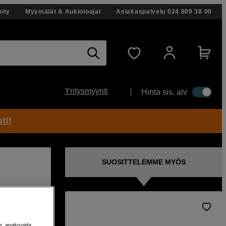
ity
Myymälät & Aukioloajat
Asiakaspalvelu
024 809 38 00
Yritysmyynti
Hinta sis. alv
ti!
SUOSITTELEMME MYÖS
e
e, analysoida