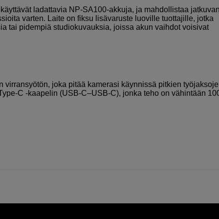
käyttävät ladattavia NP-SA100-akkuja, ja mahdollistaa jatkuva
oita varten. Laite on fiksu lisävaruste luoville tuottajille, jotka
ia tai pidempiä studiokuvauksia, joissa akun vaihdot voisivat
 virransyötön, joka pitää kamerasi käynnissä pitkien työjaksoj
 Type-C -kaapelin (USB-C–USB-C), jonka teho on vähintään 10