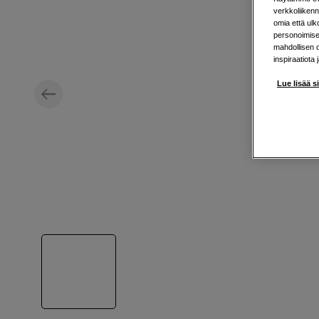
verkkoliikenn
omia että ul
personoimisek
mahdollisen 
inspiraatiota 
Lue lisää s