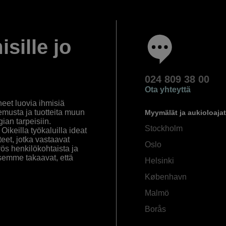
isille jo
024 809 38 00
Ota yhteyttä
eet luovia ihmisiä
emusta ja tuotteita muun
Myymälät ja aukioloajat
an tarpeisiin.
Stockholm
ikeilla työkaluilla ideat
eet, jotka vastaavat
Oslo
yös henkilökohtaista ja
semme takaavat, että
Helsinki
København
Malmö
Borås