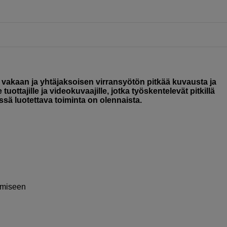
vakaan ja yhtäjaksoisen virransyötön pitkää kuvausta ja
uottajille ja videokuvaajille, jotka työskentelevät pitkillä
issä luotettava toiminta on olennaista.
tamiseen