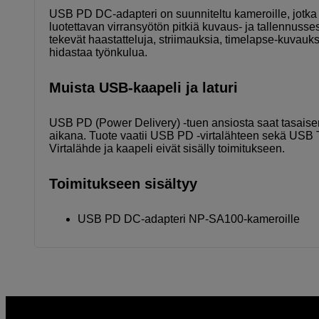
USB PD DC-adapteri on suunniteltu kameroille, jotka 
luotettavan virransyötön pitkiä kuvaus- ja tallennussessi
tekevät haastatteluja, striimauksia, timelapse-kuvauks
hidastaa työnkulua.
Muista USB-kaapeli ja laturi
USB PD (Power Delivery) -tuen ansiosta saat tasaisen
aikana. Tuote vaatii USB PD -virtalähteen sekä USB
Virtalähde ja kaapeli eivät sisälly toimitukseen.
Toimitukseen sisältyy
USB PD DC-adapteri NP-SA100-kameroille