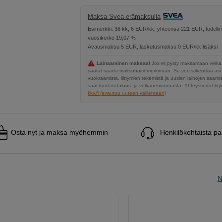
Maksa Svea-erämaksulla
Esimerkki: 36 kk, 6 EUR/kk, yhteensä 221 EUR, todelli
vuosikorko 19,07 %
Avausmaksu 5 EUR, laskutusmaksu 0 EUR/kk lisäksi
Lainaaminen maksaa!
Jos et pysty maksamaan velkaa
saatat saada maksuhäiriömerkinnän. Se voi vaikeuttaa a
vuokraamista, liittymien tekemistä ja uusien lainojen saami
saat kuntasi talous- ja velkaneuvonnasta. Yhteystiedot löyd
kkv.fi (avautuu uuteen välilehteen)
Osta nyt ja maksa myöhemmin
Henkilökohtaista pa
N