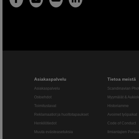
Asiakaspalvelu
Tietoa meistä
Asiakaspalvelu
Scandinavian Pho
Ostoehdot
Myymälät & Aukiol
Toimitustavat
Historiamme
Reklamaatiot ja huoltotapaukset
Avoimet työpaikat
Henkilötiedot
Code of Conduct
Muuta evästeasetuksia
Ilmiantajien Portaa