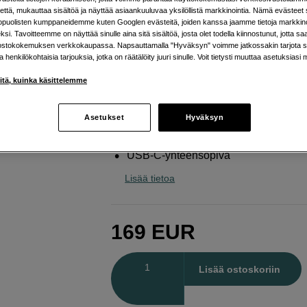
että, mukauttaa sisältöä ja näyttää asiaankuuluvaa yksilöllistä markkinointia. Nämä evästeet 
Sony
DC-C2 Coupler for NP-SA100 Battery
kopuolisten kumppaneidemme kuten Googlen evästeitä, joiden kanssa jaamme tietoja markkin
si. Tavoitteemme on näyttää sinulle aina sitä sisältöä, josta olet todella kiinnostunut, jotta s
ostokokemuksen verkkokaupassa. Napsauttamalla "Hyväksyn" voimme jatkossakin tarjota si
Verkkokauppa
:
Varastossa
ja henkilökohtaisia tarjouksia, jotka on räätälöity juuri sinulle. Voit tietysti muuttaa asetuksiasi 
Helsingin myymälä
:
Varastotilanne
iitä, kuinka käsittelemme
Vaka yhteys pitkiin tallennuksiin
Asetukset
Hyväksyn
Yhteensopiva NP-SA100-akkujen ka
USB-C-yhteensopiva
Lisää tietoa
169
EUR
Määrä
Lisää ostoskoriin