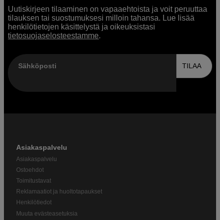
Uutiskirjeen tilaaminen on vapaaehtoista ja voit peruuttaa
tilauksen tai suostumuksesi milloin tahansa. Lue lisää
henkilötietojen käsittelystä ja oikeuksistasi
tietosuojaselosteestamme
.
Sähköposti
TILAA
Asiakaspalvelu
Asiakaspalvelu
Ostoehdot
Toimitustavat
Reklamaatiot ja huoltotapaukset
Henkilötiedot
Muuta evästeasetuksia