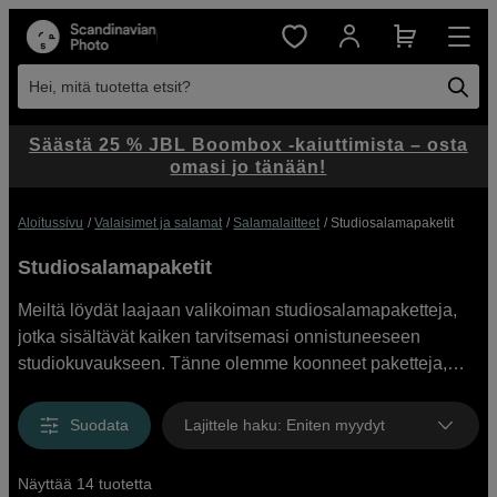
Hei, mitä tuotetta etsit?
Säästä 25 % JBL Boombox -kaiuttimista – osta
omasi jo tänään!
Aloitussivu
Valaisimet ja salamat
Salamalaitteet
Studiosalamapaketit
Studiosalamapaketit
Meiltä löydät laajaan valikoiman studiosalamapaketteja,
jotka sisältävät kaiken tarvitsemasi onnistuneeseen
studiokuvaukseen. Tänne olemme koonneet paketteja,
jotka sisältävät studiovalaisimia, jalustoja, softboxeja ja
laukkuja. Valikoimastamme löydät paketteja niin pienille
Suodata
Lajittele haku
:
Eniten myydyt
kotistudioille kuin suurille tuotantostudioillekin. Tilaa
valmiiksi koottu studiosalamapaketti suoraan
Näyttää 14 tuotetta
verkkokaupasta tai vieraile myymälässämme, niin