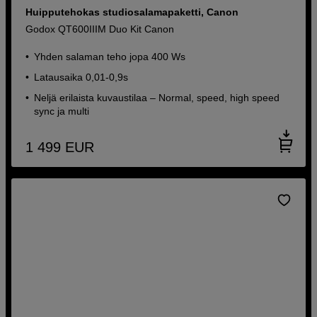
Huipputehokas studiosalamapaketti, Canon
Godox QT600IIIM Duo Kit Canon
Yhden salaman teho jopa 400 Ws
Latausaika 0,01-0,9s
Neljä erilaista kuvaustilaa – Normal, speed, high speed
sync ja multi
1 499
EUR