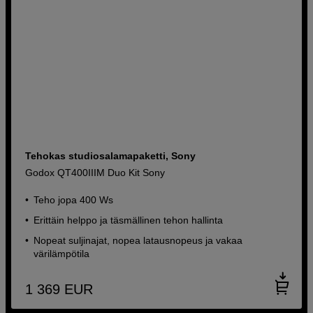
Tehokas studiosalamapaketti, Sony
Godox QT400IIIM Duo Kit Sony
Teho jopa 400 Ws
Erittäin helppo ja täsmällinen tehon hallinta
Nopeat suljinajat, nopea latausnopeus ja vakaa
värilämpötila
1 369
EUR