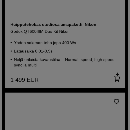
Huipputehokas studiosalamapaketti, Nikon
Godox QT600IIIM Duo Kit Nikon
Yhden salaman teho jopa 400 Ws
Latausaika 0,01-0,9s
Neljä erilaista kuvaustilaa – Normal, speed, high speed
sync ja multi
1 499
EUR