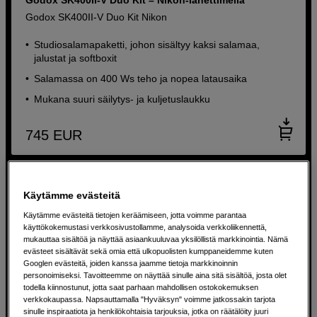
Godox SK400II-V Duo Kit Nikon
Studiosalamapaketti, johon sisältyy kaksi salamaa,
jalustat ja softboxit
Salamassa on 400 Ws teho ja nopea latausaika
Mukana suuri säilytys- ja kuljetuslaukku
745
EUR
Käytämme evästeitä
Käytämme evästeitä tietojen keräämiseen, jotta voimme parantaa
käyttökokemustasi verkkosivustollamme, analysoida verkkoliikennettä,
mukauttaa sisältöä ja näyttää asiaankuuluvaa yksilöllistä markkinointia. Nämä
evästeet sisältävät sekä omia että ulkopuolisten kumppaneidemme kuten
Googlen evästeitä, joiden kanssa jaamme tietoja markkinoinnin
personoimiseksi. Tavoitteemme on näyttää sinulle aina sitä sisältöä, josta olet
todella kiinnostunut, jotta saat parhaan mahdollisen ostokokemuksen
verkkokaupassa. Napsauttamalla "Hyväksyn" voimme jatkossakin tarjota
sinulle inspiraatiota ja henkilökohtaisia tarjouksia, jotka on räätälöity juuri