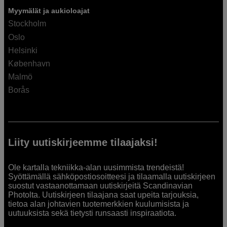
Myymälät ja aukioloajat
Stockholm
Oslo
Helsinki
København
Malmö
Borås
Liity uutiskirjeemme tilaajaksi!
Ole kartalla tekniikka-alan uusimmista trendeistä!
Syöttämällä sähköpostiosoitteesi ja tilaamalla uutiskirjeen
suostut vastaanottamaan uutiskirjeitä Scandinavian
Photolta. Uutiskirjeen tilaajana saat upeita tarjouksia,
tietoa alan johtavien tuotemerkkien kuulumisista ja
uutuuksista sekä tietysti runsaasti inspiraatiota.