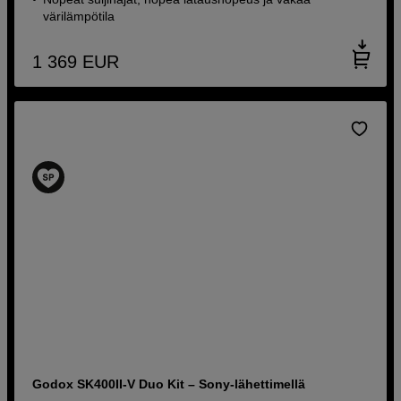
värilämpötila
1 369
EUR
Godox SK400II-V Duo Kit – Sony-lähettimellä