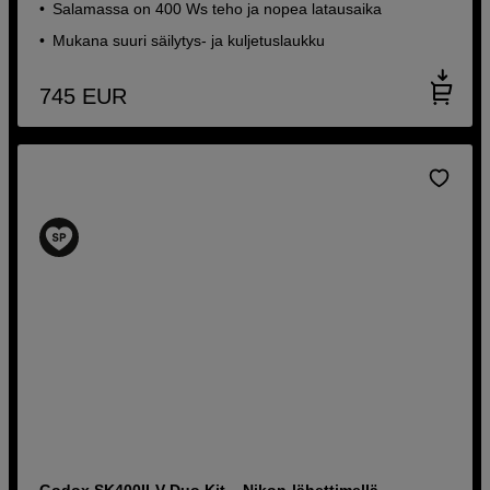
Salamassa on 400 Ws teho ja nopea latausaika
Mukana suuri säilytys- ja kuljetuslaukku
745
EUR
Godox SK400II-V Duo Kit – Nikon-lähettimellä