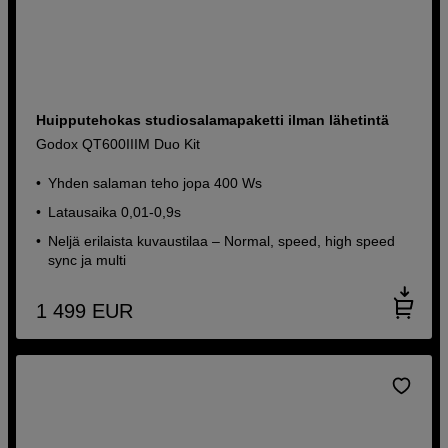
Huipputehokas studiosalamapaketti ilman lähetintä
Godox QT600IIIM Duo Kit
Yhden salaman teho jopa 400 Ws
Latausaika 0,01-0,9s
Neljä erilaista kuvaustilaa – Normal, speed, high speed
sync ja multi
1 499
EUR