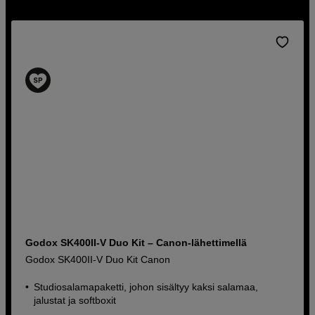
autamme sinua löytämään tarpeisiisi sopivan ratkaisun.
Godox SK400II-V Duo Kit – Canon-lähettimellä
Godox SK400II-V Duo Kit Canon
Studiosalamapaketti, johon sisältyy kaksi salamaa,
jalustat ja softboxit