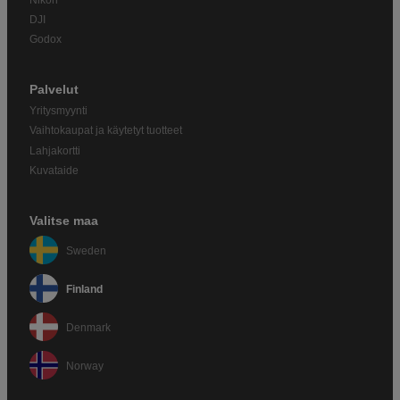
Nikon
DJI
Godox
Palvelut
Yritysmyynti
Vaihtokaupat ja käytetyt tuotteet
Lahjakortti
Kuvataide
Valitse maa
Sweden
Finland
Denmark
Norway