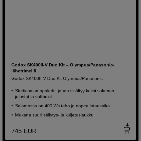
Godox SK400II-V Duo Kit – Olympus/Panasonic-
lähettimellä
Godox SK400II-V Duo Kit Olympus/Panasonic
Studiosalamapaketti, johon sisältyy kaksi salamaa,
jalustat ja softboxit
Salamassa on 400 Ws teho ja nopea latausaika
Mukana suuri säilytys- ja kuljetuslaukku
745
EUR