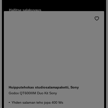
Hallitse salakuvaus
Katso valikoimamme ja opi lisää salamakuvauksesta
Tutustu täällä
Huipputehokas studiosalamapaketti, Sony
Godox QT600IIIM Duo Kit Sony
Yhden salaman teho jopa 400 Ws