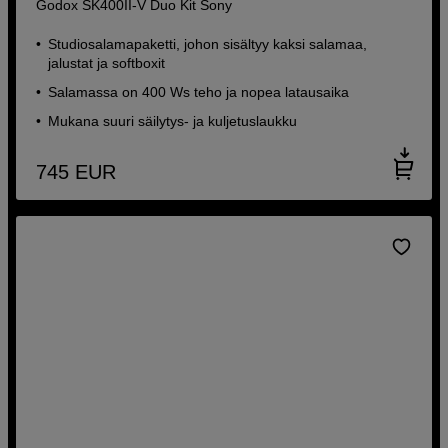
Godox SK400II-V Duo Kit Sony
Studiosalamapaketti, johon sisältyy kaksi salamaa,
jalustat ja softboxit
Salamassa on 400 Ws teho ja nopea latausaika
Mukana suuri säilytys- ja kuljetuslaukku
745
EUR