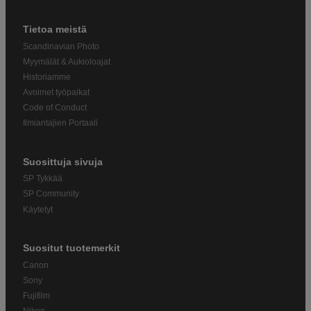
Tietoa meistä
Scandinavian Photo
Myymälät & Aukioloajat
Historiamme
Avoimet työpaikat
Code of Conduct
Ilmiantajien Portaali
Suosittuja sivuja
SP Tykkää
SP Community
Käytetyt
Suositut tuotemerkit
Canon
Sony
Fujifilm