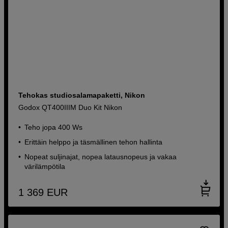
Tehokas studiosalamapaketti, Nikon
Godox QT400IIIM Duo Kit Nikon
Teho jopa 400 Ws
Erittäin helppo ja täsmällinen tehon hallinta
Nopeat suljinajat, nopea latausnopeus ja vakaa
värilämpötila
1 369
EUR