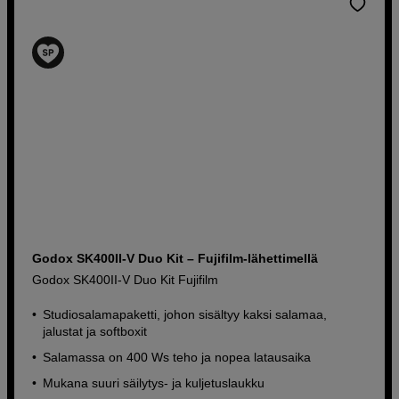
Godox SK400II-V Duo Kit – Fujifilm-lähettimellä
Godox SK400II-V Duo Kit Fujifilm
Studiosalamapaketti, johon sisältyy kaksi salamaa,
jalustat ja softboxit
Salamassa on 400 Ws teho ja nopea latausaika
Mukana suuri säilytys- ja kuljetuslaukku