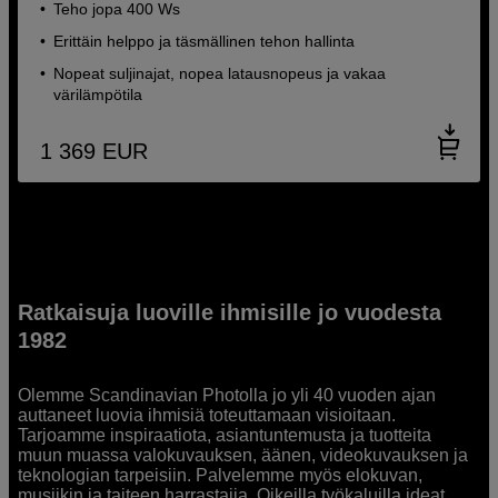
Teho jopa 400 Ws
Erittäin helppo ja täsmällinen tehon hallinta
Nopeat suljinajat, nopea latausnopeus ja vakaa
värilämpötila
1 369
EUR
Ratkaisuja luoville ihmisille jo vuodesta
1982
Olemme Scandinavian Photolla jo yli 40 vuoden ajan
auttaneet luovia ihmisiä toteuttamaan visioitaan.
Tarjoamme inspiraatiota, asiantuntemusta ja tuotteita
muun muassa valokuvauksen, äänen, videokuvauksen ja
teknologian tarpeisiin. Palvelemme myös elokuvan,
musiikin ja taiteen harrastajia. Oikeilla työkaluilla ideat