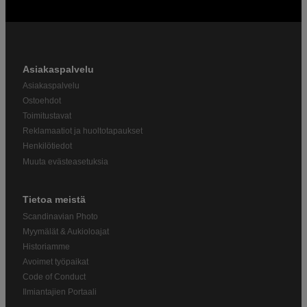
Asiakaspalvelu
Asiakaspalvelu
Ostoehdot
Toimitustavat
Reklamaatiot ja huoltotapaukset
Henkilötiedot
Muuta evästeasetuksia
Tietoa meistä
Scandinavian Photo
Myymälät & Aukioloajat
Historiamme
Avoimet työpaikat
Code of Conduct
Ilmiantajien Portaali