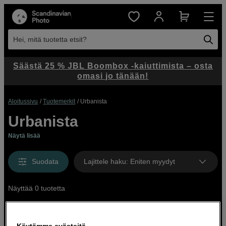
Hei, mitä tuotetta etsit?
Säästä 25 % JBL Boombox -kaiuttimista – osta
omasi jo tänään!
Aloitussivu
Tuotemerkit
Urbanista
Urbanista
Näytä lisää
Suodata
Lajittele haku
:
Eniten myydyt
Näyttää 0 tuotetta
Käytämme evästeitä