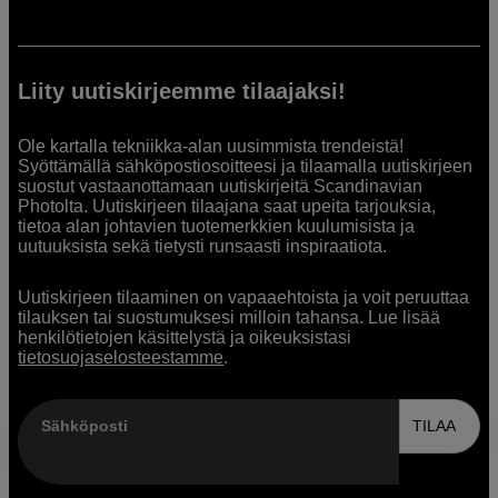
Liity uutiskirjeemme tilaajaksi!
Ole kartalla tekniikka-alan uusimmista trendeistä!
Syöttämällä sähköpostiosoitteesi ja tilaamalla uutiskirjeen
suostut vastaanottamaan uutiskirjeitä Scandinavian
Photolta. Uutiskirjeen tilaajana saat upeita tarjouksia,
tietoa alan johtavien tuotemerkkien kuulumisista ja
uutuuksista sekä tietysti runsaasti inspiraatiota.
Uutiskirjeen tilaaminen on vapaaehtoista ja voit peruuttaa
tilauksen tai suostumuksesi milloin tahansa. Lue lisää
henkilötietojen käsittelystä ja oikeuksistasi
tietosuojaselosteestamme
.
Sähköposti
TILAA