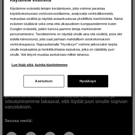
Käytämme evästeitä tietojen keräämiseen, jotta voimme parantaa
käyttökokemustasi verkkosivustollamme, analysoida verkkoliikennettä,
mukauttaa sisältöä ja näyttää asiaankuuluvaa yksilöllistä markkinointia. Nämä
Ratkaisuja luoville ihmisille jo vuodesta
evästeet sisältävät sekä omia että ulkopuolisten kumppaneidemme kuten
Googlen evästeitä, joiden kanssa jaamme tietoja markkinoinnin
1982
personoimiseksi. Tavoitteemme on näyttää sinulle aina sitä sisältöä, josta olet
todella kiinnostunut, jotta saat parhaan mahdollisen ostokokemuksen
verkkokaupassa. Napsauttamalla "Hyväksyn" voimme jatkossakin tarjota
Olemme Scandinavian Photolla jo yli 40 vuoden ajan
sinulle inspiraatiota ja henkilökohtaisia tarjouksia, jotka on räätälöity juuri
auttaneet luovia ihmisiä toteuttamaan visioitaan.
sinulle. Voit tietysti muuttaa asetuksiasi milloin tahansa.
Tarjoamme inspiraatiota, asiantuntemusta ja tuotteita
muun muassa valokuvauksen, äänen, videokuvauksen ja
Lue lisää siitä, kuinka käsittelemme
teknologian tarpeisiin. Palvelemme myös elokuvan,
musiikin ja taiteen harrastajia. Oikeilla työkaluilla ideat
muuttuvat todellisuudeksi. Autamme sinua valitsemaan
Asetukset
Hyväksyn
tuotteet, jotka vastaavat tarpeitasi. Tarjoamme
korkealaatuisten tuotteiden lisäksi myös henkilökohtaista
ja asiantuntevaa palvelua. Asiantuntemuksemme ja
sitoutumisemme takaavat, että löydät juuri sinulle sopivan
varustuksen.
Seuraa meitä: