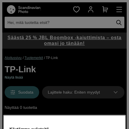
Hei, mitä tuotetta etsit?
Säästä 25 % JBL Boombox -kaiuttimista – osta
omasi jo tänään!
Aloitussivu
Tuotemerkit
TP-Link
TP-Link
Näytä lisää
Suodata
Lajittele haku
:
Eniten myydyt
Näyttää 0 tuotetta
Käytämme evästeitä