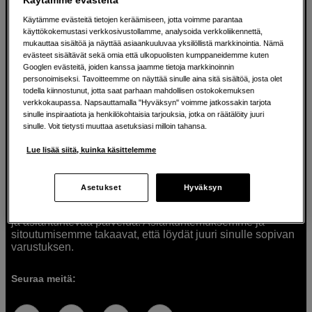
Käytämme evästeitä tietojen keräämiseen, jotta voimme parantaa
käyttökokemustasi verkkosivustollamme, analysoida verkkoliikennettä,
mukauttaa sisältöä ja näyttää asiaankuuluvaa yksilöllistä markkinointia. Nämä
Ratkaisuja luoville ihmisille jo vuodesta
evästeet sisältävät sekä omia että ulkopuolisten kumppaneidemme kuten
Googlen evästeitä, joiden kanssa jaamme tietoja markkinoinnin
1982
personoimiseksi. Tavoitteemme on näyttää sinulle aina sitä sisältöä, josta olet
todella kiinnostunut, jotta saat parhaan mahdollisen ostokokemuksen
verkkokaupassa. Napsauttamalla "Hyväksyn" voimme jatkossakin tarjota
Olemme Scandinavian Photolla jo yli 40 vuoden ajan
sinulle inspiraatiota ja henkilökohtaisia tarjouksia, jotka on räätälöity juuri
auttaneet luovia ihmisiä toteuttamaan visioitaan.
sinulle. Voit tietysti muuttaa asetuksiasi milloin tahansa.
Tarjoamme inspiraatiota, asiantuntemusta ja tuotteita
muun muassa valokuvauksen, äänen, videokuvauksen ja
Lue lisää siitä, kuinka käsittelemme
teknologian tarpeisiin. Palvelemme myös elokuvan,
musiikin ja taiteen harrastajia. Oikeilla työkaluilla ideat
muuttuvat todellisuudeksi. Autamme sinua valitsemaan
Asetukset
Hyväksyn
tuotteet, jotka vastaavat tarpeitasi. Tarjoamme
korkealaatuisten tuotteiden lisäksi myös henkilökohtaista
ja asiantuntevaa palvelua. Asiantuntemuksemme ja
sitoutumisemme takaavat, että löydät juuri sinulle sopivan
varustuksen.
Seuraa meitä: