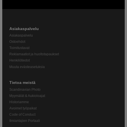
Asiakaspalvelu
Asiakaspalvelu
Ostoehdot
Toimitustavat
Reklamaatiot ja huoltotapaukset
Henkilötiedot
Muuta evästeasetuksia
Tietoa meistä
Scandinavian Photo
Myymälät & Aukioloajat
Historiamme
Avoimet työpaikat
Code of Conduct
Ilmiantajien Portaali