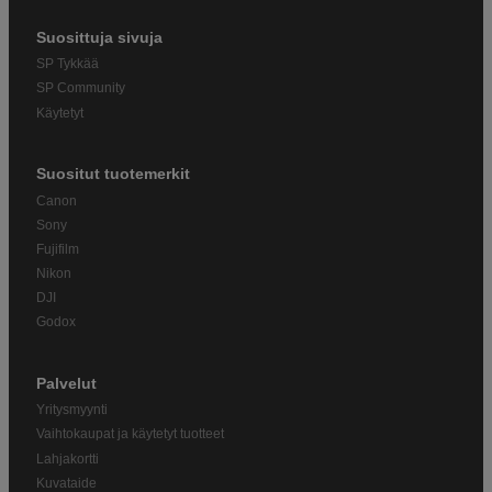
Suosittuja sivuja
SP Tykkää
SP Community
Käytetyt
Suositut tuotemerkit
Canon
Sony
Fujifilm
Nikon
DJI
Godox
Palvelut
Yritysmyynti
Vaihtokaupat ja käytetyt tuotteet
Lahjakortti
Kuvataide