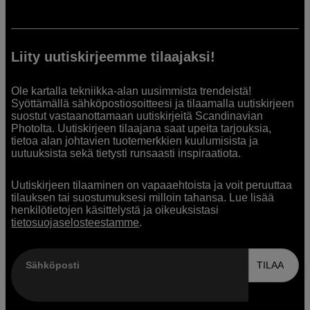
Liity uutiskirjeemme tilaajaksi!
Ole kartalla tekniikka-alan uusimmista trendeistä!
Syöttämällä sähköpostiosoitteesi ja tilaamalla uutiskirjeen
suostut vastaanottamaan uutiskirjeitä Scandinavian
Photolta. Uutiskirjeen tilaajana saat upeita tarjouksia,
tietoa alan johtavien tuotemerkkien kuulumisista ja
uutuuksista sekä tietysti runsaasti inspiraatiota.
Uutiskirjeen tilaaminen on vapaaehtoista ja voit peruuttaa
tilauksen tai suostumuksesi milloin tahansa. Lue lisää
henkilötietojen käsittelystä ja oikeuksistasi
tietosuojaselosteestamme
.
Sähköposti
TILAA