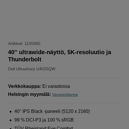
Artikkeli: 1105900
40'' ultrawide-näyttö, 5K-resoluutio ja
Thunderbolt
Dell
Ultrasharp U4025QW
Verkkokauppa
:
Ei varastossa
Helsingin myymälä
:
Varastotilanne
40'' IPS Black -paneeli (5120 x 2160)
99 % DCI-P3 ja 100 % sRGB
TÜV Rheinland Eye Comfort