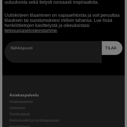
uutuuksista sekä tietysti runsaasti inspiraatiota.
Uutiskirjeen tilaaminen on vapaaehtoista ja voit peruuttaa
tilauksen tai suostumuksesi milloin tahansa. Lue lisää
henkilötietojen käsittelystä ja oikeuksistasi
tietosuojaselosteestamme
.
Sähköposti
TILAA
Asiakaspalvelu
Asiakaspalvelu
Ostoehdot
Toimitustavat
Reklamaatiot ja huoltotapaukset
Henkilötiedot