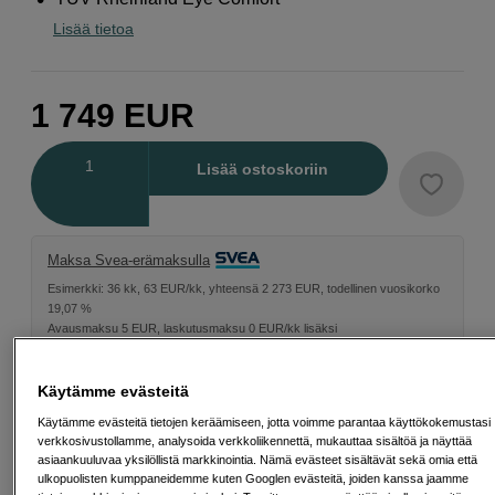
Lisää tietoa
1 749
EUR
Määrä
Lisää ostoskoriin
Maksa Svea-erämaksulla
Esimerkki: 36 kk, 63 EUR/kk, yhteensä 2 273 EUR, todellinen vuosikorko
19,07 %
Avausmaksu 5 EUR, laskutusmaksu 0 EUR/kk lisäksi
Lainaaminen maksaa!
Jos et pysty maksamaan velkaa ajoissa, saatat
saada maksuhäiriömerkinnän. Se voi vaikeuttaa asunnon vuokraamista,
Käytämme evästeitä
liittymien tekemistä ja uusien lainojen saamista. Apua saat kuntasi talous- ja
velkaneuvonnasta. Yhteystiedot löydät sivulta
kkv.fi (avautuu uuteen
Käytämme evästeitä tietojen keräämiseen, jotta voimme parantaa käyttökokemustasi
välilehteen)
verkkosivustollamme, analysoida verkkoliikennettä, mukauttaa sisältöä ja näyttää
asiaankuuluvaa yksilöllistä markkinointia. Nämä evästeet sisältävät sekä omia että
ulkopuolisten kumppaneidemme kuten Googlen evästeitä, joiden kanssa jaamme
Energialuokka