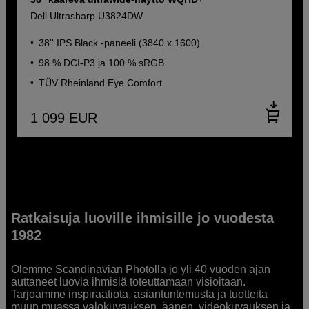
Dell Ultrasharp U3824DW
38'' IPS Black -paneeli (3840 x 1600)
98 % DCI-P3 ja 100 % sRGB
TÜV Rheinland Eye Comfort
1 099
EUR
Ratkaisuja luoville ihmisille jo vuodesta
1982
Olemme Scandinavian Photolla jo yli 40 vuoden ajan
auttaneet luovia ihmisiä toteuttamaan visioitaan.
Tarjoamme inspiraatiota, asiantuntemusta ja tuotteita
muun muassa valokuvauksen, äänen, videokuvauksen ja