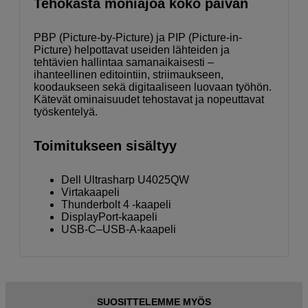
Tehokasta moniajoa koko päivän
PBP (Picture-by-Picture) ja PIP (Picture-in-
Picture) helpottavat useiden lähteiden ja
tehtävien hallintaa samanaikaisesti –
ihanteellinen editointiin, striimaukseen,
koodaukseen sekä digitaaliseen luovaan työhön.
Kätevät ominaisuudet tehostavat ja nopeuttavat
työskentelyä.
Toimitukseen sisältyy
Dell Ultrasharp U4025QW
Virtakaapeli
Thunderbolt 4 -kaapeli
DisplayPort-kaapeli
USB-C–USB-A-kaapeli
SUOSITTELEMME MYÖS