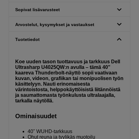
Sopivat lisävarusteet
Arvostelut, kysymykset ja vastaukset
Tuotetiedot
Koe uuden tason tuottavuus ja tarkkuus Dell
Ultrasharp U4025QW:n avulla – tämä 40"
kaareva Thunderbolt-näyttö sopii vaativaan
kuvan, videon, grafiikan tai monipuolisen työn
käsittelyyn. Nauti erinomaisesta
värintoistosta, helppokäyttöisistä liitännöistä
ja saumattomasta työnkulusta ultralaajalla,
tarkalla näytöllä.
Ominaisuudet
40" WUHD-tarkkuus
Ohut reuna ja tyylikäs muotoilu