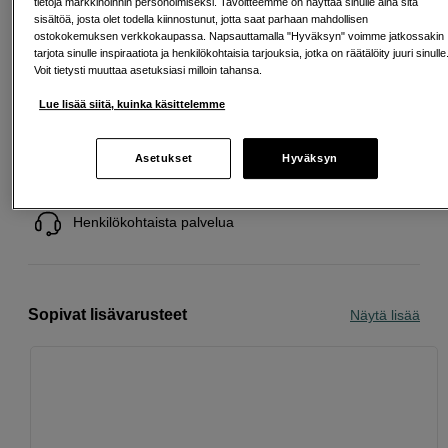
tietoja markkinoinnin personoimiseksi. Tavoitteemme on näyttää sinulle aina sitä
sisältöä, josta olet todella kiinnostunut, jotta saat parhaan mahdollisen
Tuotelehti
ostokokemuksen verkkokaupassa. Napsauttamalla "Hyväksyn" voimme jatkossakin
tarjota sinulle inspiraatiota ja henkilökohtaisia tarjouksia, jotka on räätälöity juuri sinulle
Voit tietysti muuttaa asetuksiasi milloin tahansa.
Lue lisää siitä, kuinka käsittelemme
Ilmainen toimitus yli 200 EUR ostoksille
Asetukset
Hyväksyn
Osta nyt ja maksa myöhemmin
Henkilökohtaista palvelua
Sopivat lisävarusteet
Näytä lisää