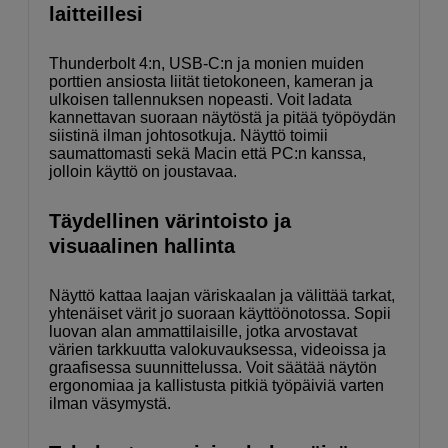
laitteillesi
Thunderbolt 4:n, USB-C:n ja monien muiden
porttien ansiosta liität tietokoneen, kameran ja
ulkoisen tallennuksen nopeasti. Voit ladata
kannettavan suoraan näytöstä ja pitää työpöydän
siistinä ilman johtosotkuja. Näyttö toimii
saumattomasti sekä Macin että PC:n kanssa,
jolloin käyttö on joustavaa.
Täydellinen värintoisto ja
visuaalinen hallinta
Näyttö kattaa laajan väriskaalan ja välittää tarkat,
yhtenäiset värit jo suoraan käyttöönotossa. Sopii
luovan alan ammattilaisille, jotka arvostavat
värien tarkkuutta valokuvauksessa, videoissa ja
graafisessa suunnittelussa. Voit säätää näytön
ergonomiaa ja kallistusta pitkiä työpäiviä varten
ilman väsymystä.