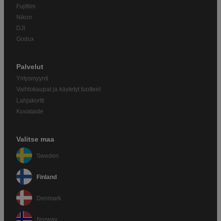
Fujifilm
Nikon
DJI
Godox
Palvelut
Yritysmyynti
Vaihtokaupat ja käytetyt tuotteet
Lahjakortti
Kuvataide
Valitse maa
Sweden
Finland
Denmark
Norway