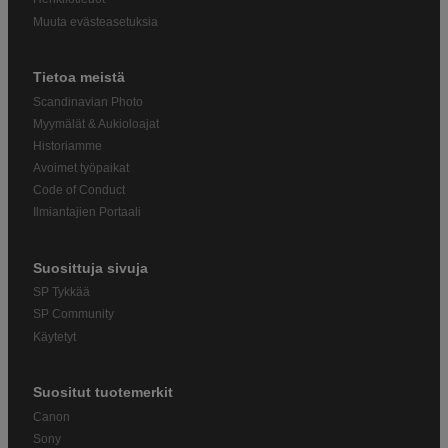
Muuta evästeasetuksia
Tietoa meistä
Scandinavian Photo
Myymälät & Aukioloajat
Historiamme
Avoimet työpaikat
Code of Conduct
Ilmiantajien Portaali
Suosittuja sivuja
SP Tykkää
SP Community
Käytetyt
Suositut tuotemerkit
Canon
Sony