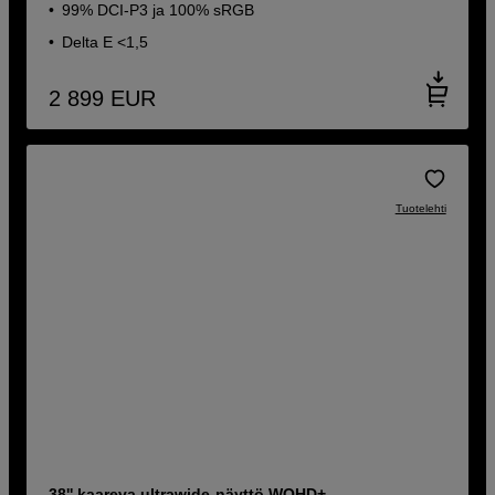
99% DCI-P3 ja 100% sRGB
Delta E <1,5
2 899
EUR
Tuotelehti
38'' kaareva ultrawide-näyttö WQHD+