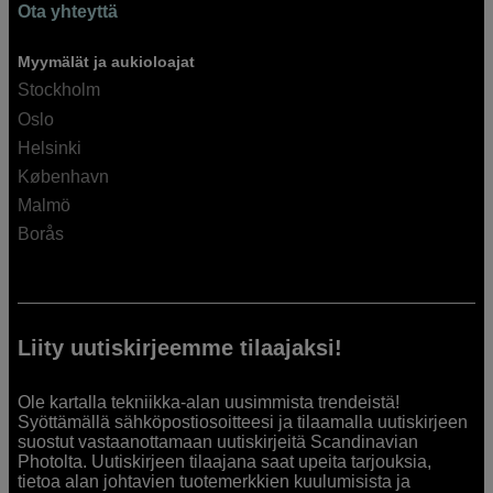
Ota yhteyttä
Myymälät ja aukioloajat
Stockholm
Oslo
Helsinki
København
Malmö
Borås
Liity uutiskirjeemme tilaajaksi!
Ole kartalla tekniikka-alan uusimmista trendeistä!
Syöttämällä sähköpostiosoitteesi ja tilaamalla uutiskirjeen
suostut vastaanottamaan uutiskirjeitä Scandinavian
Photolta. Uutiskirjeen tilaajana saat upeita tarjouksia,
tietoa alan johtavien tuotemerkkien kuulumisista ja