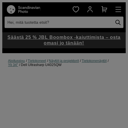
Hei, mitä tuotetta etsit?
Säästä 25 % JBL Boombox -kaiuttimista – osta
omasi jo tänään!
Aloitussivu
Tietokoneet
Näytöt ja projektorit
Tietokonenäytöt
Yli 34"
Dell Ultrasharp U4025QW