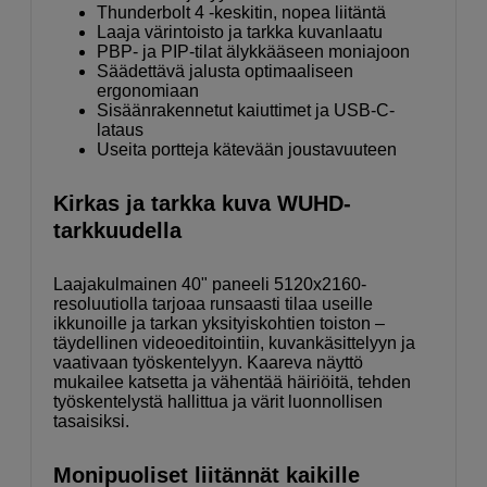
Thunderbolt 4 -keskitin, nopea liitäntä
Laaja värintoisto ja tarkka kuvanlaatu
PBP- ja PIP-tilat älykkääseen moniajoon
Säädettävä jalusta optimaaliseen
ergonomiaan
Sisäänrakennetut kaiuttimet ja USB-C-
lataus
Useita portteja kätevään joustavuuteen
Kirkas ja tarkka kuva WUHD-
tarkkuudella
Laajakulmainen 40" paneeli 5120x2160-
resoluutiolla tarjoaa runsaasti tilaa useille
ikkunoille ja tarkan yksityiskohtien toiston –
täydellinen videoeditointiin, kuvankäsittelyyn ja
vaativaan työskentelyyn. Kaareva näyttö
mukailee katsetta ja vähentää häiriöitä, tehden
työskentelystä hallittua ja värit luonnollisen
tasaisiksi.
Monipuoliset liitännät kaikille