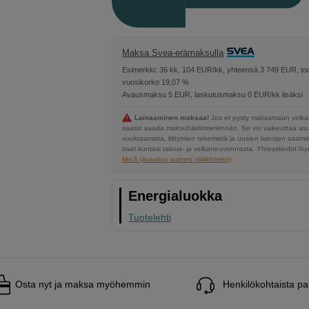
Maksa Svea-erämaksulla
Esimerkki: 36 kk, 104 EUR/kk, yhteensä 3 749 EUR, tod
vuosikorko 19,07 %
Avausmaksu 5 EUR, laskutusmaksu 0 EUR/kk lisäksi
Lainaaminen maksaa!
Jos et pysty maksamaan velkaa
saatat saada maksuhäiriömerkinnän. Se voi vaikeuttaa a
vuokraamista, liittymien tekemistä ja uusien lainojen saami
saat kuntasi talous- ja velkaneuvonnasta. Yhteystiedot löyd
kkv.fi (avautuu uuteen välilehteen)
Energialuokka
Tuotelehti
Osta nyt ja maksa myöhemmin
Henkilökohtaista pa