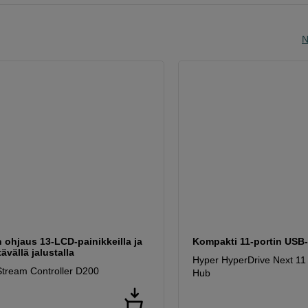
N
n ohjaus 13-LCD-painikkeilla ja
Kompakti 11-portin USB-
ävällä jalustalla
Hyper HyperDrive Next 11
Stream Controller D200
Hub