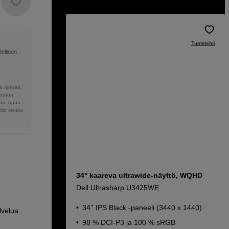
Tuotelehti
ellinen
 ajoissa,
sunnon
sta. Apua
ät sivulta
34'' kaareva ultrawide-näyttö, WQHD
Dell Ultrasharp U3425WE
34'' IPS Black -paneeli (3440 x 1440)
lvelua
98 % DCI-P3 ja 100 % sRGB