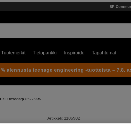
SP Commun
Tuotemerkit
Tietopankki
Inspiroidu
Tapahtumat
 % alennusta teenage engineering -tuotteista – 7.8. as
Dell Ultrasharp U5226KW
Artikkeli: 1105902
52'' kaareva ultrawide-näyttö 