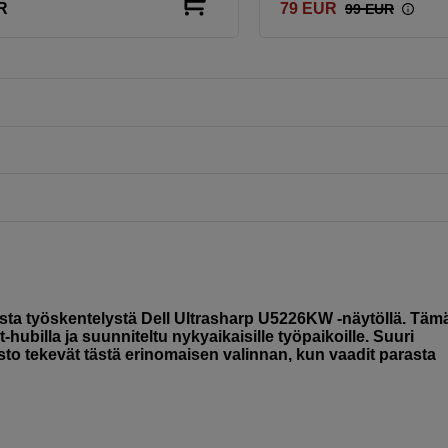
R
79
EUR
99
EUR
uvasta työskentelystä Dell Ultrasharp U5226KW -näytöllä. Täm
ubilla ja suunniteltu nykyaikaisille työpaikoille. Suuri
isto tekevät tästä erinomaisen valinnan, kun vaadit parasta