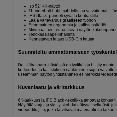
Iso 52" 4K-näyttö
Thunderbolt-hubi mahdollistaa vaivattomat liitä
IPS Black -paneeli syvällä kontrastilla
Laaja väriavaruus graafiseen työhön
Erinomainen ergonomia ja kallistussäädöt
Minimaalinen reuna usean näytön kokoonpano
Tehokas kaapelinhallinta
Kannettavan lataus USB-C:n kautta
Suunniteltu ammattimaiseen työskente
Dell Ultrasharp -näytössä on tyylikäs ja hillitty muoto
korkeuden ja kallistuksen säätäminen sujuu vaivattom
useamman näytön yhdistäminen esimerkiksi videoeditoi
Kuvanlaatu ja väritarkkuus
6K-tarkkuus ja IPS Black -tekniikka tarjoavat korkean k
Näytöllä varjot ja yksityiskohdat näkyvät selkeästi, jote
videoeditoijille, jotka tarvitsevat materiaalinsa tarkan 