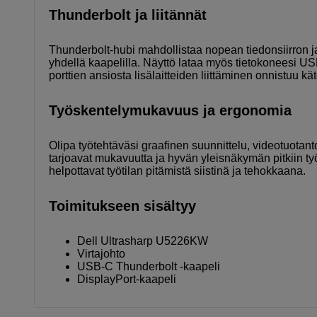
Thunderbolt ja liitännät
Thunderbolt-hubi mahdollistaa nopean tiedonsiirron ja
yhdellä kaapelilla. Näyttö lataa myös tietokoneesi US
porttien ansiosta lisälaitteiden liittäminen onnistuu kä
Työskentelymukavuus ja ergonomia
Olipa työtehtäväsi graafinen suunnittelu, videotuotanto 
tarjoavat mukavuutta ja hyvän yleisnäkymän pitkiin työ
helpottavat työtilan pitämistä siistinä ja tehokkaana.
Toimitukseen sisältyy
Dell Ultrasharp U5226KW
Virtajohto
USB-C Thunderbolt -kaapeli
DisplayPort-kaapeli