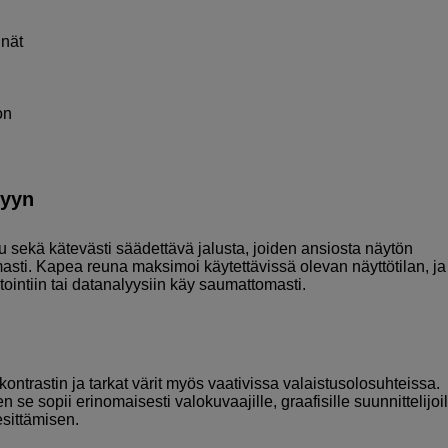
nnät
on
lyyn
ilu sekä kätevästi säädettävä jalusta, joiden ansiosta näytön
asti. Kapea reuna maksimoi käytettävissä olevan näyttötilan, ja
ntiin tai datanalyysiin käy saumattomasti.
ontrastin ja tarkat värit myös vaativissa valaistusolosuhteissa.
n se sopii erinomaisesti valokuvaajille, graafisille suunnittelijoil
esittämisen.