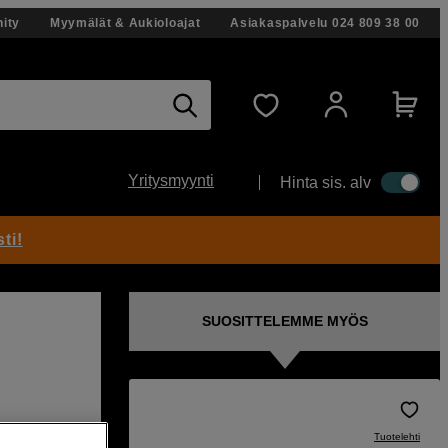
ity
Myymälät & Aukioloajat
Asiakaspalvelu
024 809 38 00
Yritysmyynti
Hinta sis. alv
ti!
SUOSITTELEMME MYÖS
6K-
Tuotelehti