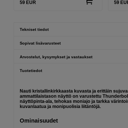
59
EUR
59
EU
Tekniset tiedot
Sopivat lisävarusteet
Arvostelut, kysymykset ja vastaukset
Tuotetiedot
Nauti kristallinkirkkaasta kuvasta ja erittäin suj
ammattilaistason näyttö on varustettu Thunderbolt-h
näyttöpinta-ala, tehokas moniajo ja tarkka värinto
kuvanlaatua ja monipuolisia liitäntöjä.
Ominaisuudet