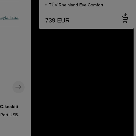
TÜV Rheinland Eye Comfort
äytä lisää
739
EUR
C-keskitin
USB-C – USB-C -kaapeli, 1,5 m
 Port USB-C
MicroConnect USB-C - C 3.2 Gen 2 100W
Cable 1,5m