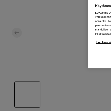
Käytämme
Käytämme evä
verkkoliikenn
omia että ul
personoimisek
mahdollisen 
inspiraatiota 
Lue lisää s