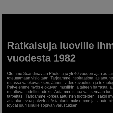
Ratkaisuja luoville ihm
vuodesta 1982
Olemme Scandinavian Photolla jo yli 40 vuoden ajan auttan
toteuttamaan visioitaan. Tarjoamme inspiraatiota, asiantunt
muassa valokuvauksen, äänen, videokuvauksen ja teknologi
Palvelemme myös elokuvan, musiikin ja taiteen harrastajia. O
muuttuvat todellisuudeksi. Autamme sinua valitsemaan tuott
tarpeitasi. Tarjoamme korkealaatuisten tuotteiden lisäksi m
asiantuntevaa palvelua. Asiantuntemuksemme ja sitoutumi
löydät juuri sinulle sopivan varustuksen.