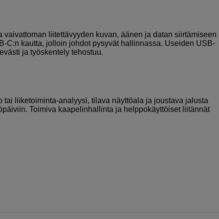
 vaivattoman liitettävyyden kuvan, äänen ja datan siirtämiseen
B-C:n kautta, jolloin johdot pysyvät hallinnassa. Useiden USB-
tevästi ja työskentely tehostuu.
tai liiketoiminta-analyysi, tilava näyttöala ja joustava jalusta
päiviin. Toimiva kaapelinhallinta ja helppokäyttöiset liitännät