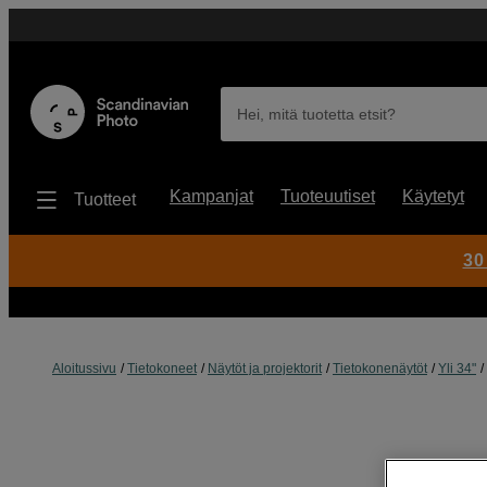
Hei, mitä tuotetta etsit?
Kampanjat
Tuoteuutiset
Käytetyt
Tuotteet
30
Aloitussivu
Tietokoneet
Näytöt ja projektorit
Tietokonenäytöt
Yli 34"