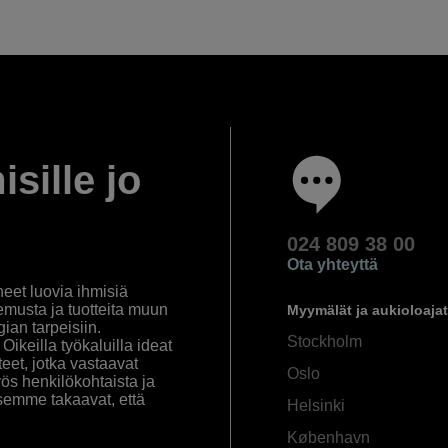
isille jo
024 809 38 00
Ota yhteyttä
eet luovia ihmisiä
emusta ja tuotteita muun
Myymälät ja aukioloajat
an tarpeisiin.
Stockholm
ikeilla työkaluilla ideat
eet, jotka vastaavat
Oslo
yös henkilökohtaista ja
semme takaavat, että
Helsinki
København