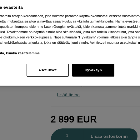
tarkkuudella
 evästeitä
Dell
Ultrasharp U5226KW
steitä tietojen keräämiseen, jotta voimme parantaa käyttökokemustasi verkkosivustollamm
että, mukauttaa sisältöä ja näyttää asiaankuuluvaa yksilöllistä markkinointia. Nämä evästeet 
kopuolisten kumppaneidemme kuten Googlen evästeitä, joiden kanssa jaamme tietoja markkin
Verkkokauppa
:
Arvioitu toimitusaika 1
si. Tavoitteemme on näyttää sinulle aina sitä sisältöä, josta olet todella kiinnostunut, jotta s
ostokokemuksen verkkokaupassa. Napsauttamalla "Hyväksyn" voimme jatkossakin tarjota si
arkipäivää tilauksesta
ja henkilökohtaisia tarjouksia, jotka on räätälöity juuri sinulle. Voit tietysti muuttaa asetuksiasi 
Helsingin myymälä
:
Varastotilanne
iitä, kuinka käsittelemme
52" 6K IPS Black -paneeli (6144 × 2
Asetukset
Hyväksyn
99% DCI-P3 ja 100% sRGB
Delta E <1,5
Lisää tietoa
2 899
EUR
Määrä
Lisää ostoskoriin