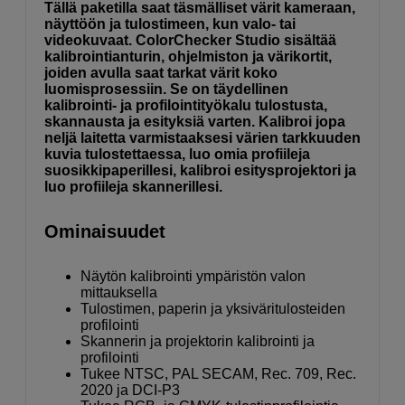
Tällä paketilla saat täsmälliset värit kameraan,
näyttöön ja tulostimeen, kun valo- tai
videokuvaat. ColorChecker Studio sisältää
kalibrointianturin, ohjelmiston ja värikortit,
joiden avulla saat tarkat värit koko
luomisprosessiin. Se on täydellinen
kalibrointi- ja profilointityökalu tulostusta,
skannausta ja esityksiä varten. Kalibroi jopa
neljä laitetta varmistaaksesi värien tarkkuuden
kuvia tulostettaessa, luo omia profiileja
suosikkipaperillesi, kalibroi esitysprojektori ja
luo profiileja skannerillesi.
Ominaisuudet
Näytön kalibrointi ympäristön valon
mittauksella
Tulostimen, paperin ja yksiväritulosteiden
profilointi
Skannerin ja projektorin kalibrointi ja
profilointi
Tukee NTSC, PAL SECAM, Rec. 709, Rec.
2020 ja DCI-P3