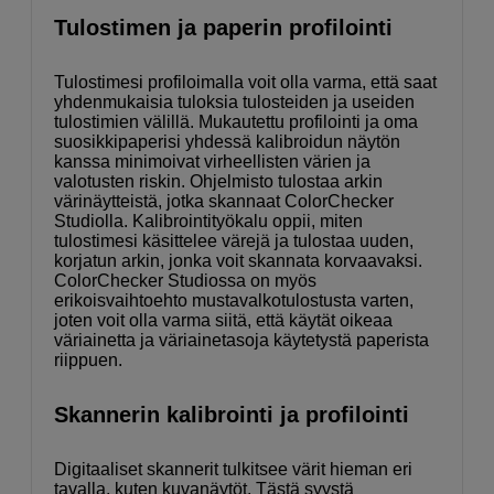
Tulostimen ja paperin profilointi
Tulostimesi profiloimalla voit olla varma, että saat
yhdenmukaisia tuloksia tulosteiden ja useiden
tulostimien välillä. Mukautettu profilointi ja oma
suosikkipaperisi yhdessä kalibroidun näytön
kanssa minimoivat virheellisten värien ja
valotusten riskin. Ohjelmisto tulostaa arkin
värinäytteistä, jotka skannaat ColorChecker
Studiolla. Kalibrointityökalu oppii, miten
tulostimesi käsittelee värejä ja tulostaa uuden,
korjatun arkin, jonka voit skannata korvaavaksi.
ColorChecker Studiossa on myös
erikoisvaihtoehto mustavalkotulostusta varten,
joten voit olla varma siitä, että käytät oikeaa
väriainetta ja väriainetasoja käytetystä paperista
riippuen.
Skannerin kalibrointi ja profilointi
Digitaaliset skannerit tulkitsee värit hieman eri
tavalla, kuten kuvanäytöt. Tästä syystä