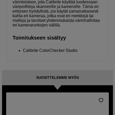
värintoistoon, jota Calibrite käyttää luodessaan
väriprofiileja skannerille ja kameroille. Tämä on
erityisen hyödyllistä, jos käytät samanaikaisesti
kahta eri kameraa, jotka ovat eri merkkejä tai
malleja ja tarvitset yhdenmukaista värinhallintaa
eri kamerarunkojen välillä.
Toimitukseen sisältyy
Calibrite ColorChecker Studio
SUOSITTELEMME MYÖS