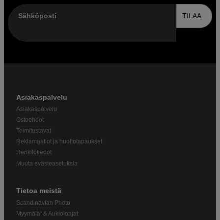
Sähköposti
TILAA
Asiakaspalvelu
Asiakaspalvelu
Ostoehdot
Toimitustavat
Reklamaatiot ja huoltotapaukset
Henkilötiedot
Muuta evästeasetuksia
Tietoa meistä
Scandinavian Photo
Myymälät & Aukioloajat