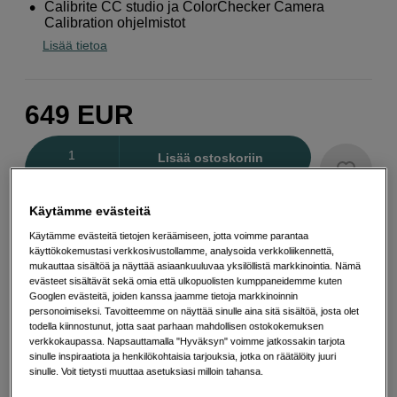
Calibrite CC studio ja ColorChecker Camera
Calibration ohjelmistot
Lisää tietoa
649
EUR
Määrä
Lisää ostoskoriin
Käytämme evästeitä
Maksa Svea-erämaksulla
Käytämme evästeitä tietojen keräämiseen, jotta voimme parantaa
käyttökokemustasi verkkosivustollamme, analysoida verkkoliikennettä,
Esimerkki: 36 kk, 23 EUR/kk, yhteensä 833 EUR, todellinen vuosikorko
mukauttaa sisältöä ja näyttää asiaankuuluvaa yksilöllistä markkinointia. Nämä
19,07 %
evästeet sisältävät sekä omia että ulkopuolisten kumppaneidemme kuten
Avausmaksu 5 EUR, laskutusmaksu 0 EUR/kk lisäksi
Googlen evästeitä, joiden kanssa jaamme tietoja markkinoinnin
personoimiseksi. Tavoitteemme on näyttää sinulle aina sitä sisältöä, josta olet
Lainaaminen maksaa!
Jos et pysty maksamaan velkaa ajoissa, saatat
todella kiinnostunut, jotta saat parhaan mahdollisen ostokokemuksen
saada maksuhäiriömerkinnän. Se voi vaikeuttaa asunnon vuokraamista,
verkkokaupassa. Napsauttamalla "Hyväksyn" voimme jatkossakin tarjota
liittymien tekemistä ja uusien lainojen saamista. Apua saat kuntasi talous- ja
velkaneuvonnasta. Yhteystiedot löydät sivulta
kkv.fi (avautuu uuteen
sinulle inspiraatiota ja henkilökohtaisia tarjouksia, jotka on räätälöity juuri
välilehteen)
sinulle. Voit tietysti muuttaa asetuksiasi milloin tahansa.