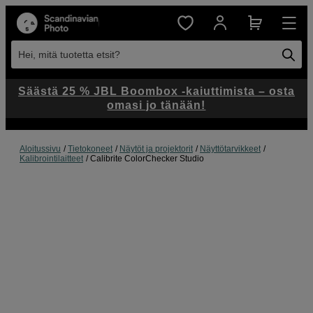
Hei, mitä tuotetta etsit?
Säästä 25 % JBL Boombox -kaiuttimista – osta
omasi jo tänään!
Aloitussivu
Tietokoneet
Näytöt ja projektorit
Näyttötarvikkeet
Kalibrointilaitteet
Calibrite ColorChecker Studio