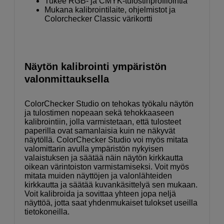
Tukee RGB- ja CMYK-tulostinprofilointia
Mukana kalibrointilaite, ohjelmistot ja
Colorchecker Classic värikortti
Näytön kalibrointi ympäristön
valonmittauksella
ColorChecker Studio on tehokas työkalu näytön
ja tulostimen nopeaan sekä tehokkaaseen
kalibrointiin, jolla varmistetaan, että tulosteet
paperilla ovat samanlaisia kuin ne näkyvät
näytöllä. ColorChecker Studio voi myös mitata
valomittarin avulla ympäristön nykyisen
valaistuksen ja säätää näin näytön kirkkautta
oikean värintoiston varmistamiseksi. Voit myös
mitata muiden näyttöjen ja valonlähteiden
kirkkautta ja säätää kuvankäsittelyä sen mukaan.
Voit kalibroida ja sovittaa yhteen jopa neljä
näyttöä, jotta saat yhdenmukaiset tulokset useilla
tietokoneilla.