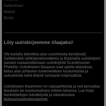
København
Malmö
Borås
Liity uutiskirjeemme tilaajaksi!
Ole kartalla tekniikka-alan uusimmista trendeistä!
Syöttämällä sähköpostiosoitteesi ja tilaamalla uutiskirjeen
suostut vastaanottamaan uutiskirjeitä Scandinavian
Photolta. Uutiskirjeen tilaajana saat upeita tarjouksia,
tietoa alan johtavien tuotemerkkien kuulumisista ja
uutuuksista sekä tietysti runsaasti inspiraatiota.
Uutiskirjeen tilaaminen on vapaaehtoista ja voit peruuttaa
tilauksen tai suostumuksesi milloin tahansa. Lue lisää
henkilötietojen käsittelystä ja oikeuksistasi
tietosuojaselosteestamme
.