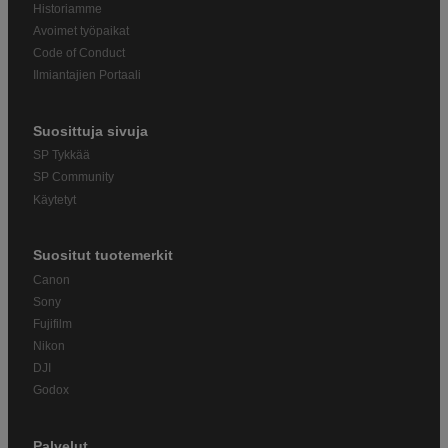
Historiamme
Avoimet työpaikat
Code of Conduct
Ilmiantajien Portaali
Suosittuja sivuja
SP Tykkää
SP Community
Käytetyt
Suositut tuotemerkit
Canon
Sony
Fujifilm
Nikon
DJI
Godox
Palvelut