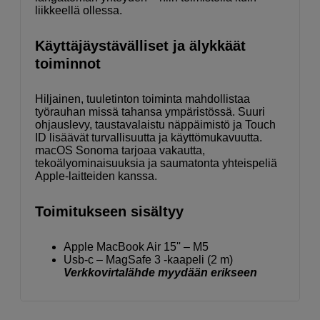
liikkeellä ollessa.
Käyttäjäystävälliset ja älykkäät
toiminnot
Hiljainen, tuuletin­ton toiminta mahdollistaa
työrauhan missä tahansa ympäristössä. Suuri
ohjauslevy, taustavalaistu näppäimistö ja Touch
ID lisäävät turvallisuutta ja käyttömukavuutta.
macOS Sonoma tarjoaa vakautta,
tekoälyominaisuuksia ja saumatonta yhteispeliä
Apple-laitteiden kanssa.
Toimitukseen sisältyy
Apple MacBook Air 15'' – M5
Usb-c – MagSafe 3 -kaapeli (2 m)
Verkkovirtalähde myydään erikseen