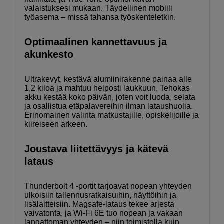
valaistuksesi mukaan. Täydellinen mobiili
työasema – missä tahansa työskenteletkin.
Optimaalinen kannettavuus ja
akunkesto
Ultrakevyt, kestävä alumiinirakenne painaa alle
1,2 kiloa ja mahtuu helposti laukkuun. Tehokas
akku kestää koko päivän, joten voit luoda, selata
ja osallistua etäpalavereihin ilman lataushuolia.
Erinomainen valinta matkustajille, opiskelijoille ja
kiireiseen arkeen.
Joustava liitettävyys ja kätevä
lataus
Thunderbolt 4 -portit tarjoavat nopean yhteyden
ulkoisiin tallennusratkaisuihin, näyttöihin ja
lisälaitteisiin. Magsafe-lataus tekee arjesta
vaivatonta, ja Wi-Fi 6E tuo nopean ja vakaan
langattoman yhteyden – niin toimistolla kuin