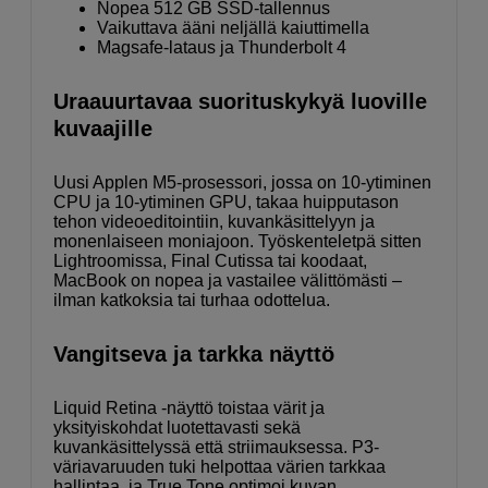
Nopea 512 GB SSD-tallennus
Vaikuttava ääni neljällä kaiuttimella
Magsafe-lataus ja Thunderbolt 4
Uraauurtavaa suorituskykyä luoville
kuvaajille
Uusi Applen M5-prosessori, jossa on 10-ytiminen
CPU ja 10-ytiminen GPU, takaa huipputason
tehon videoeditointiin, kuvankäsittelyyn ja
monen­laiseen moniajoon. Työskenteletpä sitten
Lightroomissa, Final Cutissa tai koodaat,
MacBook on nopea ja vastailee välittömästi –
ilman katkoksia tai turhaa odottelua.
Vangitseva ja tarkka näyttö
Liquid Retina -näyttö toistaa värit ja
yksityiskohdat luotettavasti sekä
kuvankäsittelyssä että striimauksessa. P3-
väriavaruuden tuki helpottaa värien tarkkaa
hallintaa, ja True Tone optimoi kuvan