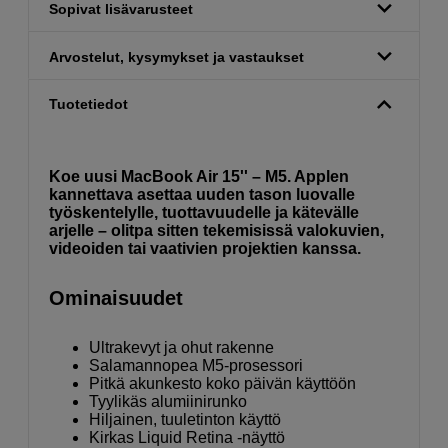
Sopivat lisävarusteet
Arvostelut, kysymykset ja vastaukset
Tuotetiedot
Koe uusi MacBook Air 15'' – M5. Applen
kannettava asettaa uuden tason luovalle
työskentelylle, tuottavuudelle ja kätevälle
arjelle – olitpa sitten tekemisissä valokuvien,
videoiden tai vaativien projektien kanssa.
Ominaisuudet
Ultrakevyt ja ohut rakenne
Salaman­nopea M5-prosessori
Pitkä akunkesto koko päivän käyttöön
Tyylikäs alumiinirunko
Hiljainen, tuuletin­ton käyttö
Kirkas Liquid Retina -näyttö