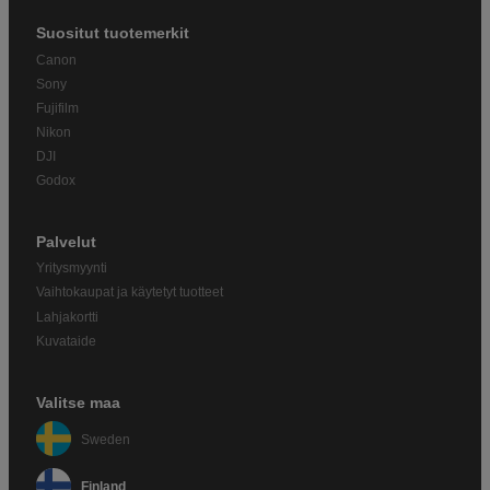
Suositut tuotemerkit
Canon
Sony
Fujifilm
Nikon
DJI
Godox
Palvelut
Yritysmyynti
Vaihtokaupat ja käytetyt tuotteet
Lahjakortti
Kuvataide
Valitse maa
Sweden
Finland