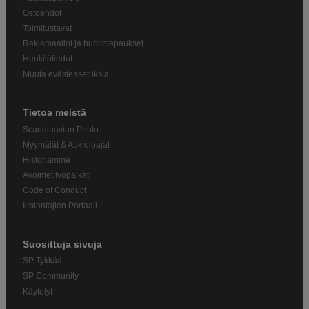
Ostoehdot
Toimitustavat
Reklamaatiot ja huoltotapaukset
Henkilötiedot
Muuta evästeasetuksia
Tietoa meistä
Scandinavian Photo
Myymälät & Aukioloajat
Historiamme
Avoimet työpaikat
Code of Conduct
Ilmiantajien Portaali
Suosittuja sivuja
SP Tykkää
SP Community
Käytetyt