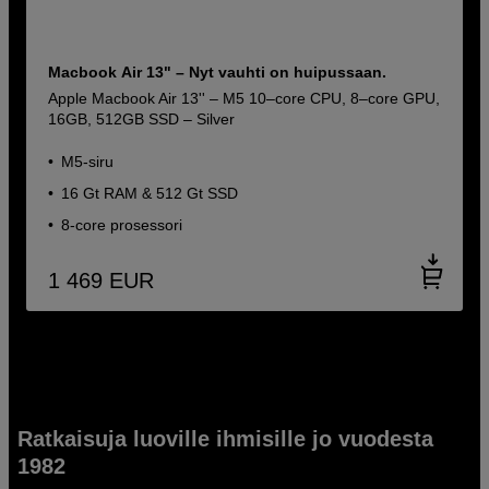
Macbook Air 13" – Nyt vauhti on huipussaan.
Apple Macbook Air 13'' – M5 10–core CPU, 8–core GPU,
16GB, 512GB SSD – Silver
M5-siru
16 Gt RAM & 512 Gt SSD
8-core prosessori
1 469
EUR
Ratkaisuja luoville ihmisille jo vuodesta
1982