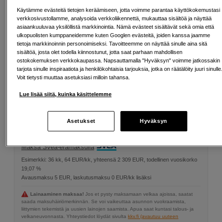
USB PD
Käytämme evästeitä tietojen keräämiseen, jotta voimme parantaa käyttökokemustasi
verkkosivustollamme, analysoida verkkoliikennettä, mukauttaa sisältöä ja näyttää
asiaankuuluvaa yksilöllistä markkinointia. Nämä evästeet sisältävät sekä omia että
Infinite Wall Charger EU PD 67W GaN
ulkopuolisten kumppaneidemme kuten Googlen evästeitä, joiden kanssa jaamme
39
EUR
tietoja markkinoinnin personoimiseksi. Tavoitteemme on näyttää sinulle aina sitä
sisältöä, josta olet todella kiinnostunut, jotta saat parhaan mahdollisen
ostokokemuksen verkkokaupassa. Napsauttamalla "Hyväksyn" voimme jatkossakin
tarjota sinulle inspiraatiota ja henkilökohtaisia tarjouksia, jotka on räätälöity juuri sinulle
1 769
EUR
Voit tietysti muuttaa asetuksiasi milloin tahansa.
Lue lisää siitä, kuinka käsittelemme
Määrä
Lisää ostoskoriin
Asetukset
Hyväksyn
Maksa Svea-erämaksulla
Esimerkki: 36 kk, 64 EUR/kk, yhteensä 2 309 EUR, todellinen vuosikorko
19,07 %
Avausmaksu 5 EUR, laskutusmaksu 0 EUR/kk lisäksi
Lainaaminen maksaa!
Jos et pysty maksamaan velkaa ajoissa, saatat
saada maksuhäiriömerkinnän. Se voi vaikeuttaa asunnon vuokraamista,
liittymien tekemistä ja uusien lainojen saamista. Apua saat kuntasi talous- ja
velkaneuvonnasta. Yhteystiedot löydät sivulta
kkv.fi (avautuu uuteen