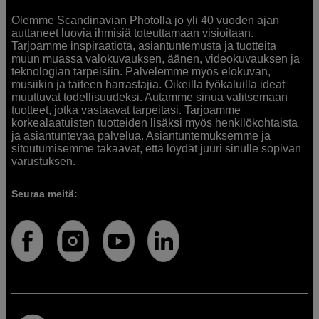
Olemme Scandinavian Photolla jo yli 40 vuoden ajan
auttaneet luovia ihmisiä toteuttamaan visioitaan.
Tarjoamme inspiraatiota, asiantuntemusta ja tuotteita
muun muassa valokuvauksen, äänen, videokuvauksen ja
teknologian tarpeisiin. Palvelemme myös elokuvan,
musiikin ja taiteen harrastajia. Oikeilla työkaluilla ideat
muuttuvat todellisuudeksi. Autamme sinua valitsemaan
tuotteet, jotka vastaavat tarpeitasi. Tarjoamme
korkealaatuisten tuotteiden lisäksi myös henkilökohtaista
ja asiantuntevaa palvelua. Asiantuntemuksemme ja
sitoutumisemme takaavat, että löydät juuri sinulle sopivan
varustuksen.
Seuraa meitä: