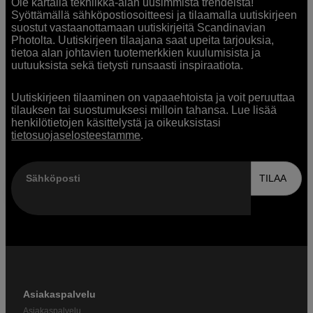
Ole kartalla tekniikka-alan uusimmista trendeistä!
Syöttämällä sähköpostiosoitteesi ja tilaamalla uutiskirjeen
suostut vastaanottamaan uutiskirjeitä Scandinavian
Photolta. Uutiskirjeen tilaajana saat upeita tarjouksia,
tietoa alan johtavien tuotemerkkien kuulumisista ja
uutuuksista sekä tietysti runsaasti inspiraatiota.
Uutiskirjeen tilaaminen on vapaaehtoista ja voit peruuttaa
tilauksen tai suostumuksesi milloin tahansa. Lue lisää
henkilötietojen käsittelystä ja oikeuksistasi
tietosuojaselosteestamme
.
Sähköposti
TILAA
Asiakaspalvelu
Asiakaspalvelu