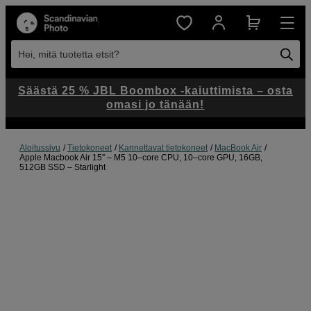
Hei, mitä tuotetta etsit?
Säästä 25 % JBL Boombox -kaiuttimista – osta
omasi jo tänään!
Aloitussivu
Tietokoneet
Kannettavat tietokoneet
MacBook Air
Apple Macbook Air 15'' – M5 10–core CPU, 10–core GPU, 16GB,
512GB SSD – Starlight