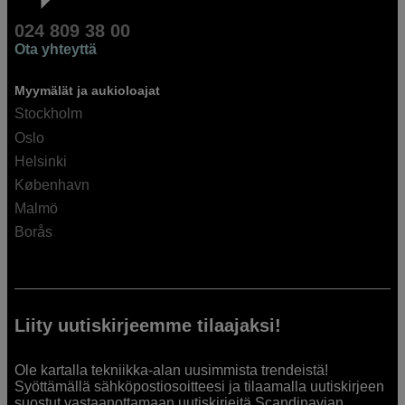
024 809 38 00
Ota yhteyttä
Myymälät ja aukioloajat
Stockholm
Oslo
Helsinki
København
Malmö
Borås
Liity uutiskirjeemme tilaajaksi!
Ole kartalla tekniikka-alan uusimmista trendeistä!
Syöttämällä sähköpostiosoitteesi ja tilaamalla uutiskirjeen
suostut vastaanottamaan uutiskirjeitä Scandinavian