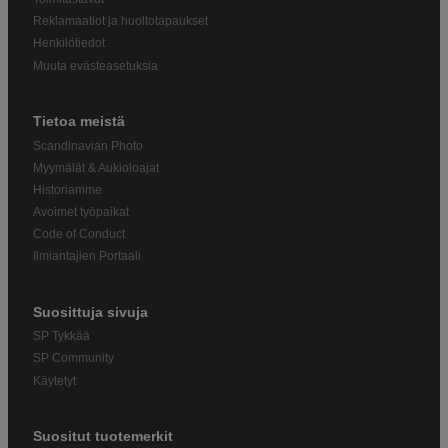
Reklamaatiot ja huoltotapaukset
Henkilötiedot
Muuta evästeasetuksia
Tietoa meistä
Scandinavian Photo
Myymälät & Aukioloajat
Historiamme
Avoimet työpaikat
Code of Conduct
Ilmiantajien Portaali
Suosittuja sivuja
SP Tykkää
SP Community
Käytetyt
Suositut tuotemerkit