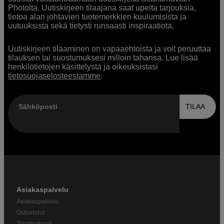
Photolta. Uutiskirjeen tilaajana saat upeita tarjouksia,
tietoa alan johtavien tuotemerkkien kuulumisista ja
uutuuksista sekä tietysti runsaasti inspiraatiota.
Uutiskirjeen tilaaminen on vapaaehtoista ja voit peruuttaa
tilauksen tai suostumuksesi milloin tahansa. Lue lisää
henkilötietojen käsittelystä ja oikeuksistasi
tietosuojaselosteestamme
.
Sähköposti
TILAA
Asiakaspalvelu
Asiakaspalvelu
Ostoehdot
Toimitustavat