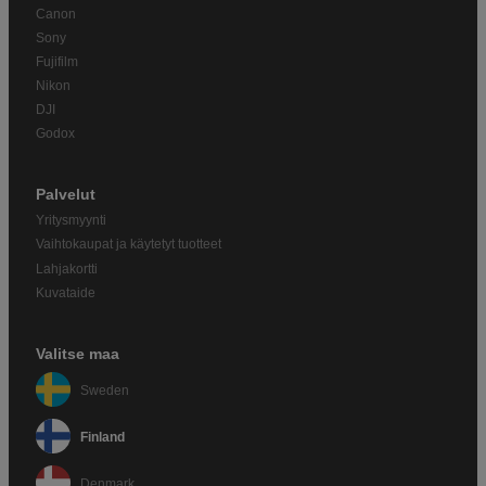
Canon
Sony
Fujifilm
Nikon
DJI
Godox
Palvelut
Yritysmyynti
Vaihtokaupat ja käytetyt tuotteet
Lahjakortti
Kuvataide
Valitse maa
Sweden
Finland
Denmark