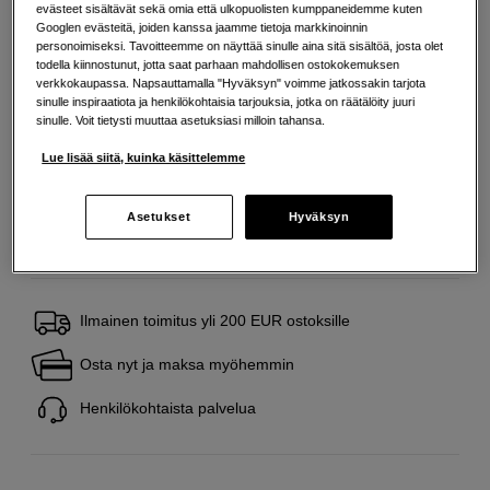
evästeet sisältävät sekä omia että ulkopuolisten kumppaneidemme kuten
Lisää tietoa
Googlen evästeitä, joiden kanssa jaamme tietoja markkinoinnin
personoimiseksi. Tavoitteemme on näyttää sinulle aina sitä sisältöä, josta olet
todella kiinnostunut, jotta saat parhaan mahdollisen ostokokemuksen
verkkokaupassa. Napsauttamalla "Hyväksyn" voimme jatkossakin tarjota
35
EUR
sinulle inspiraatiota ja henkilökohtaisia tarjouksia, jotka on räätälöity juuri
sinulle. Voit tietysti muuttaa asetuksiasi milloin tahansa.
Maksa heti tai jaa useampaan osamaksuun
Lue lisää
Lue lisää siitä, kuinka käsittelemme
Määrä
Lisää ostoskoriin
Asetukset
Hyväksyn
Ilmainen toimitus yli 200 EUR ostoksille
Osta nyt ja maksa myöhemmin
Henkilökohtaista palvelua