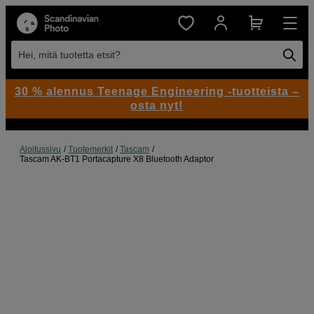
Hei, mitä tuotetta etsit?
30 % alennus Teenage Engineering -tuotteista –
osta nyt!
Aloitussivu
Tuotemerkit
Tascam
Tascam AK-BT1 Portacapture X8 Bluetooth Adaptor