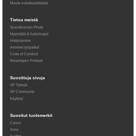
Muuta evästeasetuksia
Tietoa meistä
Scandinavian Photo
Myymälät & Aukioloajat
Historiamme
Avoimet työpaikat
Code of Conduct
Ilmiantajien Portaali
Suosittuja sivuja
SP Tykkää
SP Community
Käytetyt
Suositut tuotemerkit
Canon
Sony