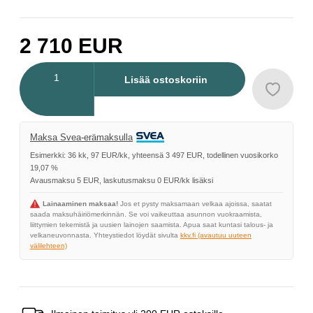
2 710
EUR
Määrä
Lisää ostoskoriin
Maksa Svea-erämaksulla
Esimerkki: 36 kk, 97 EUR/kk, yhteensä 3 497 EUR, todellinen vuosikorko
19,07 %
Avausmaksu 5 EUR, laskutusmaksu 0 EUR/kk lisäksi
Lainaaminen maksaa!
Jos et pysty maksamaan velkaa ajoissa, saatat
saada maksuhäiriömerkinnän. Se voi vaikeuttaa asunnon vuokraamista,
liittymien tekemistä ja uusien lainojen saamista. Apua saat kuntasi talous- ja
velkaneuvonnasta. Yhteystiedot löydät sivulta
kkv.fi (avautuu uuteen
välilehteen)