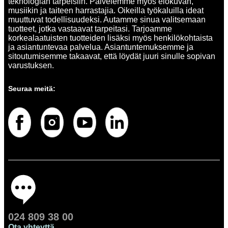
teknologian tarpeisiin. Palvelemme myös elokuvan,
musiikin ja taiteen harrastajia. Oikeilla työkaluilla ideat
muuttuvat todellisuudeksi. Autamme sinua valitsemaan
tuotteet, jotka vastaavat tarpeitasi. Tarjoamme
korkealaatuisten tuotteiden lisäksi myös henkilökohtaista
ja asiantuntevaa palvelua. Asiantuntemuksemme ja
sitoutumisemme takaavat, että löydät juuri sinulle sopivan
varustuksen.
Seuraa meitä:
024 809 38 00
Ota yhteyttä