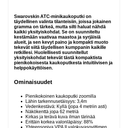
Swarovskin ATC-minikaukoputki on
täydellinen valinta tilanteisiin, joissa jokainen
gramma on tärkeä, mutta silti haluat nähdä
kaikki yksityiskohdat. Se on suunniteltu
kestämään vaativaa maastoa ja syrjäisiä
alueit, ja sen kevyt paino ja kompakti muoto
tekevät siitä täydellisen kumppanin kaikille
retkillesi. Huolellisesti suunnitellut
yksityiskohdat tekevät tästä kompaktista
pienikokoisesta kaukoputkesta intuitiivisen ja
helppokäyttöisen.
Ominaisuudet
Pienikokoinen kaukoputki zoomilla
Lähin tarkennusetäisyys: 3,4m
Vedenkestävä: Kyllä (jopa 4 metriin asti)
Näkökenttä jopa 62 metriä
Kirkas ja terävä kuva ilman tärinää
Erittäin korkea valonläpäisy: 88%
Yhteensopiva VPA II valokuvasovittimen