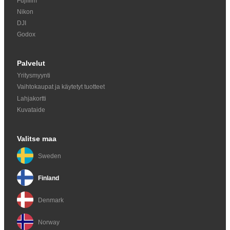
Fujifilm
Nikon
DJI
Godox
Palvelut
Yritysmyynti
Vaihtokaupat ja käytetyt tuotteet
Lahjakortti
Kuvataide
Valitse maa
Sweden
Finland
Denmark
Norway