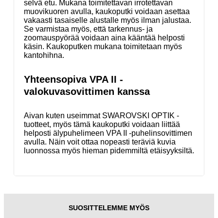
selvä etu. Mukana toimitettavan irrotettavan
muovikuoren avulla, kaukoputki voidaan asettaa
vakaasti tasaiselle alustalle myös ilman jalustaa.
Se varmistaa myös, että tarkennus- ja
zoomauspyörää voidaan aina kääntää helposti
käsin. Kaukoputken mukana toimitetaan myös
kantohihna.
Yhteensopiva VPA II -
valokuvasovittimen kanssa
Aivan kuten useimmat SWAROVSKI OPTIK -
tuotteet, myös tämä kaukoputki voidaan liittää
helposti älypuhelimeen VPA II -puhelinsovittimen
avulla. Näin voit ottaa nopeasti teräviä kuvia
luonnossa myös hieman pidemmiltä etäisyyksiltä.
SUOSITTELEMME MYÖS