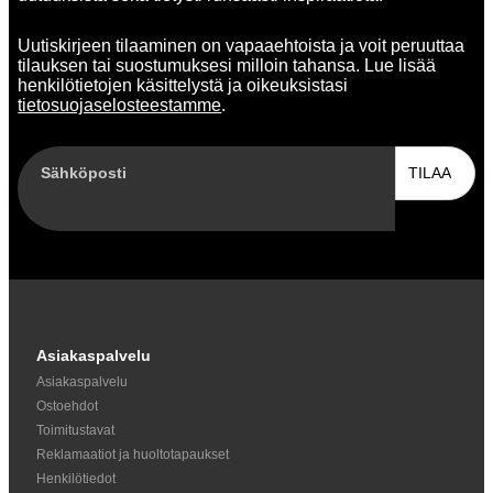
Uutiskirjeen tilaaminen on vapaaehtoista ja voit peruuttaa
tilauksen tai suostumuksesi milloin tahansa. Lue lisää
henkilötietojen käsittelystä ja oikeuksistasi
tietosuojaselosteestamme
.
Sähköposti
TILAA
Asiakaspalvelu
Asiakaspalvelu
Ostoehdot
Toimitustavat
Reklamaatiot ja huoltotapaukset
Henkilötiedot