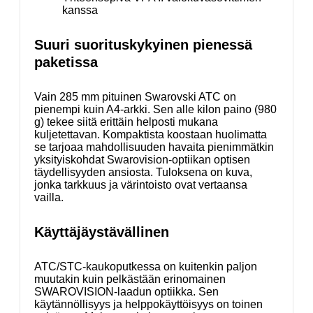
kanssa
Suuri suorituskykyinen pienessä
paketissa
Vain 285 mm pituinen Swarovski ATC on
pienempi kuin A4-arkki. Sen alle kilon paino (980
g) tekee siitä erittäin helposti mukana
kuljetettavan. Kompaktista koostaan huolimatta
se tarjoaa mahdollisuuden havaita pienimmätkin
yksityiskohdat Swarovision-optiikan optisen
täydellisyyden ansiosta. Tuloksena on kuva,
jonka tarkkuus ja värintoisto ovat vertaansa
vailla.
Käyttäjäystävällinen
ATC/STC-kaukoputkessa on kuitenkin paljon
muutakin kuin pelkästään erinomainen
SWAROVISION-laadun optiikka. Sen
käytännöllisyys ja helppokäyttöisyys on toinen