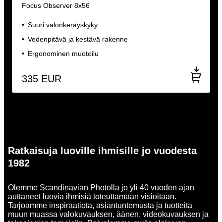
Focus Observer 8x56
Suuri valonkeräyskyky
Vedenpitävä ja kestävä rakenne
Ergonominen muotoilu
335
EUR
Ratkaisuja luoville ihmisille jo vuodesta
1982
Olemme Scandinavian Photolla jo yli 40 vuoden ajan
auttaneet luovia ihmisiä toteuttamaan visioitaan.
Tarjoamme inspiraatiota, asiantuntemusta ja tuotteita
muun muassa valokuvauksen, äänen, videokuvauksen ja