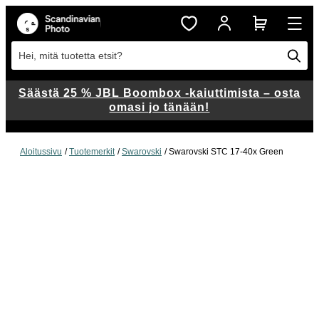
Hei, mitä tuotetta etsit?
Säästä 25 % JBL Boombox -kaiuttimista – osta
omasi jo tänään!
Aloitussivu
Tuotemerkit
Swarovski
Swarovski STC 17-40x Green