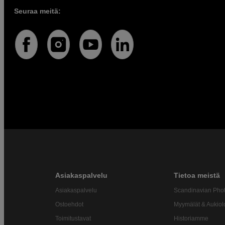
Seuraa meitä:
Asiakaspalvelu
Tietoa meistä
Asiakaspalvelu
Scandinavian Pho
Ostoehdot
Myymälät & Aukiol
Toimitustavat
Historiamme