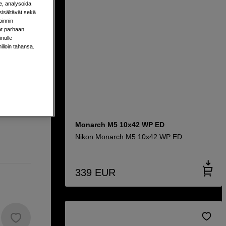
e, analysoida
sisältävät sekä
oinnin
hreä
aat parhaan
nulle
milloin tahansa.
lillä
Monarch M5 10x42 WP ED
Nikon Monarch M5 10x42 WP ED
339
EUR