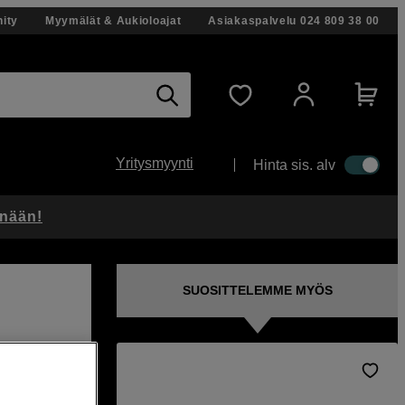
ity
Myymälät & Aukioloajat
Asiakaspalvelu
024 809 38 00
Yritysmyynti
Hinta sis. alv
änään!
SUOSITTELEMME MYÖS
t