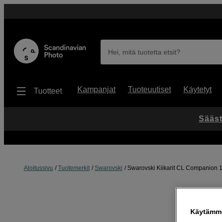
Hei, mitä tuotetta etsit?
Kampanjat
Tuoteuutiset
Käytetyt
Tuotteet
Sääst
Aloitussivu
Tuotemerkit
Swarovski
Swarovski Kiikarit CL Companion 
Käytämme