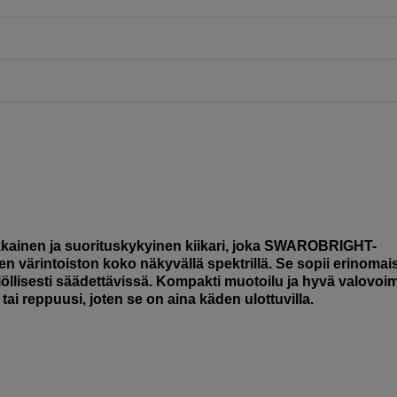
kainen ja suorituskykyinen kiikari, joka SWAROBRIGHT-
en värintoiston koko näkyvällä spektrillä. Se sopii erinomai
ksilöllisesti säädettävissä. Kompakti muotoilu ja hyvä valovoi
tai reppuusi, joten se on aina käden ulottuvilla.