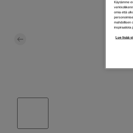
Käytämme evä
verkkoliikenn
omia että ul
personoimisek
mahdollisen 
inspiraatiota 
Lue lisää s