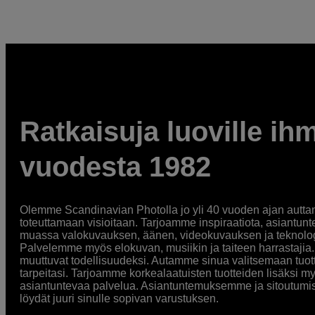
Ratkaisuja luoville ihm
vuodesta 1982
Olemme Scandinavian Photolla jo yli 40 vuoden ajan auttan
toteuttamaan visioitaan. Tarjoamme inspiraatiota, asiantunt
muassa valokuvauksen, äänen, videokuvauksen ja teknologi
Palvelemme myös elokuvan, musiikin ja taiteen harrastajia. O
muuttuvat todellisuudeksi. Autamme sinua valitsemaan tuott
tarpeitasi. Tarjoamme korkealaatuisten tuotteiden lisäksi m
asiantuntevaa palvelua. Asiantuntemuksemme ja sitoutumi
löydät juuri sinulle sopivan varustuksen.