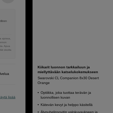
llinen
 ajoissa,
sunnon
sta. Apua
ät sivulta
Kiikarit luonnon tarkkailuun ja
miellyttävään katselukokemukseen
lvelua
Swarovski CL Companion 8x30 Desert
Orange
Optiikka, joka tuottaa terävän ja
äytä lisää
luonnollisen kuvan
Kätevän kevyt ja helppo käsitellä
Älypuhelinsovitin valokuvaukseen ja