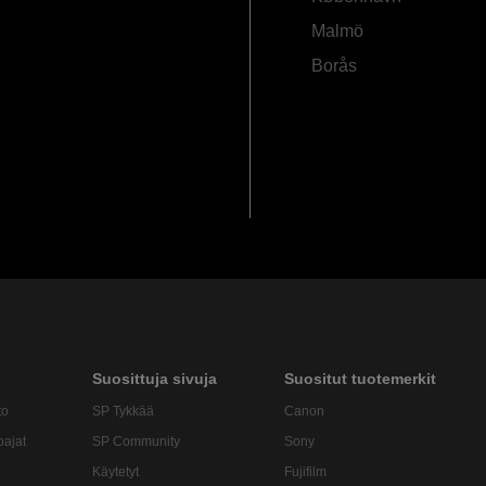
Malmö
Borås
Suosittuja sivuja
Suositut tuotemerkit
to
SP Tykkää
Canon
oajat
SP Community
Sony
Käytetyt
Fujifilm