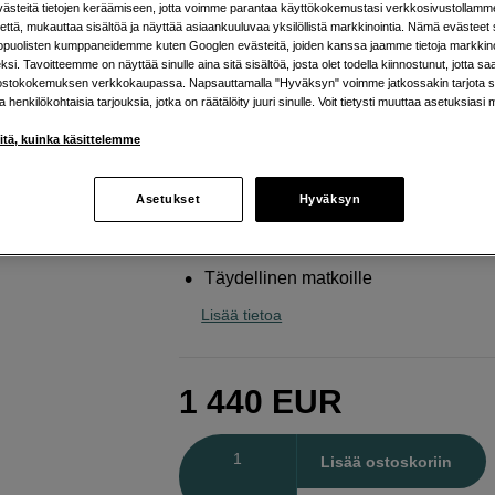
vihreä
steitä tietojen keräämiseen, jotta voimme parantaa käyttökokemustasi verkkosivustollamm
että, mukauttaa sisältöä ja näyttää asiaankuuluvaa yksilöllistä markkinointia. Nämä evästeet 
kopuolisten kumppaneidemme kuten Googlen evästeitä, joiden kanssa jaamme tietoja markkin
Swarovski
Kiikarit CL Companion 10x30 B Vi
si. Tavoitteemme on näyttää sinulle aina sitä sisältöä, josta olet todella kiinnostunut, jotta s
ostokokemuksen verkkokaupassa. Napsauttamalla "Hyväksyn" voimme jatkossakin tarjota si
ja henkilökohtaisia tarjouksia, jotka on räätälöity juuri sinulle. Voit tietysti muuttaa asetuksiasi 
Verkkokauppa
:
Varastossa
iitä, kuinka käsittelemme
Helsingin myymälä
:
Varastotilanne
Asetukset
Hyväksyn
Hyvä tasapaino koon ja kirkkauden vä
Sulava ja miellyttävä tarkennus
Täydellinen matkoille
Lisää tietoa
1 440
EUR
Määrä
Lisää ostoskoriin