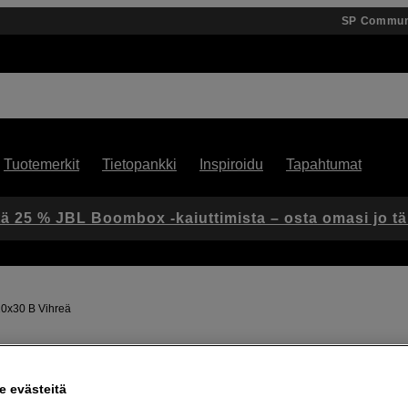
SP Commun
Tuotemerkit
Tietopankki
Inspiroidu
Tapahtumat
ä 25 % JBL Boombox -kaiuttimista – osta omasi jo t
10x30 B Vihreä
Artikkeli: 318356
 evästeitä
CL Companion B 10x30 kiikari