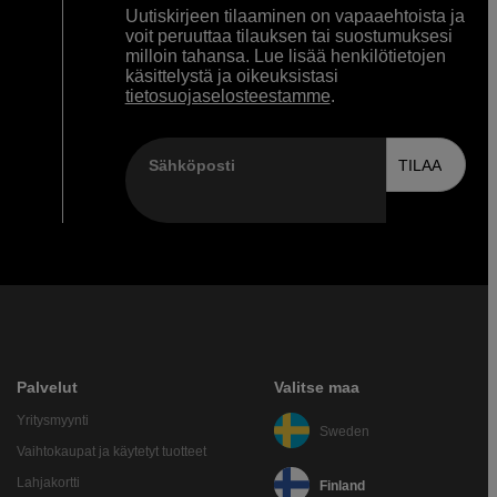
Uutiskirjeen tilaaminen on vapaaehtoista ja
voit peruuttaa tilauksen tai suostumuksesi
milloin tahansa. Lue lisää henkilötietojen
käsittelystä ja oikeuksistasi
tietosuojaselosteestamme
.
Sähköposti
TILAA
Palvelut
Valitse maa
Yritysmyynti
Sweden
Vaihtokaupat ja käytetyt tuotteet
Lahjakortti
Finland