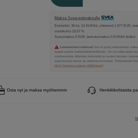
Maksa Svea-erämaksulla
Esimerkki: 36 kk, 52 EUR/kk, yhteensä 1 877 EUR, tode
vuosikorko 19,07 %
Avausmaksu 5 EUR, laskutusmaksu 0 EUR/kk lisäksi
Lainaaminen maksaa!
Jos et pysty maksamaan velkaa
saatat saada maksuhäiriömerkinnän. Se voi vaikeuttaa a
vuokraamista, liittymien tekemistä ja uusien lainojen saami
saat kuntasi talous- ja velkaneuvonnasta. Yhteystiedot löyd
kkv.fi (avautuu uuteen välilehteen)
Osta nyt ja maksa myöhemmin
Henkilökohtaista pa
N