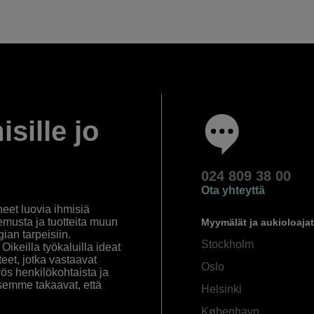
isille jo
024 809 38 00
Ota yhteyttä
eet luovia ihmisiä
emusta ja tuotteita muun
Myymälät ja aukioloajat
an tarpeisiin.
Stockholm
ikeilla työkaluilla ideat
eet, jotka vastaavat
Oslo
yös henkilökohtaista ja
semme takaavat, että
Helsinki
København