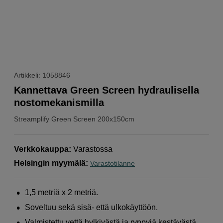
Artikkeli: 1058846
Kannettava Green Screen hydraulisella
nostomekanismilla
Streamplify
Green Screen 200x150cm
Verkkokauppa
:
Varastossa
Helsingin myymälä
:
Varastotilanne
1,5 metriä x 2 metriä.
Soveltuu sekä sisä- että ulkokäyttöön.
Valmistettu vettä hylkivästä ja ryppyjä kestävästä