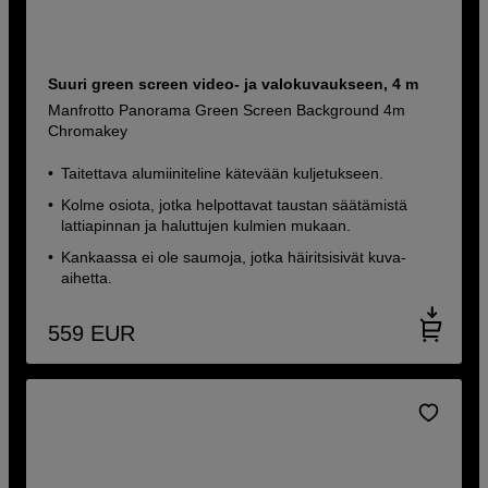
Suuri green screen video- ja valokuvaukseen, 4 m
Manfrotto Panorama Green Screen Background 4m
Chromakey
Taitettava alumiiniteline kätevään kuljetukseen.
Kolme osiota, jotka helpottavat taustan säätämistä
lattiapinnan ja haluttujen kulmien mukaan.
Kankaassa ei ole saumoja, jotka häiritsisivät kuva-
aihetta.
559
EUR