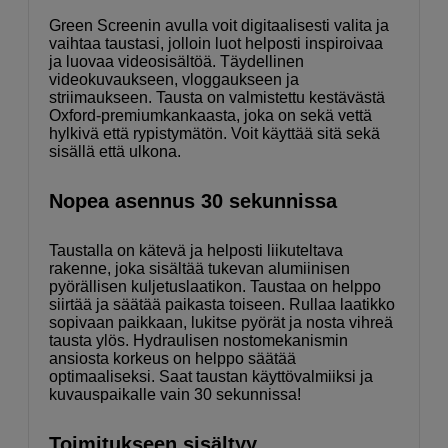
Green Screenin avulla voit digitaalisesti valita ja
vaihtaa taustasi, jolloin luot helposti inspiroivaa
ja luovaa videosisältöä. Täydellinen
videokuvaukseen, vloggaukseen ja
striimaukseen. Tausta on valmistettu kestävästä
Oxford-premiumkankaasta, joka on sekä vettä
hylkivä että rypistymätön. Voit käyttää sitä sekä
sisällä että ulkona.
Nopea asennus 30 sekunnissa
Taustalla on kätevä ja helposti liikuteltava
rakenne, joka sisältää tukevan alumiinisen
pyörällisen kuljetuslaatikon. Taustaa on helppo
siirtää ja säätää paikasta toiseen. Rullaa laatikko
sopivaan paikkaan, lukitse pyörät ja nosta vihreä
tausta ylös. Hydraulisen nostomekanismin
ansiosta korkeus on helppo säätää
optimaaliseksi. Saat taustan käyttövalmiiksi ja
kuvauspaikalle vain 30 sekunnissa!
Toimitukseen sisältyy