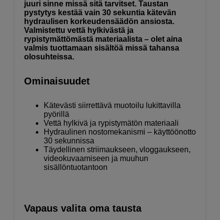
juuri sinne missä sitä tarvitset. Taustan
pystytys kestää vain 30 sekuntia kätevän
hydraulisen korkeudensäädön ansiosta.
Valmistettu vettä hylkivästä ja
rypistymättömästä materiaalista – olet aina
valmis tuottamaan sisältöä missä tahansa
olosuhteissa.
Ominaisuudet
Kätevästi siirrettävä muotoilu lukittavilla
pyörillä
Vettä hylkivä ja rypistymätön materiaali
Hydraulinen nostomekanismi – käyttöönotto
30 sekunnissa
Täydellinen striimaukseen, vloggaukseen,
videokuvaamiseen ja muuhun
sisällöntuotantoon
Vapaus valita oma tausta