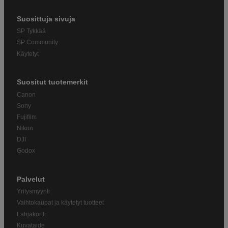
Suosittuja sivuja
SP Tykkää
SP Community
Käytetyt
Suositut tuotemerkit
Canon
Sony
Fujifilm
Nikon
DJI
Godox
Palvelut
Yritysmyynti
Vaihtokaupat ja käytetyt tuotteet
Lahjakortti
Kuvataide