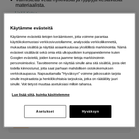
materiaalista.
Lisää tietoa
Käytämme evästeitä
140
EUR
Käytämme evästeitä tietojen keräämiseen, jotta voimme parantaa
käyttökokemustasi verkkosivustollamme, analysoida verkkoliikennettä,
mukauttaa sisältöä ja näyttää asiaankuuluvaa yksilöllistä markkinointia. Nämä
Määrä
Lisää ostoskoriin
evästeet sisältävät sekä omia että ulkopuolisten kumppaneidemme kuten
Googlen evästeitä, joiden kanssa jaamme tietoja markkinoinnin
personoimiseksi. Tavoitteemme on näyttää sinulle aina sitä sisältöä, josta olet
todella kiinnostunut, jotta saat parhaan mahdollisen ostokokemuksen
verkkokaupassa. Napsauttamalla "Hyväksyn" voimme jatkossakin tarjota
Maksa Svea-erämaksulla
sinulle inspiraatiota ja henkilökohtaisia tarjouksia, jotka on räätälöity juuri
sinulle. Voit tietysti muuttaa asetuksiasi milloin tahansa.
Esimerkki: 36 kk, 5 EUR/kk, yhteensä 185 EUR, todellinen vuosikorko
19,07 %
Lue lisää siitä, kuinka käsittelemme
Avausmaksu 5 EUR, laskutusmaksu 0 EUR/kk lisäksi
Lainaaminen maksaa!
Jos et pysty maksamaan velkaa ajoissa, saatat
Asetukset
Hyväksyn
saada maksuhäiriömerkinnän. Se voi vaikeuttaa asunnon vuokraamista,
liittymien tekemistä ja uusien lainojen saamista. Apua saat kuntasi talous- ja
velkaneuvonnasta. Yhteystiedot löydät sivulta
kkv.fi (avautuu uuteen
välilehteen)