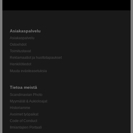
Asiakaspalvelu
Asiakaspalvelu
Ostoehdot
Toimitustavat
Reklamaatiot ja huoltotapaukset
Henkilötiedot
Muuta evästeasetuksia
Tietoa meistä
Scandinavian Photo
Myymälät & Aukioloajat
Historiamme
Avoimet työpaikat
Code of Conduct
Ilmiantajien Portaali