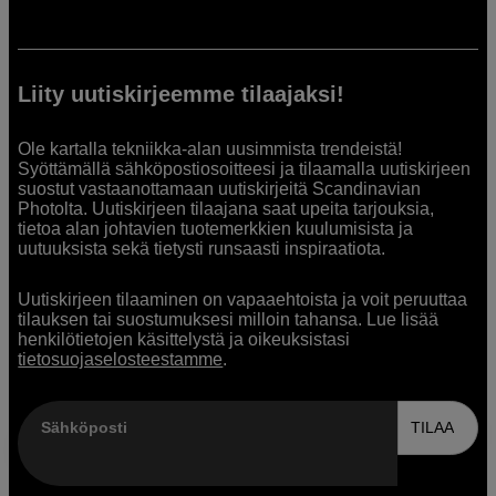
Liity uutiskirjeemme tilaajaksi!
Ole kartalla tekniikka-alan uusimmista trendeistä!
Syöttämällä sähköpostiosoitteesi ja tilaamalla uutiskirjeen
suostut vastaanottamaan uutiskirjeitä Scandinavian
Photolta. Uutiskirjeen tilaajana saat upeita tarjouksia,
tietoa alan johtavien tuotemerkkien kuulumisista ja
uutuuksista sekä tietysti runsaasti inspiraatiota.
Uutiskirjeen tilaaminen on vapaaehtoista ja voit peruuttaa
tilauksen tai suostumuksesi milloin tahansa. Lue lisää
henkilötietojen käsittelystä ja oikeuksistasi
tietosuojaselosteestamme
.
Sähköposti
TILAA