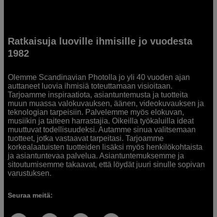
Ratkaisuja luoville ihmisille jo vuodesta
1982
Olemme Scandinavian Photolla jo yli 40 vuoden ajan
auttaneet luovia ihmisiä toteuttamaan visioitaan.
Tarjoamme inspiraatiota, asiantuntemusta ja tuotteita
muun muassa valokuvauksen, äänen, videokuvauksen ja
teknologian tarpeisiin. Palvelemme myös elokuvan,
musiikin ja taiteen harrastajia. Oikeilla työkaluilla ideat
muuttuvat todellisuudeksi. Autamme sinua valitsemaan
tuotteet, jotka vastaavat tarpeitasi. Tarjoamme
korkealaatuisten tuotteiden lisäksi myös henkilökohtaista
ja asiantuntevaa palvelua. Asiantuntemuksemme ja
sitoutumisemme takaavat, että löydät juuri sinulle sopivan
varustuksen.
Seuraa meitä: