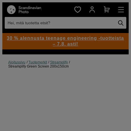
Hei, mitä tuotetta etsit?
30 % alennusta teenage engineering -tuotteista
– 7.8. asti!
Aloitussivu
Tuotemerkit
Streamplify
Streamplify Green Screen 200x150cm