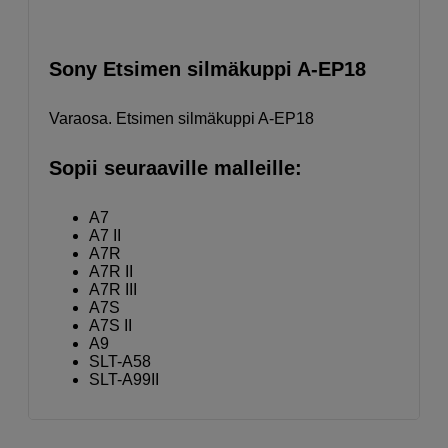
Sony Etsimen silmäkuppi A-EP18
Varaosa. Etsimen silmäkuppi A-EP18
Sopii seuraaville malleille:
A7
A7 II
A7R
A7R II
A7R III
A7S
A7S II
A9
SLT-A58
SLT-A99II