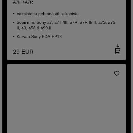
A7III / A7R
Valmistettu pehmeästä silikonista
Sopii mm.:Sony a7, a7 II/III, a7R, a7R II/III, a7S, a7S
II, a9, a58 & a99 II
Korvaa Sony FDA-EP18
29
EUR