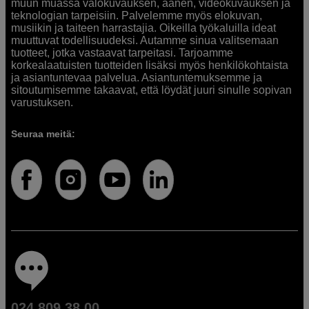
muun muassa valokuvauksen, äänen, videokuvauksen ja
teknologian tarpeisiin. Palvelemme myös elokuvan,
musiikin ja taiteen harrastajia. Oikeilla työkaluilla ideat
muuttuvat todellisuudeksi. Autamme sinua valitsemaan
tuotteet, jotka vastaavat tarpeitasi. Tarjoamme
korkealaatuisten tuotteiden lisäksi myös henkilökohtaista
ja asiantuntevaa palvelua. Asiantuntemuksemme ja
sitoutumisemme takaavat, että löydät juuri sinulle sopivan
varustuksen.
Seuraa meitä:
024 809 38 00