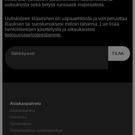
uutuuksista sekä tietysti runsaasti inspiraatiota.
Uutiskirjeen tilaaminen on vapaaehtoista ja voit peruuttaa
tilauksen tai suostumuksesi milloin tahansa. Lue lisää
henkilötietojen käsittelystä ja oikeuksistasi
tietosuojaselosteestamme
.
Sähköposti
TILAA
Asiakaspalvelu
Asiakaspalvelu
Ostoehdot
Toimitustavat
Reklamaatiot ja huoltotapaukset