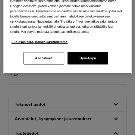
evästeet sisältävät sekä omia että ulkopuolisten kumppaneidemme kuten
Googlen evästeitä, joiden kanssa jaamme tietoja markkinoinnin
Määrä
Lisää ostoskoriin
personoimiseksi. Tavoitteemme on näyttää sinulle aina sitä sisältöä, josta olet
todella kiinnostunut, jotta saat parhaan mahdollisen ostokokemuksen
verkkokaupassa. Napsauttamalla "Hyväksyn" voimme jatkossakin tarjota
sinulle inspiraatiota ja henkilökohtaisia tarjouksia, jotka on räätälöity juuri
sinulle. Voit tietysti muuttaa asetuksiasi milloin tahansa.
Lue lisää siitä, kuinka käsittelemme
Ilmainen toimitus yli 200 EUR ostoksille
Asetukset
Hyväksyn
Osta nyt ja maksa myöhemmin
Henkilökohtaista palvelua
Tekniset tiedot
Arvostelut, kysymykset ja vastaukset
Tuotetiedot