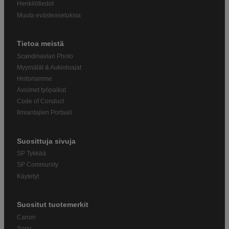
Henkilötiedot
Muuta evästeasetuksia
Tietoa meistä
Scandinavian Photo
Myymälät & Aukioloajat
Historiamme
Avoimet työpaikat
Code of Conduct
Ilmiantajien Portaali
Suosittuja sivuja
SP Tykkää
SP Community
Käytetyt
Suositut tuotemerkit
Canon
Sony