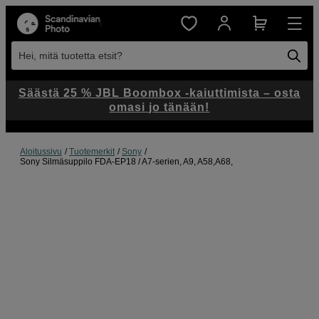
Hei, mitä tuotetta etsit?
Säästä 25 % JBL Boombox -kaiuttimista – osta
omasi jo tänään!
Aloitussivu
Tuotemerkit
Sony
Sony Silmäsuppilo FDA-EP18 / A7-serien, A9, A58,A68,