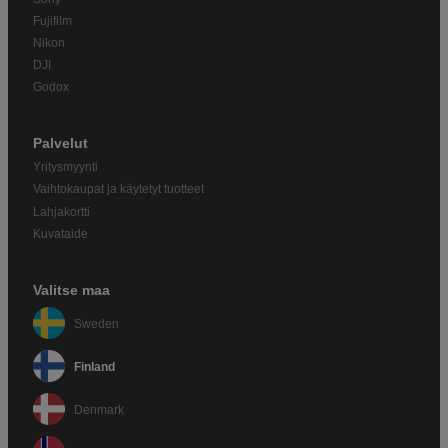
Fujifilm
Nikon
DJI
Godox
Palvelut
Yritysmyynti
Vaihtokaupat ja käytetyt tuotteet
Lahjakortti
Kuvataide
Valitse maa
Sweden
Finland
Denmark