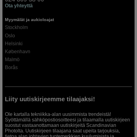
Ota yhteyttä
Myymälät ja aukioloajat
Stockholm
Oslo
Helsinki
København
Malmö
Borås
Liity uutiskirjeemme tilaajaksi!
Ole kartalla tekniikka-alan uusimmista trendeistä!
Syöttämällä sähköpostiosoitteesi ja tilaamalla uutiskirjeen
suostut vastaanottamaan uutiskirjeitä Scandinavian
Photolta. Uutiskirjeen tilaajana saat upeita tarjouksia,
tietoa alan johtavien tuotemerkkien kuulumisista ja