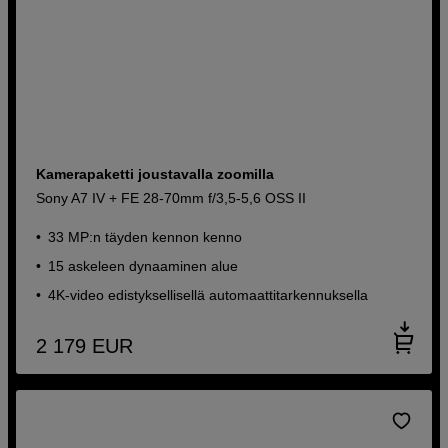
Kamerapaketti joustavalla zoomilla
Sony A7 IV + FE 28-70mm f/3,5-5,6 OSS II
33 MP:n täyden kennon kenno
15 askeleen dynaaminen alue
4K-video edistyksellisellä automaattitarkennuksella
2 179
EUR