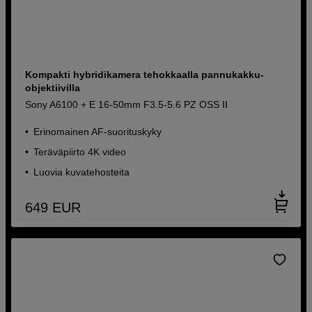
Kompakti hybridikamera tehokkaalla pannukakku-
objektiivilla
Sony A6100 + E 16-50mm F3.5-5.6 PZ OSS II
Erinomainen AF-suorituskyky
Teräväpiirto 4K video
Luovia kuvatehosteita
649
EUR