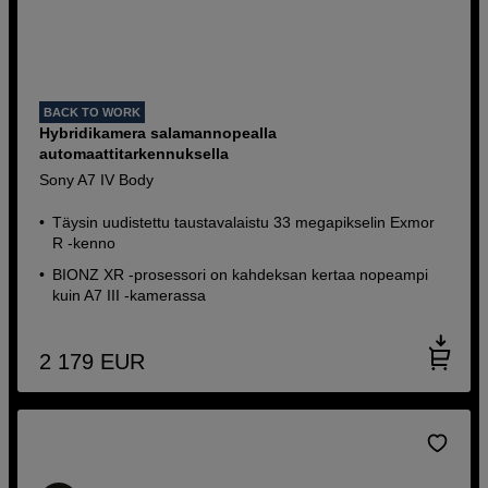
BACK TO WORK
Hybridikamera salamannopealla
automaattitarkennuksella
Sony A7 IV Body
Täysin uudistettu taustavalaistu 33 megapikselin Exmor
R -kenno
BIONZ XR -prosessori on kahdeksan kertaa nopeampi
kuin A7 III -kamerassa
2 179
EUR