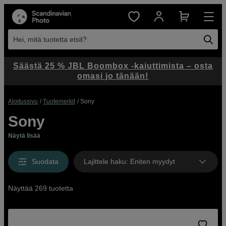
Hei, mitä tuotetta etsit?
Säästä 25 % JBL Boombox -kaiuttimista – osta
omasi jo tänään!
Aloitussivu
Tuotemerkit
Sony
Sony
Näytä lisää
Suodata
Lajittele haku
:
Eniten myydyt
Näyttää 269 tuotetta