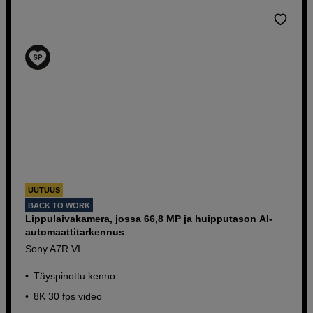
UUTUUS
BACK TO WORK
Lippulaivakamera, jossa 66,8 MP ja huipputason AI-
automaattitarkennus
Sony A7R VI
Täyspinottu kenno
8K 30 fps video