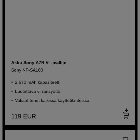
Akku Sony A7R VI -malliin
Sony NP-SA100
2 670 mAh kapasiteetti
Luotettava virransyöttö
Vakaat tehot kaikissa käyttötilanteissa
119
EUR