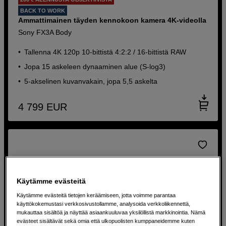
BACK TO WORK
Ammattimainen täyden kennokoon kamera 4K-videolla
Sony FX3A Body
Tallenna 4K 120p 10-bittistä 4:2:2 / 16-bittistä RAW
Jopa 15 askeleen dynaaminen alue (S-log3)
5-akselinen kuvanvakain, jopa 5,5 askelta
4 799
EUR
Käytämme evästeitä
Käytämme evästeitä tietojen keräämiseen, jotta voimme parantaa
käyttökokemustasi verkkosivustollamme, analysoida verkkoliikennettä,
mukauttaa sisältöä ja näyttää asiaankuuluvaa yksilöllistä markkinointia. Nämä
evästeet sisältävät sekä omia että ulkopuolisten kumppaneidemme kuten