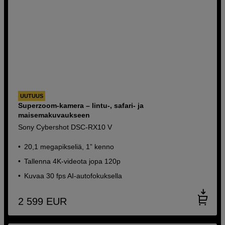
UUTUUS
Superzoom-kamera – lintu-, safari- ja
maisemakuvaukseen
Sony Cybershot DSC-RX10 V
20,1 megapikseliä, 1” kenno
Tallenna 4K-videota jopa 120p
Kuvaa 30 fps AI-autofokuksella
2 599
EUR