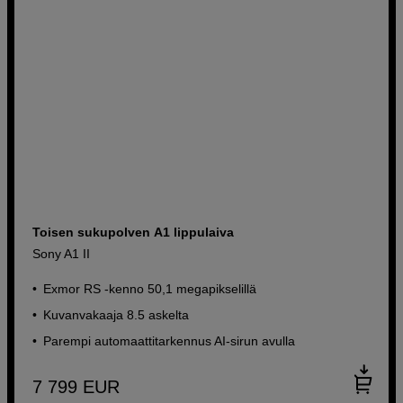
Toisen sukupolven A1 lippulaiva
Sony A1 II
Exmor RS -kenno 50,1 megapikselillä
Kuvanvakaaja 8.5 askelta
Parempi automaattitarkennus AI-sirun avulla
7 799
EUR