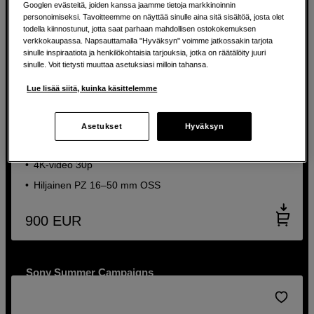
Googlen evästeitä, joiden kanssa jaamme tietoja markkinoinnin
personoimiseksi. Tavoitteemme on näyttää sinulle aina sitä sisältöä, josta olet
todella kiinnostunut, jotta saat parhaan mahdollisen ostokokemuksen
verkkokaupassa. Napsauttamalla "Hyväksyn" voimme jatkossakin tarjota
sinulle inspiraatiota ja henkilökohtaisia tarjouksia, jotka on räätälöity juuri
sinulle. Voit tietysti muuttaa asetuksiasi milloin tahansa.
Kompakti vloggauskamera — joustava zoom ja
Lue lisää siitä, kuinka käsittelemme
vaivaton käyttö.
Sony ZV-E10 + PZ 16-50mm f/3,5-5,6 OSS II
Asetukset
Hyväksyn
24,2 megapikselin kenno
4K-video 30p
Hiljainen PZ 16–50 mm OSS
900
EUR
Sony Summer Campaigns
Jopa 400€ cashback valituista tuotteista