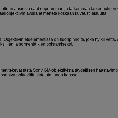
ottorin ansiosta saat nopeamman ja tarkemman tarkennuksen 
aliobjektiivin avulla et menetä koskaan kuvaustilaisuutta.
Objektiivin etuelementissä on fluoripinnoite, joka hylkii vettä, 
si lian ja sormenjälkien poistamiseksi.
met tekevät tästä Sony GM-objektiivista täydellisen haastavimp
teensopiva polttovälinsiirtotoiminnon kanssa.