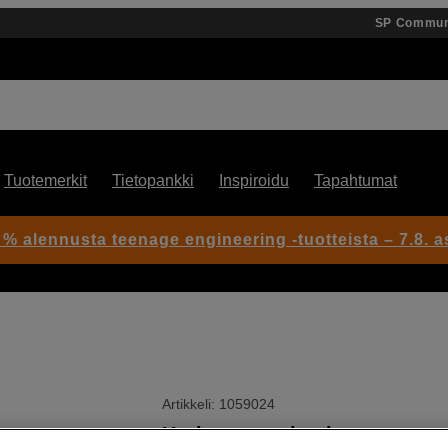
SP Commun
Tuotemerkit
Tietopankki
Inspiroidu
Tapahtumat
 % alennusta teenage engineering -tuotteista – 7.8. as
Artikkeli: 1059024
Korkean suorituskyvyn