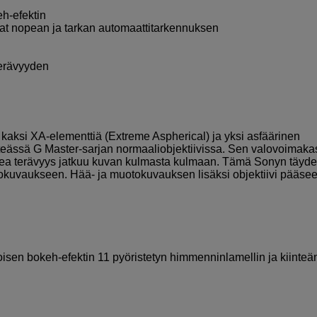
eh-efektin
vat nopean ja tarkan automaattitarkennuksen
terävyyden
 kaksi XA-elementtiä (Extreme Aspherical) ja yksi asfäärinen
nteässä G Master-sarjan normaaliobjektiivissa. Sen valovoimaka
kea terävyys jatkuu kuvan kulmasta kulmaan. Tämä Sonyn täyd
tokuvaukseen. Hää- ja muotokuvauksen lisäksi objektiivi pääse
en bokeh-efektin 11 pyöristetyn himmenninlamellin ja kiinteä