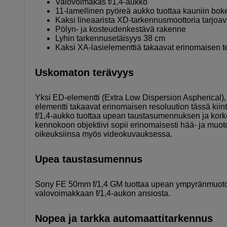
Valovoimakas f/1,4-aukko
11-lamellinen pyöreä aukko tuottaa kauniin bok
Kaksi lineaarista XD-tarkennusmoottoria tarjoa
Pölyn- ja kosteudenkestävä rakenne
Lyhin tarkennusetäisyys 38 cm
Kaksi XA-lasielementtiä takaavat erinomaisen 
Uskomaton terävyys
Yksi ED-elementti (Extra Low Dispersion Aspherical),
elementti takaavat erinomaisen resoluution tässä kii
f/1,4-aukko tuottaa upean taustasumennuksen ja kor
kennokoon objektiivi sopii erinomaisesti hää- ja muo
oikeuksiinsa myös videokuvauksessa.
Upea taustasumennus
Sony FE 50mm f/1,4 GM tuottaa upean ympyränmuotois
valovoimakkaan f/1,4-aukon ansiosta.
Nopea ja tarkka automaattitarkennus