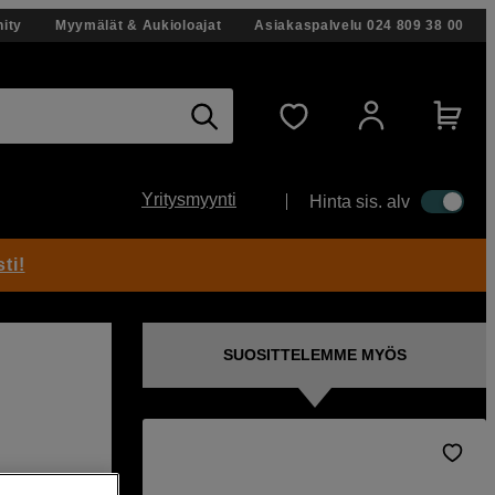
ity
Myymälät & Aukioloajat
Asiakaspalvelu
024 809 38 00
Yritysmyynti
Hinta sis. alv
ti!
SUOSITTELEMME MYÖS