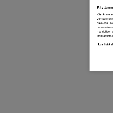
Käytämme
Käytämme evä
verkkoliikenn
omia että ul
personoimisek
mahdollisen 
inspiraatiota 
Lue lisää s