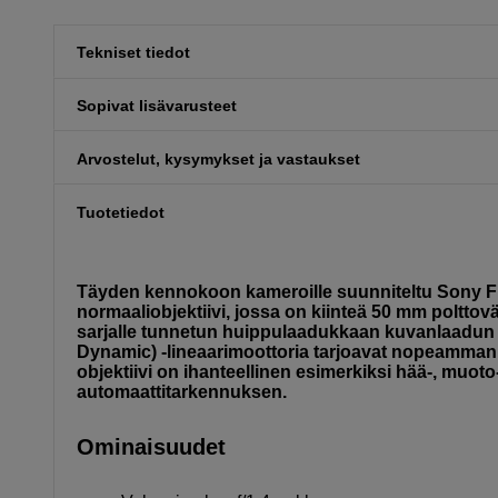
Tekniset tiedot
Sopivat lisävarusteet
Arvostelut, kysymykset ja vastaukset
Tuotetiedot
Täyden kennokoon kameroille suunniteltu Sony FE
normaaliobjektiivi, jossa on kiinteä 50 mm polttovä
sarjalle tunnetun huippulaadukkaan kuvanlaadun 
Dynamic) -lineaarimoottoria tarjoavat nopeamma
objektiivi on ihanteellinen esimerkiksi hää-, muot
automaattitarkennuksen.
Ominaisuudet