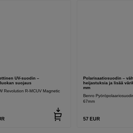
ttinen UV-suodin –
Polarisaatiosuodin – vä
luokan suojaus
heijastuksia ja lisää väri
mm
W Revolution R-MCUV Magnetic
Benro Pyöröpolaariosuod
67mm
UR
57
EUR