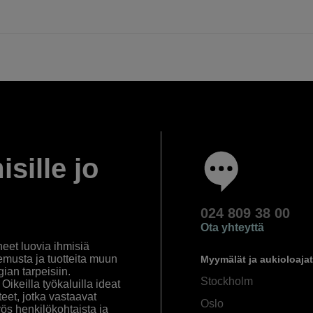
isille jo
024 809 38 00
Ota yhteyttä
eet luovia ihmisiä
emusta ja tuotteita muun
Myymälät ja aukioloajat
an tarpeisiin.
Stockholm
ikeilla työkaluilla ideat
eet, jotka vastaavat
Oslo
yös henkilökohtaista ja