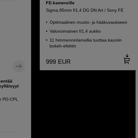
FE-kameroille
Sigma 85mm f/1,4 DG DN Art / Sony FE
Optimaalinen muoto- ja hääkuvaukseen
Valovoimainen f/1,4 aukko
11 himmenninlamellia tuottaa kauniin
bokeh-efektin
999
EUR
hentää
Kestävä polarisaatiosuodin eloisille
kylläisyyttä, 67
väreille
Kase Polarizer Gold G-CPL 67mm
in PD-CPL
99
EUR