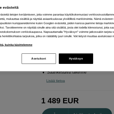
normaaliobjektiivi
 evästeitä
Sony
FE 50mm f/1,4 GM
steitä tietojen keräämiseen, jotta voimme parantaa käyttökokemustasi verkkosivustollamm
että, mukauttaa sisältöä ja näyttää asiaankuuluvaa yksilöllistä markkinointia. Nämä evästeet 
kopuolisten kumppaneidemme kuten Googlen evästeitä, joiden kanssa jaamme tietoja markkin
Verkkokauppa
:
Varastossa
si. Tavoitteemme on näyttää sinulle aina sitä sisältöä, josta olet todella kiinnostunut, jotta s
ostokokemuksen verkkokaupassa. Napsauttamalla "Hyväksyn" voimme jatkossakin tarjota si
Helsingin myymälä
:
Varastotilanne
ja henkilökohtaisia tarjouksia, jotka on räätälöity juuri sinulle. Voit tietysti muuttaa asetuksiasi 
iitä, kuinka käsittelemme
Suuri valovoima ja nopea
automaattitarkennus
Asetukset
Hyväksyn
11 pyöristettyä himmenninlamellia tu
upean bokehin
Säänkestävä rakenne
Lisää tietoa
1 489
EUR
Määrä