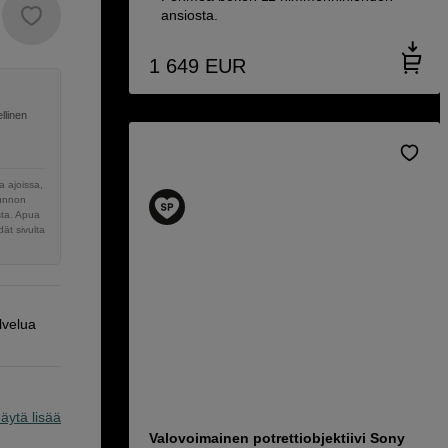
ansiosta.
1 649
EUR
llinen
 ajoissa,
sunnon
sta. Apua
ät sivulta
lvelua
äytä lisää
Valovoimainen potrettiobjektiivi Sony