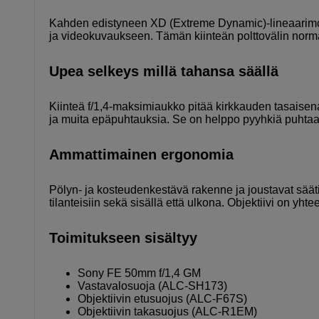
Kahden edistyneen XD (Extreme Dynamic)-lineaarimo
ja videokuvaukseen. Tämän kiinteän polttovälin norma
Upea selkeys millä tahansa säällä
Kiinteä f/1,4-maksimiaukko pitää kirkkauden tasaisena. 
ja muita epäpuhtauksia. Se on helppo pyyhkiä puhtaak
Ammattimainen ergonomia
Pölyn- ja kosteudenkestävä rakenne ja joustavat sääti
tilanteisiin sekä sisällä että ulkona. Objektiivi on yh
Toimitukseen sisältyy
Sony FE 50mm f/1,4 GM
Vastavalosuoja (ALC-SH173)
Objektiivin etusuojus (ALC-F67S)
Objektiivin takasuojus (ALC-R1EM)