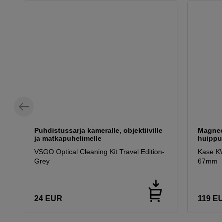
Puhdistussarja kameralle, objektiiville
Magnee
ja matkapuhelimelle
huippu
VSGO Optical Cleaning Kit Travel Edition-
Kase K
Grey
67mm
24
EUR
119
E