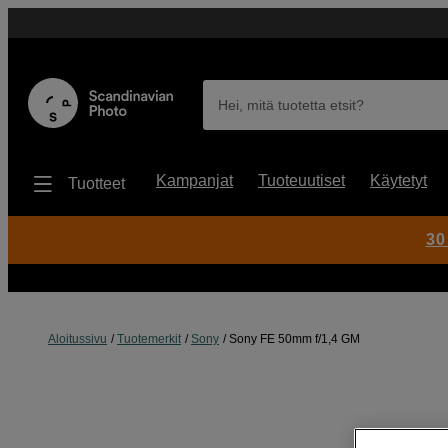
Hei, mitä tuotetta etsit?
Kampanjat
Tuoteuutiset
Käytetyt
Tuotteet
30
Aloitussivu
Tuotemerkit
Sony
Sony FE 50mm f/1,4 GM