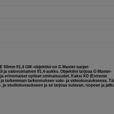
 50mm f/1,4 GM -objektiivi on G Master-sarjan
li ja valovoimainen f/1,4-aukko. Objektiivi tarjoaa G Master-
ja erinomaiset optiset ominaisuudet. Kaksi XD (Extreme
n ja tarkemman tarkennuksen valo- ja videokuvauksessa. T
o-, ja studiokuvaukseen ja se tarjoaa sulavan, nopean ja jat