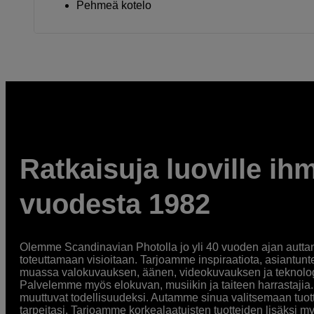
Pehmeä kotelo
Ratkaisuja luoville ihm
vuodesta 1982
Olemme Scandinavian Photolla jo yli 40 vuoden ajan auttan
toteuttamaan visioitaan. Tarjoamme inspiraatiota, asiantunt
muassa valokuvauksen, äänen, videokuvauksen ja teknologi
Palvelemme myös elokuvan, musiikin ja taiteen harrastajia. O
muuttuvat todellisuudeksi. Autamme sinua valitsemaan tuott
tarpeitasi. Tarjoamme korkealaatuisten tuotteiden lisäksi m