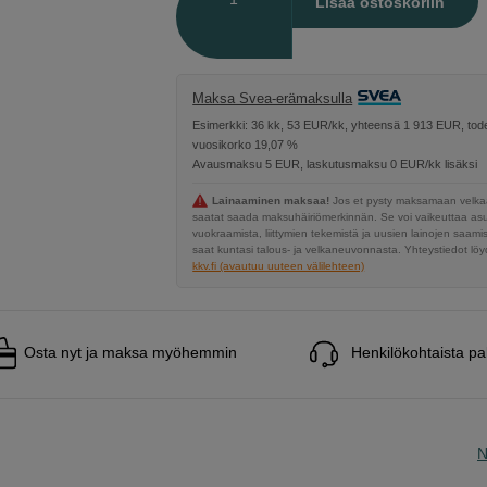
Lisää ostoskoriin
Maksa Svea-erämaksulla
Esimerkki: 36 kk, 53 EUR/kk, yhteensä 1 913 EUR, tode
vuosikorko 19,07 %
Avausmaksu 5 EUR, laskutusmaksu 0 EUR/kk lisäksi
Lainaaminen maksaa!
Jos et pysty maksamaan velkaa
saatat saada maksuhäiriömerkinnän. Se voi vaikeuttaa a
vuokraamista, liittymien tekemistä ja uusien lainojen saami
saat kuntasi talous- ja velkaneuvonnasta. Yhteystiedot löyd
kkv.fi (avautuu uuteen välilehteen)
Osta nyt ja maksa myöhemmin
Henkilökohtaista pa
N