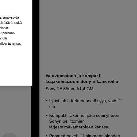
e, analysoida
sisältävät sekä
oinnin
aat parhaan
nulle
milloin tahansa.
ottaa
Valovoimainen ja kompakti
laajakulmazoom Sony E-kameroille
Sony FE 35mm f/1,4 GM
Lyhyt lähin tarkennusetäisyys, vain 27
cm.
Kompakti rakenne, joka sopii yhteen
Sonyn peilittömien
järjestelmäkameroiden kanssa.
Pehmeä bokeh 11 himmenninlehden